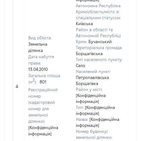
Автономна Республіка
Крим/область/місто зі
спеціальним статусом:
Київська
Район в області та
Автономній Республіці
Вид об'єкта:
Крим:
Бучанський
Земельна
Територіальна громада:
ділянка
Борщагівська
Дата набуття
Тип населеного пункту:
права:
Село
13.04.2010
Населений пункт:
Загальна площа
Петропавлівська
2
(м
):
801
[Не
Борщагівка
4
заст
Район у місті:
Реєстраційний
[Конфіденційна
номер
інформація]
(кадастровий
Тип:
[Конфіденційна
номер для
інформація]
земельної
Назва:
[Конфіденційна
ділянки):
інформація]
[Конфіденційна
Номер будинку/
інформація]
земельної ділянки: