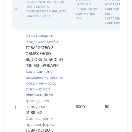
ЗАГАЛЬНА ІНФОРМАЦІЯ
ЧАСТКИ У
(СКЛАДЕНОМУ)
ПРО СУБʼЄКТА
№
ГРОШОВОМУ
КАПІТАЛІ (%
ГОСПОДАРЮВАННЯ, ДАТА
ВИРАЖЕННІ,
ВІД
НАБУТТЯ ПРАВА
ГРН
ЗАГАЛЬНОГО
КАПІТАЛУ)
Найменування
юридичної особи:
ТОВАРИСТВО З
ОБМЕЖЕНОЮ
ВІДПОВІДАЛЬНІСТЮ
"МЕТИЗ БРОВАРИ"
Код в Єдиному
державному реєстрі
юридичних осіб,
фізичних осіб –
підприємців та
громадських
формувань:
5000
50
1
41189532
Організаційно-
правова форма:
ТОВАРИСТВО З