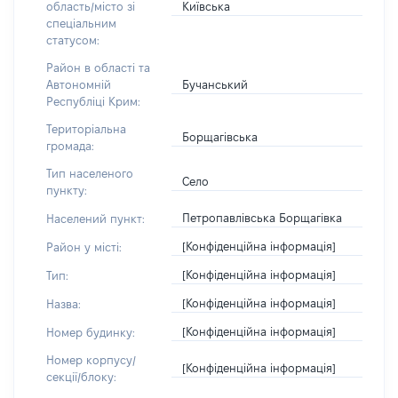
Київська
область/місто зі
спеціальним
статусом:
Район в області та
Бучанський
Автономній
Республіці Крим:
Територіальна
Борщагівська
громада:
Тип населеного
Село
пункту:
Петропавлівська Борщагівка
Населений пункт:
[Конфіденційна інформація]
Район у місті:
[Конфіденційна інформація]
Тип:
[Конфіденційна інформація]
Назва:
[Конфіденційна інформація]
Номер будинку:
Номер корпусу/
[Конфіденційна інформація]
секції/блоку: