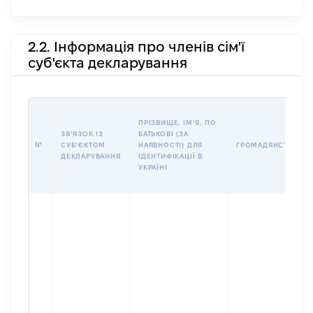
2.2. Інформація про членів сім'ї
суб'єкта декларування
ПРІЗВИЩЕ, ІМʼЯ, ПО
ЗВʼЯЗОК ІЗ
БАТЬКОВІ (ЗА
№
СУБʼЄКТОМ
НАЯВНОСТІ) ДЛЯ
ГРОМАДЯНСТВО
ДЕКЛАРУВАННЯ
ІДЕНТИФІКАЦІЇ В
УКРАЇНІ