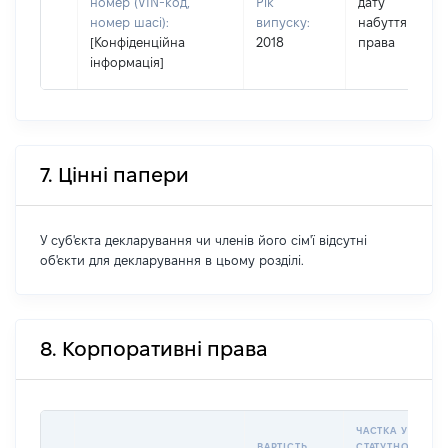
номер (VIN-код,
Рік
дату
номер шасі):
випуску:
набуття
[Конфіденційна
2018
права
інформація]
7. Цінні папери
У суб'єкта декларування чи членів його сім'ї відсутні
об'єкти для декларування в цьому розділі.
8. Корпоративні права
ЧАСТКА У
ВАРТІСТЬ
СТАТУТНОМУ