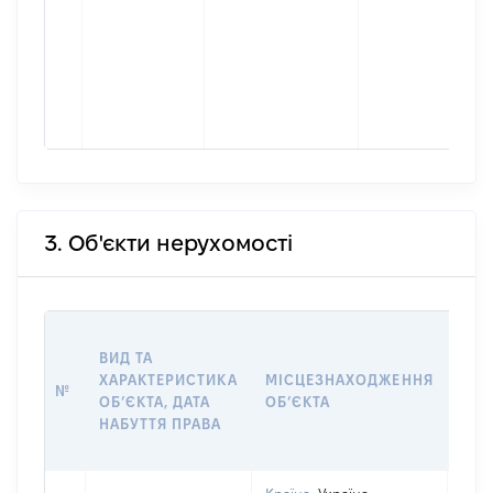
3. Об'єкти нерухомості
ВАР
ВИД ТА
ДАТ
ХАРАКТЕРИСТИКА
МІСЦЕЗНАХОДЖЕННЯ
ПРА
№
ОБʼЄКТА, ДАТА
ОБʼЄКТА
ОС
НАБУТТЯ ПРАВА
ГР
ОЦІ