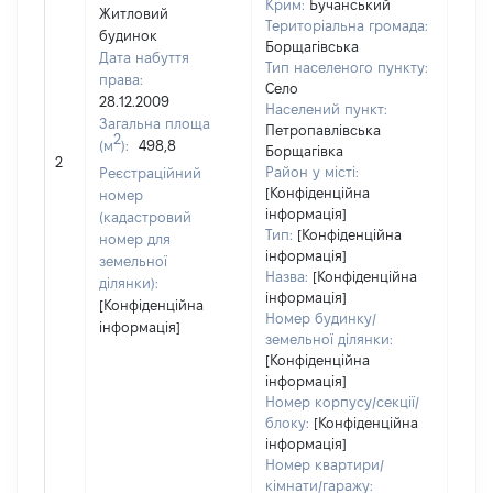
Крим:
Бучанський
Житловий
Територіальна громада:
будинок
Борщагівська
Дата набуття
Тип населеного пункту:
права:
Село
28.12.2009
Населений пункт:
1237
Загальна площа
Петропавлівська
Тип 
2
(м
):
498,8
Борщагівка
обʼє
2
Район у місті:
Реєстраційний
варт
[Конфіденційна
номер
набу
інформація]
(кадастровий
Тип:
[Конфіденційна
номер для
інформація]
земельної
Назва:
[Конфіденційна
ділянки):
інформація]
[Конфіденційна
Номер будинку/
інформація]
земельної ділянки:
[Конфіденційна
інформація]
Номер корпусу/секції/
блоку:
[Конфіденційна
інформація]
Номер квартири/
кімнати/гаражу: