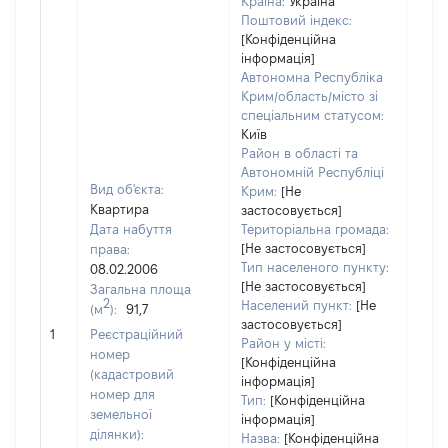
Країна:
Україна
Поштовий індекс:
[Конфіденційна
інформація]
Автономна Республіка
Крим/область/місто зі
спеціальним статусом:
Київ
Район в області та
Автономній Республіці
Вид об'єкта:
Крим:
[Не
Квартира
застосовується]
Дата набуття
Територіальна громада:
[Не застосовується]
права:
Тип населеного пункту:
08.02.2006
[Не застосовується]
Загальна площа
2
Населений пункт:
[Не
(м
):
91,7
[Не
застосовується]
1
Реєстраційний
заст
Район у місті:
номер
[Конфіденційна
(кадастровий
інформація]
номер для
Тип:
[Конфіденційна
земельної
інформація]
ділянки):
Назва:
[Конфіденційна