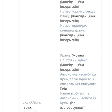
[Конфіденційна
інформація]
Номер корпусу/секції/
блоку:
[Конфіденційна
інформація]
Номер квартири/
кімнати/гаражу:
[Конфіденційна
інформація]
Країна:
Україна
Поштовий індекс:
[Конфіденційна
інформація]
Автономна Республіка
Крим/область/місто зі
спеціальним статусом:
Київ
Район в області та
Автономній Республіці
Вид об'єкта:
Крим:
[Не
Гараж
застосовується]