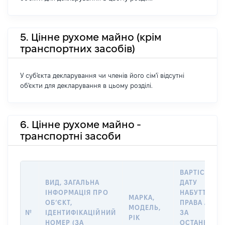
5. Цінне рухоме майно (крім
транспортних засобів)
У суб'єкта декларування чи членів його сім'ї відсутні
об'єкти для декларування в цьому розділі.
6. Цінне рухоме майно -
транспортні засоби
ВАРТІСТЬ Н
ВИД, ЗАГАЛЬНА
ДАТУ
ІНФОРМАЦІЯ ПРО
НАБУТТЯ
МАРКА,
ОБʼЄКТ,
ПРАВА АБО
МОДЕЛЬ,
№
ІДЕНТИФІКАЦІЙНИЙ
ЗА
РІК
НОМЕР (ЗА
ОСТАННЬО