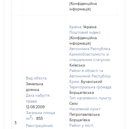
[Конфіденційна
інформація]
Країна:
Україна
Поштовий індекс:
[Конфіденційна
інформація]
Автономна Республіка
Крим/область/місто зі
спеціальним статусом:
Київська
Район в області та
Автономній Республіці
Вид об'єкта:
Крим:
Бучанський
Земельна
Територіальна громада:
ділянка
Борщагівська
Дата набуття
Тип населеного пункту:
права:
Село
12.08.2009
Населений пункт:
Загальна площа
Петропавлівська
2
(м
):
853
[Не
Борщагівка
3
заст
Район у місті:
Реєстраційний