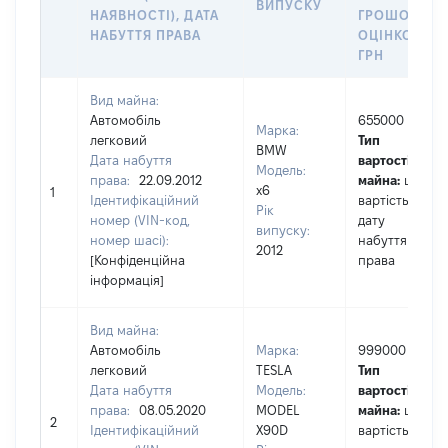
ВИПУСКУ
НАЯВНОСТІ), ДАТА
ГРОШОВОЮ
НАБУТТЯ ПРАВА
ОЦІНКОЮ,
ГРН
Вид майна:
Автомобіль
655000
Марка:
легковий
Тип
BMW
Дата набуття
вартості
Модель:
права:
22.09.2012
майна:
це
x6
1
Ідентифікаційний
вартість на
Рік
номер (VIN-код,
дату
випуску:
номер шасі):
набуття
2012
[Конфіденційна
права
інформація]
Вид майна:
Автомобіль
Марка:
999000
легковий
TESLA
Тип
Дата набуття
Модель:
вартості
права:
08.05.2020
MODEL
майна:
це
2
Ідентифікаційний
X90D
вартість на