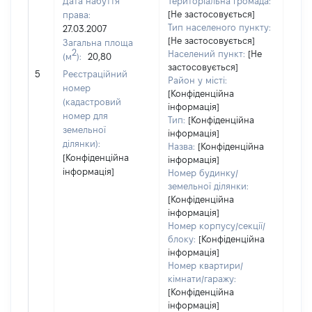
Дата набуття
Територіальна громада:
[Не застосовується]
права:
Тип населеного пункту:
27.03.2007
[Не застосовується]
Загальна площа
560
2
Населений пункт:
[Не
(м
):
20,80
Тип 
застосовується]
обʼє
5
Реєстраційний
Район у місті:
варт
номер
[Конфіденційна
набу
(кадастровий
інформація]
номер для
Тип:
[Конфіденційна
земельної
інформація]
ділянки):
Назва:
[Конфіденційна
[Конфіденційна
інформація]
інформація]
Номер будинку/
земельної ділянки:
[Конфіденційна
інформація]
Номер корпусу/секції/
блоку:
[Конфіденційна
інформація]
Номер квартири/
кімнати/гаражу:
[Конфіденційна
інформація]