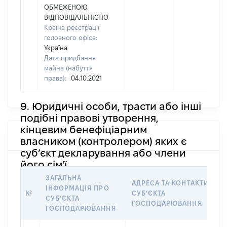
ОБМЕЖЕНОЮ
ВІДПОВІДАЛЬНІСТЮ
Країна реєстрації
головного офіса:
Україна
Дата придбання
майна (набуття
права):
04.10.2021
9. Юридичні особи, трасти або інші
подібні правові утворення,
кінцевим бенефіціарним
власником (контролером) яких є
суб’єкт декларування або члени
його сім'ї
ЗАГАЛЬНА
АДРЕСА ТА КОНТАКТИ
ІНФОРМАЦІЯ ПРО
№
СУБʼЄКТА
СУБʼЄКТА
ГОСПОДАРЮВАННЯ
ГОСПОДАРЮВАННЯ