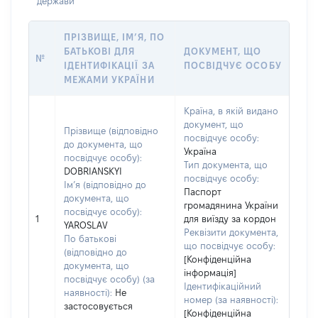
держави
ПРІЗВИЩЕ, ІМ’Я, ПО
БАТЬКОВІ ДЛЯ
ДОКУМЕНТ, ЩО
№
ІДЕНТИФІКАЦІЇ ЗА
ПОСВІДЧУЄ ОСОБУ
МЕЖАМИ УКРАЇНИ
Країна, в якій видано
документ, що
Прізвище (відповідно
посвідчує особу:
до документа, що
Україна
посвідчує особу):
Тип документа, що
DOBRIANSKYI
посвідчує особу:
Ім’я (відповідно до
Паспорт
документа, що
громадянина України
посвідчує особу):
1
для виїзду за кордон
YAROSLAV
Реквізити документа,
По батькові
що посвідчує особу:
(відповідно до
[Конфіденційна
документа, що
інформація]
посвідчує особу) (за
Ідентифікаційний
наявності):
Не
номер (за наявності):
застосовується
[Конфіденційна