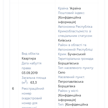
Країна:
Україна
Поштовий індекс:
[Конфіденційна
інформація]
Автономна Республіка
Крим/область/місто зі
спеціальним статусом:
Київська
Район в області та
Автономній Республіці
Вид об'єкта:
Крим:
Бучанський
Квартира
Територіальна громада:
Дата набуття
Борщагівська
Тип населеного пункту:
права:
Село
03.09.2019
Населений пункт:
Загальна площа
560
2
Петропавлівська
(м
):
63,3
Тип 
Борщагівка
обʼє
6
Реєстраційний
Район у місті:
варт
номер
[Конфіденційна
набу
(кадастровий
інформація]
номер для
Тип:
[Конфіденційна
земельної