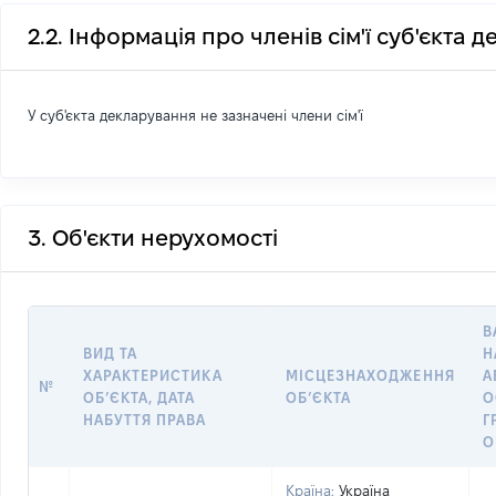
2.2. Інформація про членів сім'ї суб'єкта 
У суб'єкта декларування не зазначені члени сім'ї
3. Об'єкти нерухомості
В
ВИД ТА
Н
ХАРАКТЕРИСТИКА
МІСЦЕЗНАХОДЖЕННЯ
А
№
ОБʼЄКТА, ДАТА
ОБʼЄКТА
О
НАБУТТЯ ПРАВА
Г
О
Країна:
Україна