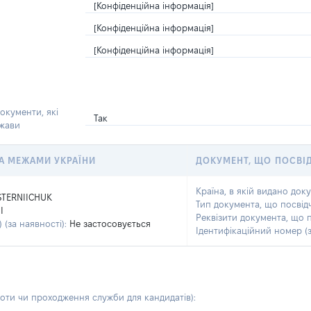
[Конфіденційна інформація]
[Конфіденційна інформація]
[Конфіденційна інформація]
окументи, які
Так
ржави
 ЗА МЕЖАМИ УКРАЇНИ
ДОКУМЕНТ, ЩО ПОСВІ
Країна, в якій видано док
STERNIICHUK
Тип документа, що посвід
I
Реквізити документа, що 
 (за наявності):
Не застосовується
Ідентифікаційний номер (з
боти чи проходження служби для кандидатів)
: