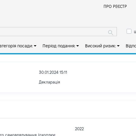
Й
ПРО РЕЄСТР
ш
атегорія посади:
Період подання:
Високий ризик:
Відп
30.01.2024 15:11
Декларація
2022
ого самоврядування (охоплює