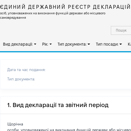
ЄДИНИЙ ДЕРЖАВНИЙ РЕЄСТР ДЕКЛАРАЦІ
осіб, уповноважених на виконання функцій держави або місцевого
самоврядування
Вид декларації:
Рік:
Тип документа:
Тип посади:
К
Дата та час подання:
Тип документа:
1. Вид декларації та звітний період
Щорічна
особи, уповноваженої на виконання функцій держави або місцев