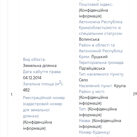
Поштовий індекс:
[Конфіденційна
інформація]
Автономна Республіка
Крим/область/місто зі
спеціальним статусом:
Волинська
Район в області та
Автономній Республіці
Крим:
Луцький
Вид об'єкта:
Територіальна громада:
Земельна ділянка
Підгайцівська
Дата набуття права:
Тип населеного пункту:
04.12.2014
Село
2
Загальна площа (м
):
Населений пункт:
Крупа
482
Район у місті:
[
1
[Конфіденційна
Реєстраційний номер
інформація]
(кадастровий номер
Тип:
[Конфіденційна
для земельної
інформація]
ділянки):
Назва:
[Конфіденційна
[Конфіденційна
інформація]
інформація]
Номер будинку/