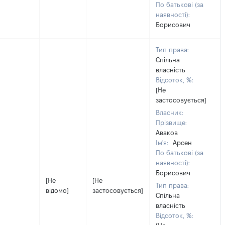
По батькові (за
наявності):
Борисович
Тип права:
Спільна
власність
Відсоток, %:
[Не
застосовується]
Власник:
Прізвище:
Аваков
Ім'я:
Арсен
По батькові (за
наявності):
Борисович
[Не
[Не
Тип права:
відомо]
застосовується]
Спільна
власність
Відсоток, %: