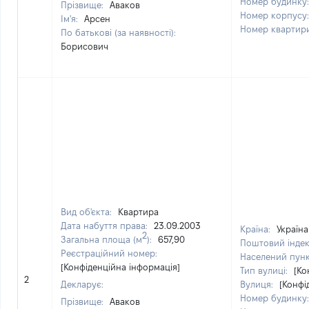
Номер будинку
Прізвище:
Аваков
Номер корпусу
Ім'я:
Арсен
Номер квартир
По батькові (за наявності):
Борисович
Вид об'єкта:
Квартира
Дата набуття права:
23.09.2003
Країна:
Україна
2
Загальна площа (м
):
657,90
Поштовий інде
Реєстраційний номер:
Населений пун
[Конфіденційна інформація]
Тип вулиці:
[Ко
2
Декларує:
Вулиця:
[Конфі
Номер будинку
Прізвище:
Аваков