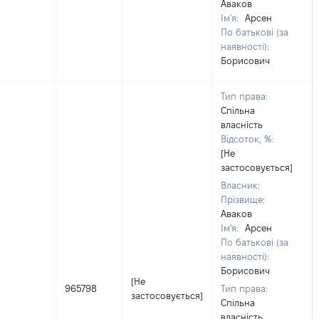
Аваков
Ім'я:
Арсен
По батькові (за
наявності):
Борисович
Тип права:
Спільна
власність
Відсоток, %:
[Не
застосовується]
Власник:
Прізвище:
Аваков
Ім'я:
Арсен
По батькові (за
наявності):
Борисович
[Не
965798
Тип права:
застосовується]
Спільна
власність