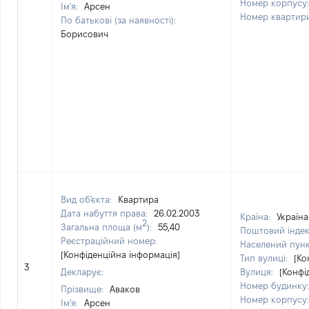
Номер корпусу
Ім'я:
Арсен
Номер квартир
По батькові (за наявності):
Борисович
Вид об'єкта:
Квартира
Дата набуття права:
26.02.2003
Країна:
Україна
2
Загальна площа (м
):
55,40
Поштовий інде
Реєстраційний номер:
Населений пун
[Конфіденційна інформація]
Тип вулиці:
[Ко
3
Декларує:
Вулиця:
[Конфі
Номер будинку
Прізвище:
Аваков
Номер корпусу
Ім'я:
Арсен