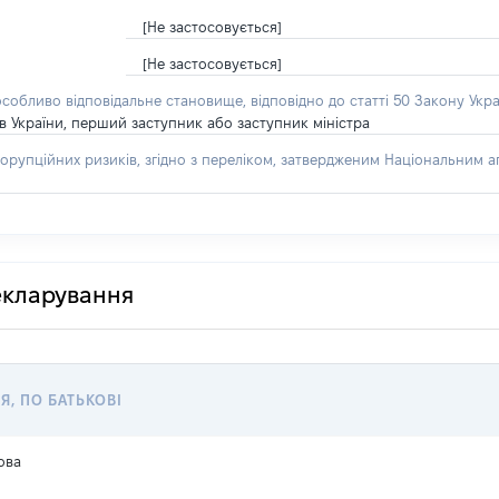
[Не застосовується]
[Не застосовується]
особливо відповідальне становище, відповідно до статті 50 Закону Укра
рів України, перший заступник або заступник міністра
орупційних ризиків, згідно з переліком, затвердженим Національним аг
декларування
Я, ПО БАТЬКОВІ
ова