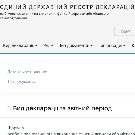
ЄДИНИЙ ДЕРЖАВНИЙ РЕЄСТР ДЕКЛАРАЦІ
осіб, уповноважених на виконання функцій держави або місцевого
самоврядування
Вид декларації:
Рік:
Тип документа:
Тип посади:
К
Дата та час подання:
Тип документа:
1. Вид декларації та звітний період
Щорічна
особи, уповноваженої на виконання функцій держави або місцев