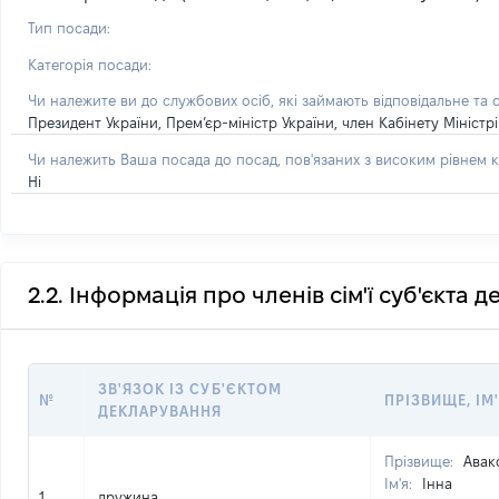
Тип посади:
Категорія посади:
Чи належите ви до службових осіб, які займають відповідальне та 
Президент України, Прем’єр-міністр України, член Кабінету Мініст
Чи належить Ваша посада до посад, пов'язаних з високим рівнем к
Ні
2.2. Інформація про членів сім'ї суб'єкта 
ЗВ'ЯЗОК ІЗ СУБ'ЄКТОМ
№
ПРІЗВИЩЕ, ІМ'
ДЕКЛАРУВАННЯ
Прізвище:
Авак
Ім'я:
Інна
1
дружина