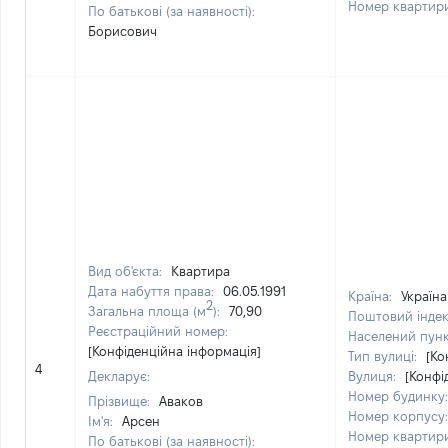
Номер квартир
По батькові (за наявності):
Борисович
Вид об'єкта:
Квартира
Дата набуття права:
06.05.1991
Країна:
Україна
2
Загальна площа (м
):
70,90
Поштовий інде
Реєстраційний номер:
Населений пун
[Конфіденційна інформація]
Тип вулиці:
[Ко
4
Декларує:
Вулиця:
[Конфі
Номер будинку
Прізвище:
Аваков
Номер корпусу
Ім'я:
Арсен
Номер квартир
По батькові (за наявності):