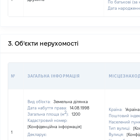
По батькові (за 
Дата народженн
3. Об'єкти нерухомості
№
ЗАГАЛЬНА ІНФОРМАЦІЯ
МІСЦЕЗНАХО
Вид об'єкта:
Земельна ділянка
Дата набуття права:
14.08.1998
Країна:
Україна
2
Загальна площа (м
):
1200
Поштовий інде
Кадастровий номер:
Населений пун
[Конфіденційна інформація]
Тип вулиці:
[Ко
1
Декларує:
Вулиця:
[Конфі