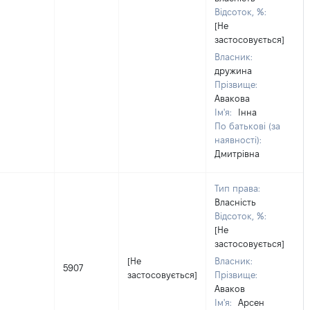
Відсоток, %:
[Не
застосовується]
Власник:
дружина
Прізвище:
Авакова
Ім'я:
Інна
По батькові (за
наявності):
Дмитрівна
Тип права:
Власність
Відсоток, %:
[Не
застосовується]
[Не
Власник:
5907
застосовується]
Прізвище:
Аваков
Ім'я:
Арсен