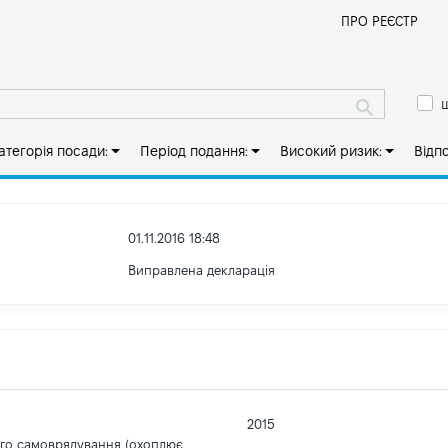
Й
ПРО РЕЄСТР
ш
атегорія посади:
Період подання:
Високий ризик:
Відп
01.11.2016 18:48
Виправлена декларація
2015
ого самоврядування (охоплює