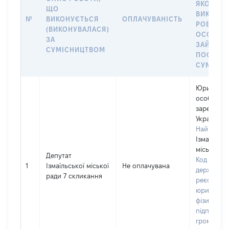
ЯКОЇ
ЩО
ВИКОНУ
№
ВИКОНУЄТЬСЯ
ОПЛАЧУВАНІСТЬ
РОБОТА (
(ВИКОНУВАЛАСЯ)
ОСОБА
ЗА
ЗАЙМАЛ
СУМІСНИЦТВОМ
ПОСАДУ 
СУМІСН
Юридичн
особа,
зареєстро
Україні
Найменув
Ізмаїльськ
міська ра
Депутат
Код в Єди
1
Ізмаїльської міської
Не оплачувана
державно
ради 7 скликання
реєстрі
юридичних
фізичних о
підприємц
громадськ