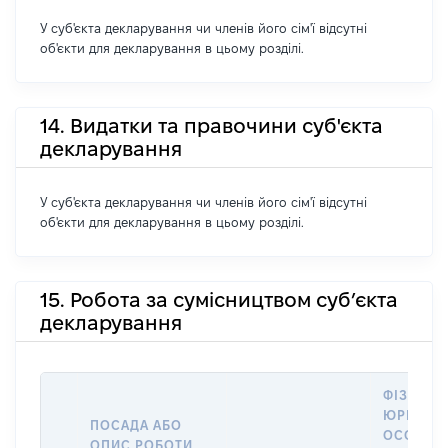
У суб'єкта декларування чи членів його сім'ї відсутні
об'єкти для декларування в цьому розділі.
14. Видатки та правочини суб'єкта
декларування
У суб'єкта декларування чи членів його сім'ї відсутні
об'єкти для декларування в цьому розділі.
15. Робота за сумісництвом суб’єкта
декларування
ФІЗИЧНА
ЮРИДИЧ
ПОСАДА АБО
ОСОБА, 
ОПИС РОБОТИ,