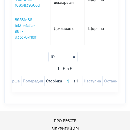
декларація
16654f3930cd
89581d86-
533e-4a5a-
Декларація
Щорічна
2016
98ff-
935c707f18ff
1 - 5 з 5
Перша
Попередня
Сторінка
з
1
Наступна
Остання
ПРО РЕЄСТР
ВІДКРИТИЙ АРІ