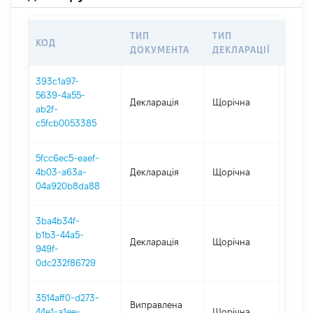
ТИП
ТИП
КОД
ПЕР
ДОКУМЕНТА
ДЕКЛАРАЦІЇ
393c1a97-
5639-4a55-
Декларація
Щорічна
2020
ab2f-
c5fcb0053385
5fcc6ec5-eaef-
4b03-a63a-
Декларація
Щорічна
2019
04a920b8da88
3ba4b34f-
b1b3-44a5-
Декларація
Щорічна
2017
949f-
0dc232f86729
3514aff0-d273-
Виправлена
44e1-a1ee-
Щорічна
2016