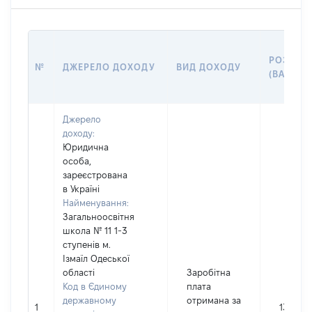
РОЗМІР
№
ДЖЕРЕЛО ДОХОДУ
ВИД ДОХОДУ
(ВАРТІСТ
Джерело
доходу:
Юридична
особа,
зареєстрована
в Україні
Найменування:
Загальноосвітня
школа № 11 1-3
ступенів м.
Ізмаїл Одеської
області
Заробітна
Код в Єдиному
плата
державному
отримана за
1
134134