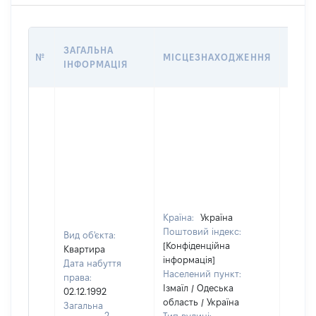
ВАРТ
ЗАГАЛЬНА
№
МІСЦЕЗНАХОДЖЕННЯ
НА Д
ІНФОРМАЦІЯ
НАБУ
Країна:
Україна
Поштовий індекс:
Вид об'єкта:
[Конфіденційна
Квартира
інформація]
Дата набуття
Населений пункт:
права:
Ізмаїл / Одеська
02.12.1992
область / Україна
Загальна
2