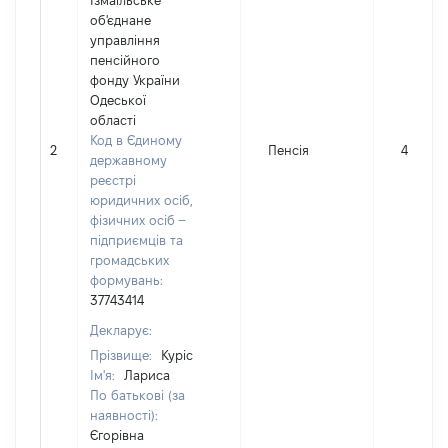
Ізмаїльське
об'єднане
управління
пенсійного
фонду України
Одеської
області
Код в Єдиному
2
Пенсія
43952
державному
реєстрі
юридичних осіб,
фізичних осіб –
підприємців та
громадських
формувань:
37743414
Декларує:
Прізвище:
Куріс
Ім'я:
Лариса
По батькові (за
наявності):
Єгорівна