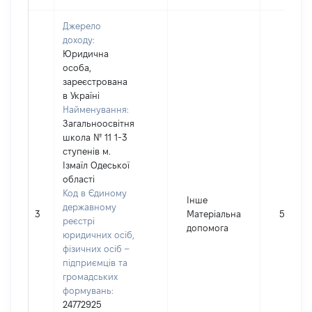
Джерело
доходу:
Юридична
особа,
зареєстрована
в Україні
Найменування:
Загальноосвітня
школа № 11 1-3
ступенів м.
Ізмаїл Одеської
області
Код в Єдиному
Інше
державному
3
Матеріальна
5814
реєстрі
допомога
юридичних осіб,
фізичних осіб –
підприємців та
громадських
формувань:
24772925