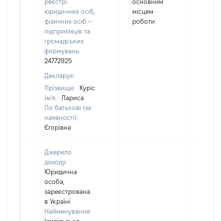
реєстрі
основним
юридичних осіб,
місцем
фізичних осіб –
роботи
підприємців та
громадських
формувань:
24772925
Декларує:
Прізвище:
Куріс
Ім'я:
Лариса
По батькові (за
наявності):
Єгорівна
Джерело
доходу:
Юридична
особа,
зареєстрована
в Україні
Найменування: