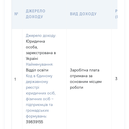
ДЖЕРЕЛО
РОЗМІ
№
ВИД ДОХОДУ
ДОХОДУ
(ВАРТІ
Джерело доходу:
Юридична
особа,
зареєстрована в
Україні
Найменування:
Відділ освіти
Заробітна плата
Код в Єдиному
отримана за
39833
1
державному
основним місцем
реєстрі
роботи
юридичних осіб,
фізичних осіб –
підприємців та
громадських
формувань:
39839155