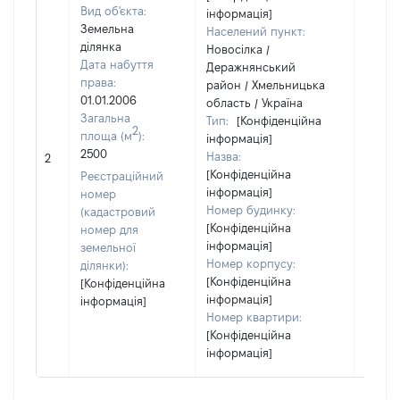
Вид об'єкта:
інформація]
Земельна
Населений пункт:
ділянка
Новосілка /
Дата набуття
Деражнянський
права:
район / Хмельницька
01.01.2006
область / Україна
Загальна
Тип:
[Конфіденційна
2
площа (м
):
інформація]
2500
Назва:
13500
2
[Конфіденційна
Реєстраційний
інформація]
номер
Номер будинку:
(кадастровий
[Конфіденційна
номер для
інформація]
земельної
Номер корпусу:
ділянки):
[Конфіденційна
[Конфіденційна
інформація]
інформація]
Номер квартири:
[Конфіденційна
інформація]