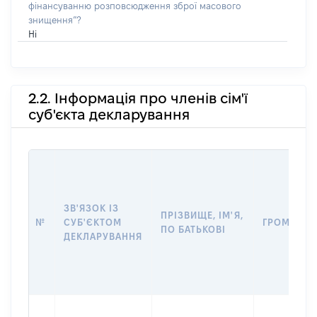
фінансуванню розповсюдження зброї масового
знищення”?
Ні
2.2. Інформація про членів сім'ї
суб'єкта декларування
ЗВ'ЯЗОК ІЗ
ПРІЗВИЩЕ, ІМ'Я,
№
СУБ'ЄКТОМ
ГРОМАДЯН
ПО БАТЬКОВІ
ДЕКЛАРУВАННЯ