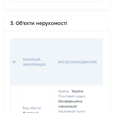
3. Об'єкти нерухомості
ВАРТ
ДАТУ
НАБУ
ЗАГАЛЬНА
ПРАВ
№
МІСЦЕЗНАХОДЖЕННЯ
ІНФОРМАЦІЯ
ЗА
ОСТ
ГРО
ОЦІ
Країна:
Україна
Поштовий індекс:
[Конфіденційна
інформація]
Вид об'єкта:
Населений пункт: