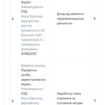
Україні
Найменування:
СПД
Дохід від зайняття
Код в Єдиному
підприємницькою
6000
4
державному
діяльністю
реєстрі
юридичних осіб,
фізичних осіб –
підприємців та
громадських
формувань:
3174021747
Джерело доходу:
Юридична
особа,
зареєстрована в
Україні
Найменування:
СПД
Заробітна плата
Код в Єдиному
отримана за
10290
5
державному
основним місцем