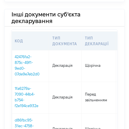
Інші документи суб'єкта
декларування
ТИП
ТИП
КОД
ПЕР
ДОКУМЕНТА
ДЕКЛАРАЦІЇ
42476fa2-
875c-49f1-
Декларація
Щорічна
2020
9ed0-
07de9e7eb2d0
1fa6279a-
01.01
7090-44b4-
Перед
Декларація
-
b754-
звільненням
01.12
f2e194ce932e
d86fbc95-
31ec-4758-
Декларація
Щорічна
2019