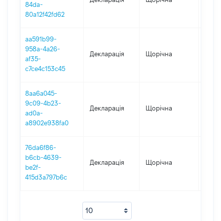
84da-
80a12f42fd62
aa591b99-
958a-4a26-
Декларація
Щорічна
2018
af35-
c7ce4c153c45
8aa6a045-
9c09-4b23-
Декларація
Щорічна
2016
ad0a-
a8902e938fa0
76da6f86-
b6cb-4639-
Декларація
Щорічна
2015
be2f-
415d3a797b6c