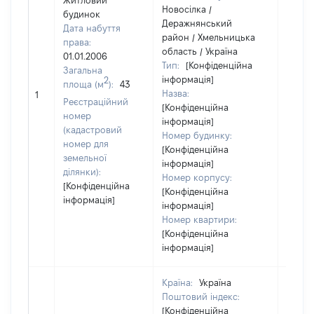
Житловий
Новосілка /
будинок
Деражнянський
Дата набуття
район / Хмельницька
права:
область / Україна
01.01.2006
Тип:
[Конфіденційна
Загальна
інформація]
2
площа (м
):
43
Назва:
28000
1
Реєстраційний
[Конфіденційна
номер
інформація]
(кадастровий
Номер будинку:
номер для
[Конфіденційна
земельної
інформація]
ділянки):
Номер корпусу:
[Конфіденційна
[Конфіденційна
інформація]
інформація]
Номер квартири:
[Конфіденційна
інформація]
Країна:
Україна
Поштовий індекс:
[Конфіденційна