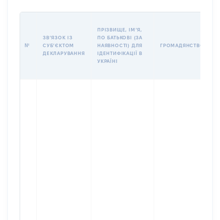
П
ПРІЗВИЩЕ, ІМʼЯ,
Б
ЗВʼЯЗОК ІЗ
ПО БАТЬКОВІ (ЗА
І
№
СУБʼЄКТОМ
НАЯВНОСТІ) ДЛЯ
ГРОМАДЯНСТВО
М
ДЕКЛАРУВАННЯ
ІДЕНТИФІКАЦІЇ В
УКРАЇНІ