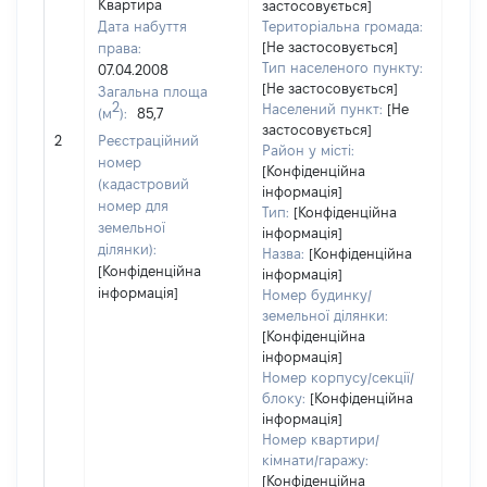
Квартира
застосовується]
Дата набуття
Територіальна громада:
[Не застосовується]
права:
202
Тип населеного пункту:
07.04.2008
Тип
[Не застосовується]
Загальна площа
варт
2
Населений пункт:
[Не
(м
):
85,7
обʼє
застосовується]
2
Реєстраційний
варт
Район у місті:
номер
ост
[Конфіденційна
(кадастровий
інформація]
гро
номер для
Тип:
[Конфіденційна
оці
земельної
інформація]
ділянки):
Назва:
[Конфіденційна
[Конфіденційна
інформація]
інформація]
Номер будинку/
земельної ділянки:
[Конфіденційна
інформація]
Номер корпусу/секції/
блоку:
[Конфіденційна
інформація]
Номер квартири/
кімнати/гаражу:
[Конфіденційна