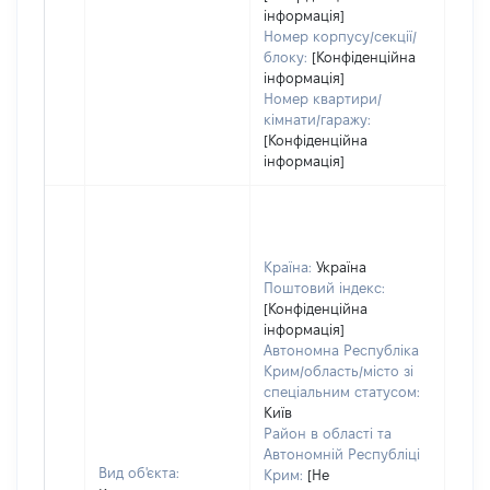
інформація]
Номер корпусу/секції/
блоку:
[Конфіденційна
інформація]
Номер квартири/
кімнати/гаражу:
[Конфіденційна
інформація]
Країна:
Україна
Поштовий індекс:
[Конфіденційна
інформація]
Автономна Республіка
Крим/область/місто зі
спеціальним статусом:
Київ
Район в області та
Автономній Республіці
Вид об'єкта:
Крим:
[Не