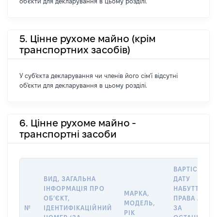
об'єкти для декларування в цьому розділі.
5. Цінне рухоме майно (крім
транспортних засобів)
У суб'єкта декларування чи членів його сім'ї відсутні
об'єкти для декларування в цьому розділі.
6. Цінне рухоме майно -
транспортні засоби
ВАРТІСТЬ Н
ВИД, ЗАГАЛЬНА
ДАТУ
ІНФОРМАЦІЯ ПРО
НАБУТТЯ
МАРКА,
ОБʼЄКТ,
ПРАВА АБО
МОДЕЛЬ,
№
ІДЕНТИФІКАЦІЙНИЙ
ЗА
РІК