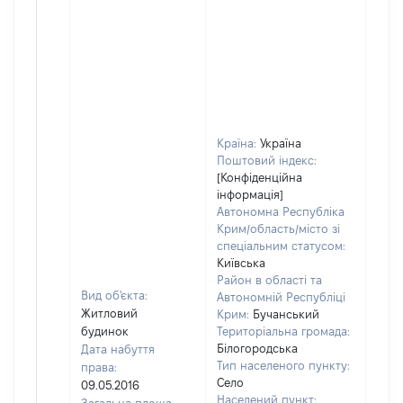
Країна:
Україна
Поштовий індекс:
[Конфіденційна
інформація]
Автономна Республіка
Крим/область/місто зі
спеціальним статусом:
Київська
Район в області та
Вид об'єкта:
Автономній Республіці
Житловий
Крим:
Бучанський
будинок
Територіальна громада:
Білогородська
Дата набуття
Тип населеного пункту:
права:
Село
09.05.2016
Населений пункт: