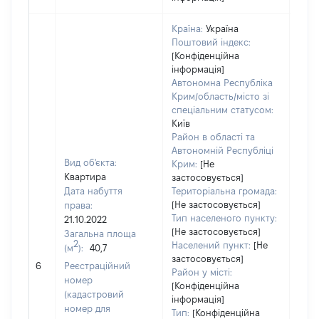
Країна:
Україна
Поштовий індекс:
[Конфіденційна
інформація]
Автономна Республіка
Крим/область/місто зі
спеціальним статусом:
Київ
Район в області та
Автономній Республіці
Вид об'єкта:
Крим:
[Не
Квартира
застосовується]
Дата набуття
Територіальна громада:
[Не застосовується]
права:
884
Тип населеного пункту:
21.10.2022
Тип
[Не застосовується]
Загальна площа
варт
2
Населений пункт:
[Не
(м
):
40,7
обʼє
застосовується]
6
Реєстраційний
варт
Район у місті:
номер
дату
[Конфіденційна
(кадастровий
інформація]
набу
номер для
Тип:
[Конфіденційна
пра