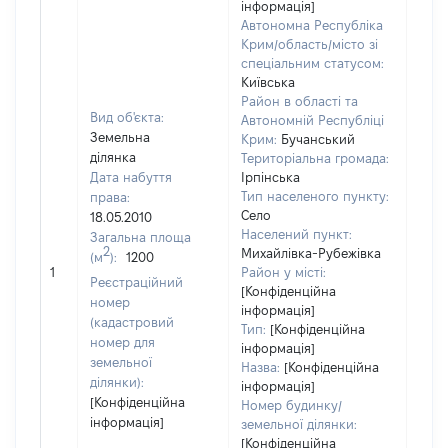
інформація]
Автономна Республіка
Крим/область/місто зі
спеціальним статусом:
Київська
Район в області та
Вид об'єкта:
Автономній Республіці
Земельна
Крим:
Бучанський
ділянка
Територіальна громада:
Дата набуття
Ірпінська
Тип населеного пункту:
права:
Село
18.05.2010
Населений пункт:
Загальна площа
2
Михайлівка-Рубежівка
(м
):
1200
[Не 
1
Район у місті:
Реєстраційний
[Конфіденційна
номер
інформація]
(кадастровий
Тип:
[Конфіденційна
номер для
інформація]
земельної
Назва:
[Конфіденційна
ділянки):
інформація]
[Конфіденційна
Номер будинку/
інформація]
земельної ділянки:
[Конфіденційна