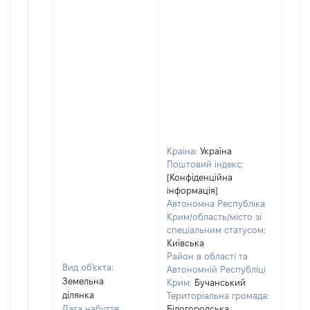
Країна:
Україна
Поштовий індекс:
[Конфіденційна
інформація]
Автономна Республіка
Крим/область/місто зі
спеціальним статусом:
Київська
Район в області та
Вид об'єкта:
Автономній Республіці
Земельна
Крим:
Бучанський
ділянка
Територіальна громада:
Дата набуття
Білогородська