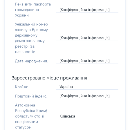
Реквізити паспорта
[Конфіденційна інформація]
громадянина
України:
Унікальний номер
запису в Єдиному
державному
[Конфіденційна інформація]
демографічному
реєстрі (за
наявності):
[Конфіденційна інформація]
Дата народження:
Зареєстроване місце проживання
Україна
Країна:
[Конфіденційна інформація]
Поштовий індекс:
Автономна
Республіка Крим/
Київська
область/місто зі
спеціальним
статусом: