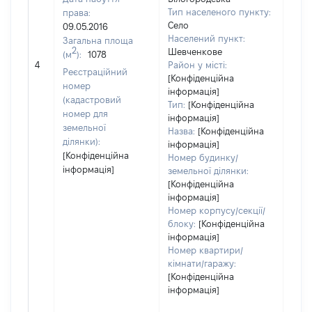
Тип населеного пункту:
права:
643
Село
09.05.2016
Тип
Населений пункт:
Загальна площа
варт
2
Шевченкове
(м
):
1078
обʼє
4
Район у місті:
варт
Реєстраційний
[Конфіденційна
дату
номер
інформація]
набу
(кадастровий
Тип:
[Конфіденційна
пра
номер для
інформація]
земельної
Назва:
[Конфіденційна
ділянки):
інформація]
[Конфіденційна
Номер будинку/
інформація]
земельної ділянки:
[Конфіденційна
інформація]
Номер корпусу/секції/
блоку:
[Конфіденційна
інформація]
Номер квартири/
кімнати/гаражу:
[Конфіденційна
інформація]