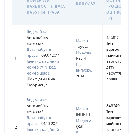
НОМЕР (ЗА
ОСТАННЬО
ВИПУСКУ
НАЯВНОСТІ), ДАТА
ГРОШОВОЮ
НАБУТТЯ ПРАВА
ОЦІНКОЮ,
ГРН
Вид майна:
Автомобіль
435612
Марка:
легковий
Тип
Toyota
Дата набуття
вартості
Модель:
права:
09.07.2014
майна:
це
Rav-4
1
Ідентифікаційний
вартість на
Рік
номер (VIN-код,
дату
випуску:
номер шасі):
набуття
2014
[Конфіденційна
права
інформація]
Вид майна:
Автомобіль
849240
Марка:
легковий
Тип
INFINITI
Дата набуття
вартості
Модель:
права:
01.10.2021
майна:
це
Q50
2
Ідентифікаційний
вартість на
Рік