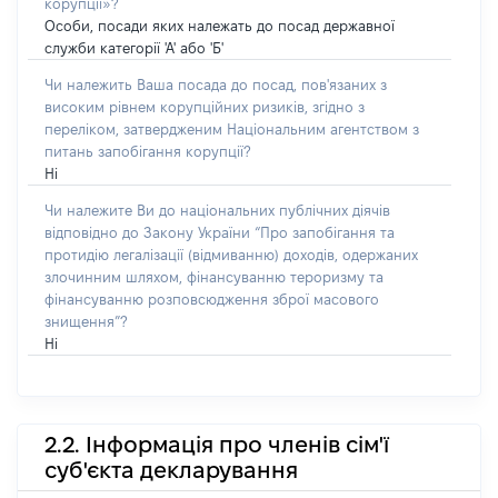
корупції»?
Особи, посади яких належать до посад державної
служби категорії 'А' або 'Б'
Чи належить Ваша посада до посад, пов'язаних з
високим рівнем корупційних ризиків, згідно з
переліком, затвердженим Національним агентством з
питань запобігання корупції?
Ні
Чи належите Ви до національних публічних діячів
відповідно до Закону України “Про запобігання та
протидію легалізації (відмиванню) доходів, одержаних
злочинним шляхом, фінансуванню тероризму та
фінансуванню розповсюдження зброї масового
знищення”?
Ні
2.2. Інформація про членів сім'ї
суб'єкта декларування