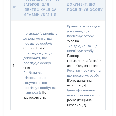
БАТЬКОВІ ДЛЯ
ДОКУМЕНТ, ЩО
№
ІДЕНТИФІКАЦІЇ ЗА
ПОСВІДЧУЄ ОСОБУ
МЕЖАМИ УКРАЇНИ
Країна, в якій видано
документ, що
Прізвище (відповідно
посвідчує особу:
до документа, що
Україна
посвідчує особу):
Тип документа, що
CHORNUTSKYI
посвідчує особу:
Ім’я (відповідно до
Паспорт
документа, що
громадянина України
посвідчує особу):
1
для виїзду за кордон
SERHII
Реквізити документа,
По батькові
що посвідчує особу:
(відповідно до
[Конфіденційна
документа, що
інформація]
посвідчує особу) (за
Ідентифікаційний
наявності):
Не
номер (за наявності):
застосовується
[Конфіденційна
інформація]