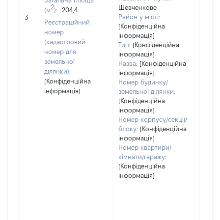
Загальна площа
2
Шевченкове
(м
):
204,4
[Не 
Район у місті:
3
Реєстраційний
[Конфіденційна
номер
інформація]
(кадастровий
Тип:
[Конфіденційна
номер для
інформація]
земельної
Назва:
[Конфіденційна
ділянки):
інформація]
[Конфіденційна
Номер будинку/
інформація]
земельної ділянки:
[Конфіденційна
інформація]
Номер корпусу/секції/
блоку:
[Конфіденційна
інформація]
Номер квартири/
кімнати/гаражу:
[Конфіденційна
інформація]