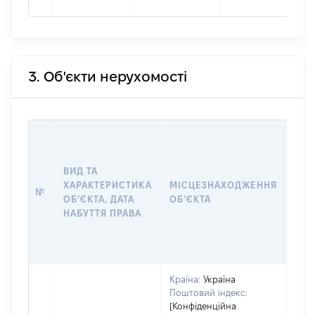
3. Об'єкти нерухомості
ВАР
ДАТ
НАБ
ВИД ТА
ПРА
ХАРАКТЕРИСТИКА
МІСЦЕЗНАХОДЖЕННЯ
№
ЗА
ОБʼЄКТА, ДАТА
ОБʼЄКТА
ОС
НАБУТТЯ ПРАВА
ГР
ОЦІ
ГРН
Країна:
Україна
Поштовий індекс:
[Конфіденційна