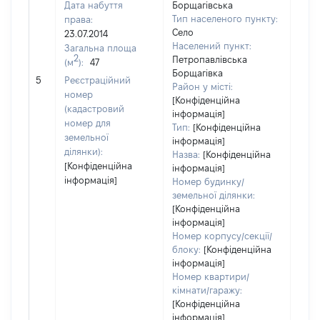
Дата набуття
Борщагівська
Тип населеного пункту:
права:
2889
Село
23.07.2014
Тип
Населений пункт:
Загальна площа
варт
2
Петропавлівська
(м
):
47
обʼє
Борщагівка
5
Реєстраційний
варт
Район у місті:
номер
дату
[Конфіденційна
(кадастровий
інформація]
набу
номер для
Тип:
[Конфіденційна
пра
земельної
інформація]
ділянки):
Назва:
[Конфіденційна
[Конфіденційна
інформація]
інформація]
Номер будинку/
земельної ділянки:
[Конфіденційна
інформація]
Номер корпусу/секції/
блоку:
[Конфіденційна
інформація]
Номер квартири/
кімнати/гаражу:
[Конфіденційна
інформація]