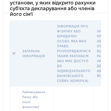
установи, у яких відкрито рахунки
суб'єкта декларування або членів
його сім'ї
ІНФОРМАЦІЯ ПРО
ФІЗИЧНУ АБО
ІНФОРМ
ЮРИДИЧНУ
ПРО ФІ
ОСОБУ, ЯКА МАЄ
АБО Ю
ПРАВО
ОСОБУ,
ЗАГАЛЬНА
РОЗПОРЯДЖАТИСЯ
ВІДКРИ
№
ІНФОРМАЦІЯ
ТАКИМ РАХУНКОМ
РАХУНО
АБО МАЄ ДОСТУП
ІМ’Я СУ
ДО
ДЕКЛАР
ІНДИВІДУАЛЬНОГО
АБО ЧЛ
БАНКІВСЬКОГО
ЙОГО СІ
СЕЙФУ (КОМІРКИ)
Найменування
банку або
іншої
фінансової