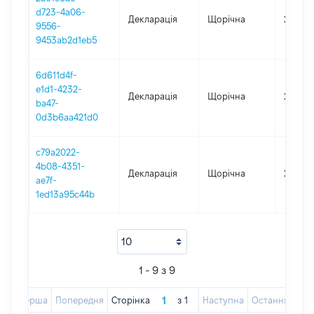
d723-4a06-
Декларація
Щорічна
2018
9556-
9453ab2d1eb5
6d611d4f-
e1d1-4232-
Декларація
Щорічна
2017
ba47-
0d3b6aa421d0
c79a2022-
4b08-4351-
Декларація
Щорічна
2016
ae7f-
1ed13a95c44b
1 - 9 з 9
Перша
Попередня
Сторінка
з
1
Наступна
Остання