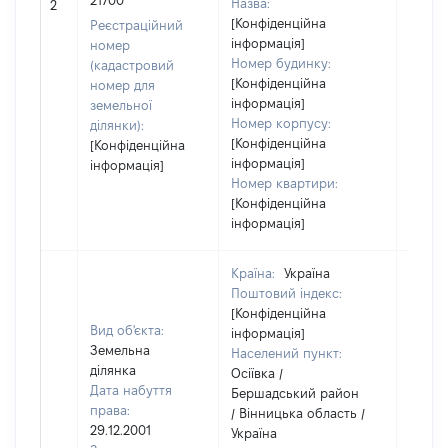
21700
Назва:
2
засто
[Конфіденційна
Реєстраційний
інформація]
номер
Номер будинку:
(кадастровий
[Конфіденційна
номер для
інформація]
земельної
Номер корпусу:
ділянки):
[Конфіденційна
[Конфіденційна
інформація]
інформація]
Номер квартири:
[Конфіденційна
інформація]
Країна:
Україна
Поштовий індекс:
[Конфіденційна
Вид об'єкта:
інформація]
Земельна
Населений пункт:
ділянка
Осіївка /
Дата набуття
Бершадський район
права:
/ Вінницька область /
29.12.2001
Україна