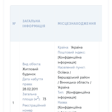
ВАРТ
ДАТУ
ЗАГАЛЬНА
ПРАВ
№
МІСЦЕЗНАХОДЖЕННЯ
ІНФОРМАЦІЯ
ОСТ
ГРО
ОЦІ
Країна:
Україна
Поштовий індекс:
[Конфіденційна
інформація]
Вид об'єкта:
Населений пункт:
Житловий
Осіївка /
будинок
Бершадський район
Дата набуття
/ Вінницька область /
права:
Україна
28.02.2011
Тип:
[Конфіденційна
Загальна
інформація]
2
площа (м
):
73
[Не
Назва:
1
засто
Реєстраційний
[Конфіденційна
номер