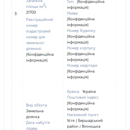
Загальна
Тип:
[Конфіденційна
2
площа (м
):
інформація]
[Не
21700
Назва:
3
засто
[Конфіденційна
Реєстраційний
інформація]
номер
Номер будинку:
(кадастровий
[Конфіденційна
номер для
інформація]
земельної
Номер корпусу:
ділянки):
[Конфіденційна
[Конфіденційна
інформація]
інформація]
Номер квартири:
[Конфіденційна
інформація]
Країна:
Україна
Поштовий індекс:
[Конфіденційна
Вид об'єкта:
інформація]
Земельна
Населений пункт:
ділянка
Устя / Бершадський
Дата набуття
район / Вінницька
права: