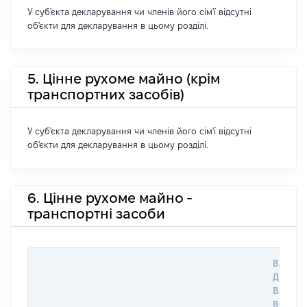
У суб'єкта декларування чи членів його сім'ї відсутні
об'єкти для декларування в цьому розділі.
5. Цінне рухоме майно (крім
транспортних засобів)
У суб'єкта декларування чи членів його сім'ї відсутні
об'єкти для декларування в цьому розділі.
6. Цінне рухоме майно -
транспортні засоби
ВАРТІС
ДАТУ Н
ВЛАСН
ВОЛОД