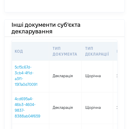
Інші документи суб'єкта
декларування
ТИП
ТИП
КОД
ПЕРІ
ДОКУМЕНТА
ДЕКЛАРАЦІЇ
5cf5c67d-
3cb4-4f1d-
Декларація
Щорічна
2025
a3f1-
15f7a0d70091
4cd695a4-
46b3-4604-
Декларація
Щорічна
2024
9837-
8388ab04f659