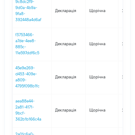
9c8dc2f9-
9d0a-4b9a-
Декларація
Щорічна
2023
9fa8-
392448a4d6af
f3753466-
a7de-4ee8-
Декларація
Щорічна
2022
885c-
11e597ddf6c5
45e9e269-
d453-409e-
Декларація
Щорічна
2021
a809-
4795f098b1fc
aea88e44-
2a81-4171-
Декларація
Щорічна
2020
9bcf-
362b1b166c4a
2a01c6a0-