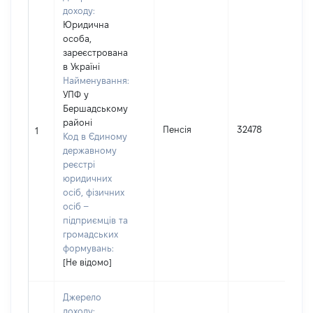
доходу:
Юридична
особа,
зареєстрована
в Україні
Найменування:
УПФ у
Бершадському
районі
І
Пенсія
32478
1
Код в Єдиному
державному
реєстрі
юридичних
осіб, фізичних
осіб –
підприємців та
громадських
формувань:
[Не відомо]
Джерело
доходу: