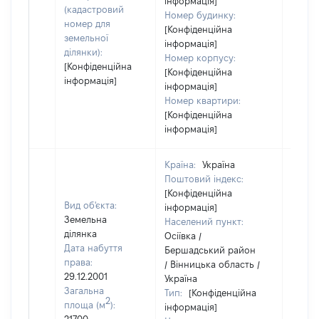
інформація]
(кадастровий
Номер будинку:
номер для
[Конфіденційна
земельної
інформація]
ділянки):
Номер корпусу:
[Конфіденційна
[Конфіденційна
інформація]
інформація]
Номер квартири:
[Конфіденційна
інформація]
Країна:
Україна
Поштовий індекс:
[Конфіденційна
Вид об'єкта:
інформація]
Земельна
Населений пункт:
ділянка
Осіївка /
Дата набуття
Бершадський район
права:
/ Вінницька область /
29.12.2001
Україна
Загальна
Тип:
[Конфіденційна
2
площа (м
):
інформація]
[Не