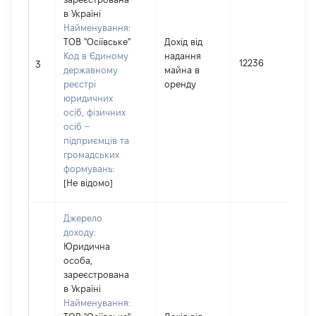
в Україні
Найменування:
ТОВ "Осіївське"
Дохід від
Код в Єдиному
надання
І
12236
3
державному
майна в
реєстрі
оренду
юридичних
осіб, фізичних
осіб –
підприємців та
громадських
формувань:
[Не відомо]
Джерело
доходу:
Юридична
особа,
зареєстрована
в Україні
Найменування: