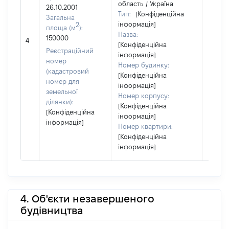
область / Україна
26.10.2001
Тип:
[Конфіденційна
Загальна
інформація]
2
площа (м
):
Назва:
[Не
150000
4
[Конфіденційна
засто
Реєстраційний
інформація]
номер
Номер будинку:
(кадастровий
[Конфіденційна
номер для
інформація]
земельної
Номер корпусу:
ділянки):
[Конфіденційна
[Конфіденційна
інформація]
інформація]
Номер квартири:
[Конфіденційна
інформація]
4. Об'єкти незавершеного
будівництва