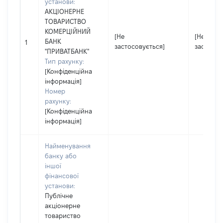
установи:
АКЦІОНЕРНЕ
ТОВАРИСТВО
КОМЕРЦІЙНИЙ
[Не
[Не
БАНК
1
застосовується]
застосов
"ПРИВАТБАНК"
Тип рахунку:
[Конфіденційна
інформація]
Номер
рахунку:
[Конфіденційна
інформація]
Найменування
банку або
іншої
фінансової
установи:
Публічне
акціонерне
товариство