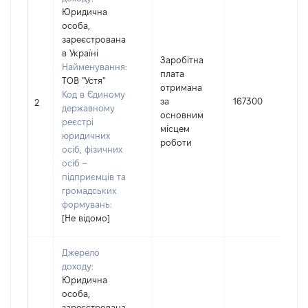
Юридична
особа,
зареєстрована
в Україні
Заробітна
Найменування:
плата
ТОВ "Устя"
отримана
Код в Єдиному
І
за
167300
2
державному
основним
реєстрі
місцем
юридичних
роботи
осіб, фізичних
осіб –
підприємців та
громадських
формувань:
[Не відомо]
Джерело
доходу:
Юридична
особа,
зареєстрована