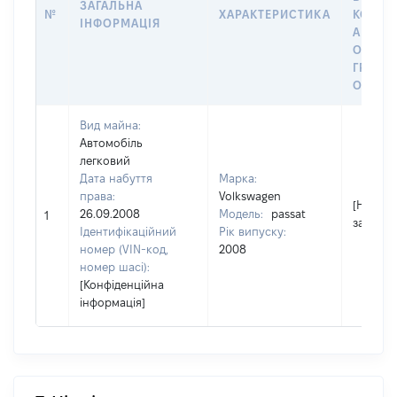
ЗАГАЛЬНА
№
ХАРАКТЕРИСТИКА
КОРИС
ІНФОРМАЦІЯ
АБО З
ОСТА
ГРОШ
ОЦІНК
Вид майна:
Автомобіль
легковий
Дата набуття
Марка:
права:
Volkswagen
[Не
26.09.2008
Модель:
passat
1
застосо
Ідентифікаційний
Рік випуску:
номер (VIN-код,
2008
номер шасі):
[Конфіденційна
інформація]