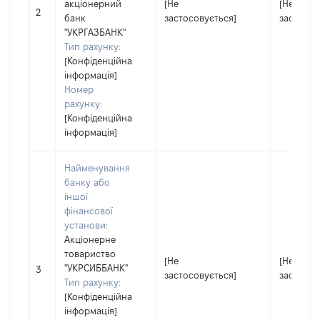
акціонерний
[Не
[Не
2
банк
застосовується]
застосов
"УКРГАЗБАНК"
Тип рахунку:
[Конфіденційна
інформація]
Номер
рахунку:
[Конфіденційна
інформація]
Найменування
банку або
іншої
фінансової
установи:
Акціонерне
товариство
[Не
[Не
"УКРСИББАНК"
3
застосовується]
застосов
Тип рахунку:
[Конфіденційна
інформація]