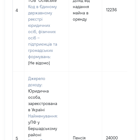
ТОВ "Осіївське"
Дохід від
Код в Єдиному
надання
12236
І
4
державному
майна в
реєстрі
оренду
юридичних
осіб, фізичних
осіб –
підприємців та
громадських
формувань:
[Не відомо]
Джерело
доходу:
Юридична
особа,
зареєстрована
в Україні
Найменування:
уПФ у
Бершадському
районі
Пенсія
24000
І
5