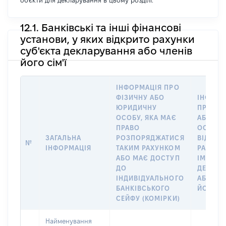
об'єкти для декларування в цьому розділі.
12.1. Банківські та інші фінансові
установи, у яких відкрито рахунки
суб'єкта декларування або членів
його сім'ї
ІНФОРМАЦІЯ ПРО
ФІЗИЧНУ АБО
ІНФОРМ
ЮРИДИЧНУ
ПРО ФІ
ОСОБУ, ЯКА МАЄ
АБО Ю
ПРАВО
ОСОБУ,
ЗАГАЛЬНА
РОЗПОРЯДЖАТИСЯ
ВІДКРИ
№
ІНФОРМАЦІЯ
ТАКИМ РАХУНКОМ
РАХУНО
АБО МАЄ ДОСТУП
ІМ’Я СУ
ДО
ДЕКЛАР
ІНДИВІДУАЛЬНОГО
АБО ЧЛ
БАНКІВСЬКОГО
ЙОГО СІ
СЕЙФУ (КОМІРКИ)
Найменування