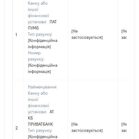
банку або
іншої
фінансової
установи:
ПАТ
ПУМБ
[Не
[Не
Тип рахунку:
1
застосовується]
застосов
[Конфіденційна
інформація]
Номер
рахунку:
[Конфіденційна
інформація]
Найменування
банку або
іншої
фінансової
установи:
АТ
КБ
ПРИВАТБАНК
[Не
[Не
2
Тип рахунку:
застосовується]
застосов
[Конфіденційна