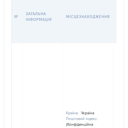
ДАТУ
НАБУ
ЗАГАЛЬНА
ПРАВ
№
МІСЦЕЗНАХОДЖЕННЯ
ІНФОРМАЦІЯ
ЗА
ОСТ
ГРО
ОЦІ
Країна:
Україна
Поштовий індекс:
[Конфіденційна