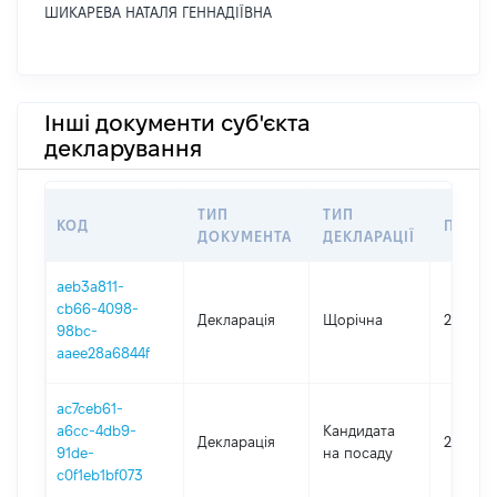
ШИКАРЕВА НАТАЛЯ ГЕННАДІЇВНА
Інші документи суб'єкта
декларування
ТИП
ТИП
КОД
ПЕРІО
ДОКУМЕНТА
ДЕКЛАРАЦІЇ
aeb3a811-
cb66-4098-
Декларація
Щорічна
2021
98bc-
aaee28a6844f
ac7ceb61-
a6cc-4db9-
Кандидата
Декларація
2020
91de-
на посаду
c0f1eb1bf073