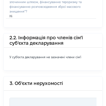
злочинним шляхом, фінансуванню тероризму та
фінансуванню розповсюдження зброї масового
знищення”?
Ні
2.2. Інформація про членів сім'ї
суб'єкта декларування
У суб'єкта декларування не зазначені члени сім'ї
3. Об'єкти нерухомості
ВАРТ