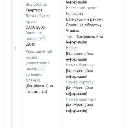
інформація]
Вид об'єкта:
Населений пункт:
Квартира
Соледар /
Дата набуття
Бахмутський район /
права:
Донецька область /
20.06.2003
Україна
Загальна
Тип:
[Конфіденційна
2
площа (м
):
інформація]
29,40
Назва:
7422
1
Реєстраційний
[Конфіденційна
номер
інформація]
(кадастровий
Номер будинку:
номер для
[Конфіденційна
земельної
інформація]
ділянки):
Номер корпусу:
[Конфіденційна
[Конфіденційна
інформація]
інформація]
Номер квартири:
[Конфіденційна
інформація]