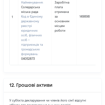
Найменування:
Заробітна
Соледарська
плата
міська рада
отримана
І
Код в Єдиному
за
149898
1
державному
основним
(
реєстрі
місцем
юридичних
роботи
осіб, фізичних
осіб –
підприємців та
громадських
формувань:
04052873
12. Грошові активи
У суб'єкта декларування чи членів його сім'ї відсутні