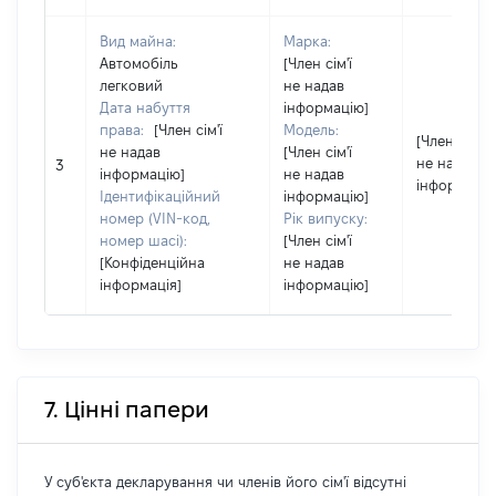
Вид майна:
Марка:
Автомобіль
[Член сім'ї
легковий
не надав
Дата набуття
інформацію]
права:
[Член сім'ї
Модель:
[Член сім'ї
не надав
[Член сім'ї
не надав
3
інформацію]
не надав
інформацію
Ідентифікаційний
інформацію]
номер (VIN-код,
Рік випуску:
номер шасі):
[Член сім'ї
[Конфіденційна
не надав
інформація]
інформацію]
7. Цінні папери
У суб'єкта декларування чи членів його сім'ї відсутні