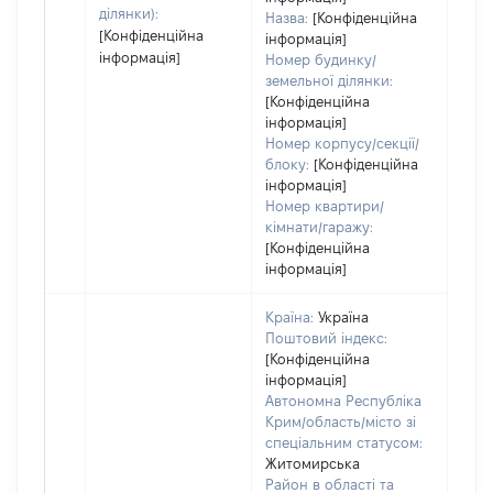
ділянки):
Назва:
[Конфіденційна
[Конфіденційна
інформація]
інформація]
Номер будинку/
земельної ділянки:
[Конфіденційна
інформація]
Номер корпусу/секції/
блоку:
[Конфіденційна
інформація]
Номер квартири/
кімнати/гаражу:
[Конфіденційна
інформація]
Країна:
Україна
Поштовий індекс:
[Конфіденційна
інформація]
Автономна Республіка
Крим/область/місто зі
спеціальним статусом:
Житомирська
Район в області та