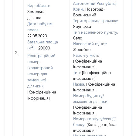
Автономній Республіці
Вид об'єкта:
Крим:
Новоград-
Земельна
Волинський
ділянка
Територіальна громада:
Дата набуття
Ярунська
права:
834
Тип населеного пункту:
22.05.2020
Тип
Село
Загальна площа
варт
Населений пункт:
2
(м
):
20000
обʼє
Жолобне
2
варт
Район у місті:
Реєстраційний
дату
[Конфіденційна
номер
інформація]
набу
(кадастровий
Тип:
[Конфіденційна
пра
номер для
інформація]
земельної
Назва:
[Конфіденційна
ділянки):
інформація]
[Конфіденційна
Номер будинку/
інформація]
земельної ділянки:
[Конфіденційна
інформація]
Номер корпусу/секції/
блоку:
[Конфіденційна
інформація]