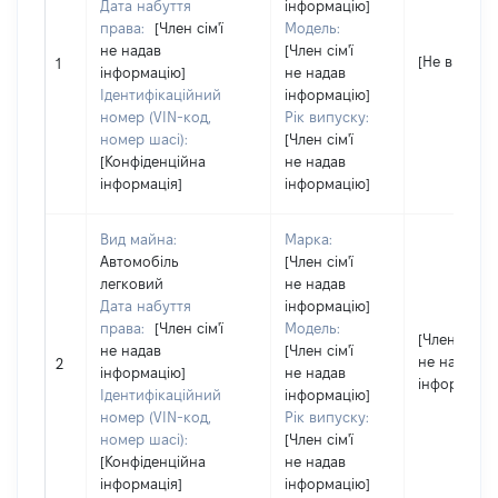
Дата набуття
інформацію]
права:
[Член сім'ї
Модель:
не надав
[Член сім'ї
[Не відомо]
1
інформацію]
не надав
Ідентифікаційний
інформацію]
номер (VIN-код,
Рік випуску:
номер шасі):
[Член сім'ї
[Конфіденційна
не надав
інформація]
інформацію]
Вид майна:
Марка:
Автомобіль
[Член сім'ї
легковий
не надав
Дата набуття
інформацію]
права:
[Член сім'ї
Модель:
[Член сім'ї
не надав
[Член сім'ї
не надав
2
інформацію]
не надав
інформацію
Ідентифікаційний
інформацію]
номер (VIN-код,
Рік випуску:
номер шасі):
[Член сім'ї
[Конфіденційна
не надав
інформація]
інформацію]