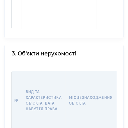
3. Об'єкти нерухомості
ВАР
ДАТ
НАБ
ВИД ТА
ПРА
ХАРАКТЕРИСТИКА
МІСЦЕЗНАХОДЖЕННЯ
№
ЗА
ОБʼЄКТА, ДАТА
ОБʼЄКТА
ОС
НАБУТТЯ ПРАВА
ГР
ОЦІ
ГРН