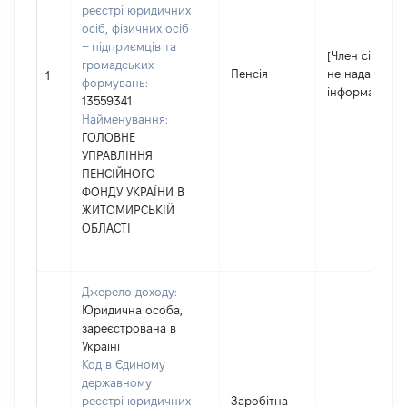
реєстрі юридичних
осіб, фізичних осіб
– підприємців та
[Член сім'ї
громадських
Пенсія
не надав
1
формувань:
інформацію]
13559341
Найменування:
ГОЛОВНЕ
УПРАВЛІННЯ
ПЕНСІЙНОГО
ФОНДУ УКРАЇНИ В
ЖИТОМИРСЬКІЙ
ОБЛАСТІ
Джерело доходу:
Юридична особа,
зареєстрована в
Україні
Код в Єдиному
державному
реєстрі юридичних
Заробітна