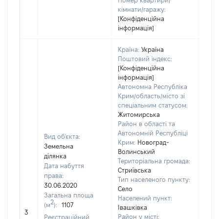
Номер квартири/
кімнати/гаражу:
[Конфіденційна
інформація]
Країна:
Україна
Поштовий індекс:
[Конфіденційна
інформація]
Автономна Республіка
Крим/область/місто зі
спеціальним статусом:
Житомирська
Район в області та
Автономній Республіці
Вид об'єкта:
Крим:
Новоград-
Земельна
Волинський
ділянка
Територіальна громада:
Дата набуття
Стриївська
права:
696
Тип населеного пункту:
30.06.2020
Тип
Село
Загальна площа
варт
Населений пункт:
2
(м
):
1107
обʼє
Івашківка
3
варт
Район у місті:
Реєстраційний