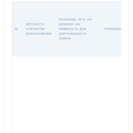
ПРІЗВИЩЕ, ІМʼЯ, ПО
ЗВʼЯЗОК ІЗ
БАТЬКОВІ (ЗА
№
СУБʼЄКТОМ
НАЯВНОСТІ) ДЛЯ
ГРОМАДЯНСТВО
ДЕКЛАРУВАННЯ
ІДЕНТИФІКАЦІЇ В
УКРАЇНІ