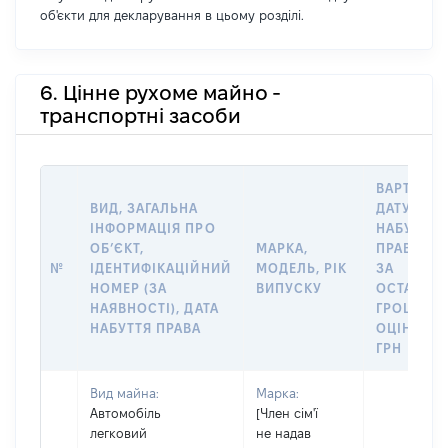
об'єкти для декларування в цьому розділі.
6. Цінне рухоме майно -
транспортні засоби
ВАРТІСТЬ
ВИД, ЗАГАЛЬНА
ДАТУ
ІНФОРМАЦІЯ ПРО
НАБУТТЯ
ОБʼЄКТ,
МАРКА,
ПРАВА АБ
№
ІДЕНТИФІКАЦІЙНИЙ
МОДЕЛЬ, РІК
ЗА
НОМЕР (ЗА
ВИПУСКУ
ОСТАННЬ
НАЯВНОСТІ), ДАТА
ГРОШОВ
НАБУТТЯ ПРАВА
ОЦІНКОЮ
ГРН
Вид майна:
Марка:
Автомобіль
[Член сім'ї
легковий
не надав