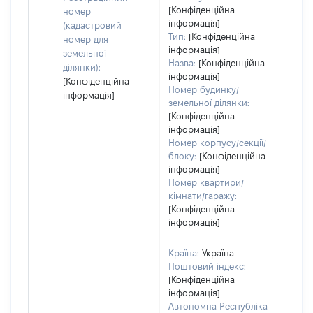
дату
[Конфіденційна
номер
інформація]
набу
(кадастровий
Тип:
[Конфіденційна
пра
номер для
інформація]
земельної
Назва:
[Конфіденційна
ділянки):
інформація]
[Конфіденційна
Номер будинку/
інформація]
земельної ділянки:
[Конфіденційна
інформація]
Номер корпусу/секції/
блоку:
[Конфіденційна
інформація]
Номер квартири/
кімнати/гаражу:
[Конфіденційна
інформація]
Країна:
Україна
Поштовий індекс:
[Конфіденційна
інформація]
Автономна Республіка