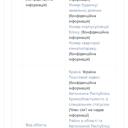
інформація]
Номер будинку/
земельної ділянки:
[Конфіденційна
інформація]
Номер корпусу/секції/
блоку:
[Конфіденційна
інформація]
Номер квартири/
кімнати/гаражу:
[Конфіденційна
інформація]
Країна:
Україна
Поштовий індекс:
[Конфіденційна
інформація]
Автономна Республіка
Крим/область/місто зі
спеціальним статусом:
[Член сімʼї не надав
інформації]
Район в області та
Вид об'єкта:
Автономній Республіці