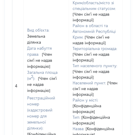
Крим/область/місто зі
спеціальним статусом:
[Член сімʼї не надав
інформації]
Район в області та
Вид об'єкта:
Автономній Республіці
Земельна
Крим:
[Член сімʼї не
ділянка
надав інформації]
Дата набуття
Територіальна громада:
права:
[Член
[Член сімʼї не надав
інформації]
сім'ї не надав
Тип населеного пункту:
інформацію]
[Член сімʼї не надав
Загальна площа
2
інформації]
(м
):
[Член сім'ї
[Член
Населений пункт:
[Член
не надав
не н
4
сімʼї не надав
інформацію]
інфо
інформації]
Реєстраційний
Район у місті:
номер
[Конфіденційна
(кадастровий
інформація]
номер для
Тип:
[Конфіденційна
земельної
інформація]
ділянки):
Назва:
[Конфіденційна
[Конфіденційна
інформація]