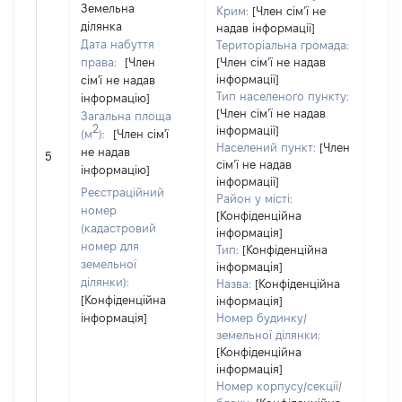
Земельна
Крим:
[Член сімʼї не
ділянка
надав інформації]
Дата набуття
Територіальна громада:
права:
[Член
[Член сімʼї не надав
інформації]
сім'ї не надав
Тип населеного пункту:
інформацію]
[Член сімʼї не надав
Загальна площа
2
інформації]
(м
):
[Член сім'ї
[Член
Населений пункт:
[Член
не надав
не н
5
сімʼї не надав
інформацію]
інфо
інформації]
Реєстраційний
Район у місті:
номер
[Конфіденційна
(кадастровий
інформація]
номер для
Тип:
[Конфіденційна
земельної
інформація]
ділянки):
Назва:
[Конфіденційна
[Конфіденційна
інформація]
інформація]
Номер будинку/
земельної ділянки:
[Конфіденційна
інформація]
Номер корпусу/секції/