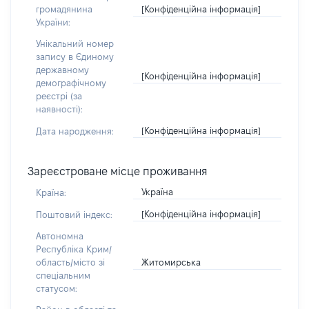
[Конфіденційна інформація]
громадянина
України:
Унікальний номер
запису в Єдиному
державному
[Конфіденційна інформація]
демографічному
реєстрі (за
наявності):
[Конфіденційна інформація]
Дата народження:
Зареєстроване місце проживання
Україна
Країна:
[Конфіденційна інформація]
Поштовий індекс:
Автономна
Республіка Крим/
Житомирська
область/місто зі
спеціальним
статусом: