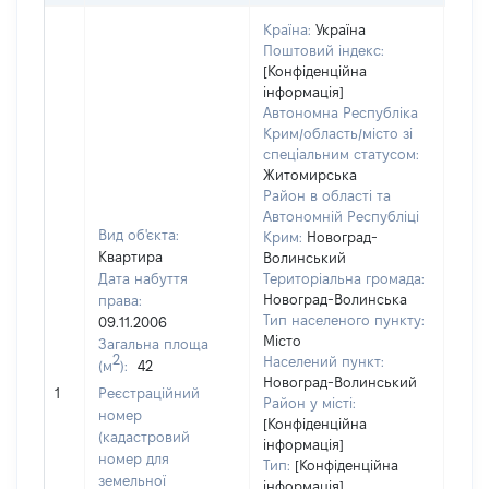
Країна:
Україна
Поштовий індекс:
[Конфіденційна
інформація]
Автономна Республіка
Крим/область/місто зі
спеціальним статусом:
Житомирська
Район в області та
Автономній Республіці
Вид об'єкта:
Крим:
Новоград-
Квартира
Волинський
Дата набуття
Територіальна громада:
Новоград-Волинська
права:
2129
Тип населеного пункту:
09.11.2006
Тип
Місто
Загальна площа
варт
2
Населений пункт:
(м
):
42
обʼє
Новоград-Волинський
1
Реєстраційний
варт
Район у місті:
номер
дату
[Конфіденційна
(кадастровий
інформація]
набу
номер для
Тип:
[Конфіденційна
пра
земельної
інформація]