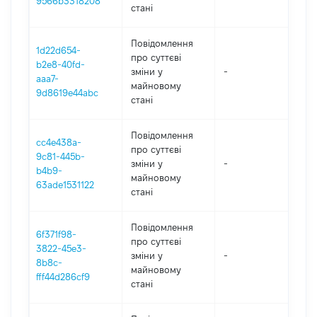
9566b3318208
стані
Повідомлення
1d22d654-
про суттєві
b2e8-40fd-
зміни y
-
202
aaa7-
майновому
9d8619e44abc
стані
Повідомлення
cc4e438a-
про суттєві
9c81-445b-
зміни y
-
202
b4b9-
майновому
63ade1531122
стані
Повідомлення
6f371f98-
про суттєві
3822-45e3-
зміни y
-
202
8b8c-
майновому
fff44d286cf9
стані