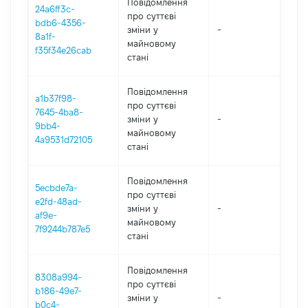
Повідомлення
24a6ff3c-
про суттєві
bdb6-4356-
зміни y
-
202
8a1f-
майновому
f35f34e26cab
стані
Повідомлення
a1b37f98-
про суттєві
7645-4ba8-
зміни y
-
202
9bb4-
майновому
4a9531d72105
стані
Повідомлення
5ecbde7a-
про суттєві
e2fd-48ad-
зміни y
-
202
af9e-
майновому
7f9244b787e5
стані
Повідомлення
8308a994-
про суттєві
b186-49e7-
зміни y
-
202
b0c4-