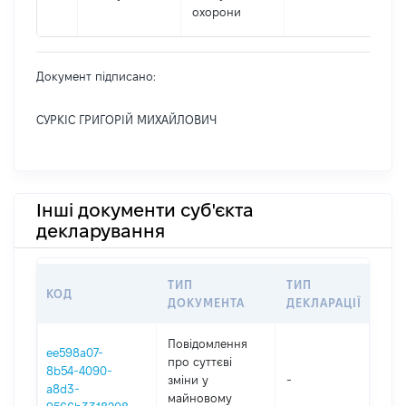
охорони
Документ підписано:
СУРКІС ГРИГОРІЙ МИХАЙЛОВИЧ
Інші документи суб'єкта
декларування
ТИП
ТИП
КОД
ПЕ
ДОКУМЕНТА
ДЕКЛАРАЦІЇ
Повідомлення
ee598a07-
про суттєві
8b54-4090-
зміни y
-
202
a8d3-
майновому