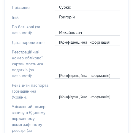
Суркіс
Прізвище:
Григорій
Ім'я:
По батькові (за
Михайлович
наявності):
[Конфіденційна інформація]
Дата народження:
Реєстраційний
номер облікової
картки платника
податків (за
[Конфіденційна інформація]
наявності):
Реквізити паспорта
громадянина
[Конфіденційна інформація]
України:
Унікальний номер
запису в Єдиному
державному
демографічному
реєстрі (за