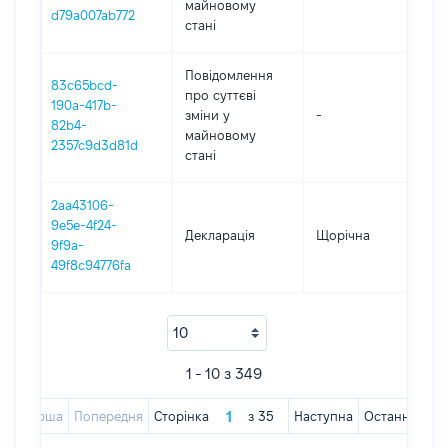
майновому
d79a007ab772
стані
Повідомлення
83c65bcd-
про суттєві
190a-417b-
зміни y
-
202
82b4-
майновому
2357c9d3d81d
стані
2aa43106-
9e5e-4f24-
Декларація
Щорічна
202
9f9a-
49f8c94776fa
1 - 10 з 349
Перша
Попередня
Сторінка
з
35
Наступна
Остання