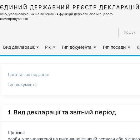
ЄДИНИЙ ДЕРЖАВНИЙ РЕЄСТР ДЕКЛАРАЦІ
осіб, уповноважених на виконання функцій держави або місцевого
самоврядування
Вид декларації:
Рік:
Тип документа:
Тип посади:
К
Дата та час подання:
Тип документа:
1. Вид декларації та звітний період
Щорічна
особи, уповноваженої на виконання функцій держави або місцев