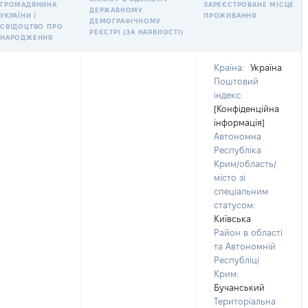
ГРОМАДЯНИНА
ЗАРЕЄСТРОВАНЕ МІСЦЕ
ДЕРЖАВНОМУ
УКРАЇНИ /
ПРОЖИВАННЯ
ДЕМОГРАФІЧНОМУ
СВІДОЦТВО ПРО
РЕЄСТРІ (ЗА НАЯВНОСТІ)
НАРОДЖЕННЯ
Країна:
Україна
Поштовий
індекс:
[Конфіденційна
інформація]
Автономна
Республіка
Крим/область/
місто зі
спеціальним
статусом:
Київська
Район в області
та Автономній
Республіці
Крим:
Бучанський
Територіальна