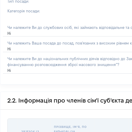
Тип посади:
Категорія посади:
Чи належите Ви до службових осіб, які займають відповідальне та
Ні
Чи належить Ваша посада до посад, пов'язаних з високим рівнем к
Ні
Чи належите Ви до національних публічних діячів відповідно до З
фінансуванню розповсюдження зброї масового знищення”?
Ні
2.2. Інформація про членів сім'ї суб'єкта 
ПРІЗВИЩЕ, ІМʼЯ, ПО
ЗВʼЯЗОК ІЗ
БАТЬКОВІ (ЗА