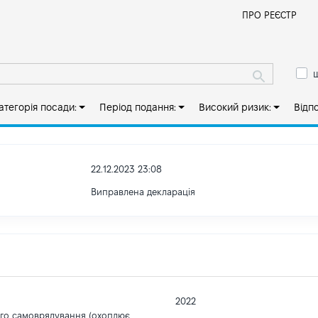
Й
ПРО РЕЄСТР
ш
атегорія посади:
Період подання:
Високий ризик:
Відп
22.12.2023 23:08
Виправлена декларація
2022
ого самоврядування (охоплює