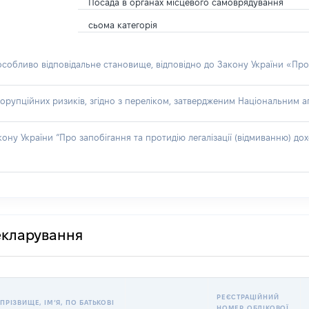
Посада в органах місцевого самоврядування
сьома категорія
 особливо відповідальне становище, відповідно до Закону України «Про
орупційних ризиків, згідно з переліком, затвердженим Національним аг
акону України “Про запобігання та протидію легалізації (відмиванню) 
декларування
РЕЄСТРАЦІЙНИЙ
ПРІЗВИЩЕ, ІМʼЯ, ПО БАТЬКОВІ
НОМЕР ОБЛІКОВОЇ