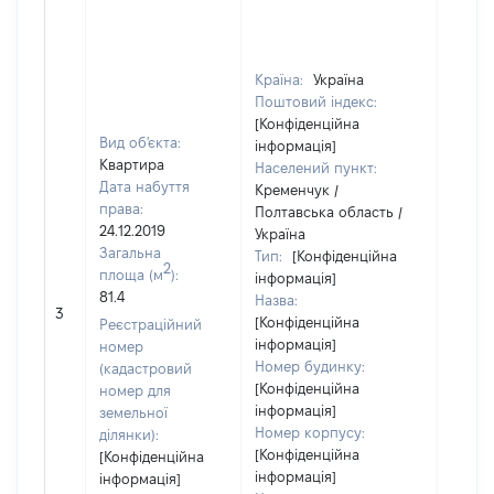
Країна:
Україна
Поштовий індекс:
[Конфіденційна
Вид об'єкта:
інформація]
Квартира
Населений пункт:
Дата набуття
Кременчук /
права:
Полтавська область /
24.12.2019
Україна
Загальна
Тип:
[Конфіденційна
2
площа (м
):
інформація]
81.4
Назва:
11374
3
[Конфіденційна
Реєстраційний
інформація]
номер
Номер будинку:
(кадастровий
[Конфіденційна
номер для
інформація]
земельної
Номер корпусу:
ділянки):
[Конфіденційна
[Конфіденційна
інформація]
інформація]