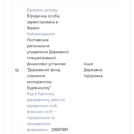
Джерело доходу:
Юридична особа,
зареєстрована в
Україні
Найменування:
Полтавське
регіональне
управління Державної
спеціалізованої
фінансової установи
Інше
"Державний фонд
Державна
5135
10
сприяння
підтримка
молодіжному
будівництву"
Код в Єдиному
державному реєстрі
юридичних осіб,
фізичних осіб –
підприємців та
громадських
формувань:
25681981