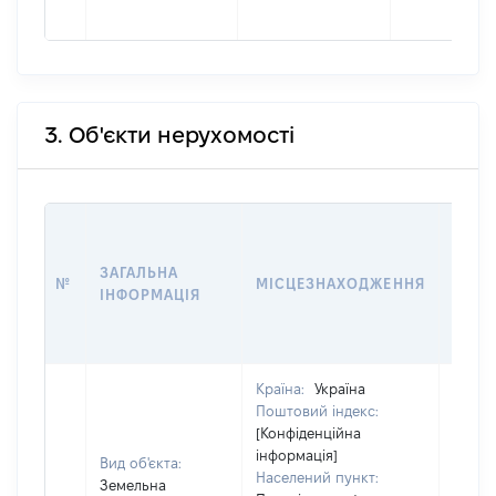
3. Об'єкти нерухомості
ВАРТ
ДАТУ
ЗАГАЛЬНА
ПРАВ
№
МІСЦЕЗНАХОДЖЕННЯ
ІНФОРМАЦІЯ
ОСТ
ГРО
ОЦІ
Країна:
Україна
Поштовий індекс:
[Конфіденційна
інформація]
Вид об'єкта:
Населений пункт:
Земельна