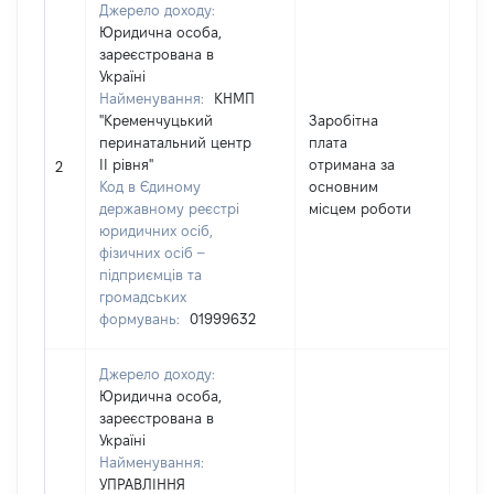
Джерело доходу:
Юридична особа,
зареєстрована в
Україні
Найменування:
КНМП
"Кременчуцький
Заробітна
перинатальний центр
плата
ІІ рівня"
отримана за
795
2
Код в Єдиному
основним
державному реєстрі
місцем роботи
юридичних осіб,
фізичних осіб –
підприємців та
громадських
формувань:
01999632
Джерело доходу:
Юридична особа,
зареєстрована в
Україні
Найменування:
УПРАВЛІННЯ