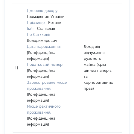
Джерело доходу:
Громадянин України
Прізвище:
Ротань
Ім'я:
Станіслав
По батькові:
Володимирович
Дата народження:
Дохід від
[Конфіденційна
відчуження
інформація]
рухомого
Податковий номер:
майна (крім
130
11
[Конфіденційна
цінних паперів
інформація]
та
Зареєстроване місце
корпоративних
проживання:
прав)
[Конфіденційна
інформація]
Місце фактичного
проживання:
[Конфіденційна
інформація]