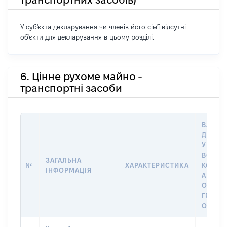
У суб'єкта декларування чи членів його сім'ї відсутні
об'єкти для декларування в цьому розділі.
6. Цінне рухоме майно -
транспортні засоби
ВАРТІС
ДАТУ 
У ВЛАС
ВОЛОД
ЗАГАЛЬНА
№
ХАРАКТЕРИСТИКА
КОРИС
ІНФОРМАЦІЯ
АБО З
ОСТА
ГРОШ
ОЦІНК