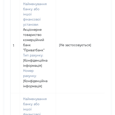
Найменування
банку або
іншої
фінансової
установи:
Акціонерне
товариство
комерційний
[
банк
[Не застосовується]
1
з
"Приватбанк"
Тип рахунку:
[Конфіденційна
інформація]
Номер
рахунку:
[Конфіденційна
інформація]
Найменування
банку або
іншої
фінансової