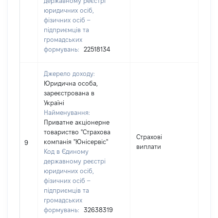
державному реєстрі
юридичних осіб,
фізичних осіб –
підприємців та
громадських
формувань:
22518134
Джерело доходу:
Юридична особа,
зареєстрована в
Україні
Найменування:
Приватне акціонерне
товариство "Страхова
Страхові
компанія "Юнісервіс"
1001
9
виплати
Код в Єдиному
державному реєстрі
юридичних осіб,
фізичних осіб –
підприємців та
громадських
формувань:
32638319