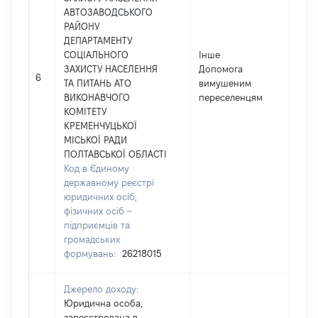
АВТОЗАВОДСЬКОГО
РАЙОНУ
ДЕПАРТАМЕНТУ
СОЦІАЛЬНОГО
Інше
ЗАХИСТУ НАСЕЛЕННЯ
Допомога
1549
6
ТА ПИТАНЬ АТО
вимушеним
ВИКОНАВЧОГО
переселенцям
КОМІТЕТУ
КРЕМЕНЧУЦЬКОЇ
МІСЬКОЇ РАДИ
ПОЛТАВСЬКОЇ ОБЛАСТІ
Код в Єдиному
державному реєстрі
юридичних осіб,
фізичних осіб –
підприємців та
громадських
формувань:
26218015
Джерело доходу:
Юридична особа,
зареєстрована в