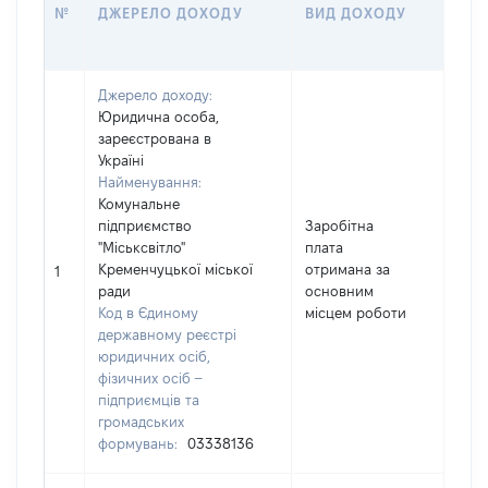
РОЗ
№
ДЖЕРЕЛО ДОХОДУ
ВИД ДОХОДУ
(ВА
Джерело доходу:
Юридична особа,
зареєстрована в
Україні
Найменування:
Комунальне
підприємство
Заробітна
"Міськсвітло"
плата
Кременчуцької міської
отримана за
4195
1
ради
основним
Код в Єдиному
місцем роботи
державному реєстрі
юридичних осіб,
фізичних осіб –
підприємців та
громадських
формувань:
03338136