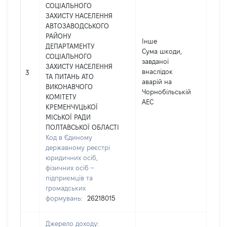
СОЦІАЛЬНОГО
ЗАХИСТУ НАСЕЛЕННЯ
АВТОЗАВОДСЬКОГО
РАЙОНУ
Інше
ДЕПАРТАМЕНТУ
Сума шкоди,
СОЦІАЛЬНОГО
завданої
ЗАХИСТУ НАСЕЛЕННЯ
внаслідок
248
3
ТА ПИТАНЬ АТО
аварій на
ВИКОНАВЧОГО
Чорнобільській
КОМІТЕТУ
АЕС
КРЕМЕНЧУЦЬКОЇ
МІСЬКОЇ РАДИ
ПОЛТАВСЬКОЇ ОБЛАСТІ
Код в Єдиному
державному реєстрі
юридичних осіб,
фізичних осіб –
підприємців та
громадських
формувань:
26218015
Джерело доходу: