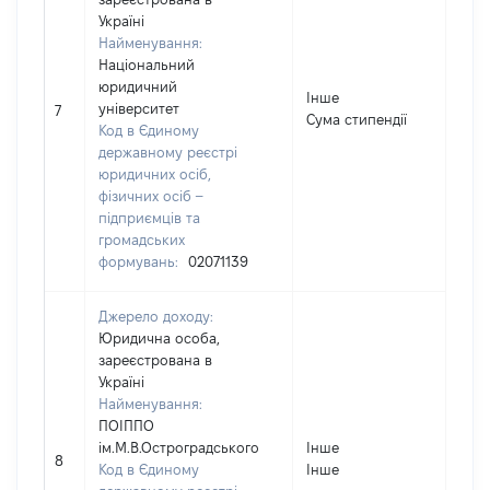
Україні
Найменування:
Національний
юридичний
Інше
університет
4720
7
Сума стипендії
Код в Єдиному
державному реєстрі
юридичних осіб,
фізичних осіб –
підприємців та
громадських
формувань:
02071139
Джерело доходу:
Юридична особа,
зареєстрована в
Україні
Найменування:
ПОІППО
ім.М.В.Остроградського
Інше
409
8
Код в Єдиному
Інше