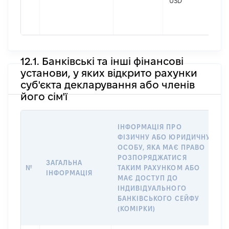
USD
По 
(за
Ол
12.1. Банківські та інші фінансові
установи, у яких відкрито рахунки
суб'єкта декларування або членів
його сім'ї
ІНФОРМАЦІЯ ПРО
П
ФІЗИЧНУ АБО ЮРИДИЧНУ
ОСОБУ, ЯКА МАЄ ПРАВО
О
РОЗПОРЯДЖАТИСЯ
ЗАГАЛЬНА
В
№
ТАКИМ РАХУНКОМ АБО
ІНФОРМАЦІЯ
Р
МАЄ ДОСТУП ДО
І
ІНДИВІДУАЛЬНОГО
БАНКІВСЬКОГО СЕЙФУ
А
(КОМІРКИ)
Й