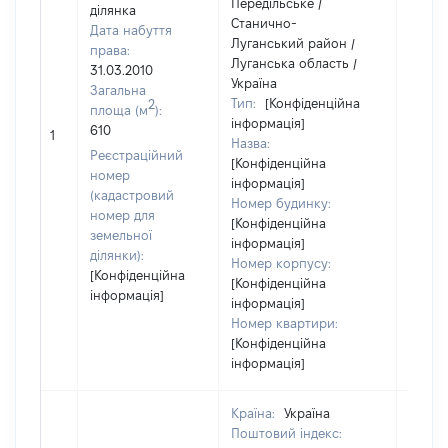
Передільське /
ділянка
Станично-
Дата набуття
Луганський район /
права:
Луганська область /
31.03.2010
Україна
Загальна
Тип:
[Конфіденційна
2
площа (м
):
інформація]
[Не
610
1
Назва:
засто
Реєстраційний
[Конфіденційна
номер
інформація]
(кадастровий
Номер будинку:
номер для
[Конфіденційна
земельної
інформація]
ділянки):
Номер корпусу:
[Конфіденційна
[Конфіденційна
інформація]
інформація]
Номер квартири:
[Конфіденційна
інформація]
Країна:
Україна
Поштовий індекс: