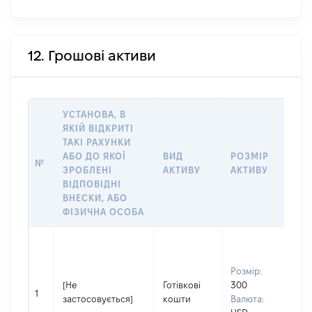
12. Грошові активи
УСТАНОВА, В
ЯКІЙ ВІДКРИТІ
ТАКІ РАХУНКИ
ІН
АБО ДО ЯКОЇ
ВИД
РОЗМІР
№
ЩО
ЗРОБЛЕНІ
АКТИВУ
АКТИВУ
НА
ВІДПОВІДНІ
ВНЕСКИ, АБО
ФІЗИЧНА ОСОБА
Вла
др
Розмір:
Прі
[Не
Готівкові
300
Ант
1
застосовується]
кошти
Валюта:
Ім'