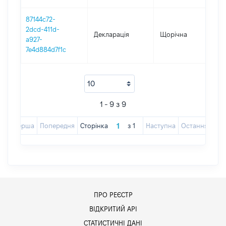
87144c72-
2dcd-411d-
Декларація
Щорічна
201
a927-
7e4d884d7f1c
1 - 9 з 9
Перша
Попередня
Сторінка
з
1
Наступна
Остання
ПРО РЕЄСТР
ВІДКРИТИЙ АРІ
СТАТИСТИЧНІ ДАНІ