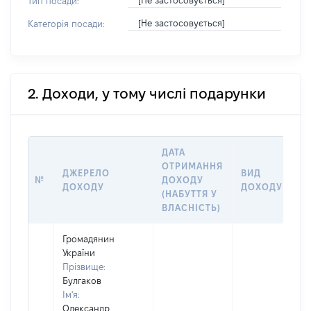
[Не застосовується]
Тип посади:
[Не застосовується]
Категорія посади:
2. Доходи, у тому числі подарунки
ДАТА
ОТРИМАННЯ
ДЖЕРЕЛО
ВИД
Р
№
ДОХОДУ
ДОХОДУ
ДОХОДУ
(
(НАБУТТЯ У
ВЛАСНІСТЬ)
Громадянин
України
Прізвище:
Булгаков
Ім'я:
Олександр