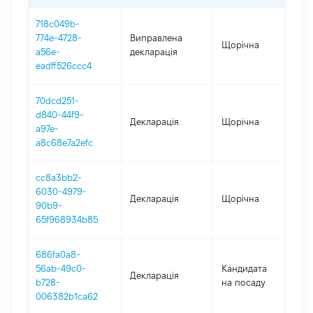
718c049b-
774e-4728-
Виправлена
Щорічна
20
a56e-
декларація
eadff526ccc4
70dcd251-
d840-44f9-
Декларація
Щорічна
20
a97e-
a8c68e7a2efc
cc8a3bb2-
6030-4979-
Декларація
Щорічна
201
90b9-
65f968934b85
686fa0a8-
56ab-49c0-
Кандидата
Декларація
201
b728-
на посаду
006382b1ca62