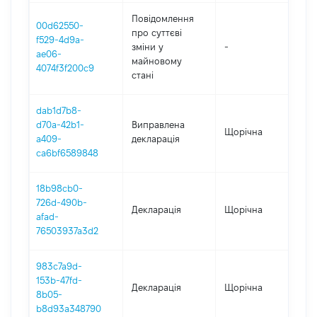
Повідомлення
00d62550-
про суттєві
f529-4d9a-
зміни y
-
201
ae06-
майновому
4074f3f200c9
стані
dab1d7b8-
d70a-42b1-
Виправлена
Щорічна
201
a409-
декларація
ca6bf6589848
18b98cb0-
726d-490b-
Декларація
Щорічна
201
afad-
76503937a3d2
983c7a9d-
153b-47fd-
Декларація
Щорічна
201
8b05-
b8d93a348790