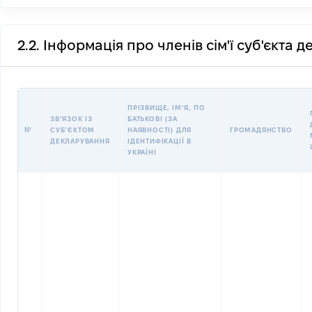
2.2. Інформація про членів сім'ї суб'єкта 
ПРІЗВИЩЕ, ІМʼЯ, ПО
ЗВʼЯЗОК ІЗ
БАТЬКОВІ (ЗА
№
СУБʼЄКТОМ
НАЯВНОСТІ) ДЛЯ
ГРОМАДЯНСТВО
ДЕКЛАРУВАННЯ
ІДЕНТИФІКАЦІЇ В
УКРАЇНІ