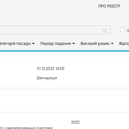
Й
ПРО РЕЄСТР
ш
атегорія посади:
Період подання:
Високий ризик:
Відп
31.12.2023 14:05
Декларація
2022
ого самоврядування (охоплює