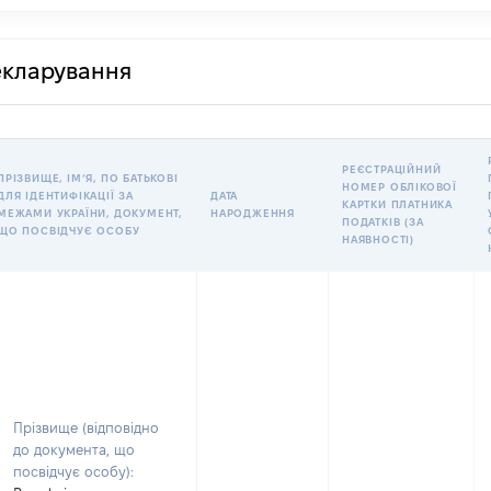
декларування
РЕЄСТРАЦІЙНИЙ
ПРІЗВИЩЕ, ІМʼЯ, ПО БАТЬКОВІ
НОМЕР ОБЛІКОВОЇ
ДЛЯ ІДЕНТИФІКАЦІЇ ЗА
ДАТА
КАРТКИ ПЛАТНИКА
МЕЖАМИ УКРАЇНИ, ДОКУМЕНТ,
НАРОДЖЕННЯ
ПОДАТКІВ (ЗА
ЩО ПОСВІДЧУЄ ОСОБУ
НАЯВНОСТІ)
Прізвище (відповідно
до документа, що
посвідчує особу):