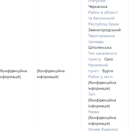
статусом:
Черкаська
Район в області
та Автономній
Республіці Крим:
Звенигородський
Територіальна
громада:
Шполянська
Тип населеного
пункту:
Село
Населений
[Конфіденційна
[Конфіденційна
пункт:
Бурти
інформація]
інформація]
Район у місті:
[Конфіденційна
інформація]
Тип:
[Конфіденційна
інформація]
Назва:
[Конфіденційна
інформація]
Номер будинку/