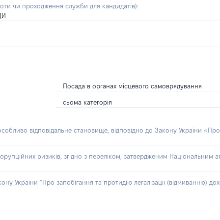
боти чи проходження служби для кандидатів)
:
ДИ
Посада в органах місцевого самоврядування
сьома категорія
 особливо відповідальне становище, відповідно до Закону України «Про
орупційних ризиків, згідно з переліком, затвердженим Національним аг
акону України “Про запобігання та протидію легалізації (відмиванню) 