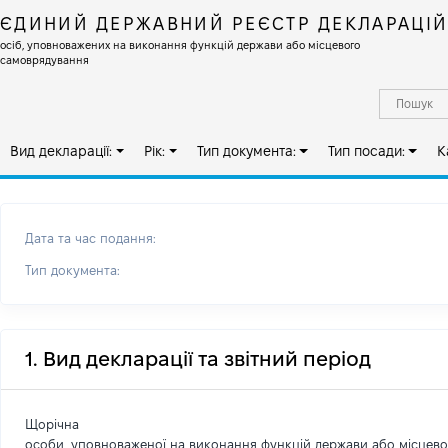
ЄДИНИЙ ДЕРЖАВНИЙ РЕЄСТР ДЕКЛАРАЦІ
осіб, уповноважених на виконання функцій держави або місцевого
самоврядування
Вид декларації:
Рік:
Тип документа:
Тип посади:
К
Дата та час подання:
Тип документа:
1. Вид декларації та звітний період
Щорічна
особи, уповноваженої на виконання функцій держави або місцев