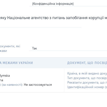
[Конфіденційна інформація]
ку Національне агентство з питань запобігання корупції 
окументи, які
Так
ржави
 ЗА МЕЖАМИ УКРАЇНИ
ДОКУМЕНТ, ЩО ПОСВІ
Країна, в якій видано док
Rymska
Тип документа, що посвід
na
Реквізити документа, що 
 (за наявності):
Не застосовується
Ідентифікаційний номер (з