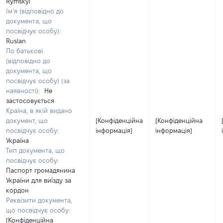
Rymskyi
Ім’я (відповідно до
документа, що
посвідчує особу):
Ruslan
По батькові
(відповідно до
документа, що
посвідчує особу) (за
наявності):
Не
застосовується
Країна, в якій видано
документ, що
[Конфіденційна
[Конфіденційна
посвідчує особу:
інформація]
інформація]
Україна
Тип документа, що
посвідчує особу:
Паспорт громадянина
України для виїзду за
кордон
Реквізити документа,
що посвідчує особу:
[Конфіденційна