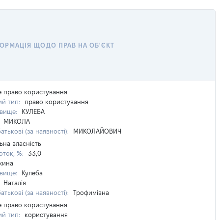
ОРМАЦІЯ ЩОДО ПРАВ НА ОБ'ЄКТ
е право користування
ий тип:
право користування
звище:
КУЛЕБА
:
МИКОЛА
атькові (за наявності):
МИКОЛАЙОВИЧ
ьна власність
оток, %:
33,0
жина
звище:
Кулеба
:
Наталія
атькові (за наявності):
Трофимівна
е право користування
ий тип:
користування