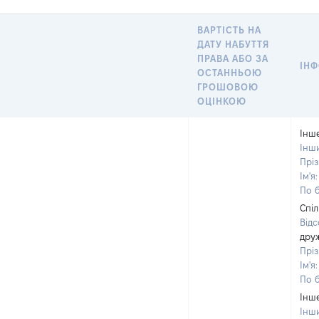
ВАРТІСТЬ НА
ДАТУ НАБУТТЯ
ПРАВА АБО ЗА
ІНФ
ОСТАННЬОЮ
ГРОШОВОЮ
ОЦІНКОЮ
Інш
Інш
Прі
Ім'я
По б
Спіл
Відс
дру
Прі
Ім'я
По б
Інш
Інш