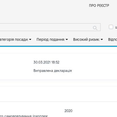
Й
ПРО РЕЄСТР
ш
атегорія посади:
Період подання:
Високий ризик:
Відп
30.03.2021 18:52
Виправлена декларація
2020
ого самоврядування (охоплює