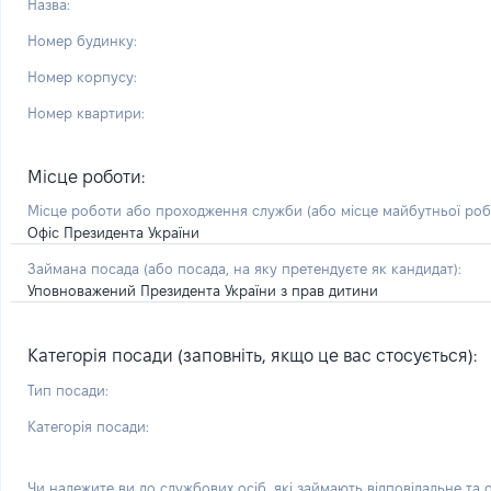
Назва:
Номер будинку:
Номер корпусу:
Номер квартири:
Місце роботи:
Місце роботи або проходження служби
(або місце майбутньої ро
Офіс Президента України
Займана посада
(або посада, на яку претендуєте як кандидат)
:
Уповноважений Президента України з прав дитини
Категорія посади (заповніть, якщо це вас стосується):
Тип посади:
Категорія посади:
Чи належите ви до службових осіб, які займають відповідальне та 