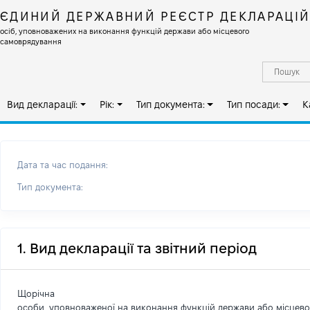
ЄДИНИЙ ДЕРЖАВНИЙ РЕЄСТР ДЕКЛАРАЦІ
осіб, уповноважених на виконання функцій держави або місцевого
самоврядування
Вид декларації:
Рік:
Тип документа:
Тип посади:
К
Дата та час подання:
Тип документа:
1. Вид декларації та звітний період
Щорічна
особи, уповноваженої на виконання функцій держави або місцев