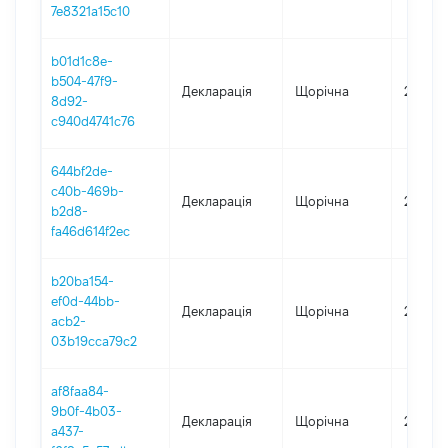
7e8321a15c10
b01d1c8e-
b504-47f9-
Декларація
Щорічна
2021
8d92-
c940d4741c76
644bf2de-
c40b-469b-
Декларація
Щорічна
2020
b2d8-
fa46d614f2ec
b20ba154-
ef0d-44bb-
Декларація
Щорічна
2019
acb2-
03b19cca79c2
af8faa84-
9b0f-4b03-
Декларація
Щорічна
2017
a437-