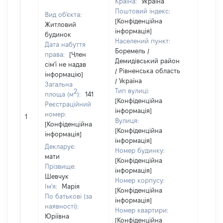
Країна:
Україна
Поштовий індекс:
Вид об'єкта:
[Конфіденційна
Житловий
інформація]
будинок
Населений пункт:
Дата набуття
Боремель /
права:
[Член
Демидівський район
сім'ї не надав
/ Рівненська область
інформацію]
/ Україна
Загальна
Тип вулиці:
2
площа (м
):
141
[Конфіденційна
Реєстраційний
інформація]
[Не
номер:
1
Вулиця:
відом
[Конфіденційна
[Конфіденційна
інформація]
інформація]
Декларує:
Номер будинку:
мати
[Конфіденційна
Прізвище:
інформація]
Шевчук
Номер корпусу:
Ім'я:
Марія
[Конфіденційна
По батькові (за
інформація]
наявності):
Номер квартири:
Юріївна
[Конфіденційна