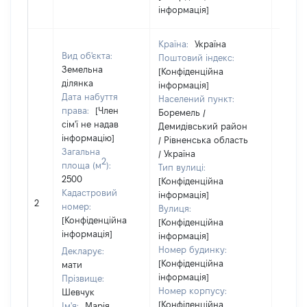
інформація]
Країна:
Україна
Вид об'єкта:
Поштовий індекс:
Земельна
[Конфіденційна
ділянка
інформація]
Дата набуття
Населений пункт:
права:
[Член
Боремель /
сім'ї не надав
Демидівський район
інформацію]
/ Рівненська область
Загальна
/ Україна
2
площа (м
):
Тип вулиці:
2500
[Конфіденційна
Кадастровий
інформація]
[Не
2
номер:
Вулиця:
відом
[Конфіденційна
[Конфіденційна
інформація]
інформація]
Номер будинку:
Декларує:
[Конфіденційна
мати
інформація]
Прізвище:
Номер корпусу:
Шевчук
[Конфіденційна
Ім'я:
Марія