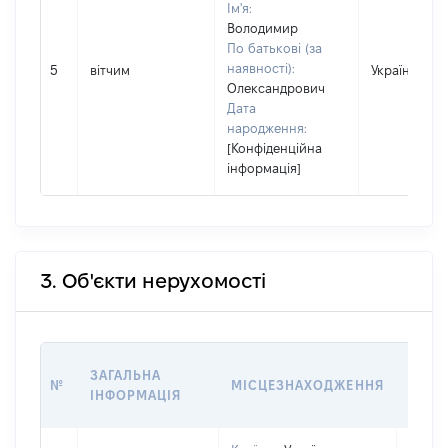
Ім'я:
Володимир
По батькові (за
наявності):
5
вітчим
Україна
Олександрович
Дата
народження:
[Конфіденційна
інформація]
3. Об'єкти нерухомості
ВАРТ
ЗАГАЛЬНА
№
МІСЦЕЗНАХОДЖЕННЯ
НА Д
ІНФОРМАЦІЯ
НАБУ