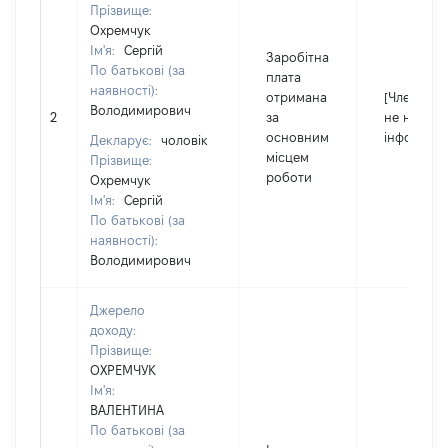
Прізвище:
Охремчук
Ім'я:
Сергій
Заробітна
По батькові (за
плата
наявності):
отримана
[Член сім'ї
Володимирович
2
за
не надав
основним
інформаці
Декларує:
чоловік
місцем
Прізвище:
роботи
Охремчук
Ім'я:
Сергій
По батькові (за
наявності):
Володимирович
Джерело
доходу:
Прізвище:
ОХРЕМЧУК
Ім'я:
ВАЛЕНТИНА
По батькові (за