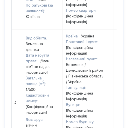
інформація]
По батькові (за
Номер квартири:
наявності):
[Конфіденційна
Юріївна
інформація]
Країна:
Україна
Вид об'єкта:
Поштовий індекс:
Земельна
[Конфіденційна
ділянка
інформація]
Дата набуття
Населений пункт:
права:
[Член
Боремель /
сім'ї не надав
Демидівський район
інформацію]
/ Рівненська область
Загальна
/ Україна
2
площа (м
):
Тип вулиці:
17500
[Конфіденційна
Кадастровий
інформація]
[Не
номер:
3
Вулиця:
відом
[Конфіденційна
[Конфіденційна
інформація]
інформація]
Декларує:
Номер будинку:
вітчим
[Конфіденційна