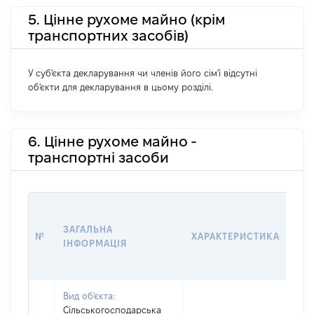
5. Цінне рухоме майно (крім
транспортних засобів)
У суб'єкта декларування чи членів його сім'ї відсутні
об'єкти для декларування в цьому розділі.
6. Цінне рухоме майно -
транспортні засоби
ВА
ДА
ЗАГАЛЬНА
№
ХАРАКТЕРИСТИКА
У 
ІНФОРМАЦІЯ
В
К
Вид об'єкта:
Сільськогосподарська