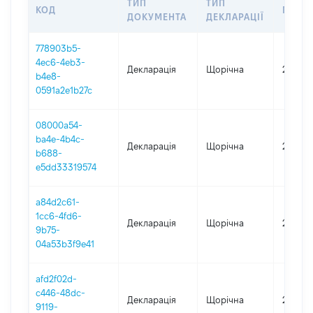
ТИП
ТИП
КОД
ПЕРІ
ДОКУМЕНТА
ДЕКЛАРАЦІЇ
778903b5-
4ec6-4eb3-
Декларація
Щорічна
2025
b4e8-
0591a2e1b27c
08000a54-
ba4e-4b4c-
Декларація
Щорічна
2024
b688-
e5dd33319574
a84d2c61-
1cc6-4fd6-
Декларація
Щорічна
2023
9b75-
04a53b3f9e41
afd2f02d-
c446-48dc-
Декларація
Щорічна
2022
9119-