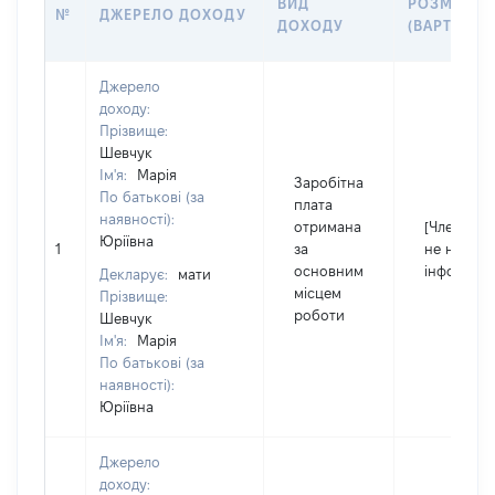
ВИД
РОЗМІР
№
ДЖЕРЕЛО ДОХОДУ
ДОХОДУ
(ВАРТІСТЬ)
Джерело
доходу:
Прізвище:
Шевчук
Ім'я:
Марія
Заробітна
По батькові (за
плата
наявності):
отримана
[Член сім'ї
Юріївна
1
за
не надав
основним
інформаці
Декларує:
мати
місцем
Прізвище:
роботи
Шевчук
Ім'я:
Марія
По батькові (за
наявності):
Юріївна
Джерело
доходу: