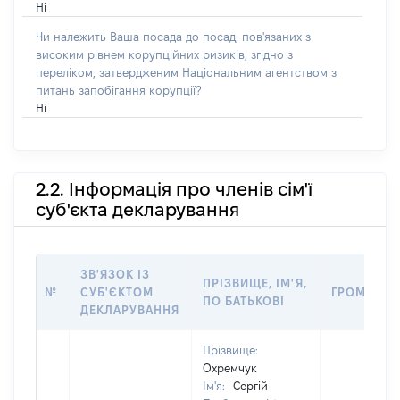
Ні
Чи належить Ваша посада до посад, пов'язаних з
високим рівнем корупційних ризиків, згідно з
переліком, затвердженим Національним агентством з
питань запобігання корупції?
Ні
2.2. Інформація про членів сім'ї
суб'єкта декларування
ЗВ'ЯЗОК ІЗ
ПРІЗВИЩЕ, ІМ'Я,
№
СУБ'ЄКТОМ
ГРОМАДЯН
ПО БАТЬКОВІ
ДЕКЛАРУВАННЯ
Прізвище:
Охремчук
Ім'я:
Сергій