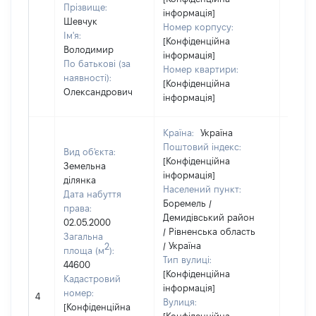
Прізвище:
інформація]
Шевчук
Номер корпусу:
Ім'я:
[Конфіденційна
Володимир
інформація]
По батькові (за
Номер квартири:
наявності):
[Конфіденційна
Олександрович
інформація]
Країна:
Україна
Поштовий індекс:
Вид об'єкта:
[Конфіденційна
Земельна
інформація]
ділянка
Населений пункт:
Дата набуття
Боремель /
права:
Демидівський район
02.05.2000
/ Рівненська область
Загальна
/ Україна
2
площа (м
):
Тип вулиці:
44600
[Конфіденційна
Кадастровий
інформація]
[Не
номер:
4
Вулиця:
відом
[Конфіденційна