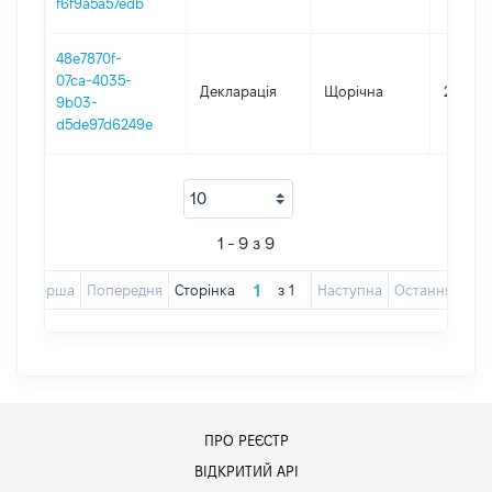
f6f9a5a57edb
48e7870f-
07ca-4035-
Декларація
Щорічна
2016
9b03-
d5de97d6249e
1 - 9 з 9
Перша
Попередня
Сторінка
з
1
Наступна
Остання
ПРО РЕЄСТР
ВІДКРИТИЙ АРІ