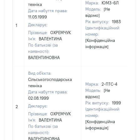
Марка:
ЮМЗ-6Л
техніка
Модель:
[Не
Дата набуття права:
відомо]
11.05.1999
Рік випуску:
1983
Декларує:
1
[Н
Ідентифікаційний
Прізвище:
ОХРЕМЧУК
номер:
Ім'я:
ВАЛЕНТИНА
[Конфіденційна
По батькові (за
інформація]
наявності):
ВАЛЕНТИНОВНА
Вид об'єкта:
Сільськогосподарська
Марка:
2-ПТС-4
техніка
Модель:
[Не
Дата набуття права:
відомо]
02.08.1999
Рік випуску:
1999
Декларує:
2
[Н
Ідентифікаційний
Прізвище:
ОХРЕМЧУК
номер:
Ім'я:
ВАЛЕНТИНА
[Конфіденційна
По батькові (за
інформація]
наявності):
ВАЛЕНТИНОВНА