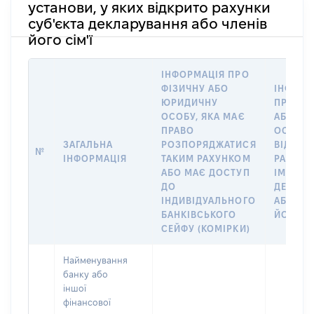
установи, у яких відкрито рахунки
суб'єкта декларування або членів
його сім'ї
ІНФОРМАЦІЯ ПРО
ФІЗИЧНУ АБО
ІНФОРМ
ЮРИДИЧНУ
ПРО ФІ
ОСОБУ, ЯКА МАЄ
АБО Ю
ПРАВО
ОСОБУ,
ЗАГАЛЬНА
РОЗПОРЯДЖАТИСЯ
ВІДКРИ
№
ІНФОРМАЦІЯ
ТАКИМ РАХУНКОМ
РАХУНО
АБО МАЄ ДОСТУП
ІМ’Я СУ
ДО
ДЕКЛАР
ІНДИВІДУАЛЬНОГО
АБО ЧЛ
БАНКІВСЬКОГО
ЙОГО СІ
СЕЙФУ (КОМІРКИ)
Найменування
банку або
іншої
фінансової