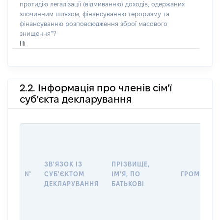
протидію легалізації (відмиванню) доходів, одержаних
злочинним шляхом, фінансуванню тероризму та
фінансуванню розповсюдження зброї масового
знищення”?
Ні
2.2. Інформація про членів сім'ї
суб'єкта декларування
ЗВ'ЯЗОК ІЗ
ПРІЗВИЩЕ,
№
СУБ'ЄКТОМ
ІМ'Я, ПО
ГРОМАДЯН
ДЕКЛАРУВАННЯ
БАТЬКОВІ