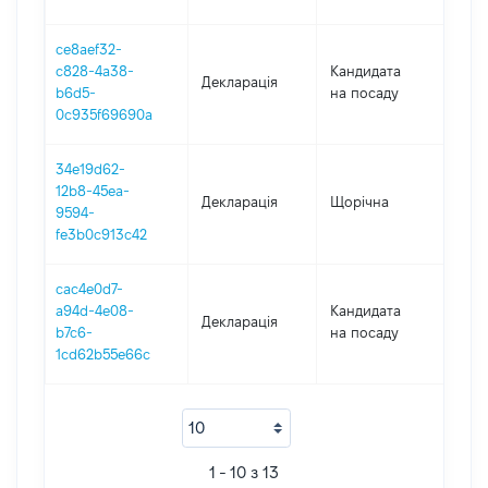
ce8aef32-
c828-4a38-
Кандидата
Декларація
201
b6d5-
на посаду
0c935f69690a
34e19d62-
12b8-45ea-
Декларація
Щорічна
201
9594-
fe3b0c913c42
cac4e0d7-
a94d-4e08-
Кандидата
Декларація
201
b7c6-
на посаду
1cd62b55e66c
1 - 10 з 13