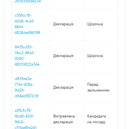
2b0b3bbae23e
c55fbc19-
4dd6-4ca5-
Декларація
Щорічна
202
86fd-
4828de496198
8475cd35-
0bc2-48a5-
Декларація
Щорічна
202
9290-
48210822a34e
d878ee2e-
01.0
713e-429a-
Перед
Декларація
-
9d24-
звільненням
30.1
d94ed5572c5f
a2fb3c76-
4bd8-42df-
Виправлена
Кандидата
201
94c6-
декларація
на посаду
cf11be8fd2d1