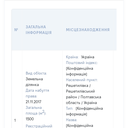
ВАРТ
ДАТУ
ЗАГАЛЬНА
ПРАВ
№
МІСЦЕЗНАХОДЖЕННЯ
ІНФОРМАЦІЯ
ОСТ
ГРО
ОЦІ
Країна:
Україна
Поштовий індекс:
[Конфіденційна
Вид об'єкта:
інформація]
Земельна
Населений пункт:
ділянка
Решетилівка /
Дата набуття
Решетилівський
права:
район / Полтавська
21.11.2017
область / Україна
Загальна
Тип:
[Конфіденційна
2
площа (м
):
інформація]
[Не
1500
Назва:
1
засто
[Конфіденційна
Реєстраційний