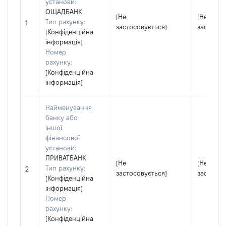
установи:
ОЩАДБАНК
[Не
[Не
Тип рахунку:
1
застосовується]
застосов
[Конфіденційна
інформація]
Номер
рахунку:
[Конфіденційна
інформація]
Найменування
банку або
іншої
фінансової
установи:
ПРИВАТБАНК
[Не
[Не
Тип рахунку:
2
застосовується]
застосов
[Конфіденційна
інформація]
Номер
рахунку:
[Конфіденційна