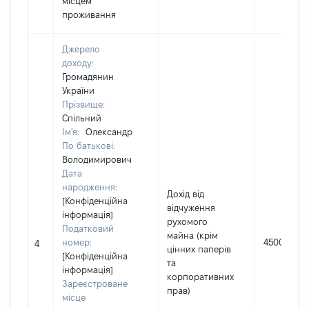
місцем
проживання
Джерело
доходу:
Громадянин
України
Прізвище:
Спільний
Ім'я:
Олександр
По батькові:
Володимирович
Дата
народження:
Дохід від
[Конфіденційна
відчуження
інформація]
рухомого
Податковий
майна (крім
номер:
45000
4
цінних паперів
[Конфіденційна
та
інформація]
корпоративних
Зареєстроване
прав)
місце