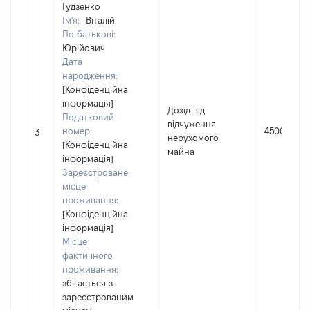
Гудзенко
Ім'я:
Віталій
По батькові:
Юрійович
Дата
народження:
[Конфіденційна
інформація]
Дохід від
Податковий
відчуження
номер:
45000
3
нерухомого
[Конфіденційна
майна
інформація]
Зареєстроване
місце
проживання:
[Конфіденційна
інформація]
Місце
фактичного
проживання:
збігається з
зареєстрованим