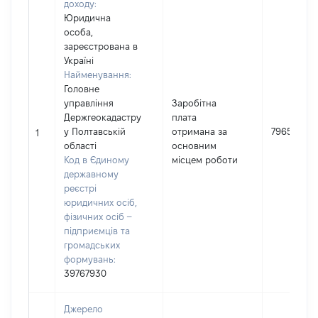
доходу:
Юридична
особа,
зареєстрована в
Україні
Найменування:
Головне
управління
Заробітна
Держгеокадастру
плата
у Полтавській
отримана за
79652
1
області
основним
Код в Єдиному
місцем роботи
державному
реєстрі
юридичних осіб,
фізичних осіб –
підприємців та
громадських
формувань:
39767930
Джерело