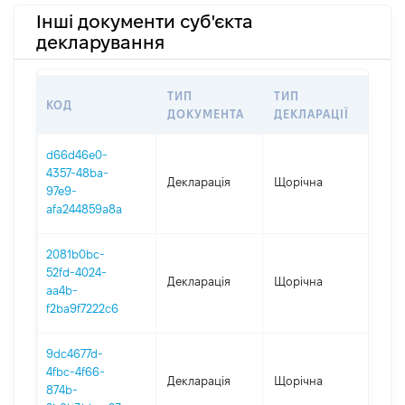
Інші документи суб'єкта
декларування
ТИП
ТИП
КОД
ПЕ
ДОКУМЕНТА
ДЕКЛАРАЦІЇ
d66d46e0-
4357-48ba-
Декларація
Щорічна
202
97e9-
afa244859a8a
2081b0bc-
52fd-4024-
Декларація
Щорічна
202
aa4b-
f2ba9f7222c6
9dc4677d-
4fbc-4f66-
Декларація
Щорічна
202
874b-