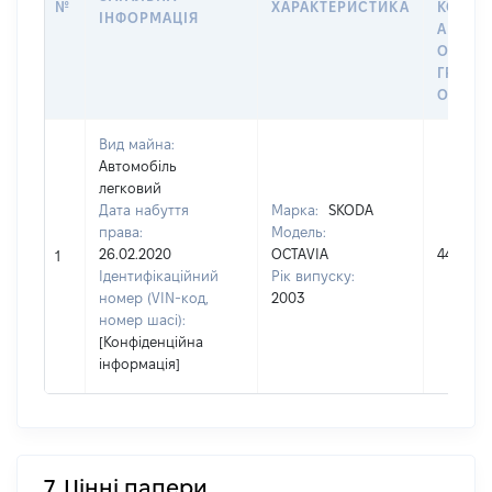
№
ХАРАКТЕРИСТИКА
КОРИС
ІНФОРМАЦІЯ
АБО З
ОСТА
ГРОШ
ОЦІНК
Вид майна:
Автомобіль
легковий
Дата набуття
Марка:
SKODA
права:
Модель:
26.02.2020
OCTAVIA
44710
1
Ідентифікаційний
Рік випуску:
номер (VIN-код,
2003
номер шасі):
[Конфіденційна
інформація]
7. Цінні папери