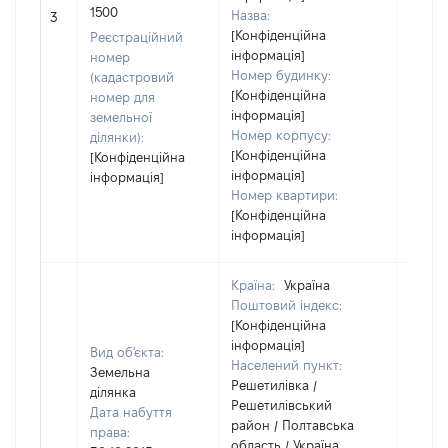
[Не
1500
Назва:
3
засто
[Конфіденційна
Реєстраційний
інформація]
номер
Номер будинку:
(кадастровий
[Конфіденційна
номер для
інформація]
земельної
Номер корпусу:
ділянки):
[Конфіденційна
[Конфіденційна
інформація]
інформація]
Номер квартири:
[Конфіденційна
інформація]
Країна:
Україна
Поштовий індекс:
[Конфіденційна
інформація]
Вид об'єкта:
Населений пункт:
Земельна
Решетилівка /
ділянка
Решетилівський
Дата набуття
район / Полтавська
права:
область / Україна