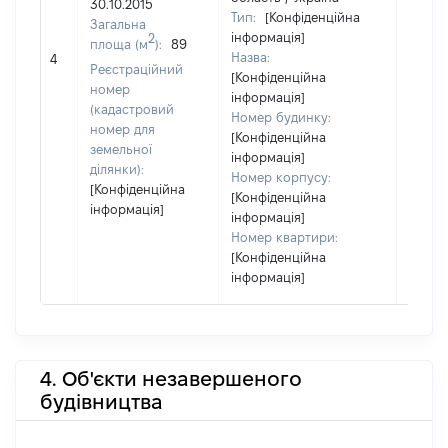
30.10.2015
Тип:
[Конфіденційна
Загальна
інформація]
2
площа (м
):
89
[Не
Назва:
4
засто
Реєстраційний
[Конфіденційна
номер
інформація]
(кадастровий
Номер будинку:
номер для
[Конфіденційна
земельної
інформація]
ділянки):
Номер корпусу:
[Конфіденційна
[Конфіденційна
інформація]
інформація]
Номер квартири:
[Конфіденційна
інформація]
4. Об'єкти незавершеного
будівництва