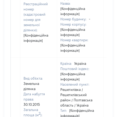
засто
Назва:
Реєстраційний
[Конфіденційна
номер
інформація]
(кадастровий
Номер будинку:
-
номер для
Номер корпусу:
земельної
[Конфіденційна
ділянки):
інформація]
[Конфіденційна
Номер квартири:
інформація]
[Конфіденційна
інформація]
Країна:
Україна
Поштовий індекс:
[Конфіденційна
Вид об'єкта:
інформація]
Земельна
Населений пункт:
ділянка
Решетилівка /
Дата набуття
Решетилівський
права:
район / Полтавська
30.10.2015
область / Україна
Загальна
Тип:
[Конфіденційна
2
площа (м
):
інформація]