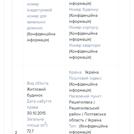
інформація]
номер
Номер будинку:
(кадастровий
[Конфіденційна
номер для
інформація]
земельної
Номер корпусу:
ділянки):
[Конфіденційна
[Конфіденційна
інформація]
інформація]
Номер квартири:
[Конфіденційна
інформація]
Країна:
Україна
Поштовий індекс:
Вид об'єкта:
[Конфіденційна
Житловий
інформація]
будинок
Населений пункт:
Дата набуття
Решетилівка /
права:
Решетилівський
30.10.2015
район / Полтавська
Загальна
область / Україна
2
площа (м
):
Тип:
[Конфіденційна
[Не
72.7
інформація]
2