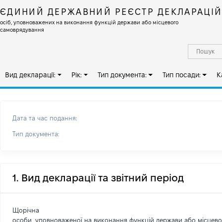
ЄДИНИЙ ДЕРЖАВНИЙ РЕЄСТР ДЕКЛАРАЦІ
осіб, уповноважених на виконання функцій держави або місцевого
самоврядування
Вид декларації:
Рік:
Тип документа:
Тип посади:
К
Дата та час подання:
Тип документа:
1. Вид декларації та звітний період
Щорічна
особи, уповноваженої на виконання функцій держави або місцев