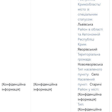
Крим/область/
місто зі
спеціальним
статусом:
Львівська
Район в області
та Автономній
Республіці
Крим:
Яворівський
Територіальна
громада:
Новояворівська
Тип населеного
пункту:
Село
Населений
[Конфіденційна
[Конфіденційна
пункт:
Старичі
інформація]
інформація]
Район у місті:
[Конфіденційна
інформація]
Тип:
[Конфіденційна