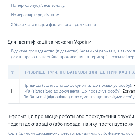
Номер корпусу/секції/блоку:
Номер квартири/кімнати:
Збігається з місцем фактичного проживання:
Для ідентифікації за межами України
Відсутнє громадянство (підданство) іноземної держави, а також д
дають право на постійне проживання на території іноземної де
№
ПРІЗВИЩЕ, ІМ’Я, ПО БАТЬКОВІ ДЛЯ ІДЕНТИФІКАЦІЇ
Прізвище (відповідно до документа, що посвідчує особу):
1
Ім’я (відповідно до документа, що посвідчує особу):
Zorya
По батькові (відповідно до документа, що посвідчує особу)
Інформація про місце роботи або проходження служби (
подати декларацію (або посада, на яку претендуєте як 
Код в Єдиному державному реєстрі юридичних осіб, фізичних осі