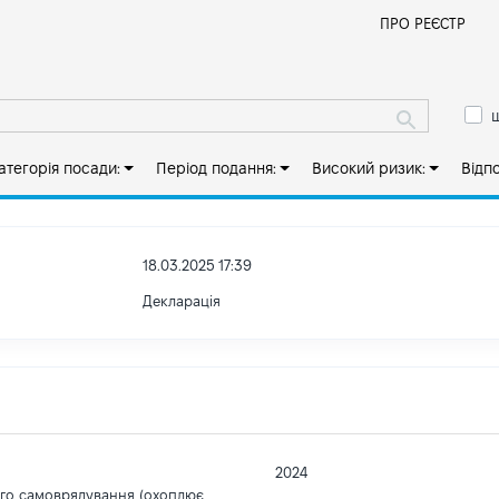
Й
ПРО РЕЄСТР
ш
атегорія посади:
Період подання:
Високий ризик:
Відп
18.03.2025 17:39
Декларація
2024
ого самоврядування (охоплює