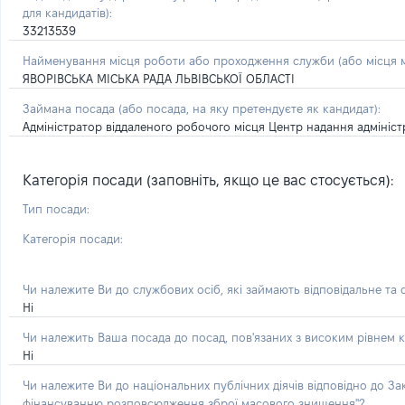
для кандидатів):
33213539
Найменування місця роботи або проходження служби (або місця м
ЯВОРІВСЬКА МІСЬКА РАДА ЛЬВІВСЬКОЇ ОБЛАСТІ
Займана посада
(або посада, на яку претендуєте як кандидат)
:
Адміністратор віддаленого робочого місця Центр надання адміністр
Категорія посади (заповніть, якщо це вас стосується):
Тип посади:
Категорія посади:
Чи належите Ви до службових осіб, які займають відповідальне та
Ні
Чи належить Ваша посада до посад, пов'язаних з високим рівнем к
Ні
Чи належите Ви до національних публічних діячів відповідно до З
фінансуванню розповсюдження зброї масового знищення"?