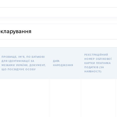
декларування
РЕЄСТРАЦІЙНИЙ
ПРІЗВИЩЕ, ІМʼЯ, ПО БАТЬКОВІ
НОМЕР ОБЛІКОВОЇ
ДЛЯ ІДЕНТИФІКАЦІЇ ЗА
ДАТА
КАРТКИ ПЛАТНИКА
МЕЖАМИ УКРАЇНИ, ДОКУМЕНТ,
НАРОДЖЕННЯ
ПОДАТКІВ (ЗА
ЩО ПОСВІДЧУЄ ОСОБУ
НАЯВНОСТІ)