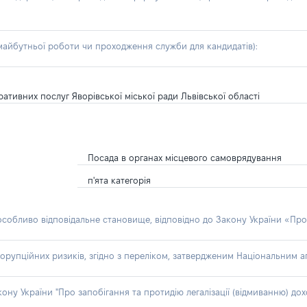
айбутньої роботи чи проходження служби для кандидатів):
ативних послуг Яворівської міської ради Львівської області
Посада в органах місцевого самоврядування
п'ята категорія
 особливо відповідальне становище, відповідно до Закону України «Про
орупційних ризиків, згідно з переліком, затвердженим Національним аг
акону України "Про запобігання та протидію легалізації (відмиванню) 