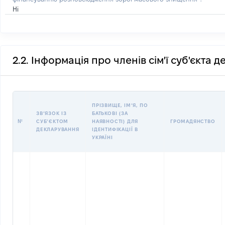
Ні
2.2. Інформація про членів сім'ї суб'єкта 
ПРІЗВИЩЕ, ІМʼЯ, ПО
ЗВʼЯЗОК ІЗ
БАТЬКОВІ (ЗА
№
СУБʼЄКТОМ
НАЯВНОСТІ) ДЛЯ
ГРОМАДЯНСТВО
ДЕКЛАРУВАННЯ
ІДЕНТИФІКАЦІЇ В
УКРАЇНІ