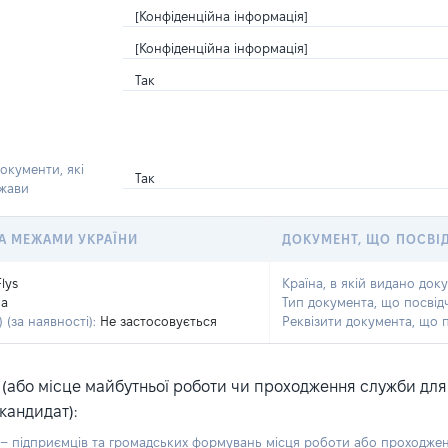
[Конфіденційна інформація]
[Конфіденційна інформація]
Так
окументи, які
Так
ржави
 ЗА МЕЖАМИ УКРАЇНИ
ДОКУМЕНТ, ЩО ПОСВІ
Flys
Країна, в якій видано док
na
Тип документа, що посвід
 (за наявності):
Не застосовується
Реквізити документа, що 
або місце майбутньої роботи чи проходження служби для ка
кандидат):
б – підприємців та громадських формувань місця роботи або проходже