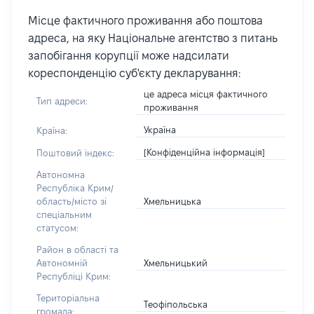
Місце фактичного проживання або поштова
адреса, на яку Національне агентство з питань
запобігання корупції може надсилати
кореспонденцію суб'єкту декларування:
це адреса місця фактичного
Тип адреси:
проживання
Україна
Країна:
[Конфіденційна інформація]
Поштовий індекс:
Автономна
Республіка Крим/
Хмельницька
область/місто зі
спеціальним
статусом:
Район в області та
Хмельницький
Автономній
Республіці Крим:
Територіальна
Теофіпольська
громада: