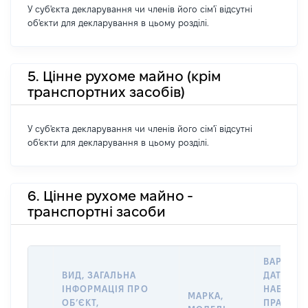
У суб'єкта декларування чи членів його сім'ї відсутні
об'єкти для декларування в цьому розділі.
5. Цінне рухоме майно (крім
транспортних засобів)
У суб'єкта декларування чи членів його сім'ї відсутні
об'єкти для декларування в цьому розділі.
6. Цінне рухоме майно -
транспортні засоби
ВАРТІСТ
ВИД, ЗАГАЛЬНА
ДАТУ
ІНФОРМАЦІЯ ПРО
НАБУТТЯ
МАРКА,
ОБʼЄКТ,
ПРАВА А