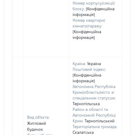
Номер корпусу/секції/
блоку:
[Конфіденційна
інформація]
Номер квартири/
кімнати/гаражу:
[Конфіденційна
інформація]
Країна:
Україна
Поштовий індекс:
[Конфіденційна
інформація]
Автономна Республіка
Крим/область/місто зі
спеціальним статусом:
Тернопільська
Район в області та
Автономній Республіці
Вид об'єкта:
Крим:
Тернопільський
Житловий
Територіальна громада:
будинок
Скалатська