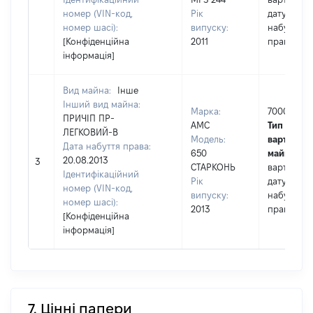
номер (VIN-код,
Рік
дату
номер шасі):
випуску:
набуття
[Конфіденційна
2011
права
інформація]
Вид майна:
Інше
Інший вид майна:
Марка:
7000
ПРИЧІП ПР-
АМС
Тип
ЛЕГКОВИЙ-В
Модель:
вартості
Дата набуття права:
650
майна:
це
20.08.2013
3
СТАРКОНЬ
вартість н
Ідентифікаційний
Рік
дату
номер (VIN-код,
випуску:
набуття
номер шасі):
2013
права
[Конфіденційна
інформація]
7. Цінні папери