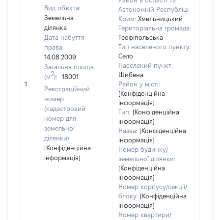
Район в області та
Вид об'єкта:
Автономній Республіці
Земельна
Крим:
Хмельницький
ділянка
Територіальна громада:
Дата набуття
Теофіпольська
Тип населеного пункту:
права:
Село
14.08.2009
Населений пункт:
Загальна площа
2
Шибена
(м
):
18001
[Не
1
Район у місті:
заст
Реєстраційний
[Конфіденційна
номер
інформація]
(кадастровий
Тип:
[Конфіденційна
номер для
інформація]
земельної
Назва:
[Конфіденційна
ділянки):
інформація]
[Конфіденційна
Номер будинку/
інформація]
земельної ділянки:
[Конфіденційна
інформація]
Номер корпусу/секції/
блоку:
[Конфіденційна
інформація]
Номер квартири/