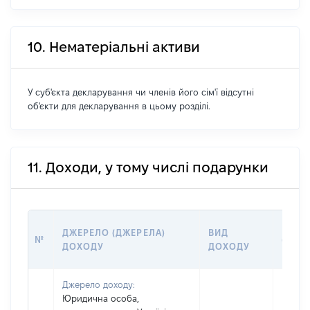
10. Нематеріальні активи
У суб'єкта декларування чи членів його сім'ї відсутні
об'єкти для декларування в цьому розділі.
11. Доходи, у тому числі подарунки
РОЗМ
ДЖЕРЕЛО (ДЖЕРЕЛА)
ВИД
№
(ВАРТ
ДОХОДУ
ДОХОДУ
ГРН
Джерело доходу:
Юридична особа,