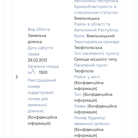
Автономна Республіка
Крим/область/місто зі
спеціальним статусом:
Хмельницька
Район в області та
Вид об'єкта:
Автономній Республіці
Земельна
Крим:
Хмельницький
ділянка
Територіальна громада:
Теофіпольська
Дата набуття
Тип населеного пункту:
права:
Селище міського типу
29.02.2012
5099
Населений пункт:
Загальна площа
Тип 
2
Теофіполь
(м
):
1500
обʼє
Район у місті:
3
Реєстраційний
варт
[Конфіденційна
номер
інформація]
набу
(кадастровий
Тип:
[Конфіденційна
номер для
інформація]
земельної
Назва:
[Конфіденційна
ділянки):
інформація]
[Конфіденційна
Номер будинку/
інформація]
земельної ділянки:
[Конфіденційна
інформація]