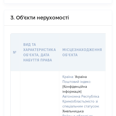
3. Об'єкти нерухомості
ВАР
ВИД ТА
ДАТ
ХАРАКТЕРИСТИКА
МІСЦЕЗНАХОДЖЕННЯ
ПРА
№
ОБʼЄКТА, ДАТА
ОБʼЄКТА
ОС
НАБУТТЯ ПРАВА
ГР
ОЦІ
Країна:
Україна
Поштовий індекс:
[Конфіденційна
інформація]
Автономна Республіка
Крим/область/місто зі
спеціальним статусом:
Хмельницька