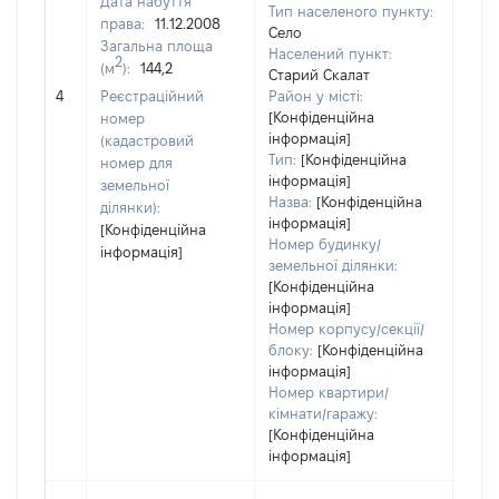
Дата набуття
Тип населеного пункту:
права:
11.12.2008
Село
Загальна площа
266
Населений пункт:
2
(м
):
144,2
Тип 
Старий Скалат
обʼє
4
Реєстраційний
Район у місті:
варт
[Конфіденційна
номер
інформація]
набу
(кадастровий
Тип:
[Конфіденційна
номер для
інформація]
земельної
Назва:
[Конфіденційна
ділянки):
інформація]
[Конфіденційна
Номер будинку/
інформація]
земельної ділянки:
[Конфіденційна
інформація]
Номер корпусу/секції/
блоку:
[Конфіденційна
інформація]
Номер квартири/
кімнати/гаражу:
[Конфіденційна
інформація]