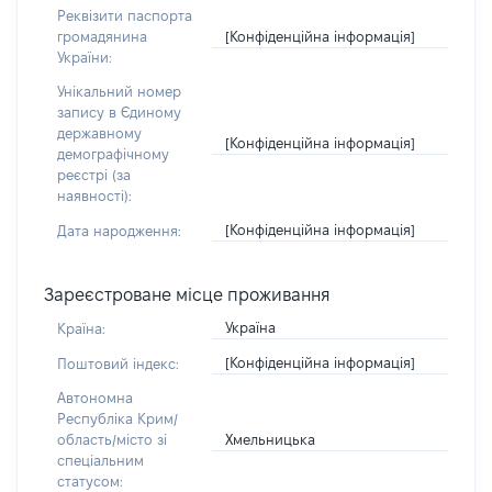
Реквізити паспорта
[Конфіденційна інформація]
громадянина
України:
Унікальний номер
запису в Єдиному
державному
[Конфіденційна інформація]
демографічному
реєстрі (за
наявності):
[Конфіденційна інформація]
Дата народження:
Зареєстроване місце проживання
Україна
Країна:
[Конфіденційна інформація]
Поштовий індекс:
Автономна
Республіка Крим/
Хмельницька
область/місто зі
спеціальним
статусом: