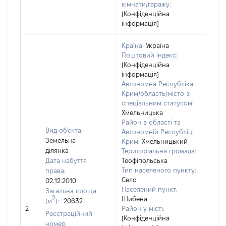
кімнати/гаражу:
[Конфіденційна
інформація]
Країна:
Україна
Поштовий індекс:
[Конфіденційна
інформація]
Автономна Республіка
Крим/область/місто зі
спеціальним статусом:
Хмельницька
Район в області та
Вид об'єкта:
Автономній Республіці
Земельна
Крим:
Хмельницький
ділянка
Територіальна громада:
Дата набуття
Теофіпольська
Тип населеного пункту:
права:
Село
02.12.2010
Населений пункт:
Загальна площа
2
Шибена
(м
):
20632
[Не
2
Район у місті:
заст
Реєстраційний
[Конфіденційна
номер