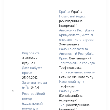
Країна:
Україна
Поштовий індекс:
[Конфіденційна
інформація]
Автономна Республіка
Крим/область/місто зі
спеціальним статусом:
Хмельницька
Район в області та
Вид об'єкта:
Автономній Республіці
Житловий
Крим:
Хмельницький
будинок
Територіальна громада:
Теофіпольська
Дата набуття
Тип населеного пункту:
права:
Селище міського типу
23.04.2012
1181
Населений пункт:
Загальна площа
Тип 
2
Теофіполь
(м
):
344,4
обʼє
Район у місті:
5
Реєстраційний
варт
[Конфіденційна
номер
інформація]
набу
(кадастровий
Тип:
[Конфіденційна
номер для
інформація]