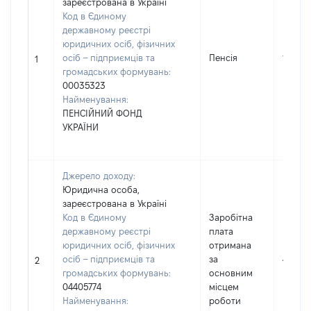
зареєстрована в Україні
Код в Єдиному
державному реєстрі
юридичних осіб, фізичних
осіб – підприємців та
Пенсія
17440
1
громадських формувань:
00035323
Найменування:
ПЕНСІЙНИЙ ФОНД
УКРАЇНИ
Джерело доходу:
Юридична особа,
зареєстрована в Україні
Код в Єдиному
Заробітна
державному реєстрі
плата
юридичних осіб, фізичних
отримана
осіб – підприємців та
за
45375
2
громадських формувань:
основним
04405774
місцем
Найменування:
роботи