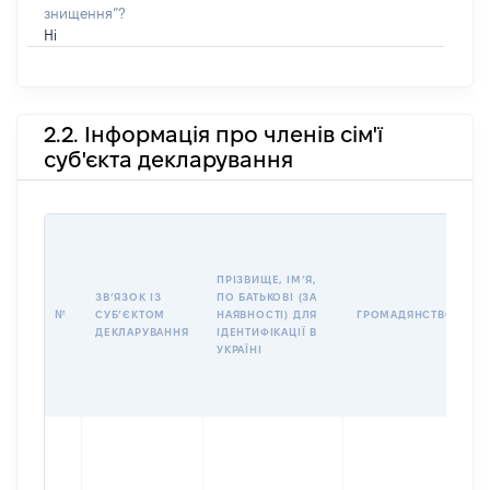
знищення”?
Ні
2.2. Інформація про членів сім'ї
суб'єкта декларування
П
І
Б
ПРІЗВИЩЕ, ІМʼЯ,
І
ЗВʼЯЗОК ІЗ
ПО БАТЬКОВІ (ЗА
№
СУБʼЄКТОМ
НАЯВНОСТІ) ДЛЯ
ГРОМАДЯНСТВО
У
ДЕКЛАРУВАННЯ
ІДЕНТИФІКАЦІЇ В
Д
УКРАЇНІ