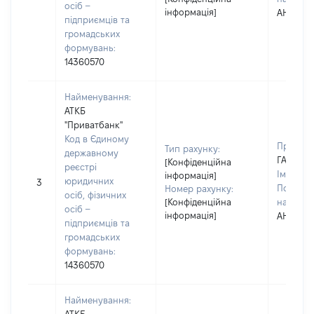
осіб –
інформація]
АНДРІЇВ
підприємців та
громадських
формувань:
14360570
Найменування:
АТКБ
"Приватбанк"
Код в Єдиному
Прізвищ
Тип рахунку:
державному
ГАВРИЛ
[Конфіденційна
реєстрі
Ім'я:
ВА
інформація]
юридичних
3
По батьк
Номер рахунку:
осіб, фізичних
[Конфіденційна
наявност
осіб –
інформація]
АНДРІЇВ
підприємців та
громадських
формувань:
14360570
Найменування: