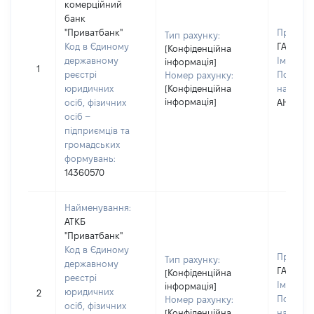
комерційний
банк
"Приватбанк"
Прізвищ
Тип рахунку:
Код в Єдиному
ГАВРИЛ
[Конфіденційна
державному
Ім'я:
ВА
інформація]
1
реєстрі
По батьк
Номер рахунку:
юридичних
[Конфіденційна
наявност
інформація]
осіб, фізичних
АНДРІЇВ
осіб –
підприємців та
громадських
формувань:
14360570
Найменування:
АТКБ
"Приватбанк"
Код в Єдиному
Прізвищ
Тип рахунку:
державному
ГАВРИЛ
[Конфіденційна
реєстрі
Ім'я:
ВА
інформація]
юридичних
2
По батьк
Номер рахунку:
осіб, фізичних
[Конфіденційна
наявност