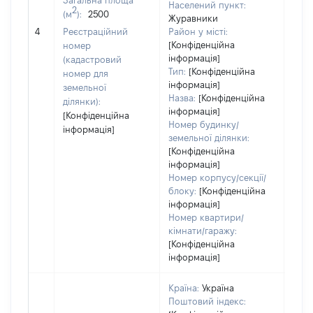
Загальна площа
Населений пункт:
2
(м
):
2500
Журавники
[Не 
4
Реєстраційний
Район у місті:
[Конфіденційна
номер
інформація]
(кадастровий
Тип:
[Конфіденційна
номер для
інформація]
земельної
Назва:
[Конфіденційна
ділянки):
інформація]
[Конфіденційна
Номер будинку/
інформація]
земельної ділянки:
[Конфіденційна
інформація]
Номер корпусу/секції/
блоку:
[Конфіденційна
інформація]
Номер квартири/
кімнати/гаражу:
[Конфіденційна
інформація]
Країна:
Україна
Поштовий індекс: