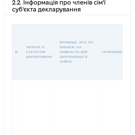
2.2. Інформація про членів сім'ї
суб'єкта декларування
ПРІЗВИЩЕ, ІМʼЯ, ПО
ЗВʼЯЗОК ІЗ
БАТЬКОВІ (ЗА
№
СУБʼЄКТОМ
НАЯВНОСТІ) ДЛЯ
ГРОМАДЯНСТВО
ДЕКЛАРУВАННЯ
ІДЕНТИФІКАЦІЇ В
УКРАЇНІ