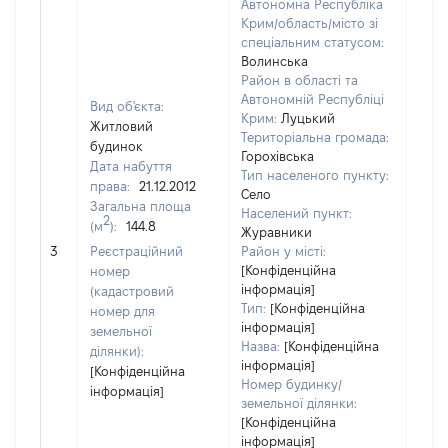
Автономна Республіка
Крим/область/місто зі
спеціальним статусом:
Волинська
Район в області та
Автономній Республіці
Вид об'єкта:
Крим:
Луцький
Житловий
Територіальна громада:
будинок
Горохівська
Дата набуття
Тип населеного пункту:
права:
21.12.2012
Село
Загальна площа
655
Населений пункт:
2
(м
):
144.8
Тип 
Журавники
обʼє
3
Реєстраційний
Район у місті:
варт
[Конфіденційна
номер
інформація]
набу
(кадастровий
Тип:
[Конфіденційна
номер для
інформація]
земельної
Назва:
[Конфіденційна
ділянки):
інформація]
[Конфіденційна
Номер будинку/
інформація]
земельної ділянки:
[Конфіденційна
інформація]