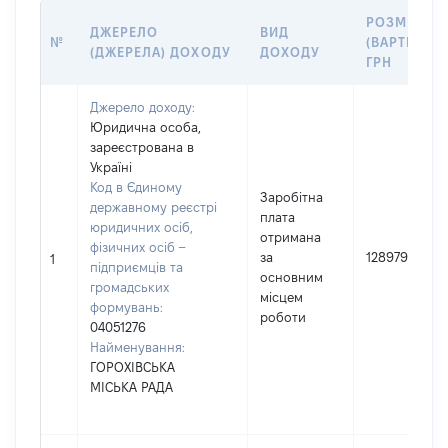
РОЗМІР
ДЖЕРЕЛО
ВИД
№
(ВАРТІСТЬ),
(ДЖЕРЕЛА) ДОХОДУ
ДОХОДУ
ГРН
Джерело доходу:
Юридична особа,
зареєстрована в
Україні
Код в Єдиному
Заробітна
державному реєстрі
плата
юридичних осіб,
отримана
фізичних осіб –
за
128979
1
підприємців та
основним
громадських
місцем
формувань:
роботи
04051276
Найменування:
ГОРОХІВСЬКА
МІСЬКА РАДА