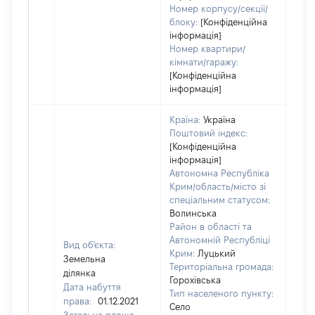
Номер корпусу/секції/
блоку:
[Конфіденційна
інформація]
Номер квартири/
кімнати/гаражу:
[Конфіденційна
інформація]
Країна:
Україна
Поштовий індекс:
[Конфіденційна
інформація]
Автономна Республіка
Крим/область/місто зі
спеціальним статусом:
Волинська
Район в області та
Автономній Республіці
Вид об'єкта:
Крим:
Луцький
Земельна
Територіальна громада:
ділянка
Горохівська
Дата набуття
Тип населеного пункту:
права:
01.12.2021
Село