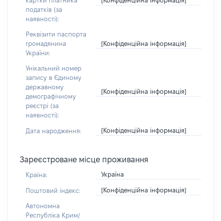
картки платника
податків (за
наявності):
Реквізити паспорта
[Конфіденційна інформація]
громадянина
України:
Унікальний номер
запису в Єдиному
державному
[Конфіденційна інформація]
демографічному
реєстрі (за
наявності):
[Конфіденційна інформація]
Дата народження:
Зареєстроване місце проживання
Україна
Країна:
[Конфіденційна інформація]
Поштовий індекс:
Автономна
Республіка Крим/