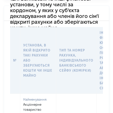
установи, у тому числі за
кордоном, у яких у суб'єкта
декларування або членів його сім'ї
відкриті рахунки або зберігаються
кошти, інше майно
ІНФОР
ФІЗИЧН
ЮРИДИ
УСТАНОВА, В
ОСОБУ,
ЯКІЙ ВІДКРИТО
ТИП ТА НОМЕР
ПРАВО
ТАКІ РАХУНКИ
РАХУНКА,
РОЗПО
№
АБО
ІНДИВІДУАЛЬНОГО
ТАКИМ
ЗБЕРІГАЮТЬСЯ
БАНКІВСЬКОГО
АБО М
КОШТИ ЧИ ІНШЕ
СЕЙФУ (КОМІРКИ)
ДО
МАЙНО
ІНДИВ
БАНКІ
СЕЙФУ 
Найменування:
Акціонерне
товариство