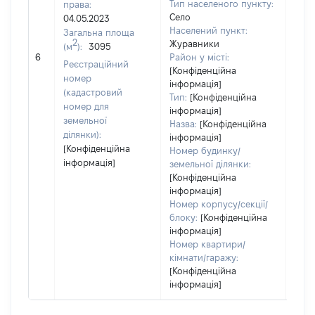
Тип населеного пункту:
права:
Село
04.05.2023
Населений пункт:
Загальна площа
2
Журавники
(м
):
3095
[Не
6
Район у місті:
заст
Реєстраційний
[Конфіденційна
номер
інформація]
(кадастровий
Тип:
[Конфіденційна
номер для
інформація]
земельної
Назва:
[Конфіденційна
ділянки):
інформація]
[Конфіденційна
Номер будинку/
інформація]
земельної ділянки:
[Конфіденційна
інформація]
Номер корпусу/секції/
блоку:
[Конфіденційна
інформація]
Номер квартири/
кімнати/гаражу:
[Конфіденційна
інформація]