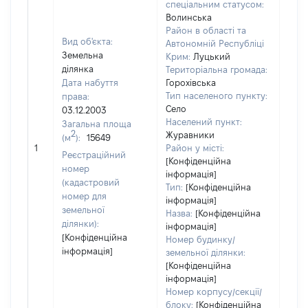
спеціальним статусом:
Волинська
Район в області та
Вид об'єкта:
Автономній Республіці
Земельна
Крим:
Луцький
ділянка
Територіальна громада:
Дата набуття
Горохівська
Тип населеного пункту:
права:
Село
03.12.2003
Населений пункт:
Загальна площа
2
Журавники
(м
):
15649
[Не 
1
Район у місті:
Реєстраційний
[Конфіденційна
номер
інформація]
(кадастровий
Тип:
[Конфіденційна
номер для
інформація]
земельної
Назва:
[Конфіденційна
ділянки):
інформація]
[Конфіденційна
Номер будинку/
інформація]
земельної ділянки:
[Конфіденційна
інформація]
Номер корпусу/секції/
блоку:
[Конфіденційна