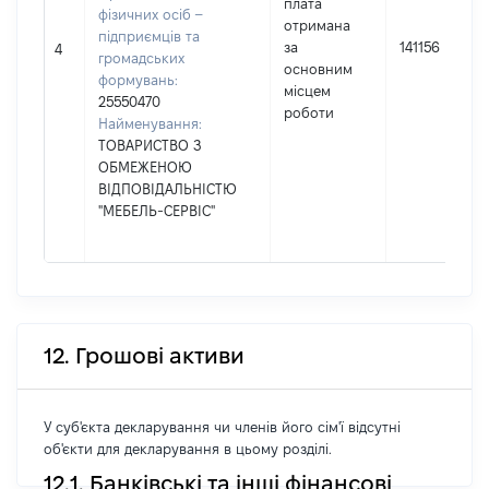
плата
фізичних осіб –
отримана
підприємців та
за
141156
4
громадських
основним
формувань:
місцем
25550470
роботи
Найменування:
ТОВАРИСТВО З
ОБМЕЖЕНОЮ
ВІДПОВІДАЛЬНІСТЮ
"МЕБЕЛЬ-СЕРВІС"
12. Грошові активи
У суб'єкта декларування чи членів його сім'ї відсутні
об'єкти для декларування в цьому розділі.
12.1. Банківські та інші фінансові