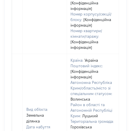
[Конфіденційна
інформація]
Номер корпусу/секції/
блоку:
[Конфіденційна
інформація]
Номер квартири/
кімнати/гаражу:
[Конфіденційна
інформація]
Країна:
Україна
Поштовий індекс:
[Конфіденційна
інформація]
Автономна Республіка
Крим/область/місто зі
спеціальним статусом:
Волинська
Район в області та
Вид об'єкта:
Автономній Республіці
Земельна
Крим:
Луцький
ділянка
Територіальна громада:
Дата набуття
Горохівська