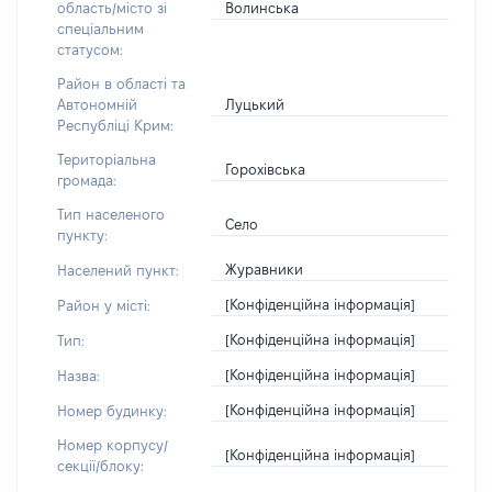
Волинська
область/місто зі
спеціальним
статусом:
Район в області та
Луцький
Автономній
Республіці Крим:
Територіальна
Горохівська
громада:
Тип населеного
Село
пункту:
Журавники
Населений пункт:
[Конфіденційна інформація]
Район у місті:
[Конфіденційна інформація]
Тип:
[Конфіденційна інформація]
Назва:
[Конфіденційна інформація]
Номер будинку:
Номер корпусу/
[Конфіденційна інформація]
секції/блоку: