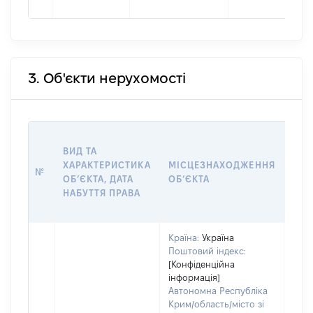
3. Об'єкти нерухомості
ВАР
ВИД ТА
ДАТ
ХАРАКТЕРИСТИКА
МІСЦЕЗНАХОДЖЕННЯ
ПРА
№
ОБʼЄКТА, ДАТА
ОБʼЄКТА
ОС
НАБУТТЯ ПРАВА
ГР
ОЦІ
Країна:
Україна
Поштовий індекс:
[Конфіденційна
інформація]
Автономна Республіка
Крим/область/місто зі