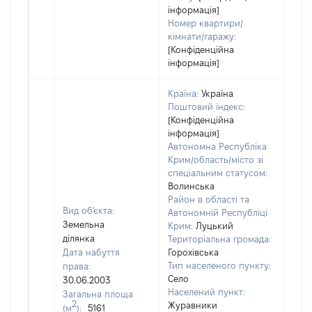
інформація]
Номер квартири/
кімнати/гаражу:
[Конфіденційна
інформація]
Країна:
Україна
Поштовий індекс:
[Конфіденційна
інформація]
Автономна Республіка
Крим/область/місто зі
спеціальним статусом:
Волинська
Район в області та
Вид об'єкта:
Автономній Республіці
Земельна
Крим:
Луцький
ділянка
Територіальна громада:
Дата набуття
Горохівська
Тип населеного пункту:
права:
Село
30.06.2003
Населений пункт:
Загальна площа
2
Журавники
(м
):
5161