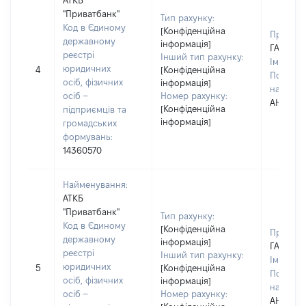
АТКБ
"Приватбанк"
Тип рахунку:
Код в Єдиному
[Конфіденційна
Прізвищ
державному
інформація]
ГАВРИЛ
реєстрі
Інший тип рахунку:
Ім'я:
ВА
юридичних
4
[Конфіденційна
По батьк
осіб, фізичних
інформація]
наявност
осіб –
Номер рахунку:
АНДРІЇВ
[Конфіденційна
підприємців та
інформація]
громадських
формувань:
14360570
Найменування:
АТКБ
"Приватбанк"
Тип рахунку:
Код в Єдиному
[Конфіденційна
Прізвищ
державному
інформація]
ГАВРИЛ
реєстрі
Інший тип рахунку:
Ім'я:
ВА
юридичних
5
[Конфіденційна
По батьк
осіб, фізичних
інформація]
наявност
осіб –
Номер рахунку:
АНДРІЇВ