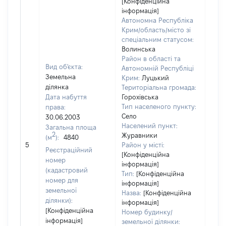
[Конфіденційна
інформація]
Автономна Республіка
Крим/область/місто зі
спеціальним статусом:
Волинська
Район в області та
Вид об'єкта:
Автономній Республіці
Земельна
Крим:
Луцький
ділянка
Територіальна громада:
Дата набуття
Горохівська
Тип населеного пункту:
права:
Село
30.06.2003
Населений пункт:
Загальна площа
2
Журавники
(м
):
4840
[Не 
5
Район у місті:
Реєстраційний
[Конфіденційна
номер
інформація]
(кадастровий
Тип:
[Конфіденційна
номер для
інформація]
земельної
Назва:
[Конфіденційна
ділянки):
інформація]
[Конфіденційна
Номер будинку/
інформація]
земельної ділянки: