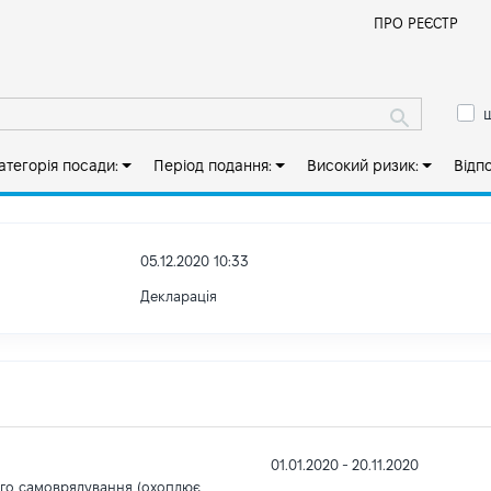
Й
ПРО РЕЄСТР
ш
атегорія посади:
Період подання:
Високий ризик:
Відп
05.12.2020 10:33
Декларація
01.01.2020 - 20.11.2020
ого самоврядування (охоплює