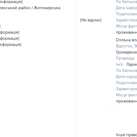
 інформація]
По батьков
тенський район / Житомирська
Дата наро
Податкови
[Не відомо]
Зареєстро
]
Місце фак
нформація]
проживан
нформація]
Спільна вл
інформація]
Відсоток, 
Громадяни
Прізвище:
Ім'я:
Лари
По батьков
Дата наро
Податкови
Зареєстро
Місце фак
проживан
Інше прав