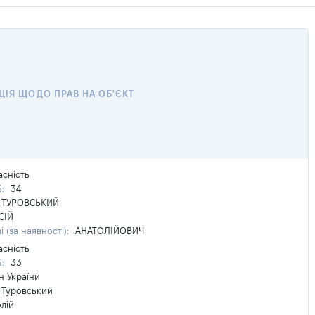
ЦІЯ ЩОДО ПРАВ НА ОБ'ЄКТ
асність
%:
34
ТУРОВСЬКИЙ
СІЙ
і (за наявності):
АНАТОЛІЙОВИЧ
асність
%:
33
н України
Туровський
лій