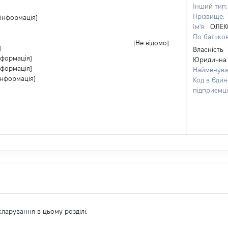
Інший тип
Прізвище:
 інформація]
Ім'я:
ОЛЕК
По батьков
[Не відомо]
]
Власність
нформація]
Юридична о
нформація]
Найменува
інформація]
Код в Єдин
підприємц
екларування в цьому розділі.