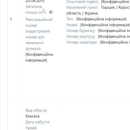
23.09.2013
Поштовий індекс:
[Конфіденційна
Загальна
Населений пункт:
Горщик / Корос
2
площа (м
):
41
область / Україна
Тип:
[Конфіденційна інформація]
1
Реєстраційний
Назва:
[Конфіденційна інформація
номер
Номер будинку:
[Конфіденційна і
(кадастровий
Номер корпусу:
[Конфіденційна і
номер для
Номер квартири:
[Конфіденційна 
земельної
ділянки):
[Конфіденційна
інформація]
Вид об'єкта:
Кімната
Дата набуття
права: