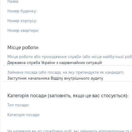
Назва:
Номер будинку:
Номер корпусу:
Номер квартири:
Місце роботи:
Місце роботи або проходження служби
(або місце майбутньої ро
Державна служба України з надзвичайних ситуацій
Займана посада
(або посада, на яку претендуєте як кандидат)
:
Заступник начальника Відділу внутрішнього аудиту
Категорія посади (заповніть, якщо це вас стосується):
Тип посади:
Категорія посади:
Чи належите ви до службових осіб, які займають відповідальне та 