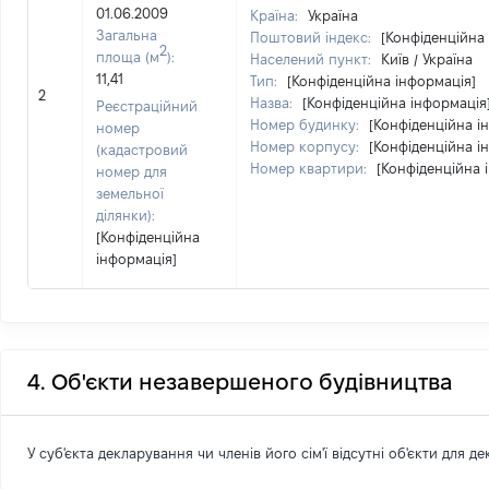
01.06.2009
Країна:
Україна
Загальна
Поштовий індекс:
[Конфіденційна
2
площа (м
):
Населений пункт:
Київ / Україна
11,41
Тип:
[Конфіденційна інформація]
2
Назва:
[Конфіденційна інформація
Реєстраційний
Номер будинку:
[Конфіденційна і
номер
Номер корпусу:
[Конфіденційна і
(кадастровий
Номер квартири:
[Конфіденційна 
номер для
земельної
ділянки):
[Конфіденційна
інформація]
4. Об'єкти незавершеного будівництва
У суб'єкта декларування чи членів його сім'ї відсутні об'єкти для д