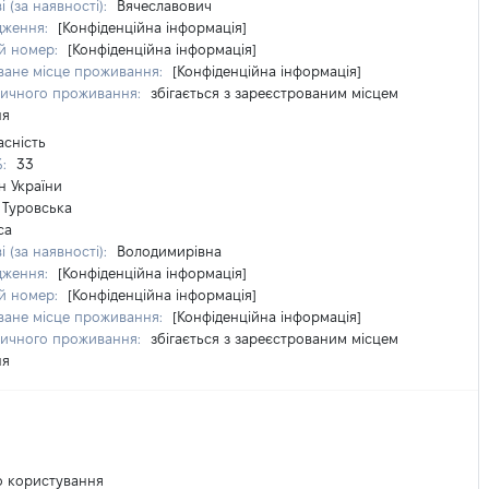
і (за наявності):
Вячеславович
дження:
[Конфіденційна інформація]
й номер:
[Конфіденційна інформація]
ване місце проживання:
[Конфіденційна інформація]
тичного проживання:
збігається з зареєстрованим місцем
ня
асність
%:
33
н України
Туровська
са
і (за наявності):
Володимирівна
дження:
[Конфіденційна інформація]
й номер:
[Конфіденційна інформація]
ване місце проживання:
[Конфіденційна інформація]
тичного проживання:
збігається з зареєстрованим місцем
ня
о користування