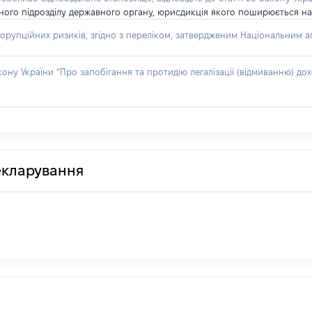
рного підрозділу державного органу, юрисдикція якого поширюється на
орупційних ризиків, згідно з переліком, затвердженим Національним аг
акону України “Про запобігання та протидію легалізації (відмиванню) 
декларування