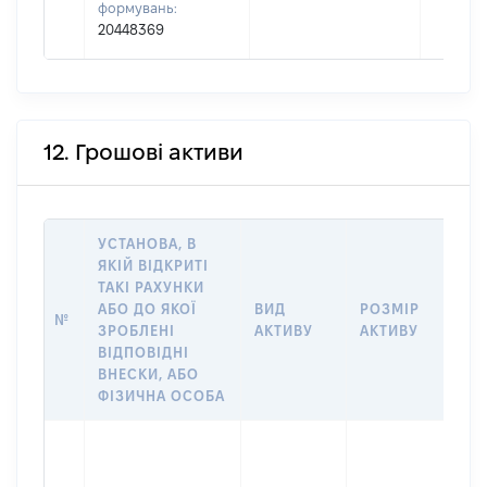
формувань:
20448369
12. Грошові активи
УСТАНОВА, В
ЯКІЙ ВІДКРИТІ
ТАКІ РАХУНКИ
ІН
АБО ДО ЯКОЇ
ВИД
РОЗМІР
Щ
№
ЗРОБЛЕНІ
АКТИВУ
АКТИВУ
ПР
ВІДПОВІДНІ
ОБ
ВНЕСКИ, АБО
ФІЗИЧНА ОСОБА
Вла
Прі