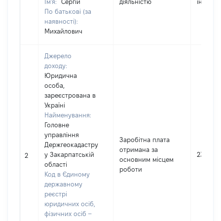
Ім'я:
Сергій
діяльністю
інформа
По батькові (за
наявності):
Михайлович
Джерело
доходу:
Юридична
особа,
зареєстрована в
Україні
Найменування:
Головне
управління
Заробітна плата
Держгеокадастру
отримана за
у Закарпатській
230669
2
основним місцем
області
роботи
Код в Єдиному
державному
реєстрі
юридичних осіб,
фізичних осіб –