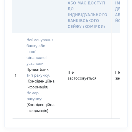
АБО МАЄ ДОСТУП
ІМ’Я СУ
ДО
ДЕКЛАР
ІНДИВІДУАЛЬНОГО
АБО ЧЛ
БАНКІВСЬКОГО
ЙОГО СІ
СЕЙФУ (КОМІРКИ)
Найменування
банку або
іншої
фінансової
установи:
ПриватБанк
[Не
[Не
Тип рахунку:
1
застосовується]
застосов
[Конфіденційна
інформація]
Номер
рахунку:
[Конфіденційна
інформація]