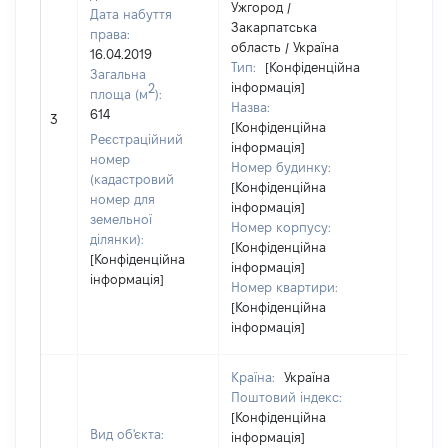
Ужгород /
Дата набуття
Закарпатська
права:
область / Україна
16.04.2019
Тип:
[Конфіденційна
Загальна
інформація]
2
площа (м
):
Назва:
[Не
614
3
[Конфіденційна
засто
Реєстраційний
інформація]
номер
Номер будинку:
(кадастровий
[Конфіденційна
номер для
інформація]
земельної
Номер корпусу:
ділянки):
[Конфіденційна
[Конфіденційна
інформація]
інформація]
Номер квартири:
[Конфіденційна
інформація]
Країна:
Україна
Поштовий індекс:
[Конфіденційна
Вид об'єкта:
інформація]