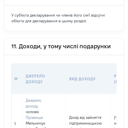
У суб'єкта декларування чи членів його сім'ї відсутні
об'єкти для декларування в цьому розділі.
11. Доходи, у тому числі подарунки
ДЖЕРЕЛО
РОЗМІ
№
ВИД ДОХОДУ
ДОХОДУ
(ВАРТІ
Джерело
доходу:
чоловік
Прізвище:
Дохід від зайняття
[Член сі
Мельничук
підприємницькою
не нада
1