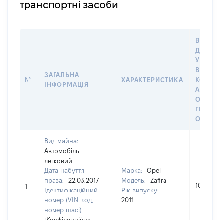
транспортні засоби
ВАРТІС
ДАТУ 
У ВЛАС
ВОЛОД
ЗАГАЛЬНА
№
ХАРАКТЕРИСТИКА
КОРИС
ІНФОРМАЦІЯ
АБО З
ОСТА
ГРОШ
ОЦІНК
Вид майна:
Автомобіль
легковий
Дата набуття
Марка:
Opel
права:
22.03.2017
Модель:
Zafira
108976
1
Ідентифікаційний
Рік випуску:
номер (VIN-код,
2011
номер шасі):
[Конфіденційна