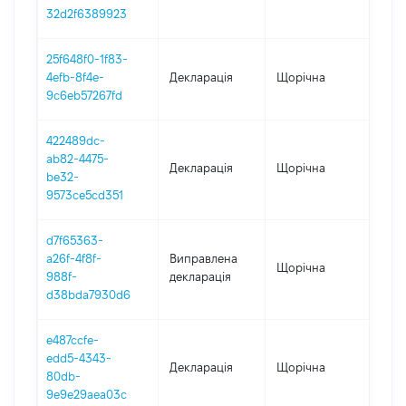
01.
32d2f6389923
25f648f0-1f83-
4efb-8f4e-
Декларація
Щорічна
202
9c6eb57267fd
422489dc-
ab82-4475-
Декларація
Щорічна
202
be32-
9573ce5cd351
d7f65363-
a26f-4f8f-
Виправлена
Щорічна
202
988f-
декларація
d38bda7930d6
e487ccfe-
edd5-4343-
Декларація
Щорічна
202
80db-
9e9e29aea03c