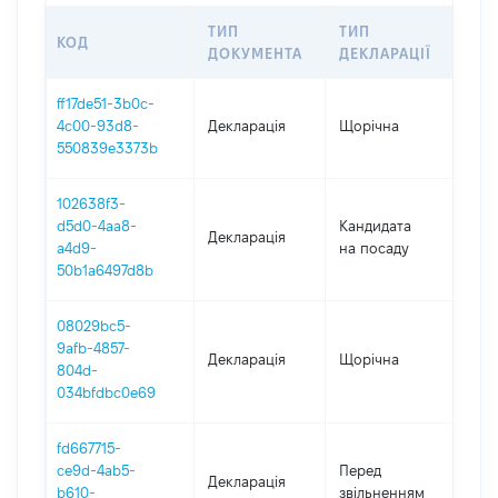
ТИП
ТИП
КОД
ПЕ
ДОКУМЕНТА
ДЕКЛАРАЦІЇ
ff17de51-3b0c-
4c00-93d8-
Декларація
Щорічна
202
550839e3373b
102638f3-
d5d0-4aa8-
Кандидата
Декларація
202
a4d9-
на посаду
50b1a6497d8b
08029bc5-
9afb-4857-
Декларація
Щорічна
202
804d-
034bfdbc0e69
fd667715-
01.
ce9d-4ab5-
Перед
Декларація
-
b610-
звільненням