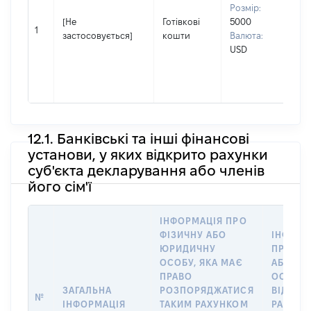
Ме
Розмір:
Ім'я
[Не
Готівкові
5000
Сві
1
застосовується]
кошти
Валюта:
По 
USD
(за
ная
Сер
12.1. Банківські та інші фінансові
установи, у яких відкрито рахунки
суб'єкта декларування або членів
його сім'ї
ІНФОРМАЦІЯ ПРО
ФІЗИЧНУ АБО
ІНФОРМ
ЮРИДИЧНУ
ПРО ФІ
ОСОБУ, ЯКА МАЄ
АБО Ю
ПРАВО
ОСОБУ,
ЗАГАЛЬНА
РОЗПОРЯДЖАТИСЯ
ВІДКРИ
№
ІНФОРМАЦІЯ
ТАКИМ РАХУНКОМ
РАХУНО