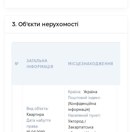
3. Об'єкти нерухомості
ВАРТ
ДАТУ
ЗАГАЛЬНА
ПРАВ
№
МІСЦЕЗНАХОДЖЕННЯ
ІНФОРМАЦІЯ
ОСТ
ГРО
ОЦІ
Країна:
Україна
Поштовий індекс:
[Конфіденційна
Вид об'єкта:
інформація]
Квартира
Населений пункт:
Дата набуття
Ужгород /
права:
Закарпатська