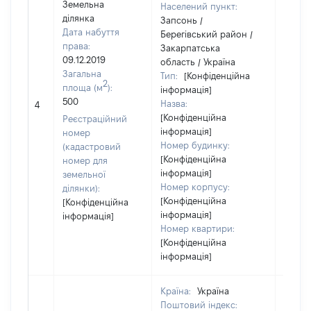
Земельна
Населений пункт:
ділянка
Запсонь /
Дата набуття
Берегівський район /
права:
Закарпатська
09.12.2019
область / Україна
Загальна
Тип:
[Конфіденційна
2
площа (м
):
інформація]
[Не
500
Назва:
4
засто
[Конфіденційна
Реєстраційний
інформація]
номер
Номер будинку:
(кадастровий
[Конфіденційна
номер для
інформація]
земельної
Номер корпусу:
ділянки):
[Конфіденційна
[Конфіденційна
інформація]
інформація]
Номер квартири:
[Конфіденційна
інформація]
Країна:
Україна
Поштовий індекс: