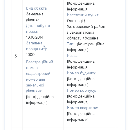
[Конфіденційна
Вид об'єкта:
інформація]
Земельна
Населений пункт:
ділянка
Оноківці /
Дата набуття
Ужгородський район
права:
/ Закарпатська
16.10.2014
область / Україна
Загальна
Тип:
[Конфіденційна
2
площа (м
):
інформація]
[Не
1000
Назва:
5
засто
[Конфіденційна
Реєстраційний
інформація]
номер
Номер будинку:
(кадастровий
[Конфіденційна
номер для
інформація]
земельної
Номер корпусу:
ділянки):
[Конфіденційна
[Конфіденційна
інформація]
інформація]
Номер квартири:
[Конфіденційна
інформація]