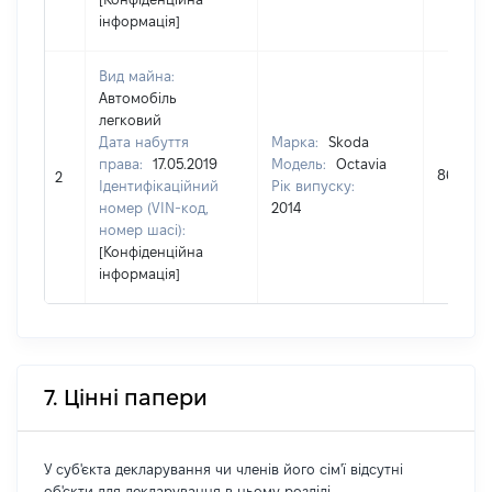
інформація]
Вид майна:
Автомобіль
легковий
Дата набуття
Марка:
Skoda
права:
17.05.2019
Модель:
Octavia
86500
2
Ідентифікаційний
Рік випуску:
номер (VIN-код,
2014
номер шасі):
[Конфіденційна
інформація]
7. Цінні папери
У суб'єкта декларування чи членів його сім'ї відсутні
об'єкти для декларування в цьому розділі.