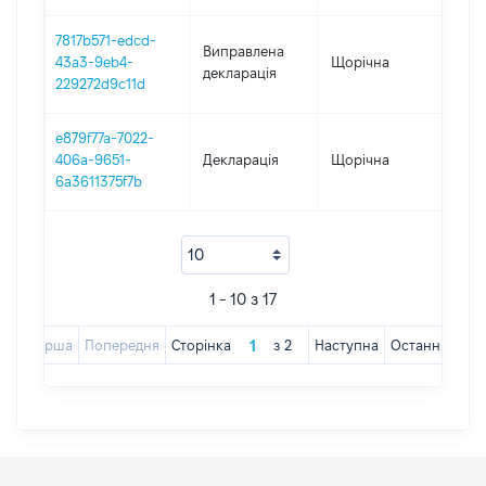
7817b571-edcd-
Виправлена
43a3-9eb4-
Щорічна
201
декларація
229272d9c11d
e879f77a-7022-
406a-9651-
Декларація
Щорічна
201
6a3611375f7b
1 - 10 з 17
Перша
Попередня
Сторінка
з
2
Наступна
Остання