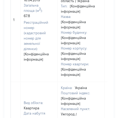
16.04.2019
область / Україна
Загальна
Тип:
[Конфіденційна
2
площа (м
):
інформація]
67.8
Назва:
50000
1
[Конфіденційна
Реєстраційний
інформація]
номер
Номер будинку:
(кадастровий
[Конфіденційна
номер для
інформація]
земельної
Номер корпусу:
ділянки):
[Конфіденційна
[Конфіденційна
інформація]
інформація]
Номер квартири:
[Конфіденційна
інформація]
Країна:
Україна
Поштовий індекс:
[Конфіденційна
Вид об'єкта:
інформація]
Квартира
Населений пункт:
Дата набуття
Ужгород /