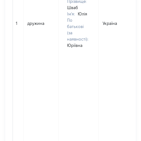
Прізвище:
Шваб
Ім'я:
Юлія
По
1
дружина
Україна
батькові
(за
наявності):
Юріївна