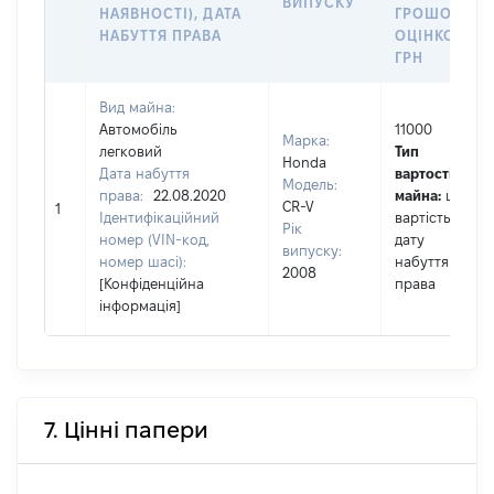
ВИПУСКУ
НАЯВНОСТІ), ДАТА
ГРОШОВОЮ
НАБУТТЯ ПРАВА
ОЦІНКОЮ,
ГРН
Вид майна:
Автомобіль
11000
Марка:
легковий
Тип
Honda
Дата набуття
вартості
Модель:
права:
22.08.2020
майна:
це
CR-V
1
Ідентифікаційний
вартість на
Рік
номер (VIN-код,
дату
випуску:
номер шасі):
набуття
2008
[Конфіденційна
права
інформація]
7. Цінні папери