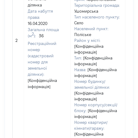
ділянка
Територіальна громада:
Дата набуття
Ушомирська
Тип населеного пункту:
права:
Село
16.04.2020
Населений пункт:
Загальна площа
2
Поліське
(м
):
36
[Не
2
Район у місті:
заст
Реєстраційний
[Конфіденційна
номер
інформація]
(кадастровий
Тип:
[Конфіденційна
номер для
інформація]
земельної
Назва:
[Конфіденційна
ділянки):
інформація]
[Конфіденційна
Номер будинку/
інформація]
земельної ділянки:
[Конфіденційна
інформація]
Номер корпусу/секції/
блоку:
[Конфіденційна
інформація]
Номер квартири/
кімнати/гаражу:
[Конфіденційна