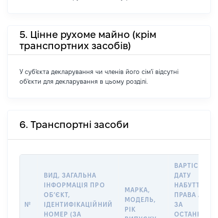
5. Цінне рухоме майно (крім
транспортних засобів)
У суб'єкта декларування чи членів його сім'ї відсутні
об'єкти для декларування в цьому розділі.
6. Транспортні засоби
ВАРТІСТЬ Н
ВИД, ЗАГАЛЬНА
ДАТУ
ІНФОРМАЦІЯ ПРО
НАБУТТЯ
МАРКА,
ОБʼЄКТ,
ПРАВА АБО
МОДЕЛЬ,
№
ІДЕНТИФІКАЦІЙНИЙ
ЗА
РІК
НОМЕР (ЗА
ОСТАННЬО