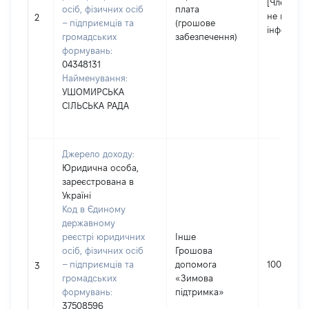
[Член сім'
осіб, фізичних осіб
плата
не надав
2
– підприємців та
(грошове
інформац
громадських
забезпечення)
формувань:
04348131
Найменування:
УШОМИРСЬКА
СІЛЬСЬКА РАДА
Джерело доходу:
Юридична особа,
зареєстрована в
Україні
Код в Єдиному
державному
реєстрі юридичних
Інше
осіб, фізичних осіб
Грошова
– підприємців та
допомога
1000
3
громадських
«Зимова
формувань:
підтримка»
37508596