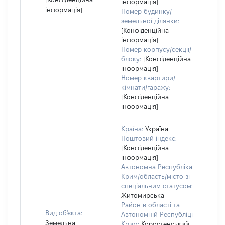
інформація]
інформація]
Номер будинку/
земельної ділянки:
[Конфіденційна
інформація]
Номер корпусу/секції/
блоку:
[Конфіденційна
інформація]
Номер квартири/
кімнати/гаражу:
[Конфіденційна
інформація]
Країна:
Україна
Поштовий індекс:
[Конфіденційна
інформація]
Автономна Республіка
Крим/область/місто зі
спеціальним статусом:
Житомирська
Район в області та
Вид об'єкта:
Автономній Республіці
Земельна
Крим:
Коростенський