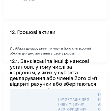
12. Грошові активи
У суб'єкта декларування чи членів його сім'ї відсутні
об'єкти для декларування в цьому розділі.
12.1. Банківські та інші фінансові
установи, у тому числі за
кордоном, у яких у суб'єкта
декларування або членів його сім'ї
відкриті рахунки або зберігаються
кошти, інше майно
ІНФОР
ІНФОРМАЦІЯ ПРО
ІНШУ 
ІНШУ ФІЗИЧНУ
АБО Ю
АБО ЮРИДИЧНУ
ОСОБУ,