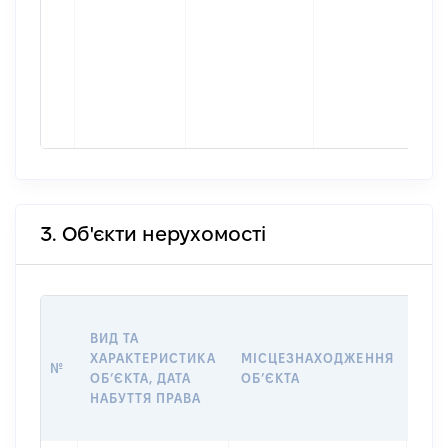
3. Об'єкти нерухомості
ВАР
ВИД ТА
ДАТ
ХАРАКТЕРИСТИКА
МІСЦЕЗНАХОДЖЕННЯ
ПРА
№
ОБʼЄКТА, ДАТА
ОБʼЄКТА
ОС
НАБУТТЯ ПРАВА
ГР
ОЦІ