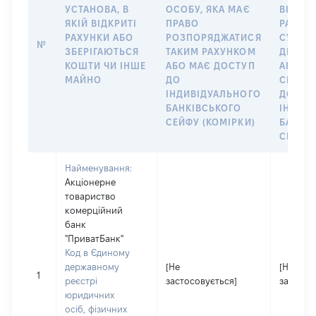
УСТАНОВА, В
ОСОБУ, ЯКА МАЄ
ВІДКР
ЯКІЙ ВІДКРИТІ
ПРАВО
РАХУНО
РАХУНКИ АБО
РОЗПОРЯДЖАТИСЯ
СУБ’ЄК
№
ЗБЕРІГАЮТЬСЯ
ТАКИМ РАХУНКОМ
ДЕКЛА
КОШТИ ЧИ ІНШЕ
АБО МАЄ ДОСТУП
АБО ЧЛ
МАЙНО
ДО
СІМ’Ї 
ІНДИВІДУАЛЬНОГО
ДОГОВ
БАНКІВСЬКОГО
ІНДИВ
СЕЙФУ (КОМІРКИ)
БАНКІ
СЕЙФУ 
Найменування:
Акціонерне
товариство
комерційний
банк
"ПриватБанк"
Код в Єдиному
державному
[Не
[Не
1
реєстрі
застосовується]
застосо
юридичних
осіб, фізичних