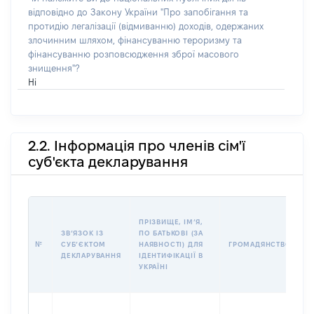
відповідно до Закону України "Про запобігання та
протидію легалізації (відмиванню) доходів, одержаних
злочинним шляхом, фінансуванню тероризму та
фінансуванню розповсюдження зброї масового
знищення"?
Ні
2.2. Інформація про членів сім'ї
суб'єкта декларування
П
ПРІЗВИЩЕ, ІМʼЯ,
Б
ЗВʼЯЗОК ІЗ
ПО БАТЬКОВІ (ЗА
І
№
СУБʼЄКТОМ
НАЯВНОСТІ) ДЛЯ
ГРОМАДЯНСТВО
М
ДЕКЛАРУВАННЯ
ІДЕНТИФІКАЦІЇ В
УКРАЇНІ