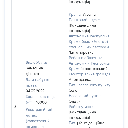
інформація]
Країна:
Україна
Поштовий індекс:
[Конфіденційна
інформація]
Автономна Республіка
Крим/область/місто зі
спеціальним статусом:
Житомирська
Район в області та
Вид об'єкта:
Автономній Республіці
Земельна
Крим:
Коростенський
ділянка
Територіальна громада:
Дата набуття
Ушомирська
Тип населеного пункту:
права:
Село
04.02.2022
Населений пункт:
Загальна площа
2
Сушки
(м
):
10000
[Не
3
Район у місті:
заст
Реєстраційний
[Конфіденційна
номер
інформація]
(кадастровий
Тип:
[Конфіденційна
номер для