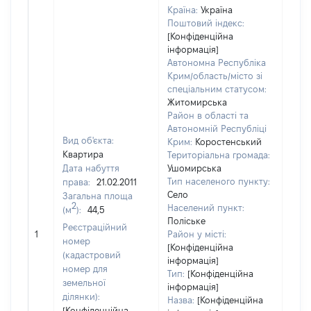
Країна:
Україна
Поштовий індекс:
[Конфіденційна
інформація]
Автономна Республіка
Крим/область/місто зі
спеціальним статусом:
Житомирська
Район в області та
Автономній Республіці
Вид об'єкта:
Крим:
Коростенський
Квартира
Територіальна громада:
Дата набуття
Ушомирська
Тип населеного пункту:
права:
21.02.2011
Село
Загальна площа
2754
2
Населений пункт:
(м
):
44,5
Тип 
Поліське
Реєстраційний
обʼє
1
Район у місті:
номер
варт
[Конфіденційна
(кадастровий
інформація]
набу
номер для
Тип:
[Конфіденційна
земельної
інформація]
ділянки):
Назва:
[Конфіденційна
[Конфіденційна