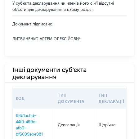
У суб'єкта декларування чи членів його сім'ї відсутні
об'єкти для декларування в цьому розділі.
Документ підписано:
ЛИТВИНЕНКО АРТЕМ ОЛЕКСІЙОВИЧ
Інші документи суб'єкта
декларування
ТИП
ТИП
КОД
П
ДОКУМЕНТА
ДЕКЛАРАЦІЇ
68b1acbd-
44f0-499c-
Декларація
Щорічна
2
afb6-
bf6099ebe981