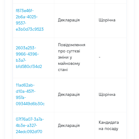
f873e46f-
2b6a-4025-
Декларація
Щорічна
2
9537-
e3b0d73c9523
Повідомлення
2603a253-
про суттєві
9966-4396-
зміни y
-
2
b3a7-
майновому
bfd580cf34d2
стані
11ad62ab-
d10a-457f-
Декларація
Щорічна
2
957a-
093449d6b30c
07f76a07-3a7a-
Кандидата
4b3e-a327-
Декларація
2
на посаду
24edc092df70