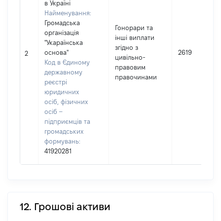
в Україні
Найменування:
Громадська
Гонорари та
організація
інші виплати
"Укараїнська
згідно з
основа"
2619
2
цивільно-
Код в Єдиному
правовим
державному
правочинами
реєстрі
юридичних
осіб, фізичних
осіб –
підприємців та
громадських
формувань:
41920281
12. Грошові активи