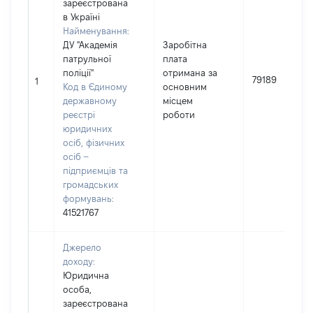
зареєстрована
в Україні
Найменування:
ДУ "Академія
Заробітна
патрульної
плата
поліції"
отримана за
79189
1
Код в Єдиному
основним
державному
місцем
реєстрі
роботи
юридичних
осіб, фізичних
осіб –
підприємців та
громадських
формувань:
41521767
Джерело
доходу:
Юридична
особа,
зареєстрована