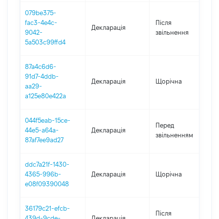
079be375-
fac3-4e4c-
Після
Декларація
2
9042-
звільнення
5a503c99ffd4
87a4c6d6-
91d7-4ddb-
Декларація
Щорічна
2
aa29-
a125e80e422a
044f5eab-15ce-
0
Перед
44e5-a64a-
Декларація
-
звільненням
87af7ee9ad27
1
ddc7a21f-1430-
4365-996b-
Декларація
Щорічна
2
e08f09390048
36179c21-efcb-
Після
439d-9cde-
Декларація
2