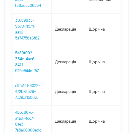
08.0
f88adca06234
387c983c-
9b70-4574-
Декларація
Щорічна
2024
aa16-
5a74758a6f82
5a89f092-
334c-4ac6-
Декларація
Щорічна
202
8471-
529c544c1f57
cfffc121-4022-
472b-8e29-
Декларація
Щорічна
2022
7c29af150d7c
4b5c867c-
a1a9-4cc7-
Декларація
Щорічна
2021
81e3-
7a5a00060edd