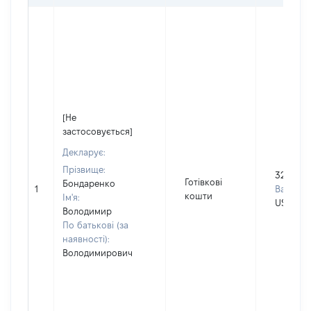
[Не
застосовується]
Декларує:
Прізвище:
3240
Готівкові
Бондаренко
1
Валюта:
кошти
Ім'я:
USD
Володимир
По батькові (за
наявності):
Володимирович