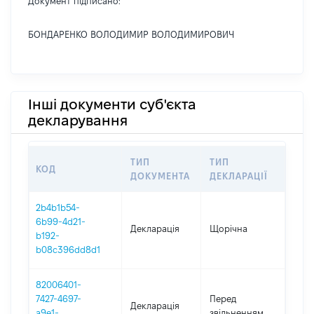
Документ підписано:
БОНДАРЕНКО ВОЛОДИМИР ВОЛОДИМИРОВИЧ
Інші документи суб'єкта
декларування
ТИП
ТИП
КОД
ПЕР
ДОКУМЕНТА
ДЕКЛАРАЦІЇ
2b4b1b54-
6b99-4d21-
Декларація
Щорічна
2025
b192-
b08c396dd8d1
82006401-
01.0
7427-4697-
Перед
Декларація
-
a9e1-
звільненням