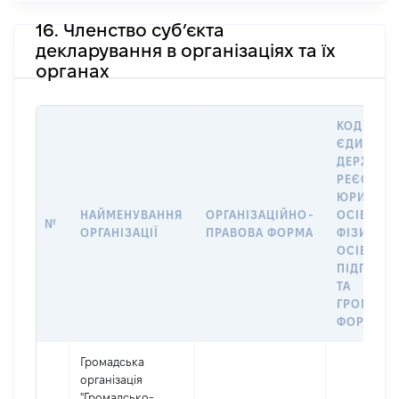
16. Членство суб’єкта
декларування в організаціях та їх
органах
КОД В
ЄДИНОМ
ДЕРЖАВН
РЕЄСТРІ
ЮРИДИЧ
НАЙМЕНУВАННЯ
ОРГАНІЗАЦІЙНО-
ОСІБ,
№
ОРГАНІЗАЦІЇ
ПРАВОВА ФОРМА
ФІЗИЧНИ
ОСІБ –
ПІДПРИЄ
ТА
ГРОМАДС
ФОРМУВА
Громадська
організація
"Громадсько-