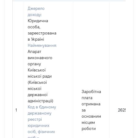
Джерело
доходу:
Юридична
особа,
зареєстрована
в Україні
Найменування:
Апарат
виконавчого
органу
Київської
міської ради
(Київської
міської
Заробітна
державної
плата
адміністрації)
отримана
Код в Єдиному
1
за
262547
державному
основним
реєстрі
місцем
юридичних
роботи
осіб, фізичних
осіб –