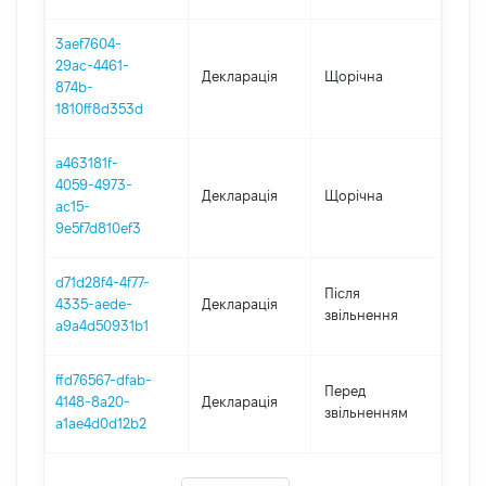
3aef7604-
29ac-4461-
Декларація
Щорічна
202
874b-
1810ff8d353d
a463181f-
4059-4973-
Декларація
Щорічна
2019
ac15-
9e5f7d810ef3
d71d28f4-4f77-
Після
4335-aede-
Декларація
2017
звільнення
a9a4d50931b1
ffd76567-dfab-
Перед
01.01
4148-8a20-
Декларація
звільненням
22.0
a1ae4d0d12b2