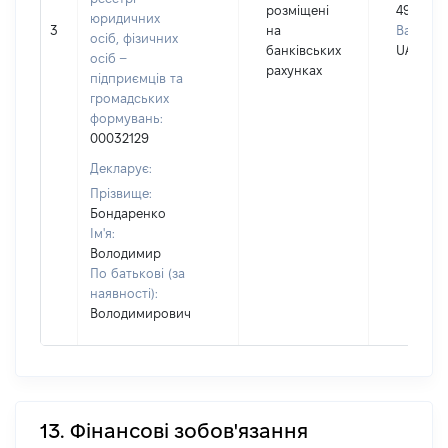
розміщені
49216
юридичних
3
на
Валюта:
осіб, фізичних
банківських
UAH
осіб –
рахунках
підприємців та
громадських
формувань:
00032129
Декларує:
Прізвище:
Бондаренко
Ім'я:
Володимир
По батькові (за
наявності):
Володимирович
13. Фінансові зобов'язання