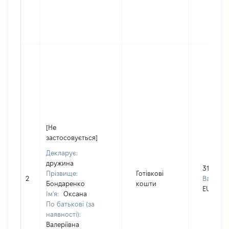
[Не
застосовується]
Декларує:
дружина
3100
Прізвище:
Готівкові
2
Валюта:
Бондаренко
кошти
EUR
Ім'я:
Оксана
По батькові (за
наявності):
Валеріївна