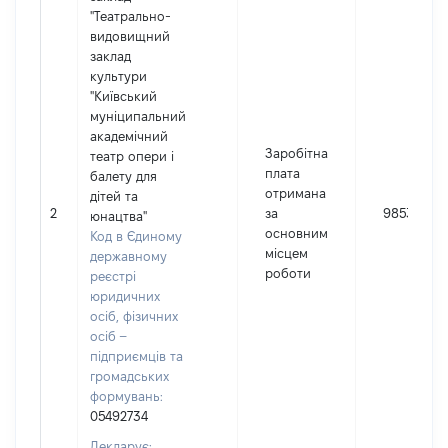
"Театрально-
видовищний
заклад
культури
"Київський
муніципальний
академічний
Заробітна
театр опери і
плата
балету для
отримана
дітей та
2
за
98539
юнацтва"
основним
Код в Єдиному
місцем
державному
роботи
реєстрі
юридичних
осіб, фізичних
осіб –
підприємців та
громадських
формувань:
05492734
Декларує: