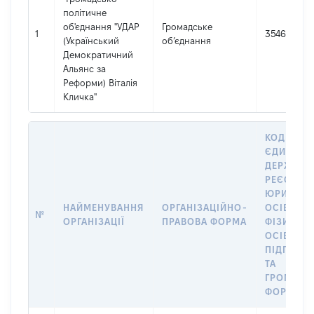
політичне
об'єднання "УДАР
Громадське
1
35466738
(Український
об’єднання
Демократичний
Альянс за
Реформи) Віталія
Кличка"
КОД В
ЄДИНОМ
ДЕРЖАВН
РЕЄСТРІ
ЮРИДИЧ
НАЙМЕНУВАННЯ
ОРГАНІЗАЦІЙНО-
ОСІБ,
№
ОРГАНІЗАЦІЇ
ПРАВОВА ФОРМА
ФІЗИЧНИ
ОСІБ –
ПІДПРИЄ
ТА
ГРОМАДС
ФОРМУВА