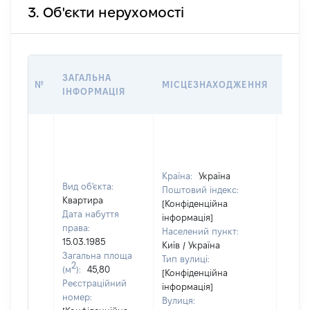
3. Об'єкти нерухомості
ВАРТ
ЗАГАЛЬНА
№
МІСЦЕЗНАХОДЖЕННЯ
НА Д
ІНФОРМАЦІЯ
НАБУ
Країна:
Україна
Вид об'єкта:
Поштовий індекс:
Квартира
[Конфіденційна
Дата набуття
інформація]
права:
Населений пункт:
15.03.1985
Київ / Україна
Загальна площа
Тип вулиці:
2
(м
):
45,80
[Конфіденційна
Реєстраційний
інформація]
номер:
Вулиця:
[Не