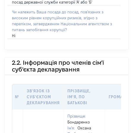
посад державної служби категорії 'А' або 'Б'
Чи належить Ваша посада до посад, пов'язаних з
високим рівнем корупційних ризиків, згідно з
переліком, затвердженим Національним агентством з
питань запобігання корупції?
Ні
2.2. Інформація про членів сім'ї
суб'єкта декларування
ЗВ'ЯЗОК ІЗ
ПРІЗВИЩЕ,
№
СУБ'ЄКТОМ
ІМ'Я, ПО
ГРОМАДЯН
ДЕКЛАРУВАННЯ
БАТЬКОВІ
Прізвище:
Бондаренко
Ім'я:
Оксана