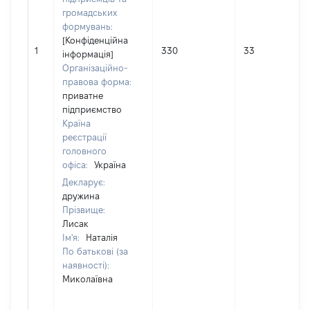
громадських
формувань:
[Конфіденційна
1
330
33
інформація]
Організаційно-
правова форма:
приватне
підприємство
Країна
реєстрації
головного
офіса:
Україна
Декларує:
дружина
Прізвище:
Лисак
Ім'я:
Наталія
По батькові (за
наявності):
Миколаївна