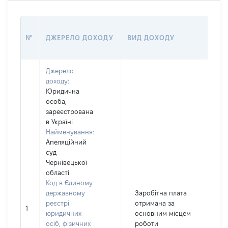
Р
№
ДЖЕРЕЛО ДОХОДУ
ВИД ДОХОДУ
(В
Джерело
доходу:
Юридична
особа,
зареєстрована
в Україні
Найменування:
Апеляційний
суд
Чернівецької
області
Код в Єдиному
державному
Заробітна плата
реєстрі
отримана за
1
юридичних
основним місцем
осіб, фізичних
роботи