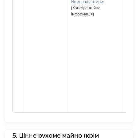
Номер квартири:
інфор
[Конфіденційна
Подат
інформація]
номер
[Конф
інфор
Зареє
місце
прожи
[Конф
інфор
Місце
факти
прожи
збігає
зареє
місце
прожи
5. Цінне рухоме майно (крім