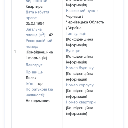
Вид об'єкта:
інформація]
Квартира
Населений пункт:
Дата набуття
Чернівці /
права:
Чернівецька Область
05.03.1994
/ Україна
Загальна
2
Тип вулиці:
площа (м
):
42
[Конфіденційна
Реєстраційний
інформація]
номер:
Вулиця:
1
21050
[Конфіденційна
[Конфіденційна
інформація]
інформація]
Декларує:
Номер будинку:
Прізвище:
[Конфіденційна
Лисак
інформація]
Ім'я:
Ігор
Номер корпусу:
По батькові (за
[Конфіденційна
наявності):
інформація]
Никодимович
Номер квартири:
[Конфіденційна
інформація]