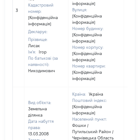
інформація]
Кадастровий
Вулиця:
3
15261
номер:
[Конфіденційна
[Конфіденційна
інформація]
інформація]
Номер будинку:
Декларує:
[Конфіденційна
Прізвище:
інформація]
Лисак
Номер корпусу:
Ім'я:
Ігор
[Конфіденційна
По батькові (за
інформація]
наявності):
Номер квартири:
Никодимович
[Конфіденційна
інформація]
Країна:
Україна
Поштовий індекс:
Вид об'єкта:
[Конфіденційна
Земельна
інформація]
ділянка
Населений пункт:
Дата набуття
Фошки /
права:
Путильський Район /
13.03.2008
Чернівецька Область