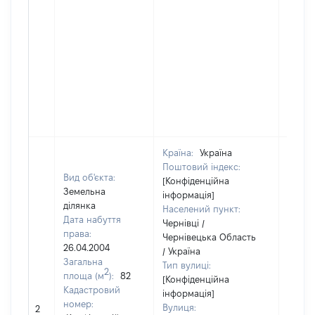
Країна:
Україна
Поштовий індекс:
Вид об'єкта:
[Конфіденційна
Земельна
інформація]
ділянка
Населений пункт:
Дата набуття
Чернівці /
права:
Чернівецька Область
26.04.2004
/ Україна
Загальна
Тип вулиці:
2
площа (м
):
82
[Конфіденційна
Кадастровий
інформація]
[Не
номер:
Вулиця:
2