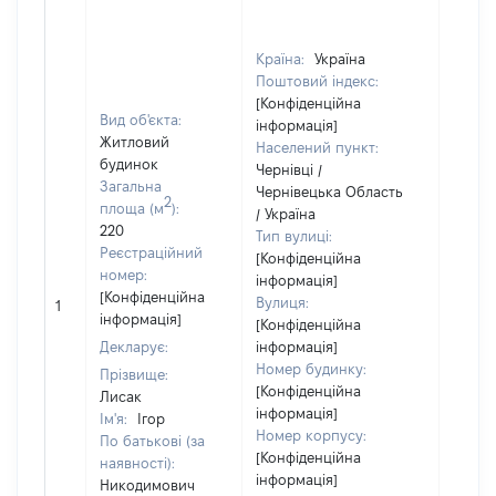
опосе
(чере
фізич
Країна:
Україна
юриди
Поштовий індекс:
вчиня
[Конфіденційна
такого
Вид об'єкта:
інформація]
дії, т
Житловий
Населений пункт:
зміст
будинок
Чернівці /
здійс
Загальна
Чернівецька Область
права
2
площа (м
):
/ Україна
розпо
220
Тип вулиці:
ним.
Реєстраційний
[Конфіденційна
Власн
номер:
інформація]
Грома
[Конфіденційна
Вулиця:
1
Украї
інформація]
[Конфіденційна
Прізв
Декларує:
інформація]
Лисак
Номер будинку:
Прізвище:
Ім'я:
[Конфіденційна
Лисак
По бат
інформація]
Ім'я:
Ігор
Матві
Номер корпусу:
По батькові (за
Дата
[Конфіденційна
наявності):
народ
інформація]
Никодимович
[Конф