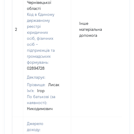
Чернівецької
області
Код в Єдиному
державному
Інше
реєстрі
2
матеріальна
юридичних
допомога
осіб, фізичних
осіб –
підприємців та
громадських
формувань:
02894728
Декларує:
Прізвище:
Лисак
Ім'я:
Ігор
По батькові (за
наявності):
Никодимович
Джерело
доходу: