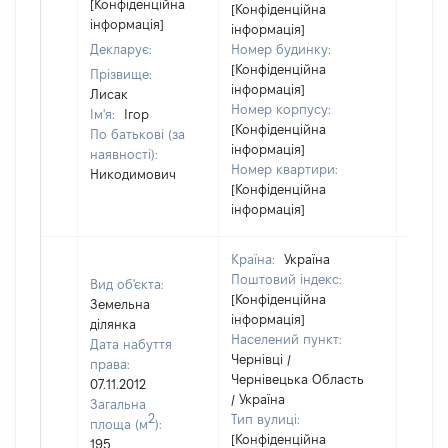
відом
[Конфіденційна
[Конфіденційна
інформація]
інформація]
Декларує:
Номер будинку:
[Конфіденційна
Прізвище:
інформація]
Лисак
Номер корпусу:
Ім'я:
Ігор
[Конфіденційна
По батькові (за
інформація]
наявності):
Номер квартири:
Никодимович
[Конфіденційна
інформація]
Країна:
Україна
Поштовий індекс:
Вид об'єкта:
[Конфіденційна
Земельна
інформація]
ділянка
Населений пункт:
Дата набуття
Чернівці /
права:
Чернівецька Область
07.11.2012
/ Україна
Загальна
2
Тип вулиці:
площа (м
):
[Конфіденційна
195