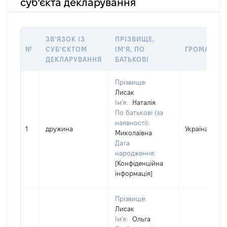
суб'єкта декларування
ЗВ'ЯЗОК ІЗ
ПРІЗВИЩЕ,
№
СУБ'ЄКТОМ
ІМ'Я, ПО
ГРОМАДЯН
ДЕКЛАРУВАННЯ
БАТЬКОВІ
Прізвище:
Лисак
Ім'я:
Наталія
По батькові (за
наявності):
1
дружина
Україна
Миколаївна
Дата
народження:
[Конфіденційна
інформація]
Прізвище:
Лисак
Ім'я:
Ольга