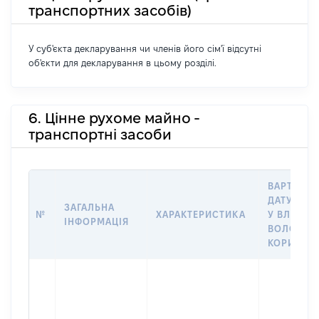
транспортних засобів)
У суб'єкта декларування чи членів його сім'ї відсутні
об'єкти для декларування в цьому розділі.
6. Цінне рухоме майно -
транспортні засоби
ВАРТІСТЬ
ДАТУ НАБ
ЗАГАЛЬНА
№
ХАРАКТЕРИСТИКА
У ВЛАСНІ
ІНФОРМАЦІЯ
ВОЛОДІН
КОРИСТУ