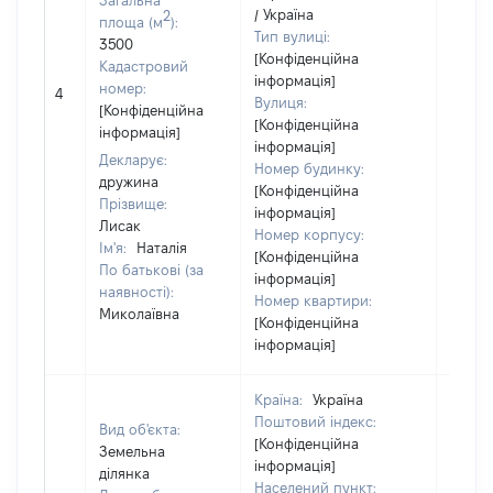
Загальна
/ Україна
2
площа (м
):
Тип вулиці:
3500
[Конфіденційна
Кадастровий
інформація]
[Не
номер:
4
Вулиця:
відом
[Конфіденційна
[Конфіденційна
інформація]
інформація]
Декларує:
Номер будинку:
дружина
[Конфіденційна
Прізвище:
інформація]
Лисак
Номер корпусу:
Ім'я:
Наталія
[Конфіденційна
По батькові (за
інформація]
наявності):
Номер квартири:
Миколаївна
[Конфіденційна
інформація]
Країна:
Україна
Поштовий індекс:
Вид об'єкта:
[Конфіденційна
Земельна
інформація]
ділянка
Населений пункт: