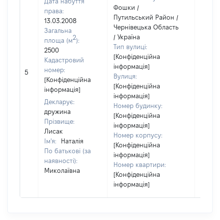
Дата набуття
Фошки /
права:
Путильський Район /
13.03.2008
Чернівецька Область
Загальна
/ Україна
2
площа (м
):
Тип вулиці:
2500
[Конфіденційна
Кадастровий
інформація]
[Не
номер:
5
Вулиця:
відом
[Конфіденційна
[Конфіденційна
інформація]
інформація]
Декларує:
Номер будинку:
дружина
[Конфіденційна
Прізвище:
інформація]
Лисак
Номер корпусу:
Ім'я:
Наталія
[Конфіденційна
По батькові (за
інформація]
наявності):
Номер квартири:
Миколаївна
[Конфіденційна
інформація]