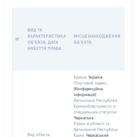
ВАР
ДАТ
НАБ
ВИД ТА
ПРА
ХАРАКТЕРИСТИКА
МІСЦЕЗНАХОДЖЕННЯ
№
ЗА
ОБʼЄКТА, ДАТА
ОБʼЄКТА
ОС
НАБУТТЯ ПРАВА
ГР
ОЦІ
ГРН
Країна:
Україна
Поштовий індекс:
[Конфіденційна
інформація]
Автономна Республіка
Крим/область/місто зі
спеціальним статусом:
Черкаська
Район в області та
Автономній Республіці
Вид об'єкта:
Крим:
Черкаський