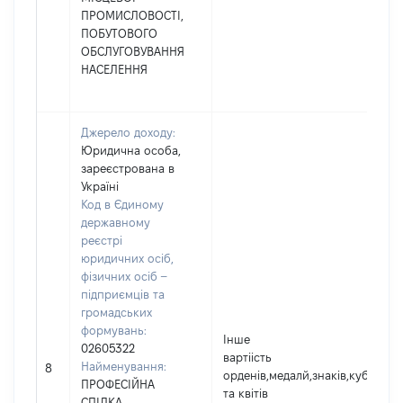
ПРОМИСЛОВОСТІ,
ПОБУТОВОГО
ОБСЛУГОВУВАННЯ
НАСЕЛЕННЯ
Джерело доходу:
Юридична особа,
зареєстрована в
Україні
Код в Єдиному
державному
реєстрі
юридичних осіб,
фізичних осіб –
підприємців та
громадських
формувань:
Інше
02605322
вартіість
Найменування:
8
орденів,медалй,знаків,кубків,д
ПРОФЕСІЙНА
та квітів
СПІЛКА