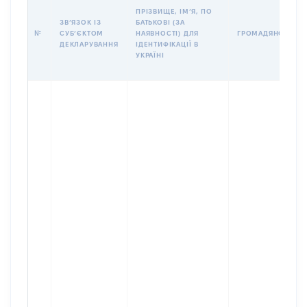
ПРІЗВИЩЕ, ІМʼЯ, ПО
ЗВʼЯЗОК ІЗ
БАТЬКОВІ (ЗА
№
СУБʼЄКТОМ
НАЯВНОСТІ) ДЛЯ
ГРОМАДЯНСТВО
ДЕКЛАРУВАННЯ
ІДЕНТИФІКАЦІЇ В
УКРАЇНІ