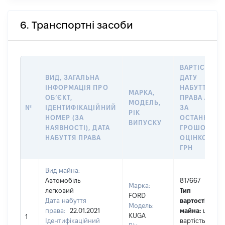
6. Транспортні засоби
ВАРТІСТЬ Н
ВИД, ЗАГАЛЬНА
ДАТУ
ІНФОРМАЦІЯ ПРО
НАБУТТЯ
МАРКА,
ОБʼЄКТ,
ПРАВА АБО
МОДЕЛЬ,
№
ІДЕНТИФІКАЦІЙНИЙ
ЗА
РІК
НОМЕР (ЗА
ОСТАННЬО
ВИПУСКУ
НАЯВНОСТІ), ДАТА
ГРОШОВОЮ
НАБУТТЯ ПРАВА
ОЦІНКОЮ,
ГРН
Вид майна:
Автомобіль
817667
Марка:
легковий
Тип
FORD
Дата набуття
вартості
Модель:
права:
22.01.2021
майна:
це
KUGA
1
Ідентифікаційний
вартість на