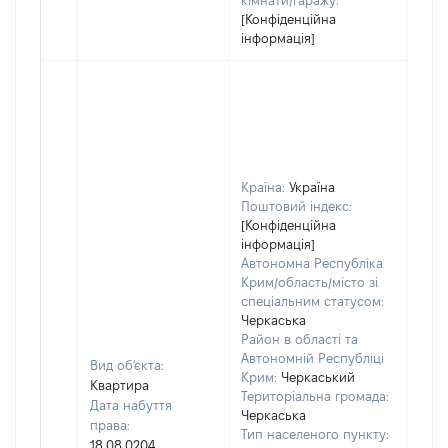
кімнати/гаражу:
[Конфіденційна
інформація]
Країна:
Україна
Поштовий індекс:
[Конфіденційна
інформація]
Автономна Республіка
Крим/область/місто зі
спеціальним статусом:
Черкаська
Район в області та
Автономній Республіці
Вид об'єкта:
Крим:
Черкаський
Квартира
Територіальна громада:
Дата набуття
Черкаська
права:
Тип населеного пункту:
4
18.08.0204