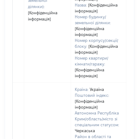
земельної
Назва:
[Конфіденційна
ділянки):
інформація]
[Конфіденційна
Номер будинку/
інформація]
земельної ділянки:
[Конфіденційна
інформація]
Номер корпусу/секції/
блоку:
[Конфіденційна
інформація]
Номер квартири/
кімнати/гаражу:
[Конфіденційна
інформація]
Країна:
Україна
Поштовий індекс:
[Конфіденційна
інформація]
Автономна Республіка
Крим/область/місто зі
спеціальним статусом:
Черкаська
Район в області та