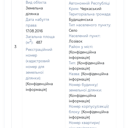
Вид об'єкта:
Автономній Республіці
Земельна
Крим:
Черкаський
ділянка
Територіальна громада:
Дата набуття
Будищенська
Тип населеного пункту:
права:
561
Село
17.08.2016
Тип
Населений пункт:
Загальна площа
варт
2
Лозівок
(м
):
487
обʼє
3
Район у місті:
варт
Реєстраційний
[Конфіденційна
дату
номер
інформація]
набу
(кадастровий
Тип:
[Конфіденційна
пра
номер для
інформація]
земельної
Назва:
[Конфіденційна
ділянки):
інформація]
[Конфіденційна
Номер будинку/
інформація]
земельної ділянки:
[Конфіденційна
інформація]
Номер корпусу/секції/
блоку:
[Конфіденційна
інформація]
Номер квартири/