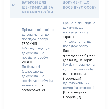
БАТЬКОВІ ДЛЯ
ДОКУМЕНТ, ЩО
№
ІДЕНТИФІКАЦІЇ ЗА
ПОСВІДЧУЄ ОСОБУ
МЕЖАМИ УКРАЇНИ
Країна, в якій видано
документ, що
Прізвище (відповідно
посвідчує особу:
до документа, що
Україна
посвідчує особу):
Тип документа, що
TEROKHIN
посвідчує особу:
Ім’я (відповідно до
Паспорт
документа, що
громадянина України
посвідчує особу):
1
для виїзду за кордон
VITALII
Реквізити документа,
По батькові
що посвідчує особу:
(відповідно до
[Конфіденційна
документа, що
інформація]
посвідчує особу) (за
Ідентифікаційний
наявності):
Не
номер (за наявності):
застосовується
[Конфіденційна
інформація]