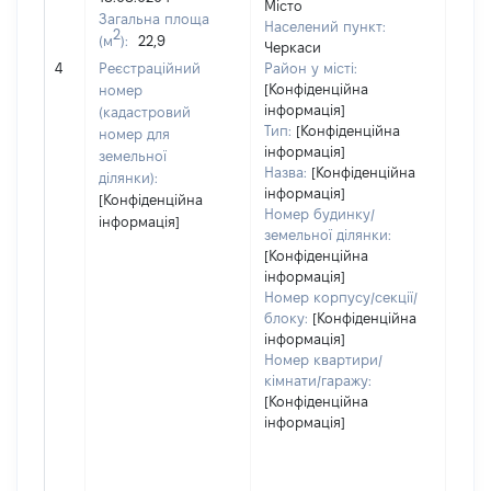
Місто
Тип
Загальна площа
Населений пункт:
варт
2
(м
):
22,9
Черкаси
обʼє
4
Реєстраційний
Район у місті:
варт
[Конфіденційна
номер
дату
інформація]
(кадастровий
набу
Тип:
[Конфіденційна
номер для
пра
інформація]
земельної
Назва:
[Конфіденційна
ділянки):
інформація]
[Конфіденційна
Номер будинку/
інформація]
земельної ділянки:
[Конфіденційна
інформація]
Номер корпусу/секції/
блоку:
[Конфіденційна
інформація]
Номер квартири/
кімнати/гаражу:
[Конфіденційна
інформація]