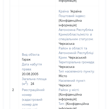
інформація]
Країна:
Україна
Поштовий індекс:
[Конфіденційна
інформація]
Автономна Республіка
Крим/область/місто зі
спеціальним статусом:
Черкаська
Район в області та
Автономній Республіці
Вид об'єкта:
Крим:
Черкаський
Гараж
Територіальна громада:
Дата набуття
Черкаська
права:
Тип населеного пункту:
300
20.08.2005
Місто
Тип
Загальна площа
Населений пункт:
варт
2
(м
):
24
Черкаси
обʼє
2
Реєстраційний
Район у місті:
варт
[Конфіденційна
номер
дату
інформація]
(кадастровий
набу
Тип:
[Конфіденційна
номер для
пра
інформація]