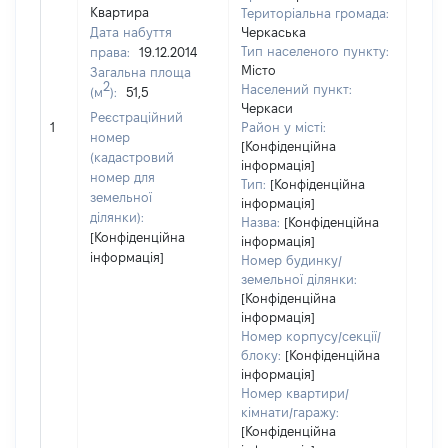
Квартира
Територіальна громада:
Дата набуття
Черкаська
Тип населеного пункту:
права:
19.12.2014
1373
Місто
Загальна площа
Тип
2
Населений пункт:
(м
):
51,5
варт
Черкаси
обʼє
Реєстраційний
1
Район у місті:
варт
номер
[Конфіденційна
дату
(кадастровий
інформація]
набу
номер для
Тип:
[Конфіденційна
пра
земельної
інформація]
ділянки):
Назва:
[Конфіденційна
[Конфіденційна
інформація]
інформація]
Номер будинку/
земельної ділянки:
[Конфіденційна
інформація]
Номер корпусу/секції/
блоку:
[Конфіденційна
інформація]
Номер квартири/
кімнати/гаражу:
[Конфіденційна