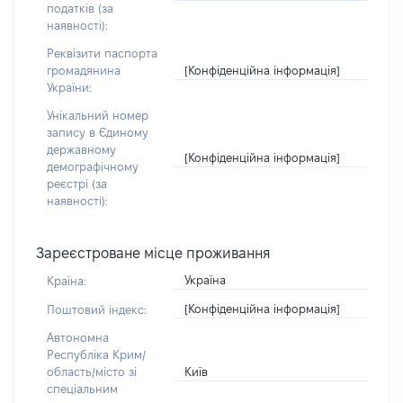
податків (за
наявності):
Реквізити паспорта
[Конфіденційна інформація]
громадянина
України:
Унікальний номер
запису в Єдиному
державному
[Конфіденційна інформація]
демографічному
реєстрі (за
наявності):
Зареєстроване місце проживання
Україна
Країна:
[Конфіденційна інформація]
Поштовий індекс:
Автономна
Республіка Крим/
Київ
область/місто зі
спеціальним