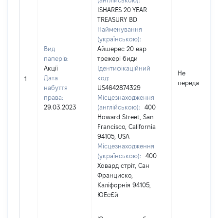
(англійською):
ISHARES 20 YEAR
TREASURY BD
Найменування
(українською):
Вид
Айшерес 20 еар
паперів:
трежері биди
Акції
Ідентифікаційний
Не
Дата
код:
1
передано
набуття
US4642874329
права:
Місцезнаходження
29.03.2023
(англійською):
400
Howard Street, San
Francisco, California
94105, USA
Місцезнаходження
(українською):
400
Ховард стріт, Сан
Франциско,
Каліфорнія 94105,
ЮЕсЄй