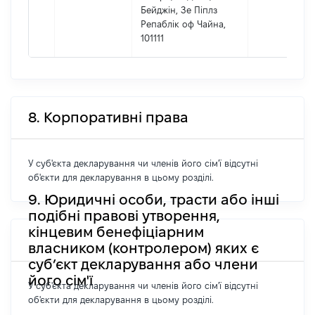
Бейджін, Зе Піплз
Репаблік оф Чайна,
101111
8. Корпоративні права
У суб'єкта декларування чи членів його сім'ї відсутні
об'єкти для декларування в цьому розділі.
9. Юридичні особи, трасти або інші
подібні правові утворення,
кінцевим бенефіціарним
власником (контролером) яких є
суб’єкт декларування або члени
його сім'ї
У суб'єкта декларування чи членів його сім'ї відсутні
об'єкти для декларування в цьому розділі.