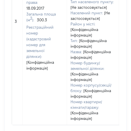
400
Тип населеного пункту:
права:
Тип
[Не застосовується]
18.09.2017
варт
Населений пункт:
[Не
Загальна площа
обʼє
2
застосовується]
(м
):
300.3
3
варт
Район у місті:
Реєстраційний
дату
[Конфіденційна
номер
інформація]
набу
(кадастровий
Тип:
[Конфіденційна
пра
номер для
інформація]
земельної
Назва:
[Конфіденційна
ділянки):
інформація]
[Конфіденційна
Номер будинку/
інформація]
земельної ділянки:
[Конфіденційна
інформація]
Номер корпусу/секції/
блоку:
[Конфіденційна
інформація]
Номер квартири/
кімнати/гаражу:
[Конфіденційна
інформація]