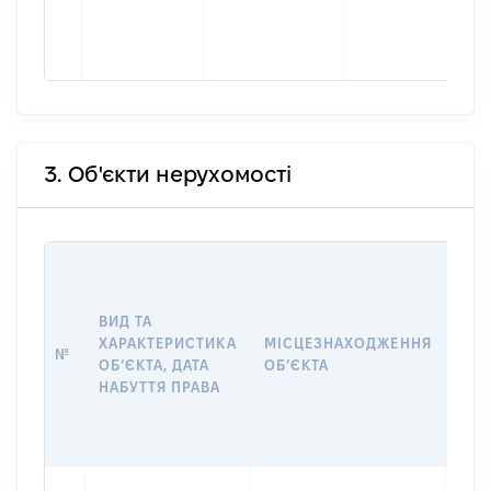
3. Об'єкти нерухомості
ВАР
ДАТ
НАБ
ВИД ТА
ПРА
ХАРАКТЕРИСТИКА
МІСЦЕЗНАХОДЖЕННЯ
№
ЗА
ОБʼЄКТА, ДАТА
ОБʼЄКТА
ОС
НАБУТТЯ ПРАВА
ГР
ОЦІ
ГРН