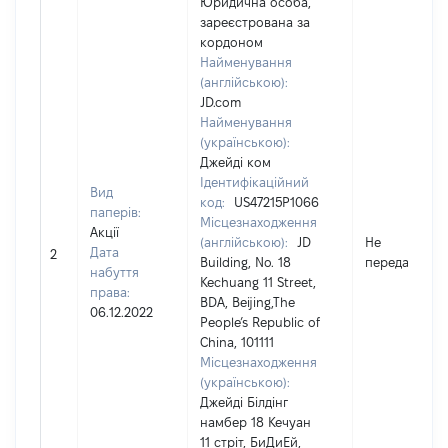
Юридична особа,
зареєстрована за
кордоном
Найменування
(англійською):
JD.com
Найменування
(українською):
Джейді ком
Ідентифікаційний
Вид
код:
US47215P1066
паперів:
Місцезнаходження
Акції
(англійською):
JD
Не
Дата
2
Building, No. 18
передано
набуття
Kechuang 11 Street,
права:
BDA, Beijing,The
06.12.2022
People’s Republic of
China, 101111
Місцезнаходження
(українською):
Джейді Білдінг
намбер 18 Кечуан
11 стріт, БиДиЕй,