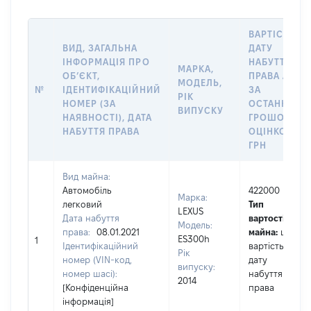
ВАРТІСТЬ Н
ВИД, ЗАГАЛЬНА
ДАТУ
ІНФОРМАЦІЯ ПРО
НАБУТТЯ
МАРКА,
ОБʼЄКТ,
ПРАВА АБО
МОДЕЛЬ,
№
ІДЕНТИФІКАЦІЙНИЙ
ЗА
РІК
НОМЕР (ЗА
ОСТАННЬО
ВИПУСКУ
НАЯВНОСТІ), ДАТА
ГРОШОВОЮ
НАБУТТЯ ПРАВА
ОЦІНКОЮ,
ГРН
Вид майна:
Автомобіль
422000
Марка:
легковий
Тип
LEXUS
Дата набуття
вартості
Модель:
права:
08.01.2021
майна:
це
ES300h
1
Ідентифікаційний
вартість на
Рік
номер (VIN-код,
дату
випуску:
номер шасі):
набуття
2014
[Конфіденційна
права
інформація]