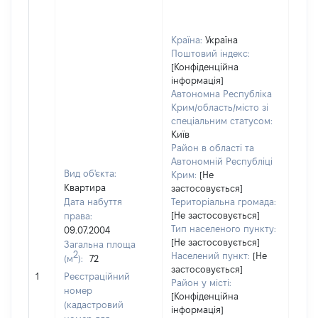
Країна:
Україна
Поштовий індекс:
[Конфіденційна
інформація]
Автономна Республіка
Крим/область/місто зі
спеціальним статусом:
Київ
Район в області та
Автономній Республіці
Вид об'єкта:
Крим:
[Не
Квартира
застосовується]
Дата набуття
Територіальна громада:
[Не застосовується]
права:
Тип населеного пункту:
09.07.2004
[Не застосовується]
Загальна площа
2
Населений пункт:
[Не
(м
):
72
застосовується]
[Не 
1
Реєстраційний
Район у місті:
номер
[Конфіденційна
(кадастровий
інформація]