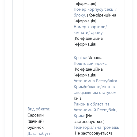
інформація]
Номер корпусу/секції/
блоку:
[Конфіденційна
інформація]
Номер квартири/
кімнати/гаражу:
[Конфіденційна
інформація]
Країна:
Україна
Поштовий індекс:
[Конфіденційна
інформація]
Автономна Республіка
Крим/область/місто зі
спеціальним статусом:
Київ
Район в області та
Вид об'єкта:
Автономній Республіці
Садовий
Крим:
[Не
(дачний)
застосовується]
будинок
Територіальна громада:
[Не застосовується]
Дата набуття