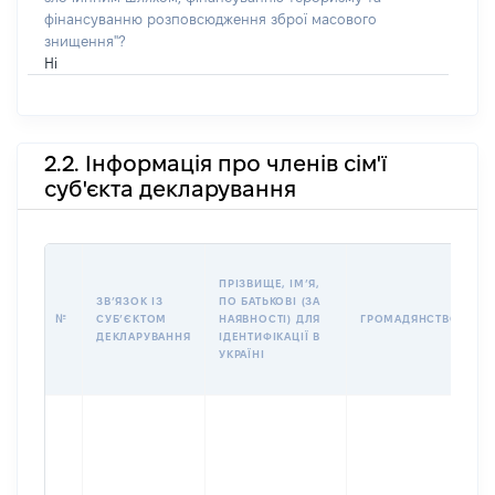
фінансуванню розповсюдження зброї масового
знищення"?
Ні
2.2. Інформація про членів сім'ї
суб'єкта декларування
П
ПРІЗВИЩЕ, ІМʼЯ,
Б
ЗВʼЯЗОК ІЗ
ПО БАТЬКОВІ (ЗА
І
№
СУБʼЄКТОМ
НАЯВНОСТІ) ДЛЯ
ГРОМАДЯНСТВО
М
ДЕКЛАРУВАННЯ
ІДЕНТИФІКАЦІЇ В
УКРАЇНІ