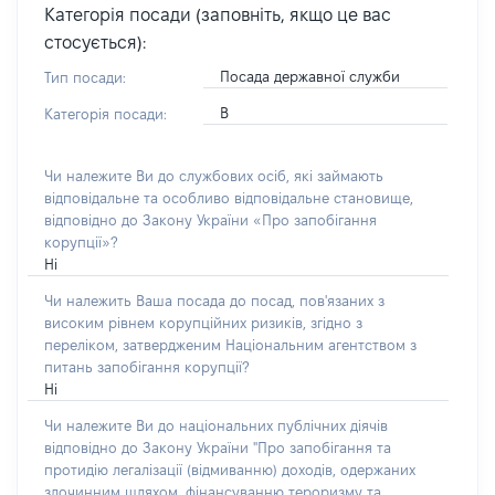
Категорія посади (заповніть, якщо це вас
стосується):
Посада державної служби
Тип посади:
В
Категорія посади:
Чи належите Ви до службових осіб, які займають
відповідальне та особливо відповідальне становище,
відповідно до Закону України «Про запобігання
корупції»?
Ні
Чи належить Ваша посада до посад, пов'язаних з
високим рівнем корупційних ризиків, згідно з
переліком, затвердженим Національним агентством з
питань запобігання корупції?
Ні
Чи належите Ви до національних публічних діячів
відповідно до Закону України "Про запобігання та
протидію легалізації (відмиванню) доходів, одержаних
злочинним шляхом, фінансуванню тероризму та