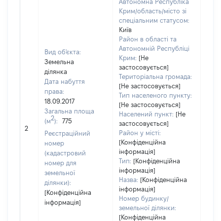
Автономна Республіка
Крим/область/місто зі
спеціальним статусом:
Київ
Район в області та
Автономній Республіці
Вид об'єкта:
Крим:
[Не
Земельна
застосовується]
ділянка
Територіальна громада:
Дата набуття
[Не застосовується]
права:
140
Тип населеного пункту:
18.09.2017
Тип
[Не застосовується]
Загальна площа
варт
Населений пункт:
[Не
2
(м
):
775
обʼє
застосовується]
2
варт
Район у місті:
Реєстраційний
дату
[Конфіденційна
номер
інформація]
набу
(кадастровий
Тип:
[Конфіденційна
пра
номер для
інформація]
земельної
Назва:
[Конфіденційна
ділянки):
інформація]
[Конфіденційна
Номер будинку/
інформація]
земельної ділянки:
[Конфіденційна