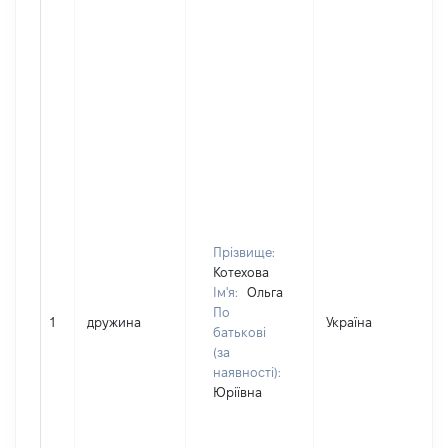
Прізвище:
Котехова
Ім'я:
Ольга
По
1
дружина
Україна
батькові
(за
наявності):
Юріївна