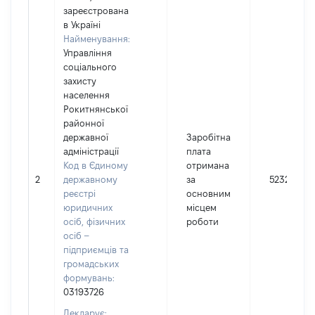
зареєстрована
в Україні
Найменування:
Управління
соціального
захисту
населення
Рокитнянської
районної
державної
Заробітна
адміністрації
плата
Код в Єдиному
отримана
2
державному
за
52321
реєстрі
основним
юридичних
місцем
осіб, фізичних
роботи
осіб –
підприємців та
громадських
формувань:
03193726
Декларує: