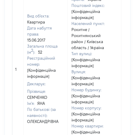
Поштовий індекс:
[Конфіденційна
Вид об'єкта:
інформація]
Квартира
Населений пункт:
Дата набуття
Рокитне /
права:
Рокитнянський
15.06.2017
район / Київська
Загальна площа
область / Україна
2
(м
):
52
Тип вулиці:
Реєстраційний
[Конфіденційна
номер:
інформація]
1
1203
[Конфіденційна
Вулиця:
інформація]
[Конфіденційна
Декларує:
інформація]
Номер будинку:
Прізвище:
[Конфіденційна
СЕМЧЕНКО
інформація]
Ім'я:
ЯНА
Номер корпусу:
По батькові (за
[Конфіденційна
наявності):
інформація]
ОЛЕКСАНДРІВНА
Номер квартири:
[Конфіденційна