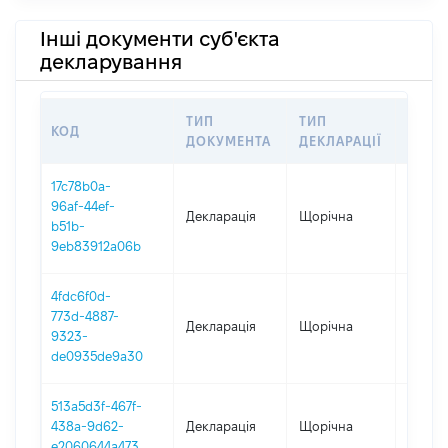
Інші документи суб'єкта
декларування
ТИП
ТИП
КОД
ПЕРІ
ДОКУМЕНТА
ДЕКЛАРАЦІЇ
17c78b0a-
96af-44ef-
Декларація
Щорічна
2025
b51b-
9eb83912a06b
4fdc6f0d-
773d-4887-
Декларація
Щорічна
2024
9323-
de0935de9a30
513a5d3f-467f-
438a-9d62-
Декларація
Щорічна
2023
e2060644a473