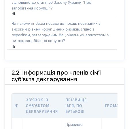
відповідно до статті 50 Закону України “Про
запобігання корупції”?
Ні
Чи належить Ваша посада до посад, пов'язаних з
високим рівнем корупційних ризиків, згідно з
переліком, затвердженим Національним агентством з
питань запобігання корупції?
Ні
2.2. Інформація про членів сім'ї
суб'єкта декларування
ЗВ'ЯЗОК ІЗ
ПРІЗВИЩЕ,
№
СУБ'ЄКТОМ
ІМ'Я, ПО
ГРОМАДЯН
ДЕКЛАРУВАННЯ
БАТЬКОВІ
Прізвище: