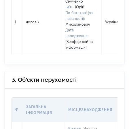
Семченко
Ім'я:
Юрій
По батькові (за
наявності):
1
чоловік
Україна
Миколайович
Дата
народження:
[Конфіденційна
інформація]
3. Об'єкти нерухомості
ВАР
ЗАГАЛЬНА
№
МІСЦЕЗНАХОДЖЕННЯ
НА 
ІНФОРМАЦІЯ
НАБ
Країна:
Україна