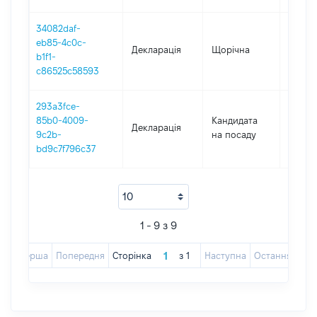
34082daf-
eb85-4c0c-
Декларація
Щорічна
2017
b1f1-
c86525c58593
293a3fce-
85b0-4009-
Кандидата
Декларація
2017
9c2b-
на посаду
bd9c7f796c37
1 - 9 з 9
Перша
Попередня
Сторінка
з
1
Наступна
Остання