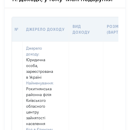
ВИД
РОЗМІР
№
ДЖЕРЕЛО ДОХОДУ
ДОХОДУ
(ВАРТІСТЬ)
Джерело
доходу:
Юридична
особа,
зареєстрована
в Україні
Найменування:
Рокитнянська
районна філія
Київського
обласного
центру
зайнятості
населення
Код в Єдиному