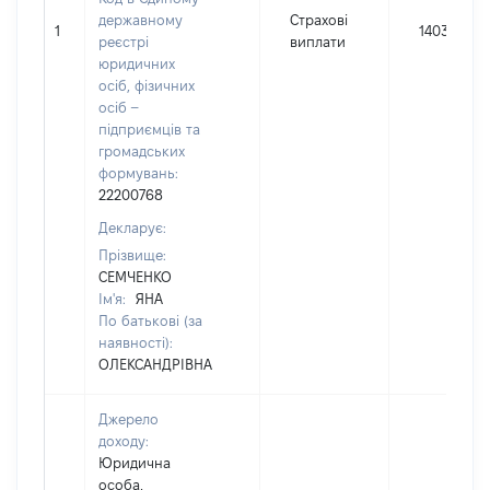
державному
Страхові
1
1403
реєстрі
виплати
юридичних
осіб, фізичних
осіб –
підприємців та
громадських
формувань:
22200768
Декларує:
Прізвище:
СЕМЧЕНКО
Ім'я:
ЯНА
По батькові (за
наявності):
ОЛЕКСАНДРІВНА
Джерело
доходу:
Юридична
особа,