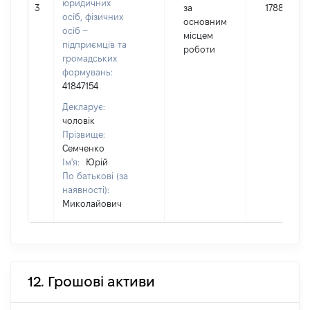
юридичних
3
за
178813
осіб, фізичних
основним
осіб –
місцем
підприємців та
роботи
громадських
формувань:
41847154
Декларує:
чоловік
Прізвище:
Семченко
Ім'я:
Юрій
По батькові (за
наявності):
Миколайович
12. Грошові активи