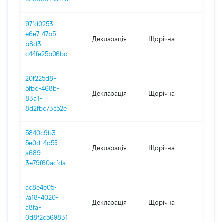
97fd0253-
e6e7-47b5-
Декларація
Щорічна
2022
b8d3-
c44fe25b06bd
20f225d8-
5fbc-468b-
Декларація
Щорічна
2021
83a1-
8d2fbc73552e
5840c9b3-
5e0d-4d55-
Декларація
Щорічна
2020
a689-
3e79f60acfda
ac8e4e05-
7a18-4020-
Декларація
Щорічна
2019
a8fa-
0d8f2c569831