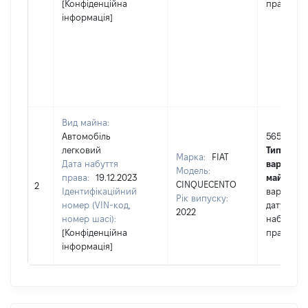
[Конфіденційна
права
інформація]
Вид майна:
Автомобіль
565000
легковий
Тип
Марка:
FIAT
Дата набуття
вартості
Модель:
права:
19.12.2023
майна:
це
CINQUECENTO
2
Ідентифікаційний
вартість 
Рік випуску:
номер (VIN-код,
дату
2022
номер шасі):
набуття
[Конфіденційна
права
інформація]