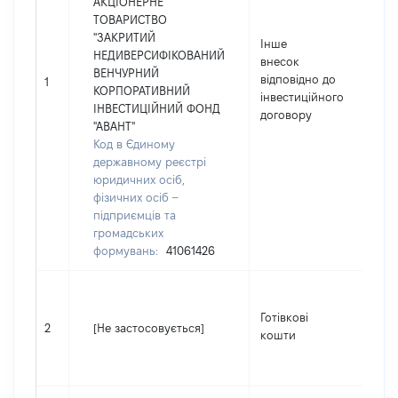
АКЦІОНЕРНЕ
ТОВАРИСТВО
"ЗАКРИТИЙ
Інше
Ро
НЕДИВЕРСИФІКОВАНИЙ
внесок
16
ВЕНЧУРНИЙ
відповідно до
1
Ва
КОРПОРАТИВНИЙ
інвестиційного
UA
ІНВЕСТИЦІЙНИЙ ФОНД
договору
"АВАНТ"
Код в Єдиному
державному реєстрі
юридичних осіб,
фізичних осіб –
підприємців та
громадських
формувань:
41061426
Ро
Готівкові
15
2
[Не застосовується]
кошти
Ва
US