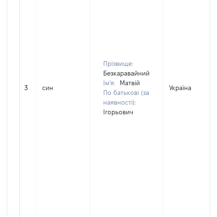
Прізвище:
Безкаравайний
Ім'я:
Матвій
3
син
Україна
По батькові (за
наявності):
Ігорьович