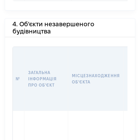
4. Об'єкти незавершеного
будівництва
ЗАГАЛЬНА
ПІДС
МІСЦЕЗНАХОДЖЕННЯ
№
ІНФОРМАЦІЯ
ДЕКЛ
ОБʼЄКТА
ПРО ОБʼЄКТ
ОБʼЄ