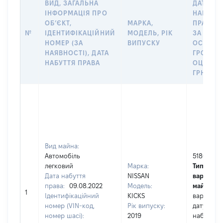
ВИД, ЗАГАЛЬНА
ДАТУ
ІНФОРМАЦІЯ ПРО
НАБУТТ
ОБʼЄКТ,
МАРКА,
ПРАВА А
№
ІДЕНТИФІКАЦІЙНИЙ
МОДЕЛЬ, РІК
ЗА
НОМЕР (ЗА
ВИПУСКУ
ОСТАНН
НАЯВНОСТІ), ДАТА
ГРОШО
НАБУТТЯ ПРАВА
ОЦІНКО
ГРН
Вид майна:
Автомобіль
518000
легковий
Марка:
Тип
Дата набуття
NISSAN
вартості
права:
09.08.2022
Модель:
майна:
це
1
Ідентифікаційний
KICKS
вартість 
номер (VIN-код,
Рік випуску:
дату
номер шасі):
2019
набуття