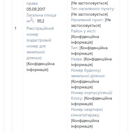
[Не застосовується]
права:
7729
Тип населеного пункту:
05.09.2017
Тип
[Не застосовується]
Загальна площа
варт
2
Населений пункт:
[Не
(м
):
55,2
обʼє
застосовується]
1
Реєстраційний
варт
Район у місті:
номер
дату
[Конфіденційна
(кадастровий
інформація]
набу
номер для
Тип:
[Конфіденційна
пра
земельної
інформація]
ділянки):
Назва:
[Конфіденційна
[Конфіденційна
інформація]
інформація]
Номер будинку/
земельної ділянки:
[Конфіденційна
інформація]
Номер корпусу/секції/
блоку:
[Конфіденційна
інформація]
Номер квартири/
кімнати/гаражу:
[Конфіденційна
інформація]