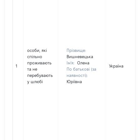
особи, які
Прізвище:
спільно
Вишневецька
проживають
Ім'я:
Олена
1
Україна
та не
По батькові (за
перебувають
наявності):
у шлюбі
Юріївна