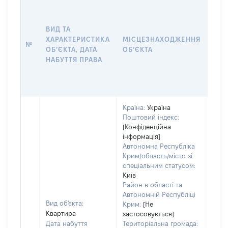
ВАР
ДАТ
НАБ
ВИД ТА
ПРА
ХАРАКТЕРИСТИКА
МІСЦЕЗНАХОДЖЕННЯ
№
ЗА
ОБʼЄКТА, ДАТА
ОБʼЄКТА
ОС
НАБУТТЯ ПРАВА
ГР
ОЦІ
ГРН
Країна:
Україна
Поштовий індекс:
[Конфіденційна
інформація]
Автономна Республіка
Крим/область/місто зі
спеціальним статусом:
Київ
Район в області та
Автономній Республіці
Вид об'єкта:
Крим:
[Не
Квартира
застосовується]
Дата набуття
Територіальна громада: