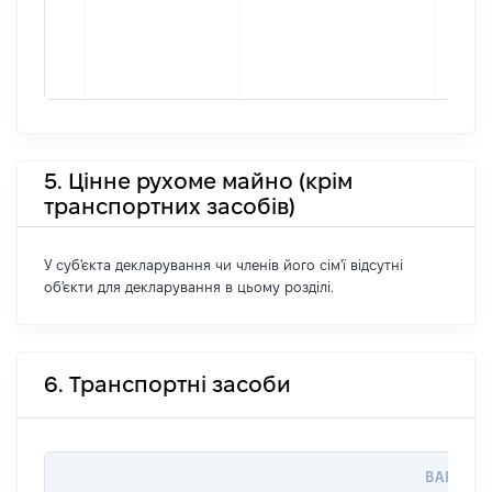
5. Цінне рухоме майно (крім
транспортних засобів)
У суб'єкта декларування чи членів його сім'ї відсутні
об'єкти для декларування в цьому розділі.
6. Транспортні засоби
ВАРТІСТ