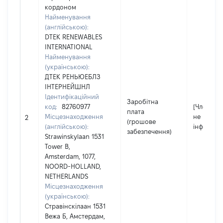
кордоном
Найменування
(англійською):
DTEK RENEWABLES
INTERNATIONAL
Найменування
(українською):
ДТЕК РЕНЬЮЕБЛЗ
ІНТЕРНЕЙШНЛ
Ідентифікаційний
Заробітна
код:
82760977
[Член сім'
плата
Місцезнаходження
не надав
2
(грошове
(англійською):
інформац
забезпечення)
Strawinskylaan 1531
Tower B,
Amsterdam, 1077,
NOORD-HOLLAND,
NETHERLANDS
Місцезнаходження
(українською):
Стравінскілаан 1531
Вежа Б, Амстердам,