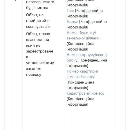
незавершеного
за ко
інформація]
будівництва
суб'єк
Тип:
[Конфіденційна
Об'єкт, не
декла
інформація]
прийнятий в
або ч
Назва:
[Конфіденційна
експлуатацію
його сі
інформація]
Номер будинку/
Об'єкт, право
земельної ділянки:
власності на
[Конфіденційна
який не
інформація]
зареєстроване
Номер корпусу/секції/
в
блоку:
[Конфіденційна
установленому
інформація]
законом
Номер квартири/
порядку
кімнати/гаражу:
[Конфіденційна
інформація]
Кадастровий номер:
[Конфіденційна
інформація]