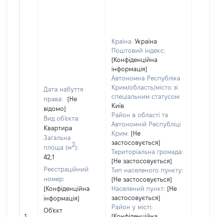
Країна:
Україна
Поштовий індекс:
[Конфіденційна
інформація]
Автономна Республіка
Крим/область/місто зі
Дата набуття
спеціальним статусом:
права:
[Не
Київ
відомо]
Район в області та
Вид об'єкта:
Автономній Республіці
Квартира
Крим:
[Не
Загальна
застосовується]
2
площа (м
):
Територіальна громада:
42,1
[Не застосовується]
Реєстраційний
Тип населеного пункту:
Об'єкт
номер:
[Не застосовується]
повні
[Конфіденційна
Населений пункт:
[Не
частк
застосовується]
інформація]
побуд
Район у місті:
Об'єкт
матері
1
[Конфіденційна