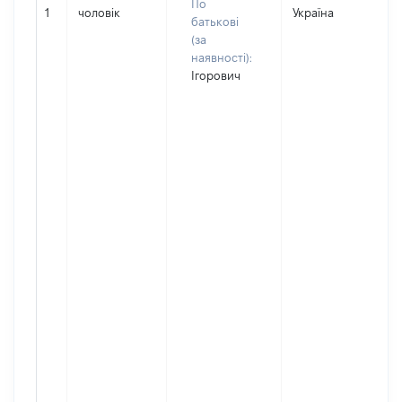
По
1
чоловік
Україна
батькові
(за
наявності):
Ігорович