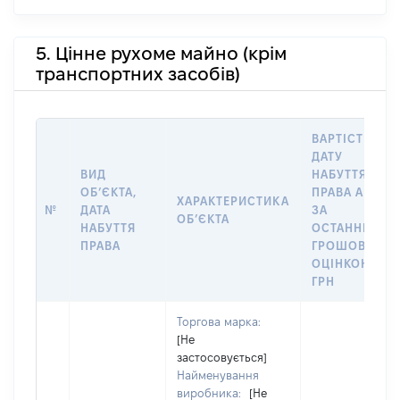
5. Цінне рухоме майно (крім
транспортних засобів)
ВАРТІСТЬ НА
ДАТУ
ВИД
НАБУТТЯ
ОБʼЄКТА,
ПРАВА АБО
ХАРАКТЕРИСТИКА
№
ДАТА
ЗА
ОБʼЄКТА
НАБУТТЯ
ОСТАННЬОЮ
ПРАВА
ГРОШОВОЮ
ОЦІНКОЮ,
ГРН
Торгова марка:
[Не
застосовується]
Найменування
виробника:
[Не