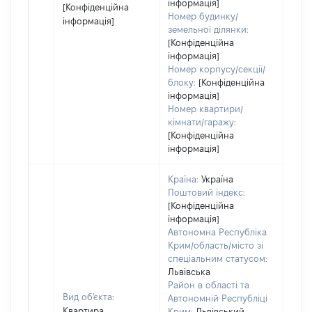
інформація]
[Конфіденційна
Номер будинку/
інформація]
земельної ділянки:
[Конфіденційна
інформація]
Номер корпусу/секції/
блоку:
[Конфіденційна
інформація]
Номер квартири/
кімнати/гаражу:
[Конфіденційна
інформація]
Країна:
Україна
Поштовий індекс:
[Конфіденційна
інформація]
Автономна Республіка
Крим/область/місто зі
спеціальним статусом:
Львівська
Район в області та
Вид об'єкта:
Автономній Республіці
Квартира
Крим:
Львівський