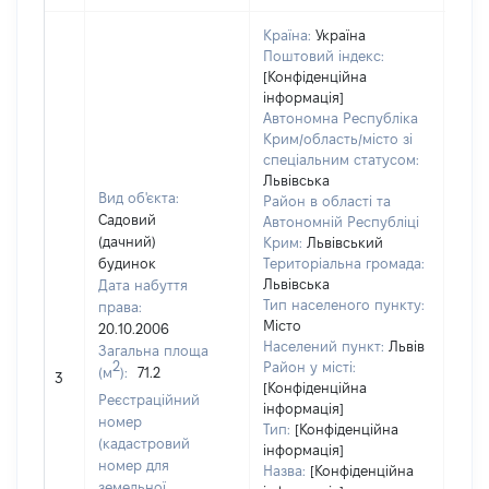
Країна:
Україна
Поштовий індекс:
[Конфіденційна
інформація]
Автономна Республіка
Крим/область/місто зі
спеціальним статусом:
Львівська
Вид об'єкта:
Район в області та
Садовий
Автономній Республіці
(дачний)
Крим:
Львівський
будинок
Територіальна громада:
Львівська
Дата набуття
5742
Тип населеного пункту:
права:
Тип
Місто
20.10.2006
варт
Населений пункт:
Львів
Загальна площа
обʼє
2
Район у місті:
(м
):
71.2
3
варт
[Конфіденційна
Реєстраційний
дату
інформація]
номер
Тип:
[Конфіденційна
набу
(кадастровий
інформація]
пра
номер для
Назва:
[Конфіденційна
земельної