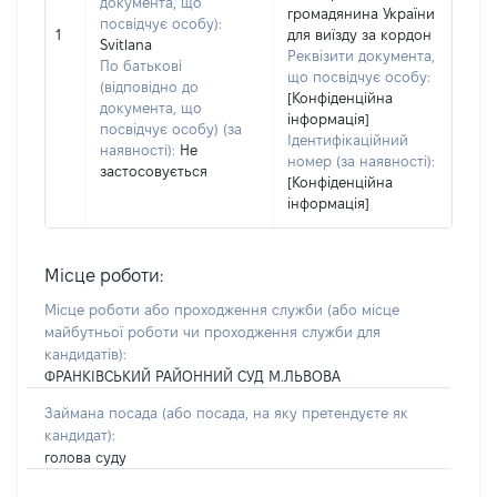
документа, що
громадянина України
посвідчує особу):
1
для виїзду за кордон
Svitlana
Реквізити документа,
По батькові
що посвідчує особу:
(відповідно до
[Конфіденційна
документа, що
інформація]
посвідчує особу) (за
Ідентифікаційний
наявності):
Не
номер (за наявності):
застосовується
[Конфіденційна
інформація]
Місце роботи:
Місце роботи або проходження служби
(або місце
майбутньої роботи чи проходження служби для
кандидатів)
:
ФРАНКІВСЬКИЙ РАЙОННИЙ СУД М.ЛЬВОВА
Займана посада
(або посада, на яку претендуєте як
кандидат)
:
голова суду