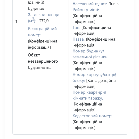
(дачний)
Населений пункт:
Львів
праві
будинок
Район у місті:
прива
Загальна площа
[Конфіденційна
власн
2
(м
):
272,9
1
інформація]
вклю
Тип:
[Конфіденційна
Реєстраційний
спіль
інформація]
номер:
власн
Назва:
[Конфіденційна
[Конфіденційна
перед
інформація]
інформація]
в оре
Номер будинку/
Об'єкт
іншом
земельної ділянки:
незавершеного
корис
[Конфіденційна
будівництва
незал
інформація]
прав
Номер корпусу/секції/
підст
блоку:
[Конфіденційна
набут
інформація]
Номер квартири/
прав
кімнати/гаражу:
[Конфіденційна
інформація]
Кадастровий номер:
[Конфіденційна
інформація]