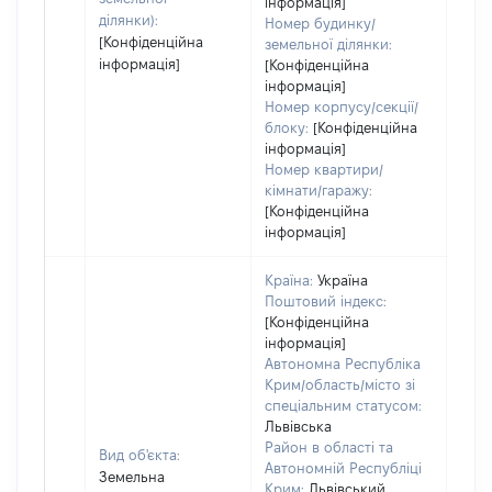
інформація]
ділянки):
Номер будинку/
[Конфіденційна
земельної ділянки:
інформація]
[Конфіденційна
інформація]
Номер корпусу/секції/
блоку:
[Конфіденційна
інформація]
Номер квартири/
кімнати/гаражу:
[Конфіденційна
інформація]
Країна:
Україна
Поштовий індекс:
[Конфіденційна
інформація]
Автономна Республіка
Крим/область/місто зі
спеціальним статусом:
Львівська
Район в області та
Вид об'єкта:
Автономній Республіці
Земельна
Крим:
Львівський