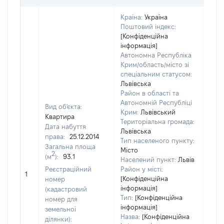
Країна:
Україна
Поштовий індекс:
[Конфіденційна
інформація]
Автономна Республіка
Крим/область/місто зі
спеціальним статусом:
Львівська
Район в області та
Автономній Республіці
Вид об'єкта:
Крим:
Львівський
Квартира
Територіальна громада:
Дата набуття
Львівська
права:
25.12.2014
Тип населеного пункту:
Загальна площа
Місто
2
(м
):
93.1
Населений пункт:
Львів
Реєстраційний
Район у місті:
[Не 
1
[Конфіденційна
номер
інформація]
(кадастровий
Тип:
[Конфіденційна
номер для
інформація]
земельної
Назва:
[Конфіденційна
ділянки):