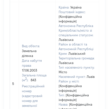
Країна:
Україна
Поштовий індекс:
[Конфіденційна
інформація]
Автономна Республіка
Крим/область/місто зі
спеціальним статусом:
Львівська
Район в області та
Вид об'єкта:
Автономній Республіці
Земельна
Крим:
Львівський
ділянка
Територіальна громада:
Дата набуття
Львівська
права:
Тип населеного пункту:
17.06.2003
Місто
Загальна площа
Населений пункт:
Львів
2
(м
):
843
Район у місті:
[Не 
5
[Конфіденційна
Реєстраційний
інформація]
номер
Тип:
[Конфіденційна
(кадастровий
інформація]
номер для
Назва:
[Конфіденційна
земельної