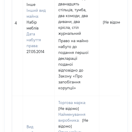
дванадцять
Інше
стільців, тумба,
Інший вид
два комоди, два
майна:
дивани, два
Набір
[Не відомо]
4
крісла, стіл
меблів
журнальний
Дата
набуття
Право на майно
права:
набуто до
27.05.2014
подання першої
декларації
поданої
відповідно до
Закону «Про
запобігання
корупції»
Торгова марка:
[Не відомо]
Найменування
виробника:
[Не
відомо]
Вид