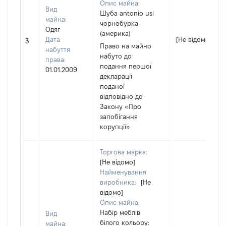
Опис майна:
Вид
Шуба antonio usl
майна:
чорнобурка
Одяг
(америка)
Дата
[Не відомо]
3
Право на майно
набуття
набуто до
права:
подання першої
01.01.2009
декларації
поданої
відповідно до
Закону «Про
запобігання
корупції»
Торгова марка:
[Не відомо]
Найменування
виробника:
[Не
відомо]
Опис майна:
Набір меблів
Вид
білого кольору:
майна: