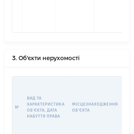
3. Об'єкти нерухомості
ВАР
ДАТ
НАБ
ВИД ТА
ПРА
ХАРАКТЕРИСТИКА
МІСЦЕЗНАХОДЖЕННЯ
№
ЗА
ОБʼЄКТА, ДАТА
ОБʼЄКТА
ОС
НАБУТТЯ ПРАВА
ГР
ОЦІ
ГРН