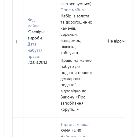
застосовується]
Опис майна:
Набір із золота
Вид
та дорогоцінних
майна:
каменів:
Ювелірні
сережки,
вироби
ланцюжок,
[Не відомо]
1
Дата
підвіска,
набуття
каблучка
права:
Право на майно
20.08.2013
набуто до
подання першої
декларації
поданої
відповідно до
Закону «Про
запобігання
корупції»
Торгова марка:
SAHA FURS
Найменування