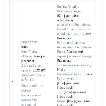
Країна:
Україна
Поштовий індекс:
[Конфіденційна
інформація]
Автономна Республіка
Крим/область/місто зі
спеціальним статусом:
Львівська
Вид об'єкта:
Район в області та
Інше
Автономній Республіці
Інший вид
Крим:
Львівський
об'єкта:
Комора
Територіальна громада:
Львівська
у підвалі
Тип населеного пункту:
Дата набуття
Місто
права:
25.12.2011
Населений пункт:
Львів
Загальна площа
2
Район у місті:
(м
):
1,9
[Не 
7
[Конфіденційна
Реєстраційний
інформація]
номер
Тип:
[Конфіденційна
(кадастровий
інформація]
номер для
Назва:
[Конфіденційна
земельної
інформація]