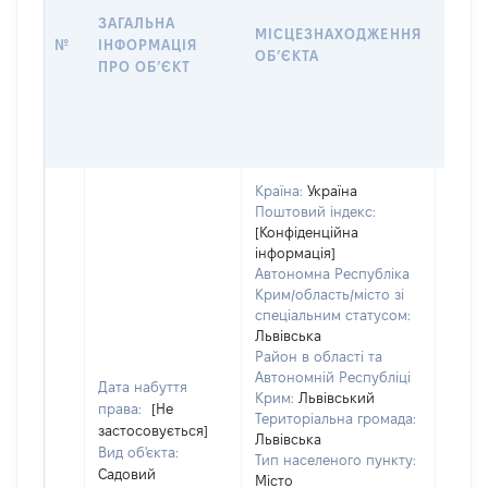
ЗАГАЛЬНА
ПІДС
МІСЦЕЗНАХОДЖЕННЯ
№
ІНФОРМАЦІЯ
ДЕК
ОБʼЄКТА
ПРО ОБʼЄКТ
ОБʼЄ
Країна:
Україна
Поштовий індекс:
[Конфіденційна
інформація]
Автономна Республіка
Крим/область/місто зі
Об'єк
спеціальним статусом:
розт
Львівська
на зе
Район в області та
ділян
Автономній Республіці
Дата набуття
Крим:
Львівський
нале
права:
[Не
Територіальна громада:
суб'є
застосовується]
Львівська
декл
Вид об'єкта:
Тип населеного пункту:
або ч
Садовий
Місто
його с