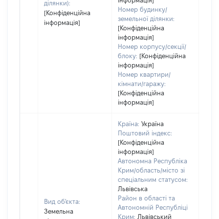
інформація]
ділянки):
Номер будинку/
[Конфіденційна
земельної ділянки:
інформація]
[Конфіденційна
інформація]
Номер корпусу/секції/
блоку:
[Конфіденційна
інформація]
Номер квартири/
кімнати/гаражу:
[Конфіденційна
інформація]
Країна:
Україна
Поштовий індекс:
[Конфіденційна
інформація]
Автономна Республіка
Крим/область/місто зі
спеціальним статусом:
Львівська
Район в області та
Вид об'єкта:
Автономній Республіці
Земельна
Крим:
Львівський