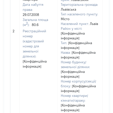
Дата набуття
Територіальна громада:
Львівська
права:
1789
Тип населеного пункту:
29.07.2008
Тип
Місто
Загальна площа
варт
2
Населений пункт:
Львів
(м
):
80.6
обʼє
Район у місті:
2
Реєстраційний
варт
[Конфіденційна
номер
дату
інформація]
(кадастровий
Тип:
[Конфіденційна
набу
номер для
інформація]
пра
земельної
Назва:
[Конфіденційна
ділянки):
інформація]
[Конфіденційна
Номер будинку/
інформація]
земельної ділянки:
[Конфіденційна
інформація]
Номер корпусу/секції/
блоку:
[Конфіденційна
інформація]
Номер квартири/
кімнати/гаражу:
[Конфіденційна
інформація]