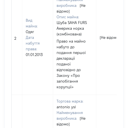
виробника:
[Не
відомо]
Опис майна:
Вид
Шуба SAHA FURS
майна:
Америка норка
Одяг
(комбінована)
Дата
[Не відомо]
2
Право на майно
набуття
набуто до
права:
подання першої
01.01.2013
декларації
поданої
відповідно до
Закону «Про
запобігання
корупції»
Торгова марка:
antonio ysl
Найменування
виробника:
[Не
відомо]