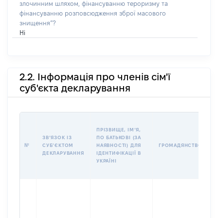
злочинним шляхом, фінансуванню тероризму та
фінансуванню розповсюдження зброї масового
знищення”?
Ні
2.2. Інформація про членів сім'ї
суб'єкта декларування
П
ПРІЗВИЩЕ, ІМʼЯ,
Б
ЗВʼЯЗОК ІЗ
ПО БАТЬКОВІ (ЗА
І
№
СУБʼЄКТОМ
НАЯВНОСТІ) ДЛЯ
ГРОМАДЯНСТВО
М
ДЕКЛАРУВАННЯ
ІДЕНТИФІКАЦІЇ В
УКРАЇНІ