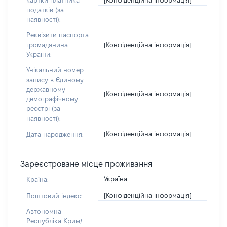
картки платника
податків (за
наявності):
Реквізити паспорта
[Конфіденційна інформація]
громадянина
України:
Унікальний номер
запису в Єдиному
державному
[Конфіденційна інформація]
демографічному
реєстрі (за
наявності):
[Конфіденційна інформація]
Дата народження:
Зареєстроване місце проживання
Україна
Країна:
[Конфіденційна інформація]
Поштовий індекс:
Автономна
Республіка Крим/