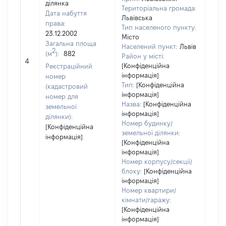
ділянка
Територіальна громада:
Дата набуття
Львівська
права:
Тип населеного пункту:
23.12.2002
Місто
Загальна площа
Населений пункт:
Львів
2
(м
):
882
Район у місті:
[Не 
4
[Конфіденційна
Реєстраційний
інформація]
номер
Тип:
[Конфіденційна
(кадастровий
інформація]
номер для
Назва:
[Конфіденційна
земельної
інформація]
ділянки):
Номер будинку/
[Конфіденційна
земельної ділянки:
інформація]
[Конфіденційна
інформація]
Номер корпусу/секції/
блоку:
[Конфіденційна
інформація]
Номер квартири/
кімнати/гаражу:
[Конфіденційна
інформація]