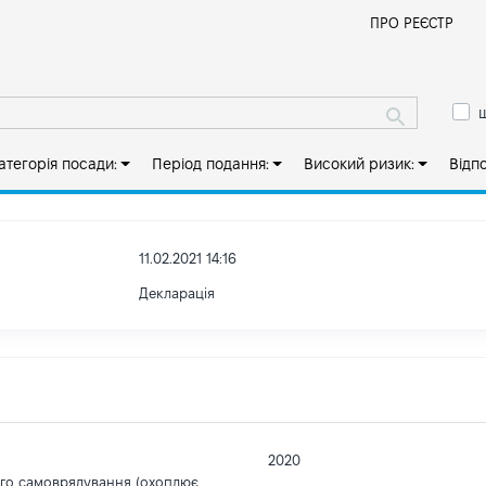
Й
ПРО РЕЄСТР
ш
атегорія посади:
Період подання:
Високий ризик:
Відп
11.02.2021 14:16
Декларація
2020
ого самоврядування (охоплює