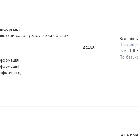
 інформація]
чівський район / Харківська область
Власність
Прізвище
42468
Ім'я:
ІНН
]
По батько
нформація]
нформація]
інформація]
Інше пра