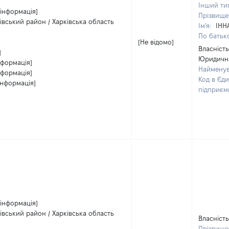
Інший ти
 інформація]
Прізвище
чівський район / Харківська область
Ім'я:
ІНН
По батько
[Не відомо]
Власність
]
Юридична
нформація]
Наймену
нформація]
Код в Єд
інформація]
підприєм
 інформація]
чівський район / Харківська область
Власність
Прізвище