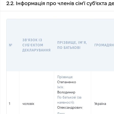
2.2. Інформація про членів сім'ї суб'єкта 
ЗВ'ЯЗОК ІЗ
ПРІЗВИЩЕ, ІМ'Я,
№
СУБ'ЄКТОМ
ГРОМАДЯН
ПО БАТЬКОВІ
ДЕКЛАРУВАННЯ
Прізвище:
Степаненко
Ім'я:
Володимир
По батькові (за
наявності):
1
чоловік
Україна
Олександрович
Дата