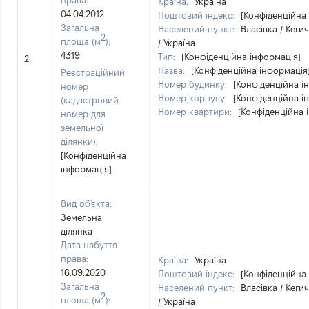
права:
Країна:
Україна
04.04.2012
Поштовий індекс:
[Конфіденційна
Загальна
Населений пункт:
Власівка / Кеги
2
площа (м
):
/ Україна
4319
Тип:
[Конфіденційна інформація]
2
Назва:
[Конфіденційна інформація
Реєстраційний
Номер будинку:
[Конфіденційна і
номер
Номер корпусу:
[Конфіденційна і
(кадастровий
Номер квартири:
[Конфіденційна 
номер для
земельної
ділянки):
[Конфіденційна
інформація]
Вид об'єкта:
Земельна
ділянка
Дата набуття
права:
Країна:
Україна
16.09.2020
Поштовий індекс:
[Конфіденційна
Загальна
Населений пункт:
Власівка / Кеги
2
площа (м
):
/ Україна