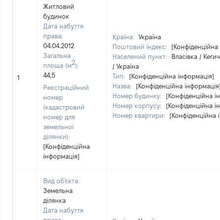
Житловий
будинок
Дата набуття
права:
Країна:
Україна
04.04.2012
Поштовий індекс:
[Конфіденційна
Загальна
Населений пункт:
Власівка / Кеги
2
площа (м
):
/ Україна
44,5
Тип:
[Конфіденційна інформація]
1
Назва:
[Конфіденційна інформація
Реєстраційний
Номер будинку:
[Конфіденційна і
номер
Номер корпусу:
[Конфіденційна і
(кадастровий
Номер квартири:
[Конфіденційна 
номер для
земельної
ділянки):
[Конфіденційна
інформація]
Вид об'єкта:
Земельна
ділянка
Дата набуття