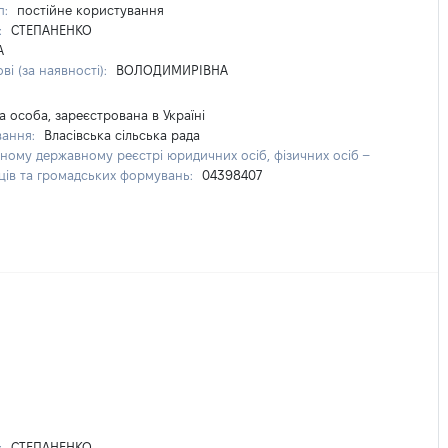
п:
постійне користування
:
СТЕПАНЕНКО
А
ві (за наявності):
ВОЛОДИМИРІВНА
 особа, зареєстрована в Україні
вання:
Власівська сільська рада
иному державному реєстрі юридичних осіб, фізичних осіб –
ців та громадських формувань:
04398407
:
СТЕПАНЕНКО