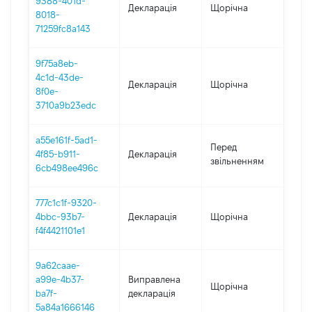
9388-401d-
Декларація
Щорічна
202
8018-
71259fc8a143
9f75a8eb-
4c1d-43de-
Декларація
Щорічна
202
8f0e-
3710a9b23edc
a55e161f-5ad1-
01.0
Перед
4f85-b911-
Декларація
-
звільненням
6cb498ee496c
31.0
777c1c1f-9320-
4bbc-93b7-
Декларація
Щорічна
202
f4f4421101e1
9a62caae-
a99e-4b37-
Виправлена
Щорічна
202
ba7f-
декларація
5a84a1666146