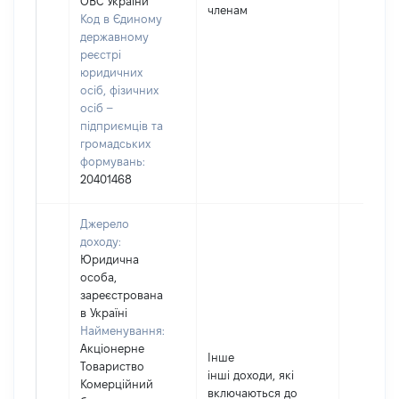
ОВС України
членам
Код в Єдиному
державному
реєстрі
юридичних
осіб, фізичних
осіб –
підприємців та
громадських
формувань:
20401468
Джерело
доходу:
Юридична
особа,
зареєстрована
в Україні
Найменування:
Акціонерне
Інше
Товариство
інші доходи, які
Комерційний
включаються до