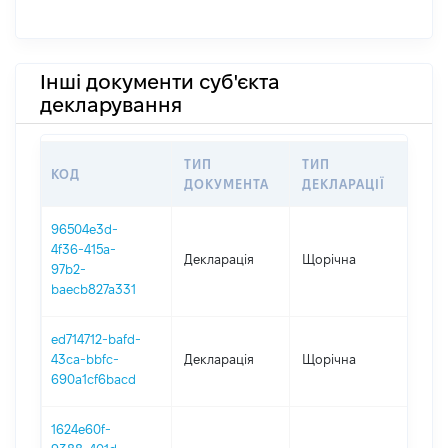
Інші документи суб'єкта
декларування
ТИП
ТИП
КОД
ПЕ
ДОКУМЕНТА
ДЕКЛАРАЦІЇ
96504e3d-
4f36-415a-
Декларація
Щорічна
202
97b2-
baecb827a331
ed714712-bafd-
43ca-bbfc-
Декларація
Щорічна
202
690a1cf6bacd
1624e60f-