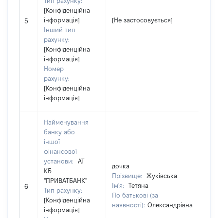
Тип рахунку:
[Конфіденційна
[
інформація]
[Не застосовується]
5
з
Інший тип
рахунку:
[Конфіденційна
інформація]
Номер
рахунку:
[Конфіденційна
інформація]
Найменування
банку або
іншої
фінансової
установи:
АТ
дочка
КБ
Прізвище:
Жуківська
"ПРИВАТБАНК"
[
Ім'я:
Тетяна
6
Тип рахунку:
з
По батькові (за
[Конфіденційна
наявності):
Олександрівна
інформація]