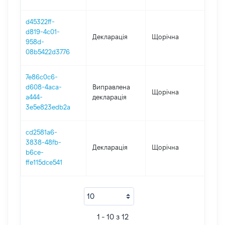
d45322ff-
d819-4c01-
Декларація
Щорічна
202
958d-
08b5422d3776
7e86c0c6-
d608-4aca-
Виправлена
Щорічна
201
a444-
декларація
3e5e823edb2a
cd2581a6-
3838-48fb-
Декларація
Щорічна
201
b6ce-
ffe115dce541
1 - 10 з 12