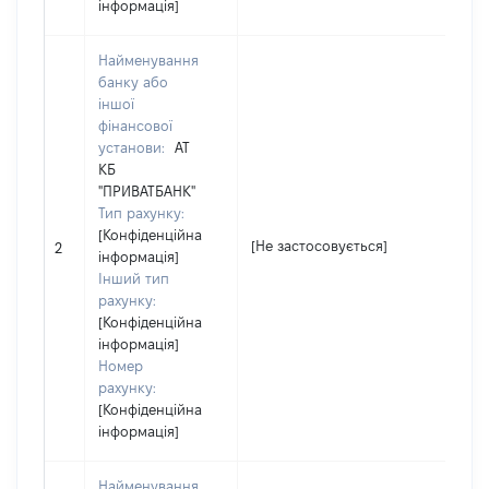
інформація]
Найменування
банку або
іншої
фінансової
установи:
АТ
КБ
"ПРИВАТБАНК"
Тип рахунку:
[Конфіденційна
[
[Не застосовується]
2
інформація]
з
Інший тип
рахунку:
[Конфіденційна
інформація]
Номер
рахунку:
[Конфіденційна
інформація]
Найменування