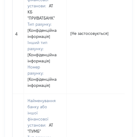
установи:
АТ
КБ
"ПРИВАТБАНК"
Тип рахунку:
[Конфіденційна
[
[Не застосовується]
4
інформація]
з
Інший тип
рахунку:
[Конфіденційна
інформація]
Номер
рахунку:
[Конфіденційна
інформація]
Найменування
банку або
іншої
фінансової
установи:
АТ
"ПУМБ"