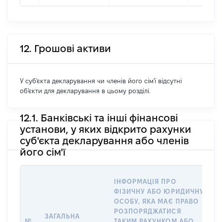
12. Грошові активи
У суб'єкта декларування чи членів його сім'ї відсутні
об'єкти для декларування в цьому розділі.
12.1. Банківські та інші фінансові
установи, у яких відкрито рахунки
суб'єкта декларування або членів
його сім'ї
ІНФОРМАЦІЯ ПРО
П
ФІЗИЧНУ АБО ЮРИДИЧНУ
ОСОБУ, ЯКА МАЄ ПРАВО
О
РОЗПОРЯДЖАТИСЯ
ЗАГАЛЬНА
В
№
ТАКИМ РАХУНКОМ АБО