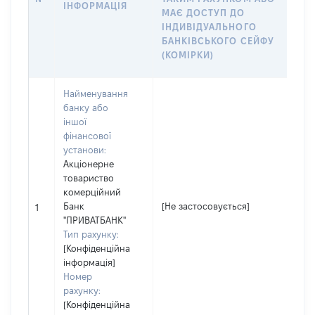
ІНФОРМАЦІЯ
Р
МАЄ ДОСТУП ДО
І
ІНДИВІДУАЛЬНОГО
БАНКІВСЬКОГО СЕЙФУ
А
(КОМІРКИ)
Й
Найменування
банку або
іншої
фінансової
установи:
Акціонерне
товариство
комерційний
[
Банк
[Не застосовується]
1
з
"ПРИВАТБАНК"
Тип рахунку:
[Конфіденційна
інформація]
Номер
рахунку:
[Конфіденційна