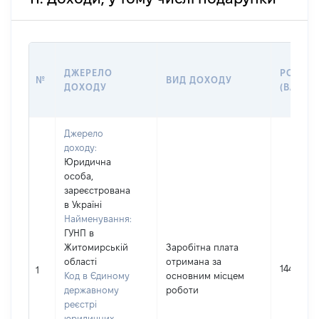
ДЖЕРЕЛО
РОЗМІ
№
ВИД ДОХОДУ
ДОХОДУ
(ВАРТІС
Джерело
доходу:
Юридична
особа,
зареєстрована
в Україні
Найменування:
ГУНП в
Житомирській
Заробітна плата
області
отримана за
144159
1
Код в Єдиному
основним місцем
державному
роботи
реєстрі
юридичних