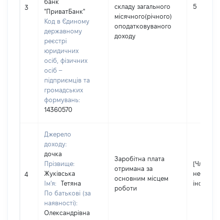
банк
складу загального
5
3
"ПриватБанк"
місячного(річного)
Код в Єдиному
оподатковуваного
державному
доходу
реєстрі
юридичних
осіб, фізичних
осіб –
підприємців та
громадських
формувань:
14360570
Джерело
доходу:
дочка
Заробітна плата
Прізвище:
[Член сім
отримана за
Жуківська
не надав
4
основним місцем
Ім'я:
Тетяна
інформа
роботи
По батькові (за
наявності):
Олександрівна