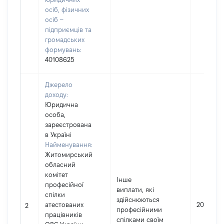
осіб, фізичних
осіб –
підприємців та
громадських
формувань:
40108625
Джерело
доходу:
Юридична
особа,
зареєстрована
в Україні
Найменування:
Житомирський
обласний
комітет
Інше
професійної
виплати, які
спілки
здійснюються
атестованих
2000
2
професійними
працівників
спілками своїм