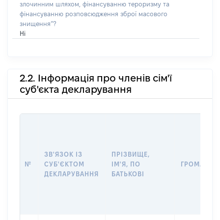
злочинним шляхом, фінансуванню тероризму та
фінансуванню розповсюдження зброї масового
знищення”?
Ні
2.2. Інформація про членів сім'ї
суб'єкта декларування
ЗВ'ЯЗОК ІЗ
ПРІЗВИЩЕ,
№
СУБ'ЄКТОМ
ІМ'Я, ПО
ГРОМАДЯН
ДЕКЛАРУВАННЯ
БАТЬКОВІ