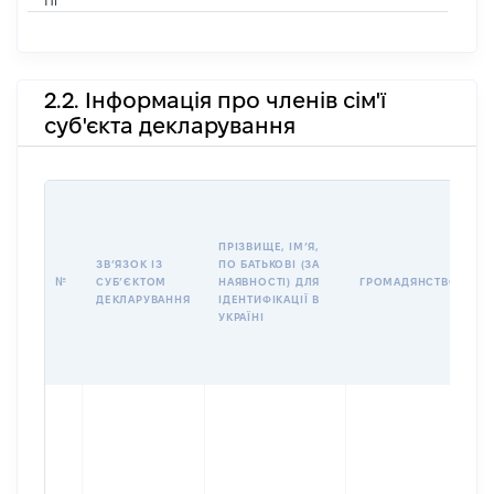
Ні
2.2. Інформація про членів сім'ї
суб'єкта декларування
П
І
Б
ПРІЗВИЩЕ, ІМʼЯ,
І
ЗВʼЯЗОК ІЗ
ПО БАТЬКОВІ (ЗА
№
СУБʼЄКТОМ
НАЯВНОСТІ) ДЛЯ
ГРОМАДЯНСТВО
У
ДЕКЛАРУВАННЯ
ІДЕНТИФІКАЦІЇ В
Д
УКРАЇНІ