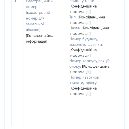
[Не 
Район у місті:
1
Реєстраційний
[Конфіденційна
номер
інформація]
(кадастровий
Тип:
[Конфіденційна
номер для
інформація]
земельної
Назва:
[Конфіденційна
ділянки):
інформація]
[Конфіденційна
Номер будинку/
інформація]
земельної ділянки:
[Конфіденційна
інформація]
Номер корпусу/секції/
блоку:
[Конфіденційна
інформація]
Номер квартири/
кімнати/гаражу:
[Конфіденційна
інформація]