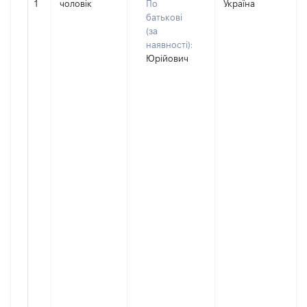
1
чоловік
По
Україна
Д
батькові
(за
наявності):
Юрійович