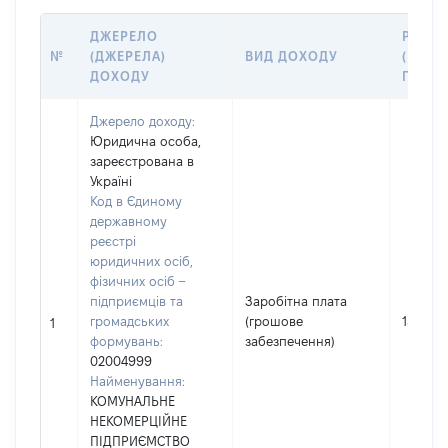
ДЖЕРЕЛО
РОЗМ
№
(ДЖЕРЕЛА)
ВИД ДОХОДУ
(ВАРТІ
ДОХОДУ
ГРН
Джерело доходу:
Юридична особа,
зареєстрована в
Україні
Код в Єдиному
державному
реєстрі
юридичних осіб,
фізичних осіб –
підприємців та
Заробітна плата
громадських
(грошове
152610
1
формувань:
забезпечення)
02004999
Найменування:
КОМУНАЛЬНЕ
НЕКОМЕРЦІЙНЕ
ПІДПРИЄМСТВО