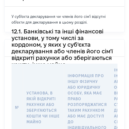
У суб'єкта декларування чи членів його сім'ї відсутні
об'єкти для декларування в цьому розділі.
12.1. Банківські та інші фінансові
установи, у тому числі за
кордоном, у яких у суб'єкта
декларування або членів його сім'ї
відкриті рахунки або зберігаються
кошти, інше майно
ІНФОР
ІНФОРМАЦІЯ ПРО
ІНШУ 
ІНШУ ФІЗИЧНУ
АБО Ю
АБО ЮРИДИЧНУ
ОСОБУ,
УСТАНОВА, В
ОСОБУ, ЯКА МАЄ
ВІДКР
ЯКІЙ ВІДКРИТІ
ПРАВО
РАХУНО
РАХУНКИ АБО
РОЗПОРЯДЖАТИСЯ
СУБ’ЄК
№
ЗБЕРІГАЮТЬСЯ
ТАКИМ РАХУНКОМ
ДЕКЛА
КОШТИ ЧИ ІНШЕ
АБО МАЄ ДОСТУП
АБО ЧЛ
МАЙНО
ДО
СІМ’Ї 
ІНДИВІДУАЛЬНОГО
ДОГОВ