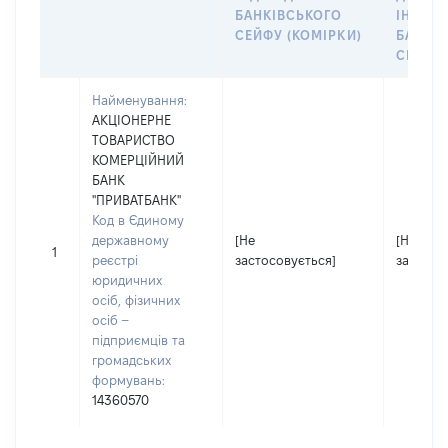
БАНКІВСЬКОГО
ІНДИВ
СЕЙФУ (КОМІРКИ)
БАНКІ
СЕЙФУ 
Найменування:
АКЦІОНЕРНЕ
ТОВАРИСТВО
КОМЕРЦІЙНИЙ
БАНК
"ПРИВАТБАНК"
Код в Єдиному
державному
[Не
[Не
1
реєстрі
застосовується]
застосо
юридичних
осіб, фізичних
осіб –
підприємців та
громадських
формувань:
14360570