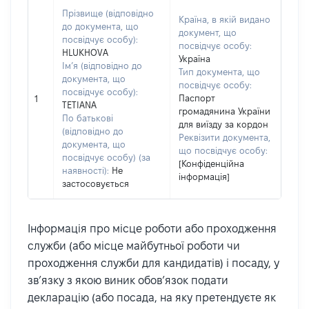
Прізвище (відповідно
Країна, в якій видано
до документа, що
документ, що
посвідчує особу):
посвідчує особу:
HLUKHOVA
Україна
Ім’я (відповідно до
Тип документа, що
документа, що
посвідчує особу:
посвідчує особу):
Паспорт
1
TETIANA
громадянина України
По батькові
для виїзду за кордон
(відповідно до
Реквізити документа,
документа, що
що посвідчує особу:
посвідчує особу) (за
[Конфіденційна
наявності):
Не
інформація]
застосовується
Інформація про місце роботи або проходження
служби (або місце майбутньої роботи чи
проходження служби для кандидатів) і посаду, у
зв’язку з якою виник обов’язок подати
декларацію (або посада, на яку претендуєте як