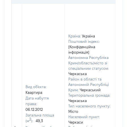
Країна:
Україна
Поштовий індекс:
[Конфіденційна
інформація]
Автономна Республіка
Крим/область/місто зі
спеціальним статусом:
Черкаська
Район в області та
Автономній Республіці
Вид об'єкта:
Крим:
Черкаський
Квартира
Територіальна громада:
Дата набуття
Черкаська
права:
Тип населеного пункту:
06.12.2012
Місто
Загальна площа
Населений пункт:
2
(м
):
49,3
Черкаси