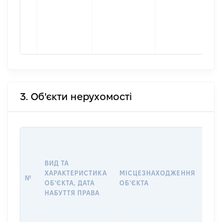
3. Об'єкти нерухомості
ВАР
ДАТ
НАБ
ВИД ТА
ПРА
ХАРАКТЕРИСТИКА
МІСЦЕЗНАХОДЖЕННЯ
№
ЗА
ОБʼЄКТА, ДАТА
ОБʼЄКТА
ОС
НАБУТТЯ ПРАВА
ГР
ОЦІ
ГРН