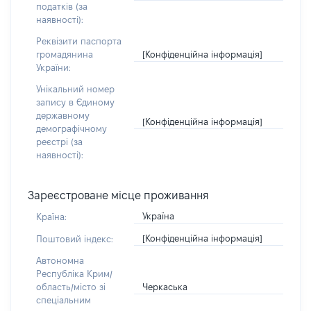
податків (за
наявності):
Реквізити паспорта
[Конфіденційна інформація]
громадянина
України:
Унікальний номер
запису в Єдиному
державному
[Конфіденційна інформація]
демографічному
реєстрі (за
наявності):
Зареєстроване місце проживання
Україна
Країна:
[Конфіденційна інформація]
Поштовий індекс:
Автономна
Республіка Крим/
Черкаська
область/місто зі
спеціальним