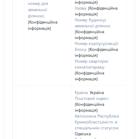
інформація]
пра
номер для
Назва:
[Конфіденційна
земельної
інформація]
ділянки):
Номер будинку/
[Конфіденційна
земельної ділянки:
інформація]
[Конфіденційна
інформація]
Номер корпусу/секції/
блоку:
[Конфіденційна
інформація]
Номер квартири/
кімнати/гаражу:
[Конфіденційна
інформація]
Країна:
Україна
Поштовий індекс:
[Конфіденційна
інформація]
Автономна Республіка
Крим/область/місто зі
спеціальним статусом:
Одеська