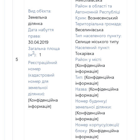
Миколаївська
Район в області та
Вид об'єкта:
Автономній Республіці
Земельна
Крим:
Вознесенський
ділянка
Територіальна громада:
Дата набуття
Веселинівська
Тип населеного пункту:
права:
190
Селище міського типу
30.04.2019
Тип
Населений пункт:
Загальна площа
варт
2
Токарівка
(м
):
1
обʼє
5
Район у місті:
варт
Реєстраційний
[Конфіденційна
ост
номер
інформація]
гро
(кадастровий
Тип:
[Конфіденційна
оці
номер для
інформація]
земельної
Назва:
[Конфіденційна
ділянки):
інформація]
[Конфіденційна
Номер будинку/
інформація]
земельної ділянки:
[Конфіденційна
інформація]
Номер корпусу/секції/
блоку:
[Конфіденційна
інформація]