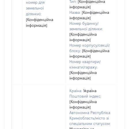
Тип:
[Конфіденційна
номер для
оці
інформація]
земельної
Назва:
[Конфіденційна
ділянки):
інформація]
[Конфіденційна
Номер будинку/
інформація]
земельної ділянки:
[Конфіденційна
інформація]
Номер корпусу/секції/
блоку:
[Конфіденційна
інформація]
Номер квартири/
кімнати/гаражу:
[Конфіденційна
інформація]
Країна:
Україна
Поштовий індекс:
[Конфіденційна
інформація]
Автономна Республіка
Крим/область/місто зі
спеціальним статусом: