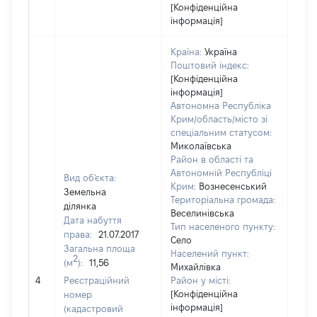
[Конфіденційна
інформація]
Країна:
Україна
Поштовий індекс:
[Конфіденційна
інформація]
Автономна Республіка
Крим/область/місто зі
спеціальним статусом:
Миколаївська
Район в області та
Автономній Республіці
Вид об'єкта:
Крим:
Вознесенський
Земельна
Територіальна громада:
ділянка
Веселинівська
Дата набуття
Тип населеного пункту:
9631
права:
21.07.2017
Село
Тип
Загальна площа
Населений пункт:
варт
2
(м
):
11,56
Михайлівка
обʼє
4
Реєстраційний
Район у місті:
варт
[Конфіденційна
номер
ост
інформація]
(кадастровий
гро