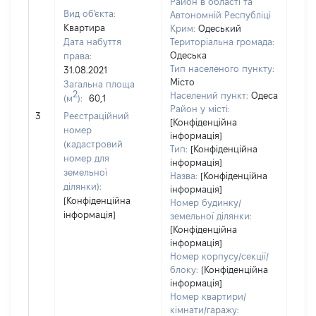
Район в області та
Вид об'єкта:
Автономній Республіці
Квартира
Крим:
Одеський
Дата набуття
Територіальна громада:
Одеська
права:
842
Тип населеного пункту:
31.08.2021
Тип
Місто
Загальна площа
варт
2
Населений пункт:
Одеса
(м
):
60,1
обʼє
Район у місті:
3
Реєстраційний
варт
[Конфіденційна
номер
дату
інформація]
(кадастровий
Тип:
[Конфіденційна
набу
номер для
інформація]
пра
земельної
Назва:
[Конфіденційна
ділянки):
інформація]
[Конфіденційна
Номер будинку/
інформація]
земельної ділянки:
[Конфіденційна
інформація]
Номер корпусу/секції/
блоку:
[Конфіденційна
інформація]
Номер квартири/
кімнати/гаражу: