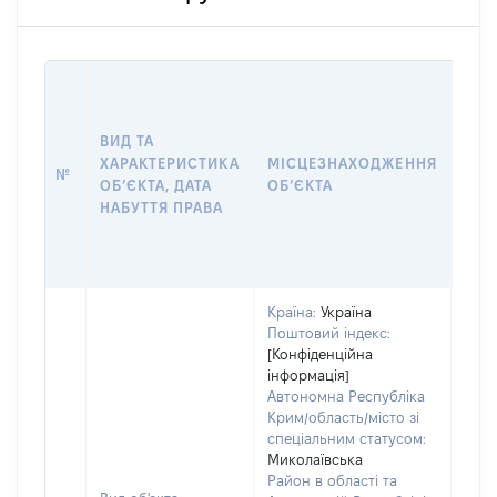
ВАР
ДАТ
НАБ
ВИД ТА
ПРА
ХАРАКТЕРИСТИКА
МІСЦЕЗНАХОДЖЕННЯ
№
ЗА
ОБʼЄКТА, ДАТА
ОБʼЄКТА
ОС
НАБУТТЯ ПРАВА
ГР
ОЦІ
ГРН
Країна:
Україна
Поштовий індекс:
[Конфіденційна
інформація]
Автономна Республіка
Крим/область/місто зі
спеціальним статусом:
Миколаївська
Район в області та