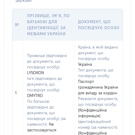
держави
ПРІЗВИЩЕ, ІМ’Я, ПО
БАТЬКОВІ ДЛЯ
ДОКУМЕНТ, ЩО
№
ІДЕНТИФІКАЦІЇ ЗА
ПОСВІДЧУЄ ОСОБУ
МЕЖАМИ УКРАЇНИ
Країна, в якій видано
документ, що
Прізвище (відповідно
посвідчує особу:
до документа, що
Україна
посвідчує особу):
Тип документа, що
LYSOKON
посвідчує особу:
Ім’я (відповідно до
Паспорт
документа, що
громадянина України
посвідчує особу):
1
для виїзду за кордон
DMYTRO
Реквізити документа,
По батькові
що посвідчує особу:
(відповідно до
[Конфіденційна
документа, що
інформація]
посвідчує особу) (за
Ідентифікаційний
наявності):
Не
номер (за наявності):
застосовується
[Конфіденційна