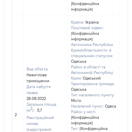
[Конфіденційна
інформація]
Країна:
Україна
Поштовий індекс:
[Конфіденційна
інформація]
Автономна Республіка
Крим/область/місто зі
спеціальним статусом:
Одеська
Район в області та
Вид об'єкта:
Автономній Республіці
Нежитлове
Крим:
Одеський
приміщення
Територіальна громада:
Дата набуття
Одеська
права:
8641
Тип населеного пункту:
26.08.2022
Тип
Місто
Загальна площа
варт
Населений пункт:
Одеса
2
(м
):
5,7
обʼє
Район у місті:
2
варт
[Конфіденційна
Реєстраційний
дату
інформація]
номер
Тип:
[Конфіденційна
набу
(кадастровий