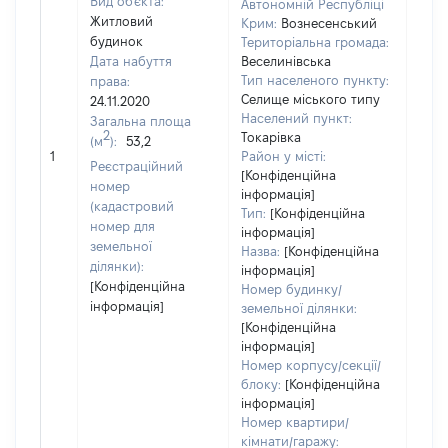
Вид об'єкта:
Автономній Республіці
Житловий
Крим:
Вознесенський
будинок
Територіальна громада:
Дата набуття
Веселинівська
Тип населеного пункту:
права:
310
Селище міського типу
24.11.2020
Тип
Населений пункт:
Загальна площа
варт
2
Токарівка
(м
):
53,2
обʼє
1
Район у місті:
варт
Реєстраційний
[Конфіденційна
ост
номер
інформація]
гро
(кадастровий
Тип:
[Конфіденційна
оці
номер для
інформація]
земельної
Назва:
[Конфіденційна
ділянки):
інформація]
[Конфіденційна
Номер будинку/
інформація]
земельної ділянки:
[Конфіденційна
інформація]
Номер корпусу/секції/
блоку:
[Конфіденційна
інформація]
Номер квартири/
кімнати/гаражу: