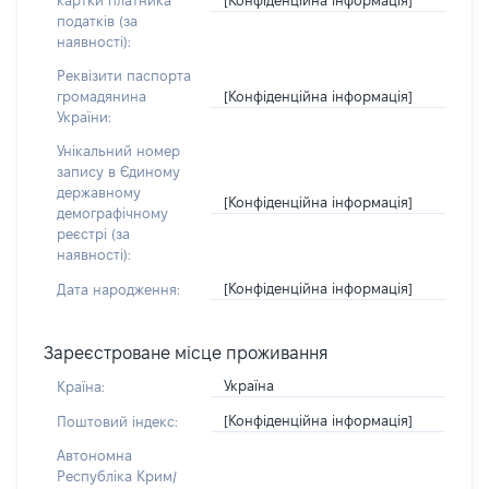
картки платника
податків (за
наявності):
Реквізити паспорта
[Конфіденційна інформація]
громадянина
України:
Унікальний номер
запису в Єдиному
державному
[Конфіденційна інформація]
демографічному
реєстрі (за
наявності):
[Конфіденційна інформація]
Дата народження:
Зареєстроване місце проживання
Україна
Країна:
[Конфіденційна інформація]
Поштовий індекс:
Автономна
Республіка Крим/