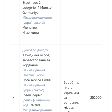
Stadthaus 2,
Ludgeripl 4 Munster
Germaniya
Місцезнаходження
(українською):
Мюнстер
Німеччина
Джерело доходу:
Юридична особа,
зареєстрована за
кордоном
Найменування
(англійською):
Hotelservice GmbH
Заробітна
Найменування
плата
(українською):
отримана
Готельсервіс
за
252000
3
Ідентифікаційний
основним
код:
97769
місцем
Місцезнаходження