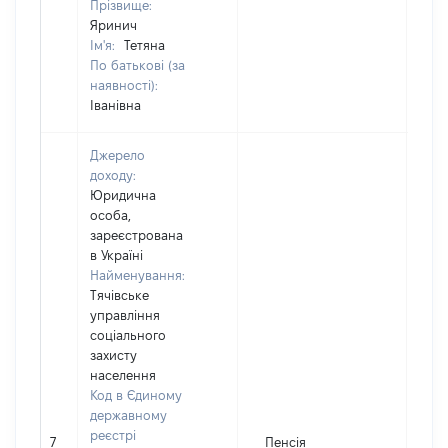
Прізвище:
Яринич
Ім'я:
Тетяна
По батькові (за
наявності):
Іванівна
Джерело
доходу:
Юридична
особа,
зареєстрована
в Україні
Найменування:
Тячівське
управління
соціального
захисту
населення
Код в Єдиному
державному
[Ч
реєстрі
7
Пенсія
не