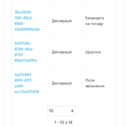
76ca7934-
1261-45b3-
Кандидата
Декларація
2020
8845-
на посаду
a3e59898bfe9
347f709b-
4098-4fbe-
Декларація
Щорічна
2020
9720-
454b73d41ffd
3a27b882-
4919-42f3-
Після
Декларація
2020
ad44-
звільнення
bcc23a103926
1 - 10 з 14