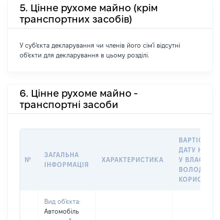
5. Цінне рухоме майно (крім
транспортних засобів)
У суб'єкта декларування чи членів його сім'ї відсутні
об'єкти для декларування в цьому розділі.
6. Цінне рухоме майно -
транспортні засоби
ВАРТІСТЬ Н
ДАТУ НАБУ
ЗАГАЛЬНА
№
ХАРАКТЕРИСТИКА
У ВЛАСНІСТ
ІНФОРМАЦІЯ
ВОЛОДІННЯ
КОРИСТУВ
Вид об'єкта:
Автомобіль