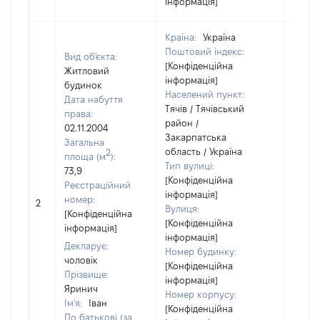
інформація]
Країна:
Україна
Поштовий індекс:
Вид об'єкта:
[Конфіденційна
Житловий
інформація]
будинок
Населений пункт:
Дата набуття
Тячів / Тячівський
права:
район /
02.11.2004
Закарпатська
Загальна
область / Україна
2
площа (м
):
Тип вулиці:
73,9
[Конфіденційна
Реєстраційний
інформація]
[Не
номер:
2
Вулиця:
відом
[Конфіденційна
[Конфіденційна
інформація]
інформація]
Декларує:
Номер будинку:
чоловік
[Конфіденційна
Прізвище:
інформація]
Яринич
Номер корпусу:
Ім'я:
Іван
[Конфіденційна
По батькові (за