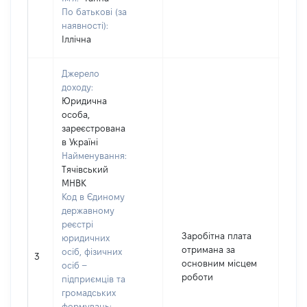
По батькові (за
наявності):
Іллічна
Джерело
доходу:
Юридична
особа,
зареєстрована
в Україні
Найменування:
Тячівський
МНВК
Код в Єдиному
державному
реєстрі
Заробітна плата
юридичних
отримана за
осіб, фізичних
3
6
основним місцем
осіб –
роботи
підприємців та
громадських
формувань: