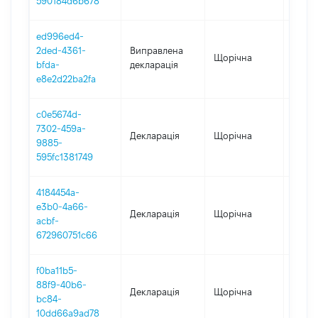
590184d6b678
ed996ed4-
2ded-4361-
Виправлена
Щорічна
2023
bfda-
декларація
e8e2d22ba2fa
c0e5674d-
7302-459a-
Декларація
Щорічна
2023
9885-
595fc1381749
4184454a-
e3b0-4a66-
Декларація
Щорічна
2022
acbf-
672960751c66
f0ba11b5-
88f9-40b6-
Декларація
Щорічна
2021
bc84-
10dd66a9ad78