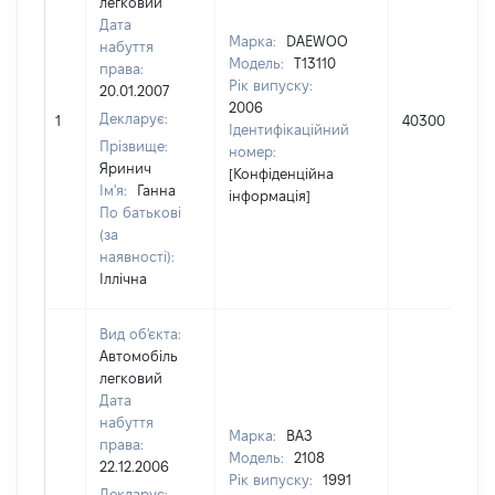
легковий
Дата
Марка:
DAEWOO
набуття
Модель:
Т13110
права:
Рік випуску:
20.01.2007
2006
Декларує:
1
40300
Ідентифікаційний
Прізвище:
номер:
Яринич
[Конфіденційна
Ім'я:
Ганна
інформація]
По батькові
(за
наявності):
Іллічна
Вид об'єкта:
Автомобіль
легковий
Дата
набуття
Марка:
ВАЗ
права:
Модель:
2108
22.12.2006
Рік випуску:
1991
Декларує: