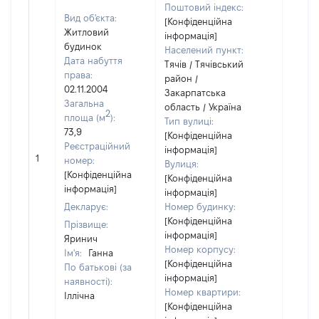
Поштовий індекс:
Вид об'єкта:
[Конфіденційна
Житловий
інформація]
будинок
Населений пункт:
Дата набуття
Тячів / Тячівський
права:
район /
02.11.2004
Закарпатська
Загальна
область / Україна
2
площа (м
):
Тип вулиці:
73,9
[Конфіденційна
Реєстраційний
інформація]
[Не
1
номер:
Вулиця:
відом
[Конфіденційна
[Конфіденційна
інформація]
інформація]
Декларує:
Номер будинку:
[Конфіденційна
Прізвище:
інформація]
Яринич
Номер корпусу:
Ім'я:
Ганна
[Конфіденційна
По батькові (за
інформація]
наявності):
Номер квартири:
Іллічна
[Конфіденційна