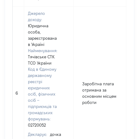
Джерело
доходу:
Юридична
особа,
зареєстрована
в Україні
Найменування:
Тячівське СТК
ТСО України
Код в Єдиному
державному
реєстрі
Заробітна плата
[Ч
юридичних
отримана за
6
не
осіб, фізичних
основним місцем
ін
осіб –
роботи
підприємців та
громадських
формувань:
02720052
Декларує:
дочка