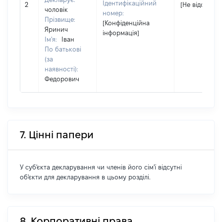
Ідентифікаційний
2
[Не відомо]
чоловік
номер:
Прізвище:
[Конфіденційна
Яринич
інформація]
Ім'я:
Іван
По батькові
(за
наявності):
Федорович
7. Цінні папери
У суб'єкта декларування чи членів його сім'ї відсутні
об'єкти для декларування в цьому розділі.
8. Корпоративні права