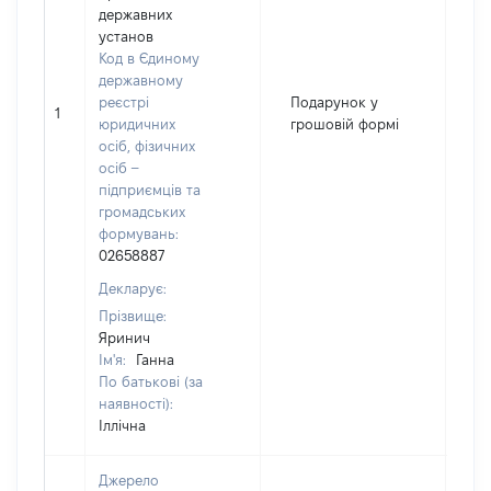
державних
установ
Код в Єдиному
державному
реєстрі
Подарунок у
1
2
юридичних
грошовій формі
осіб, фізичних
осіб –
підприємців та
громадських
формувань:
02658887
Декларує:
Прізвище:
Яринич
Ім'я:
Ганна
По батькові (за
наявності):
Іллічна
Джерело