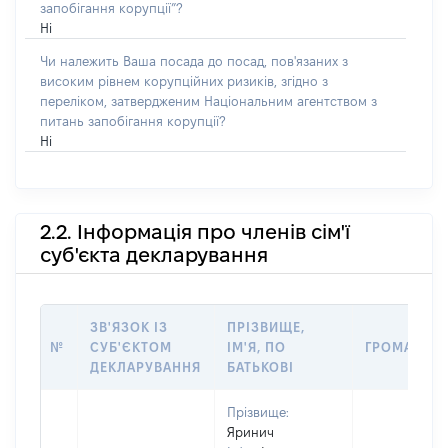
запобігання корупції”?
Ні
Чи належить Ваша посада до посад, пов'язаних з
високим рівнем корупційних ризиків, згідно з
переліком, затвердженим Національним агентством з
питань запобігання корупції?
Ні
2.2. Інформація про членів сім'ї
суб'єкта декларування
ЗВ'ЯЗОК ІЗ
ПРІЗВИЩЕ,
№
СУБ'ЄКТОМ
ІМ'Я, ПО
ГРОМАДЯН
ДЕКЛАРУВАННЯ
БАТЬКОВІ
Прізвище:
Яринич