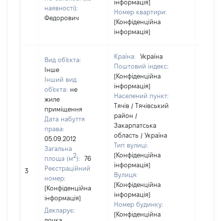
інформація]
наявності):
Номер квартири:
Федорович
[Конфіденційна
інформація]
Країна:
Україна
Вид об'єкта:
Поштовий індекс:
Інше
[Конфіденційна
Інший вид
інформація]
об'єкта:
не
Населений пункт:
жиле
Тячів / Тячівський
приміщення
район /
Дата набуття
Закарпатська
права:
область / Україна
05.09.2012
Тип вулиці:
Загальна
[Конфіденційна
2
площа (м
):
76
інформація]
Реєстраційний
3
24738
Вулиця:
номер:
[Конфіденційна
[Конфіденційна
інформація]
інформація]
Номер будинку:
Декларує:
[Конфіденційна
дочка