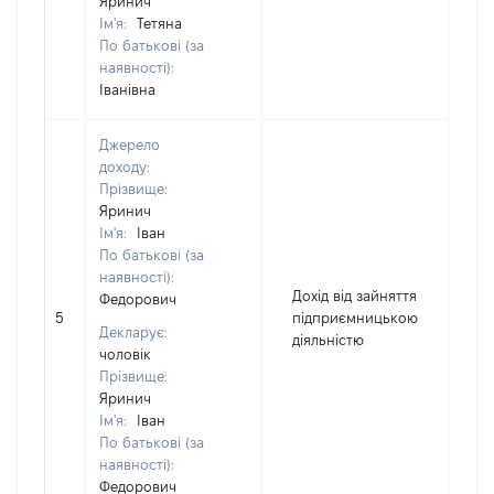
Яринич
Ім'я:
Тетяна
По батькові (за
наявності):
Іванівна
Джерело
доходу:
Прізвище:
Яринич
Ім'я:
Іван
По батькові (за
наявності):
Дохід від зайняття
Федорович
5
підприємницькою
14
Декларує:
діяльністю
чоловік
Прізвище:
Яринич
Ім'я:
Іван
По батькові (за
наявності):
Федорович