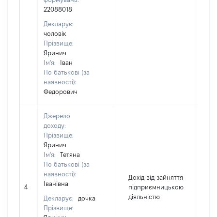
22088018
Декларує:
чоловік
Прізвище:
Яринич
Ім'я:
Іван
По батькові (за
наявності):
Федорович
Джерело
доходу:
Прізвище:
Яринич
Ім'я:
Тетяна
По батькові (за
наявності):
Дохід від зайняття
[Ч
Іванівна
4
підприємницькою
не
діяльністю
ін
Декларує:
дочка
Прізвище: