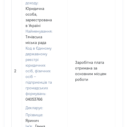
доходу:
Юридична
особа,
зареєстрована
в Україні
Найменування:
Тячівська
міська рада
Код в Єдиному
державному
реєстрі
Заробітна плата
юридичних
отримана за
2
осіб, фізичних
11
основним місцем
осіб –
роботи
підприємців та
громадських
формувань:
04053766
Декларує:
Прізвище:
Яринич
Ім'я:
Ганна