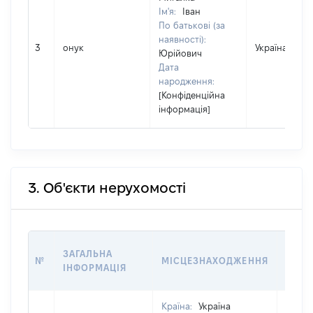
Ім'я:
Іван
По батькові (за
наявності):
3
онук
Україна
Юрійович
Дата
народження:
[Конфіденційна
інформація]
3. Об'єкти нерухомості
ВАРТ
ЗАГАЛЬНА
№
МІСЦЕЗНАХОДЖЕННЯ
НА Д
ІНФОРМАЦІЯ
НАБУ
Країна:
Україна