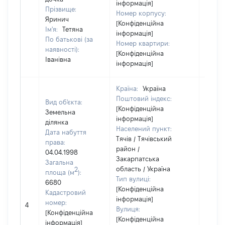
інформація]
Прізвище:
Номер корпусу:
Яринич
[Конфіденційна
Ім'я:
Тетяна
інформація]
По батькові (за
Номер квартири:
наявності):
[Конфіденційна
Іванівна
інформація]
Країна:
Україна
Поштовий індекс:
Вид об'єкта:
[Конфіденційна
Земельна
інформація]
ділянка
Населений пункт:
Дата набуття
Тячів / Тячівський
права:
район /
04.04.1998
Закарпатська
Загальна
область / Україна
2
площа (м
):
Тип вулиці:
6680
[Конфіденційна
Кадастровий
інформація]
[Не
номер:
4
Вулиця:
відом
[Конфіденційна
[Конфіденційна
інформація]