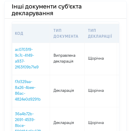
Інші документи суб'єкта
декларування
ТИП
ТИП
КОД
ПЕРІ
ДОКУМЕНТА
ДЕКЛАРАЦІЇ
ac0703f9-
9c7c-4149-
Виправлена
Щорічна
2025
a937-
декларація
2f63f09b71e9
f7d329aa-
8a26-4bee-
Декларація
Щорічна
2025
86ac-
4824e0d9291b
36a4b72b-
2691-4539-
Декларація
Щорічна
2024
8bce-