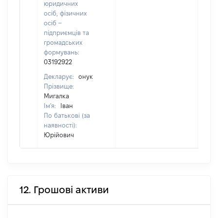
юридичних
ін
осіб, фізичних
осіб –
підприємців та
громадських
формувань:
03192922
Декларує:
онук
Прізвище:
Мигалка
Ім'я:
Іван
По батькові (за
наявності):
Юрійович
12. Грошові активи