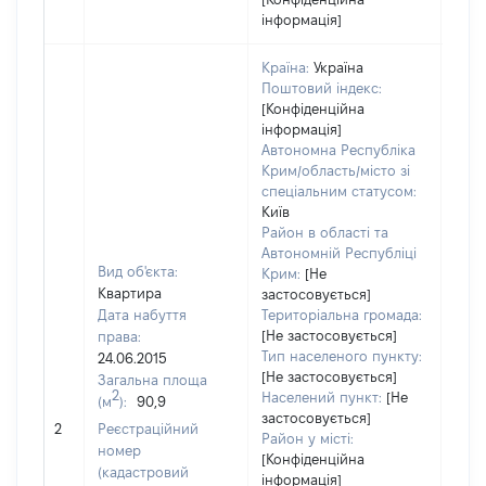
інформація]
Країна:
Україна
Поштовий індекс:
[Конфіденційна
інформація]
Автономна Республіка
Крим/область/місто зі
спеціальним статусом:
Київ
Район в області та
Автономній Республіці
Вид об'єкта:
Крим:
[Не
Квартира
застосовується]
Дата набуття
Територіальна громада:
[Не застосовується]
права:
Тип населеного пункту:
24.06.2015
[Не застосовується]
Загальна площа
2
Населений пункт:
[Не
(м
):
90,9
застосовується]
[Не 
2
Реєстраційний
Район у місті:
номер
[Конфіденційна
(кадастровий
інформація]