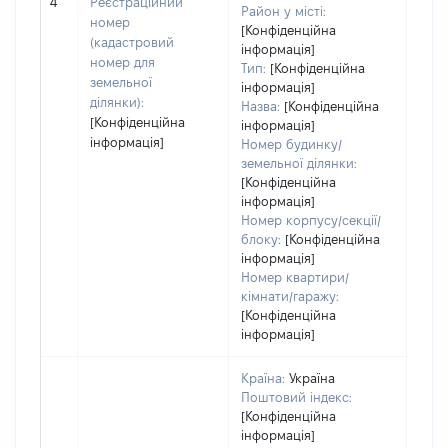
4
Реєстраційний
варт
Район у місті:
номер
ост
[Конфіденційна
(кадастровий
інформація]
гро
номер для
Тип:
[Конфіденційна
оці
земельної
інформація]
ділянки):
Назва:
[Конфіденційна
[Конфіденційна
інформація]
інформація]
Номер будинку/
земельної ділянки:
[Конфіденційна
інформація]
Номер корпусу/секції/
блоку:
[Конфіденційна
інформація]
Номер квартири/
кімнати/гаражу:
[Конфіденційна
інформація]
Країна:
Україна
Поштовий індекс:
[Конфіденційна
інформація]