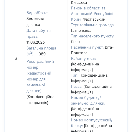
Київська
Район в області та
Вид об'єкта:
Автономній Республіці
Земельна
Крим:
Фастівський
ділянка
Територіальна громада:
Дата набуття
Гатненська
Тип населеного пункту:
права:
453
Село
11.06.2025
Тип
Населений пункт:
Віта-
Загальна площа
варт
2
Поштова
(м
):
1089
обʼє
3
Район у місті:
варт
Реєстраційний
[Конфіденційна
ост
номер
інформація]
гро
(кадастровий
Тип:
[Конфіденційна
оці
номер для
інформація]
земельної
Назва:
[Конфіденційна
ділянки):
інформація]
[Конфіденційна
Номер будинку/
інформація]
земельної ділянки:
[Конфіденційна
інформація]
Номер корпусу/секції/
блоку:
[Конфіденційна
інформація]