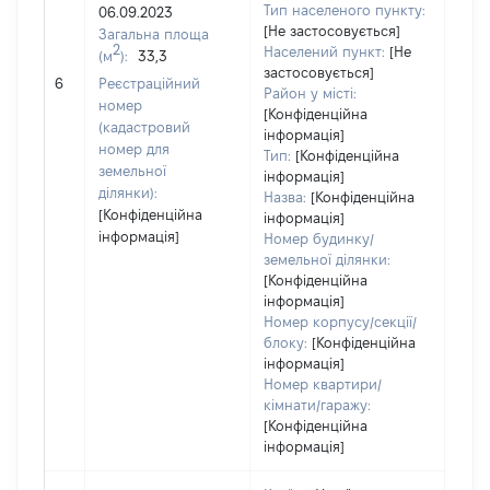
5733
Тип населеного пункту:
06.09.2023
Тип
[Не застосовується]
Загальна площа
варт
2
Населений пункт:
[Не
(м
):
33,3
обʼє
застосовується]
6
Реєстраційний
варт
Район у місті:
номер
ост
[Конфіденційна
(кадастровий
інформація]
гро
номер для
Тип:
[Конфіденційна
оці
земельної
інформація]
ділянки):
Назва:
[Конфіденційна
[Конфіденційна
інформація]
інформація]
Номер будинку/
земельної ділянки:
[Конфіденційна
інформація]
Номер корпусу/секції/
блоку:
[Конфіденційна
інформація]
Номер квартири/
кімнати/гаражу:
[Конфіденційна
інформація]