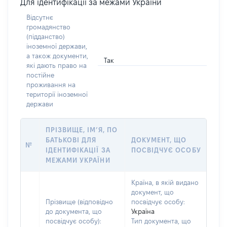
Для ідентифікації за межами України
Відсутнє
громадянство
(підданство)
іноземної держави,
а також документи,
Так
які дають право на
постійне
проживання на
території іноземної
держави
ПРІЗВИЩЕ, ІМ’Я, ПО
БАТЬКОВІ ДЛЯ
ДОКУМЕНТ, ЩО
№
ІДЕНТИФІКАЦІЇ ЗА
ПОСВІДЧУЄ ОСОБУ
МЕЖАМИ УКРАЇНИ
Країна, в якій видано
документ, що
Прізвище (відповідно
посвідчує особу:
до документа, що
Україна
посвідчує особу):
Тип документа, що