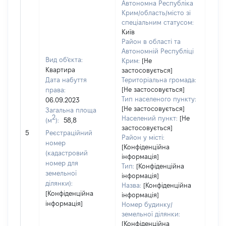
Автономна Республіка
Крим/область/місто зі
спеціальним статусом:
Київ
Район в області та
Автономній Республіці
Вид об'єкта:
Крим:
[Не
Квартира
застосовується]
Дата набуття
Територіальна громада:
[Не застосовується]
права:
1026
Тип населеного пункту:
06.09.2023
Тип
[Не застосовується]
Загальна площа
варт
2
Населений пункт:
[Не
(м
):
58,8
обʼє
застосовується]
5
Реєстраційний
варт
Район у місті:
номер
ост
[Конфіденційна
(кадастровий
інформація]
гро
номер для
Тип:
[Конфіденційна
оці
земельної
інформація]
ділянки):
Назва:
[Конфіденційна
[Конфіденційна
інформація]
інформація]
Номер будинку/
земельної ділянки:
[Конфіденційна