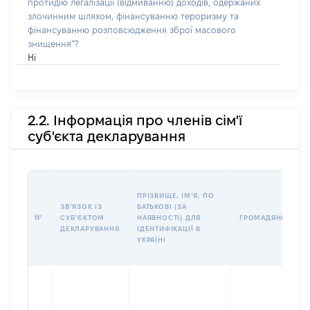
протидію легалізації (відмиванню) доходів, одержаних
злочинним шляхом, фінансуванню тероризму та
фінансуванню розповсюдження зброї масового
знищення"?
Ні
2.2. Інформація про членів сім'ї
суб'єкта декларування
ПРІЗВИЩЕ, ІМʼЯ, ПО
ЗВʼЯЗОК ІЗ
БАТЬКОВІ (ЗА
№
СУБʼЄКТОМ
НАЯВНОСТІ) ДЛЯ
ГРОМАДЯНСТВО
ДЕКЛАРУВАННЯ
ІДЕНТИФІКАЦІЇ В
УКРАЇНІ