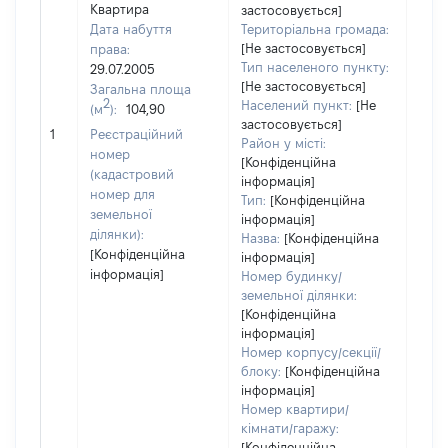
Квартира
застосовується]
Дата набуття
Територіальна громада:
[Не застосовується]
права:
Тип населеного пункту:
29.07.2005
[Не застосовується]
Загальна площа
2
Населений пункт:
[Не
(м
):
104,90
застосовується]
[Не 
1
Реєстраційний
Район у місті:
номер
[Конфіденційна
(кадастровий
інформація]
номер для
Тип:
[Конфіденційна
земельної
інформація]
ділянки):
Назва:
[Конфіденційна
[Конфіденційна
інформація]
інформація]
Номер будинку/
земельної ділянки:
[Конфіденційна
інформація]
Номер корпусу/секції/
блоку:
[Конфіденційна
інформація]
Номер квартири/
кімнати/гаражу:
[Конфіденційна