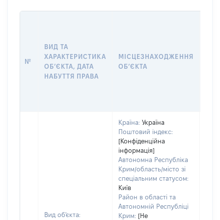
ВАР
ДАТ
НАБ
ВИД ТА
ПРА
ХАРАКТЕРИСТИКА
МІСЦЕЗНАХОДЖЕННЯ
№
ЗА
ОБʼЄКТА, ДАТА
ОБʼЄКТА
ОС
НАБУТТЯ ПРАВА
ГР
ОЦІ
ГРН
Країна:
Україна
Поштовий індекс:
[Конфіденційна
інформація]
Автономна Республіка
Крим/область/місто зі
спеціальним статусом:
Київ
Район в області та
Автономній Республіці
Вид об'єкта:
Крим:
[Не