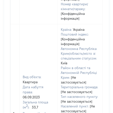
Номер квартири/
кімнати/гаражу:
[Конфіденційна
інформація]
Країна:
Україна
Поштовий індекс:
[Конфіденційна
інформація]
Автономна Республіка
Крим/область/місто зі
спеціальним статусом:
Київ
Район в області та
Автономній Республіці
Вид об'єкта:
Крим:
[Не
Квартира
застосовується]
Дата набуття
Територіальна громада:
[Не застосовується]
права:
580
Тип населеного пункту:
06.09.2023
Тип
[Не застосовується]
Загальна площа
варт
2
Населений пункт:
[Не
(м
):
33,7
обʼє
застосовується]