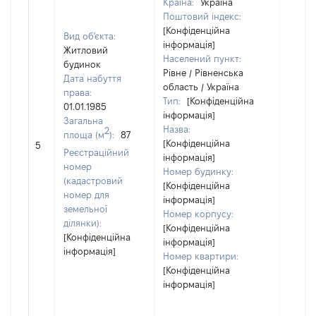
Країна:
Україна
Поштовий індекс:
[Конфіденційна
Вид об'єкта:
інформація]
Житловий
Населений пункт:
будинок
Рівне / Рівненська
Дата набуття
область / Україна
права:
Тип:
[Конфіденційна
01.01.1985
інформація]
Загальна
Назва:
2
площа (м
):
87
[Конфіденційна
[Не ві
5
Реєстраційний
інформація]
номер
Номер будинку:
(кадастровий
[Конфіденційна
номер для
інформація]
земельної
Номер корпусу:
ділянки):
[Конфіденційна
[Конфіденційна
інформація]
інформація]
Номер квартири:
[Конфіденційна
інформація]