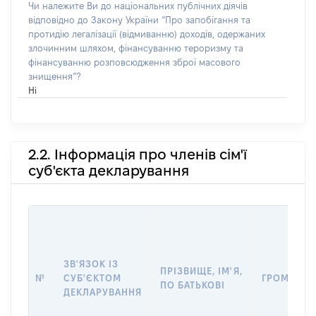
Чи належите Ви до національних публічних діячів
відповідно до Закону України “Про запобігання та
протидію легалізації (відмиванню) доходів, одержаних
злочинним шляхом, фінансуванню тероризму та
фінансуванню розповсюдження зброї масового
знищення”?
Ні
2.2. Інформація про членів сім'ї
суб'єкта декларування
ЗВ'ЯЗОК ІЗ
ПРІЗВИЩЕ, ІМ'Я,
№
СУБ'ЄКТОМ
ГРОМАДЯН
ПО БАТЬКОВІ
ДЕКЛАРУВАННЯ