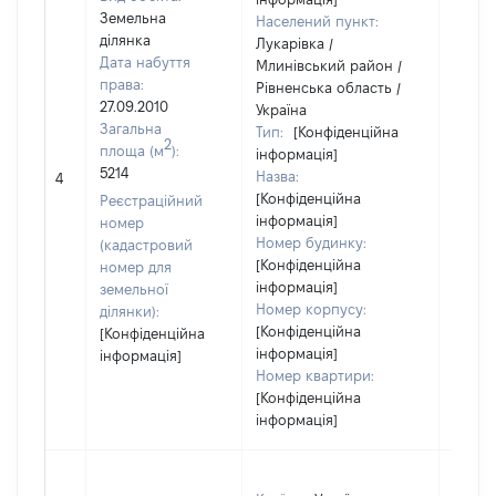
Земельна
Населений пункт:
ділянка
Лукарівка /
Дата набуття
Млинівський район /
права:
Рівненська область /
27.09.2010
Україна
Загальна
Тип:
[Конфіденційна
2
площа (м
):
інформація]
5214
Назва:
[Не ві
4
[Конфіденційна
Реєстраційний
інформація]
номер
Номер будинку:
(кадастровий
[Конфіденційна
номер для
інформація]
земельної
Номер корпусу:
ділянки):
[Конфіденційна
[Конфіденційна
інформація]
інформація]
Номер квартири:
[Конфіденційна
інформація]