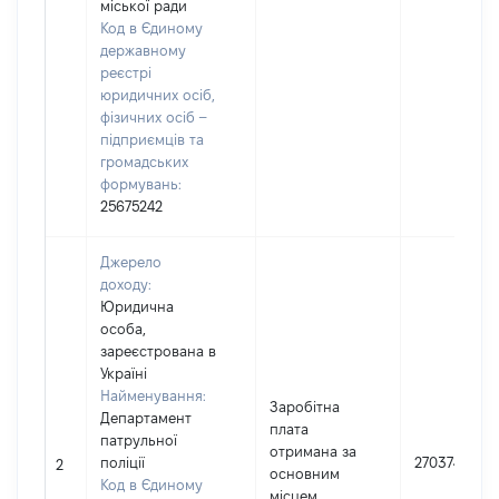
міської ради
Код в Єдиному
державному
реєстрі
юридичних осіб,
фізичних осіб –
підприємців та
громадських
формувань:
25675242
Джерело
доходу:
Юридична
особа,
зареєстрована в
Україні
Найменування:
Заробітна
Департамент
плата
патрульної
отримана за
поліції
270374
2
основним
Код в Єдиному
місцем