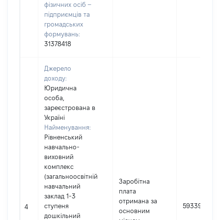
фізичних осіб –
підприємців та
громадських
формувань:
31378418
Джерело
доходу:
Юридична
особа,
зареєстрована в
Україні
Найменування:
Рівненський
навчально-
виховний
комплекс
(загальноосвітній
Заробітна
навчальний
плата
заклад 1-3
отримана за
ступеня
59339
4
основним
дошкільний