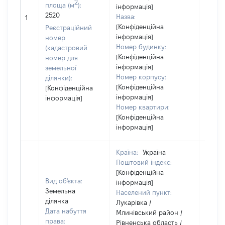
2
площа (м
):
інформація]
2520
Назва:
[Не ві
1
[Конфіденційна
Реєстраційний
інформація]
номер
Номер будинку:
(кадастровий
[Конфіденційна
номер для
інформація]
земельної
Номер корпусу:
ділянки):
[Конфіденційна
[Конфіденційна
інформація]
інформація]
Номер квартири:
[Конфіденційна
інформація]
Країна:
Україна
Поштовий індекс:
[Конфіденційна
Вид об'єкта:
інформація]
Земельна
Населений пункт:
ділянка
Лукарівка /
Дата набуття
Млинівський район /
права:
Рівненська область /