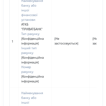
Найменування
банку або
іншої
фінансової
установи:
АТКБ
"ПРИВАТБАНК"
Тип рахунку:
[Конфіденційна
[Не
[Не
1
інформація]
застосовується]
застосов
Інший тип
рахунку:
[Конфіденційна
інформація]
Номер
рахунку:
[Конфіденційна
інформація]
Найменування
банку або
іншої