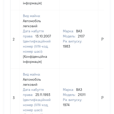
інформація]
Вид майна:
Автомобіль
легковий
Дата набуття
Марка:
ВАЗ
права:
13.10.2007
Модель:
2107
[Не від
2
Ідентифікаційний
Рік випуску:
номер (VIN-код,
1983
номер шасі):
[Конфіденційна
інформація]
Вид майна:
Автомобіль
легковий
Дата набуття
Марка:
ВАЗ
права:
25.11.1993
Модель:
21011
[Не від
3
Ідентифікаційний
Рік випуску:
номер (VIN-код,
1974
номер шасі):