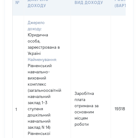
№
ВИД ДОХОДУ
ДОХОДУ
(ВАРТІСТЬ
Джерело
доходу:
Юридична
особа,
зареєстрована в
Україні
Найменування:
Рівненський
навчально-
виховний
комплекс
(загальноосвітній
Заробітна
навчальний
плата
заклад 1-3
отримана за
ступеня
19318
1
основним
дошкільний
місцем
навчальний
роботи
заклад N 14)
Рівненської