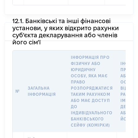
12.1. Банківські та інші фінансові
установи, у яких відкрито рахунки
суб'єкта декларування або членів
його сім'ї
ІНФОРМАЦІЯ ПРО
ФІЗИЧНУ АБО
ІНФОРМ
ЮРИДИЧНУ
ПРО ФІ
ОСОБУ, ЯКА МАЄ
АБО Ю
ПРАВО
ОСОБУ,
ЗАГАЛЬНА
РОЗПОРЯДЖАТИСЯ
ВІДКРИ
№
ІНФОРМАЦІЯ
ТАКИМ РАХУНКОМ
РАХУНО
АБО МАЄ ДОСТУП
ІМ’Я СУ
ДО
ДЕКЛАР
ІНДИВІДУАЛЬНОГО
АБО ЧЛ
БАНКІВСЬКОГО
ЙОГО СІ
СЕЙФУ (КОМІРКИ)