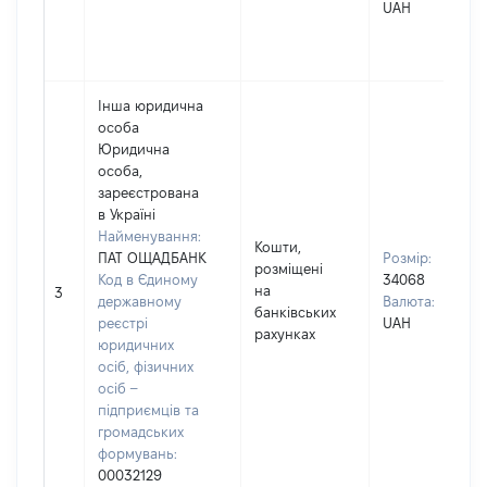
UAH
Інша юридична
особа
Юридична
особа,
зареєстрована
в Україні
Найменування:
Кошти,
ПАТ ОЩАДБАНК
Розмір:
розміщені
Код в Єдиному
34068
на
3
державному
Валюта:
банківських
реєстрі
UAH
рахунках
юридичних
осіб, фізичних
осіб –
підприємців та
громадських
формувань:
00032129