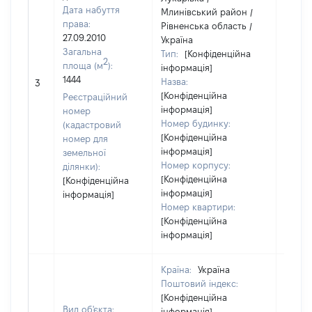
Дата набуття
Млинівський район /
права:
Рівненська область /
27.09.2010
Україна
Загальна
Тип:
[Конфіденційна
2
площа (м
):
інформація]
1444
Назва:
[Не ві
3
[Конфіденційна
Реєстраційний
інформація]
номер
Номер будинку:
(кадастровий
[Конфіденційна
номер для
інформація]
земельної
Номер корпусу:
ділянки):
[Конфіденційна
[Конфіденційна
інформація]
інформація]
Номер квартири:
[Конфіденційна
інформація]
Країна:
Україна
Поштовий індекс:
[Конфіденційна
Вид об'єкта:
інформація]