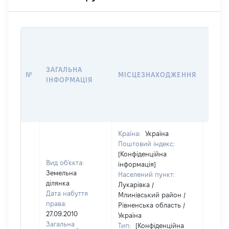
ВАРТ
ДАТУ
НАБУ
ЗАГАЛЬНА
ПРАВ
№
МІСЦЕЗНАХОДЖЕННЯ
ІНФОРМАЦІЯ
ЗА
ОСТ
ГРО
ОЦІ
Країна:
Україна
Поштовий індекс:
[Конфіденційна
Вид об'єкта:
інформація]
Земельна
Населений пункт:
ділянка
Лукарівка /
Дата набуття
Млинівський район /
права:
Рівненська область /
27.09.2010
Україна
Загальна
Тип:
[Конфіденційна