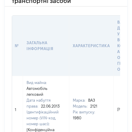
транспортні засоби
ВАРТІС
ДАТУ 
У ВЛАС
ВОЛОД
ЗАГАЛЬНА
№
ХАРАКТЕРИСТИКА
КОРИС
ІНФОРМАЦІЯ
АБО З
ОСТА
ГРОШ
ОЦІНК
Вид майна:
Автомобіль
легковий
Дата набуття
Марка:
ВАЗ
права:
22.06.2013
Модель:
2121
[Не від
1
Ідентифікаційний
Рік випуску:
номер (VIN-код,
1980
номер шасі):
[Конфіденційна