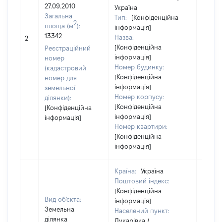
27.09.2010
Україна
Загальна
Тип:
[Конфіденційна
2
площа (м
):
інформація]
13342
Назва:
[Не ві
2
[Конфіденційна
Реєстраційний
інформація]
номер
Номер будинку:
(кадастровий
[Конфіденційна
номер для
інформація]
земельної
Номер корпусу:
ділянки):
[Конфіденційна
[Конфіденційна
інформація]
інформація]
Номер квартири:
[Конфіденційна
інформація]
Країна:
Україна
Поштовий індекс:
[Конфіденційна
Вид об'єкта:
інформація]
Земельна
Населений пункт:
ділянка
Лукарівка /