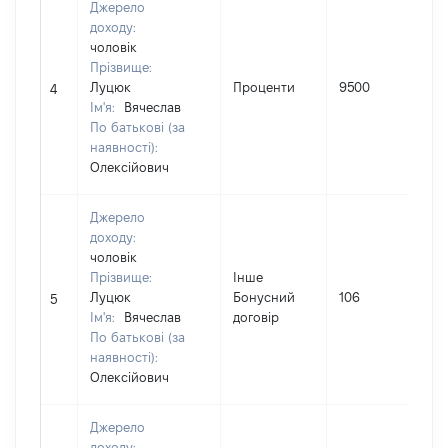
Джерело
доходу:
чоловік
Прізвище:
І
Луцюк
Проценти
9500
4
Ім'я:
Вячеслав
По батькові (за
(
наявності):
Олексійович
Джерело
доходу:
чоловік
Прізвище:
Інше
І
Луцюк
Бонусний
106
5
Ім'я:
Вячеслав
договір
По батькові (за
(
наявності):
Олексійович
Джерело
доходу: