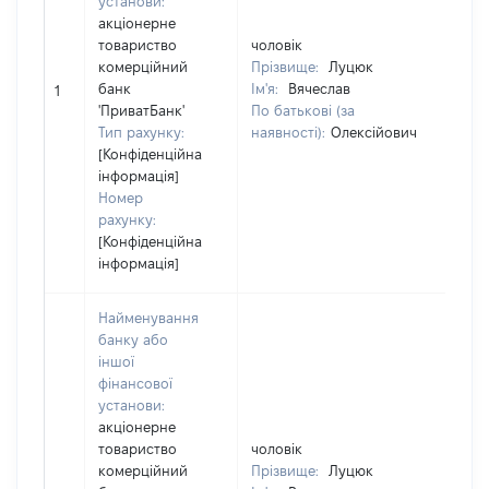
установи:
акціонерне
товариство
чоловік
чол
комерційний
Прізвище:
Луцюк
Прі
банк
Ім'я:
Вячеслав
Ім'
1
'ПриватБанк'
По батькові (за
По 
Тип рахунку:
наявності):
Олексійович
ная
[Конфіденційна
інформація]
Номер
рахунку:
[Конфіденційна
інформація]
Найменування
банку або
іншої
фінансової
установи:
акціонерне
товариство
чоловік
чол
комерційний
Прізвище:
Луцюк
Прі