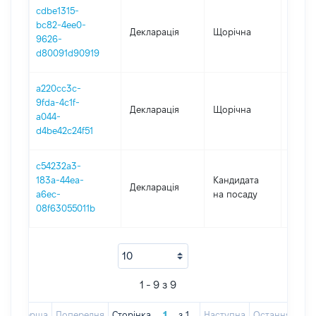
cdbe1315-
bc82-4ee0-
Декларація
Щорічна
2021
9626-
d80091d90919
a220cc3c-
9fda-4c1f-
Декларація
Щорічна
2020
a044-
d4be42c24f51
c54232a3-
183a-44ea-
Кандидата
Декларація
2020
a6ec-
на посаду
08f63055011b
1 - 9 з 9
Перша
Попередня
Сторінка
з
1
Наступна
Остання