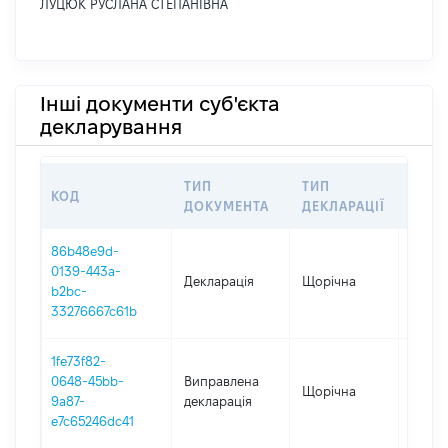
ЛУЦЮК РУСЛАНА СТЕПАНІВНА
Інші документи суб'єкта
декларування
ТИП
ТИП
КОД
ПЕРІ
ДОКУМЕНТА
ДЕКЛАРАЦІЇ
86b48e9d-
0139-443a-
Декларація
Щорічна
2025
b2bc-
33276667c61b
1fe73f82-
0648-45bb-
Виправлена
Щорічна
2024
9a87-
декларація
e7c65246dc41