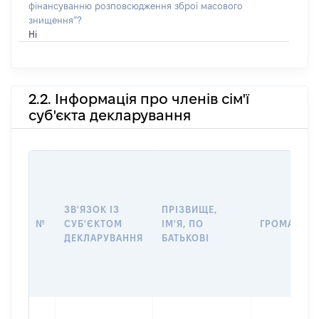
фінансуванню розповсюдження зброї масового
знищення”?
Ні
2.2. Інформація про членів сім'ї
суб'єкта декларування
ЗВ'ЯЗОК ІЗ
ПРІЗВИЩЕ,
№
СУБ'ЄКТОМ
ІМ'Я, ПО
ГРОМАДЯН
ДЕКЛАРУВАННЯ
БАТЬКОВІ