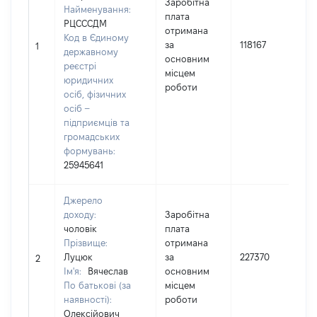
Заробітна
Найменування:
плата
РЦСССДМ
І
отримана
Код в Єдиному
за
118167
1
державному
основним
реєстрі
(
місцем
юридичних
роботи
осіб, фізичних
осіб –
підприємців та
громадських
формувань:
25945641
Джерело
доходу:
Заробітна
чоловік
плата
Прізвище:
отримана
І
Луцюк
за
227370
2
Ім'я:
Вячеслав
основним
По батькові (за
місцем
(
наявності):
роботи
Олексійович