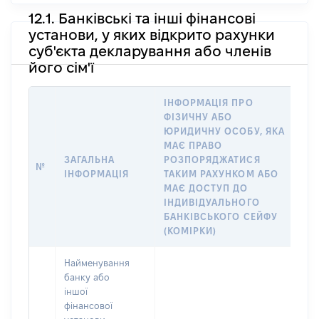
12.1. Банківські та інші фінансові
установи, у яких відкрито рахунки
суб'єкта декларування або членів
його сім'ї
ІНФОРМАЦІЯ ПРО
ФІЗИЧНУ АБО
ІН
ЮРИДИЧНУ ОСОБУ, ЯКА
ФІ
МАЄ ПРАВО
ЮР
ЗАГАЛЬНА
РОЗПОРЯДЖАТИСЯ
№
ВІ
ІНФОРМАЦІЯ
ТАКИМ РАХУНКОМ АБО
ІМ
МАЄ ДОСТУП ДО
ДЕ
ІНДИВІДУАЛЬНОГО
ЧЛ
БАНКІВСЬКОГО СЕЙФУ
(КОМІРКИ)
Найменування
банку або
іншої
фінансової