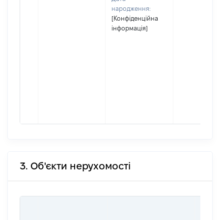
народження:
[Конфіденційна
інформація]
3. Об'єкти нерухомості
ВАРТ
ДАТУ