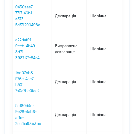
0430aae7-
7717-46b1-
Декларація
Щорічна
2024
a573-
5df71290498e
e22daf91-
9eeb-4b49-
Виправлена
Щорічна
2023
8d71-
декларація
398717fc84a4
1bd07bb8-
576c-4ac7-
Декларація
Щорічна
2023
b501-
7a0a7be0fae2
5c180d4d-
9e28-4ab6-
Декларація
Щорічна
2022
af1c-
2ecf5a93b3bd