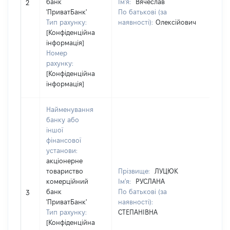
банк
Ім'я:
Вячеслав
Ім'
2
'ПриватБанк'
По батькові (за
По 
Тип рахунку:
наявності):
Олексійович
ная
[Конфіденційна
інформація]
Номер
рахунку:
[Конфіденційна
інформація]
Найменування
банку або
іншої
фінансової
установи:
акціонерне
товариство
Прізвище:
ЛУЦЮК
Прі
комерційний
Ім'я:
РУСЛАНА
Ім'
банк
По батькові (за
По 
3
'ПриватБанк'
наявності):
ная
Тип рахунку:
СТЕПАНІВНА
СТ
[Конфіденційна