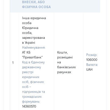
ВНЕСКИ, АБО
ФІЗИЧНА ОСОБА
Інша юридична
особа
Юридична
особа,
зареєстрована
в Україні
Найменування:
АТ КБ
Кошти,
Розмір:
"Приватбанк"
розміщені
106000
Код в Єдиному
на
1
Валюта:
державному
банківських
UAH
реєстрі
рахунках
юридичних
осіб, фізичних
осіб –
підприємців та
громадських
формувань:
14360570