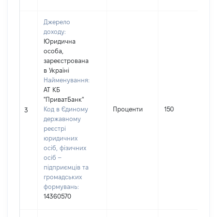
Джерело
доходу:
Юридична
особа,
зареєстрована
в Україні
Найменування:
АТ КБ
І
"ПриватБанк"
Код в Єдиному
Проценти
150
3
державному
(
реєстрі
юридичних
осіб, фізичних
осіб –
підприємців та
громадських
формувань:
14360570