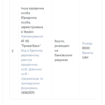
Інша юридична
особа
Юридична
особа,
зареєстрована
в Україні
Найменування:
АТ КБ
Кошти,
Розмір:
"ПриватБанк"
розміщені
8000
Код в Єдиному
на
2
Валюта:
державному
банківських
UAH
реєстрі
рахунках
юридичних
осіб, фізичних
осіб –
підприємців та
громадських
формувань:
14360570