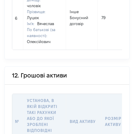
чоловік
І
Прізвище:
Інше
Луцюк
Бонусний
79
6
Ім'я:
Вячеслав
договір
(
По батькові (за
наявності):
Олексійович
12. Грошові активи
УСТАНОВА, В
ЯКІЙ ВІДКРИТІ
ТАКІ РАХУНКИ
АБО ДО ЯКОЇ
РОЗМІР
№
ВИД АКТИВУ
ЗРОБЛЕНІ
АКТИВУ
ВІДПОВІДНІ