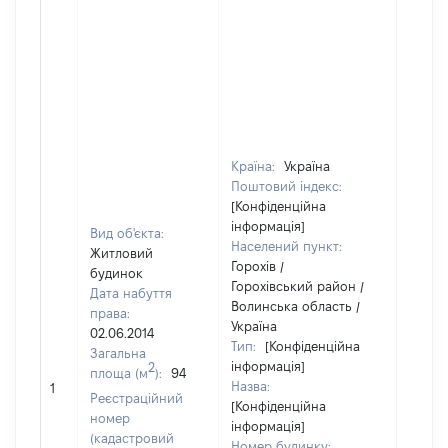
Країна:
Україна
Поштовий індекс:
[Конфіденційна
інформація]
Вид об'єкта:
Населений пункт:
Житловий
Горохів /
будинок
Горохівський район /
Дата набуття
Волинська область /
права:
Україна
02.06.2014
Тип:
[Конфіденційна
Загальна
інформація]
2
площа (м
):
94
Назва:
[Не ві
1
Реєстраційний
[Конфіденційна
номер
інформація]
(кадастровий
Номер будинку: