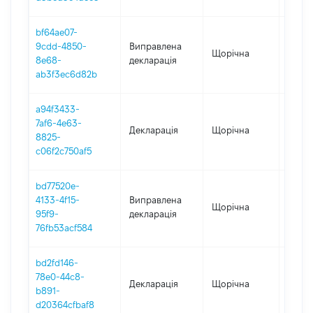
bf64ae07-
9cdd-4850-
Виправлена
Щорічна
2024
8e68-
декларація
ab3f3ec6d82b
a94f3433-
7af6-4e63-
Декларація
Щорічна
2024
8825-
c06f2c750af5
bd77520e-
4133-4f15-
Виправлена
Щорічна
2023
95f9-
декларація
76fb53acf584
bd2fd146-
78e0-44c8-
Декларація
Щорічна
2023
b891-
d20364cfbaf8