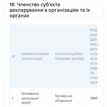
16. Членство суб’єкта
декларування в організаціях та їх
органах
КОД В
ЄДИНОМ
ДЕРЖАВН
РЕЄСТРІ
ЮРИДИЧ
НАЙМЕНУВАННЯ
ОРГАНІЗАЦІЙНО-
ОСІБ,
№
ОРГАНІЗАЦІЇ
ПРАВОВА ФОРМА
ФІЗИЧНИ
ОСІБ –
ПІДПРИЄ
ТА
ГРОМАДС
ФОРМУВА
Громадська
Громадське
1
організація "
36696992
об’єднання
ЗОРЯ"