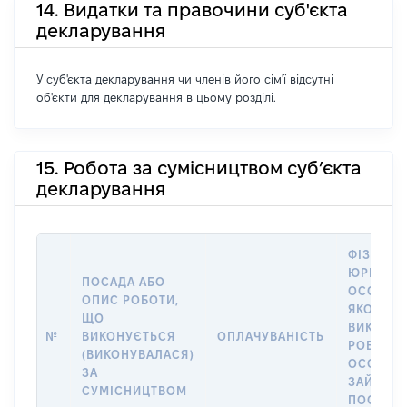
14. Видатки та правочини суб'єкта
декларування
У суб'єкта декларування чи членів його сім'ї відсутні
об'єкти для декларування в цьому розділі.
15. Робота за сумісництвом суб’єкта
декларування
ФІЗИЧНА
ЮРИДИЧ
ПОСАДА АБО
ОСОБА, 
ОПИС РОБОТИ,
ЯКОЇ
ЩО
ВИКОНУ
№
ВИКОНУЄТЬСЯ
ОПЛАЧУВАНІСТЬ
РОБОТА (
(ВИКОНУВАЛАСЯ)
ОСОБА
ЗА
ЗАЙМАЛ
СУМІСНИЦТВОМ
ПОСАДУ 