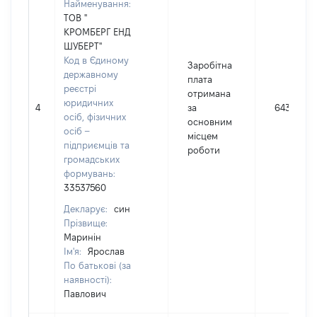
Найменування:
ТОВ "
КРОМБЕРГ ЕНД
ШУБЕРТ"
Код в Єдиному
Заробітна
державному
плата
реєстрі
отримана
юридичних
4
за
6433
осіб, фізичних
основним
осіб –
місцем
підприємців та
роботи
громадських
формувань:
33537560
Декларує:
син
Прізвище:
Маринін
Ім'я:
Ярослав
По батькові (за
наявності):
Павлович