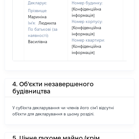
Декларує:
Номер будинку:
[Конфіденційна
Прізвище:
інформація]
Мариніна
Номер корпусу:
Ім'я:
Людмила
[Конфіденційна
По батькові (за
інформація]
наявності):
Номер квартири:
Василівна
[Конфіденційна
інформація]
4. Об'єкти незавершеного
будівництва
У суб'єкта декларування чи членів його сім'ї відсутні
об'єкти для декларування в цьому розділі.
5. Цінне рухоме майно (крім