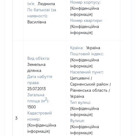
Номер корпусу:
Ім'я:
Людмила
[Конфіденційна
По батькові (за
інформація]
наявності):
Номер квартири:
Василівна
[Конфіденційна
інформація]
Країна:
Україна
Поштовий індекс:
Вид об'єкта:
[Конфіденційна
Земельна
інформація]
ділянка
Населений пункт:
Дата набуття
Цепцевичі /
права:
Сарненський район /
25.07.2013
Рівненська область /
Загальна
Україна
2
площа (м
):
Тип вулиці:
1500
[Конфіденційна
Кадастровий
інформація]
[Не
3
номер:
Вулиця:
відом
[Конфіденційна
[Конфіденційна
інформація]
інформація]