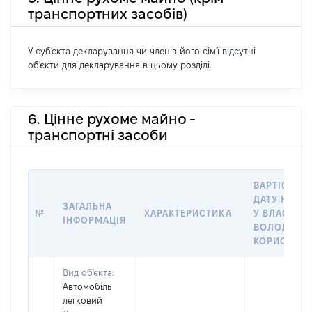
транспортних засобів)
У суб'єкта декларування чи членів його сім'ї відсутні
об'єкти для декларування в цьому розділі.
6. Цінне рухоме майно -
транспортні засоби
ВАРТІСТЬ Н
ДАТУ НАБУ
ЗАГАЛЬНА
№
ХАРАКТЕРИСТИКА
У ВЛАСНІСТ
ІНФОРМАЦІЯ
ВОЛОДІННЯ
КОРИСТУВ
Вид об'єкта:
Автомобіль
легковий