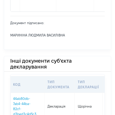
Документ підписано:
МАРИНІНА ЛЮДМИЛА ВАСИЛІВНА
Інші документи суб'єкта
декларування
ТИП
ТИП
КОД
ПЕРІ
ДОКУМЕНТА
ДЕКЛАРАЦІЇ
44ab80db-
7ab4-44ba-
Декларація
Щорічна
2025
82cf-
d3bed3c4d5c3