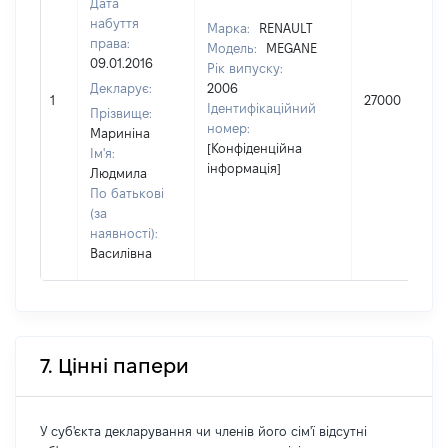
Дата
набуття
Марка:
RENAULT
права:
Модель:
MEGANE
09.01.2016
Рік випуску:
Декларує:
2006
1
27000
Ідентифікаційний
Прізвище:
номер:
Мариніна
[Конфіденційна
Ім'я:
інформація]
Людмила
По батькові
(за
наявності):
Василівна
7. Цінні папери
У суб'єкта декларування чи членів його сім'ї відсутні