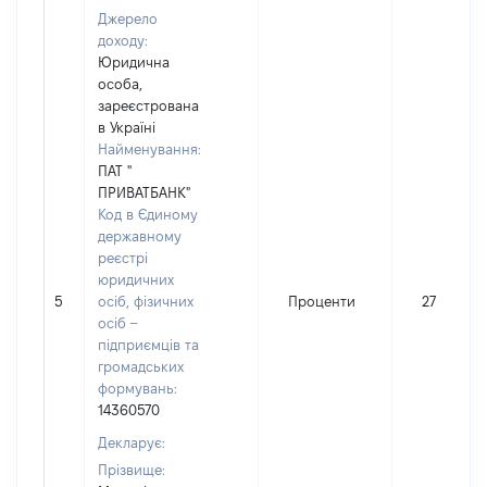
Джерело
доходу:
Юридична
особа,
зареєстрована
в Україні
Найменування:
ПАТ "
ПРИВАТБАНК"
Код в Єдиному
державному
реєстрі
юридичних
5
осіб, фізичних
Проценти
27
осіб –
підприємців та
громадських
формувань:
14360570
Декларує:
Прізвище: