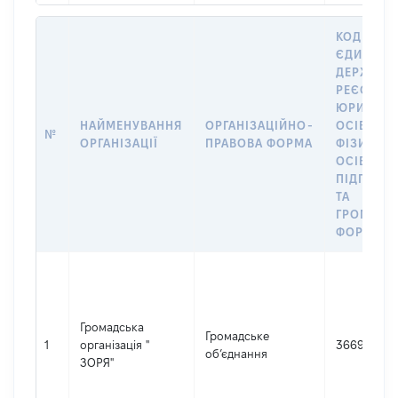
КОД В
ЄДИНОМ
ДЕРЖАВН
РЕЄСТРІ
ЮРИДИЧ
НАЙМЕНУВАННЯ
ОРГАНІЗАЦІЙНО-
ОСІБ,
№
ОРГАНІЗАЦІЇ
ПРАВОВА ФОРМА
ФІЗИЧНИ
ОСІБ –
ПІДПРИЄ
ТА
ГРОМАДС
ФОРМУВА
Громадська
Громадське
1
організація "
36696992
об’єднання
ЗОРЯ"