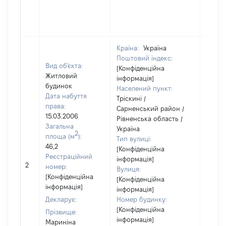
Країна:
Україна
Поштовий індекс:
Вид об'єкта:
[Конфіденційна
Житловий
інформація]
будинок
Населений пункт:
Дата набуття
Тріскині /
права:
Сарненський район /
15.03.2006
Рівненська область /
Загальна
Україна
2
площа (м
):
Тип вулиці:
46,2
[Конфіденційна
Реєстраційний
інформація]
2
10156
номер:
Вулиця:
[Конфіденційна
[Конфіденційна
інформація]
інформація]
Декларує:
Номер будинку:
[Конфіденційна
Прізвище:
інформація]
Мариніна