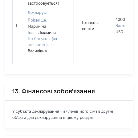
застосовується]
Декларує:
4000
Прізвище:
Готівкові
1
Валюта:
Мариніна
кошти
USD
Ім'я:
Людмила
По батькові (за
наявності):
Василівна
13. Фінансові зобов'язання
У суб'єкта декларування чи членів його сім'ї відсутні
об'єкти для декларування в цьому розділі.