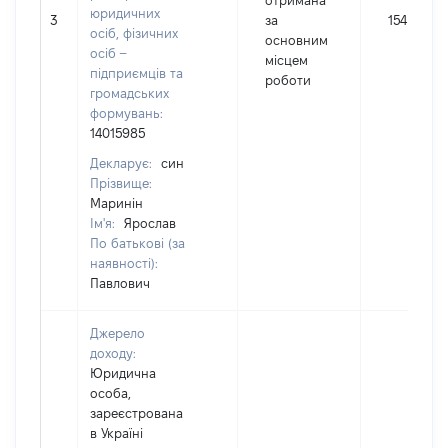
отримана
юридичних
3
за
154
осіб, фізичних
основним
осіб –
місцем
підприємців та
роботи
громадських
формувань:
14015985
Декларує:
син
Прізвище:
Маринін
Ім'я:
Ярослав
По батькові (за
наявності):
Павлович
Джерело
доходу:
Юридична
особа,
зареєстрована
в Україні