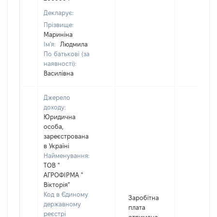
Декларує:
Прізвище:
Мариніна
Ім'я:
Людмила
По батькові (за
наявності):
Василівна
Джерело
доходу:
Юридична
особа,
зареєстрована
в Україні
Найменування:
ТОВ "
АГРОФІРМА "
Вікторія"
Код в Єдиному
Заробітна
державному
плата
реєстрі