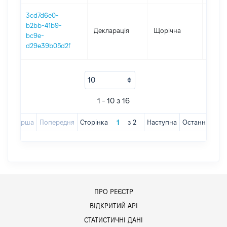
3cd7d6e0-
b2bb-41b9-
Декларація
Щорічна
2020
bc9e-
d29e39b05d2f
1 - 10 з 16
Перша
Попередня
Сторінка
з
2
Наступна
Остання
ПРО РЕЄСТР
ВІДКРИТИЙ АРІ
СТАТИСТИЧНІ ДАНІ