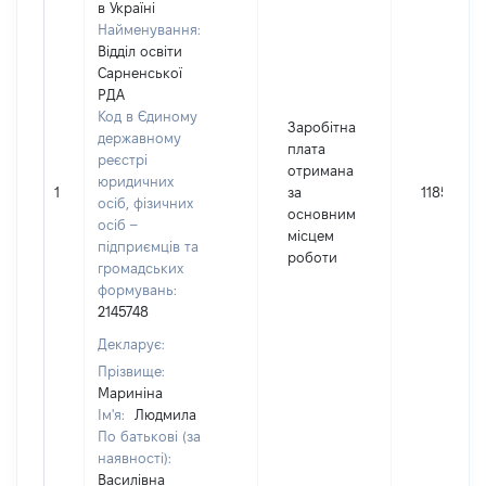
в Україні
Найменування:
Відділ освіти
Сарненської
РДА
Код в Єдиному
Заробітна
державному
плата
реєстрі
отримана
юридичних
1
за
118546
осіб, фізичних
основним
осіб –
місцем
підприємців та
роботи
громадських
формувань:
2145748
Декларує:
Прізвище:
Мариніна
Ім'я:
Людмила
По батькові (за
наявності):
Василівна