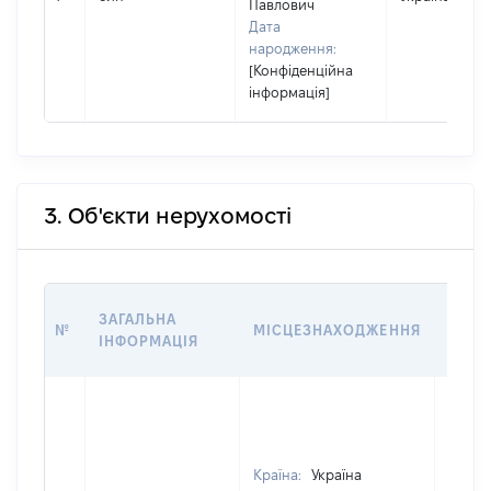
Павлович
Дата
народження:
[Конфіденційна
інформація]
3. Об'єкти нерухомості
ВАРТ
ЗАГАЛЬНА
№
МІСЦЕЗНАХОДЖЕННЯ
НА Д
ІНФОРМАЦІЯ
НАБУ
Країна:
Україна