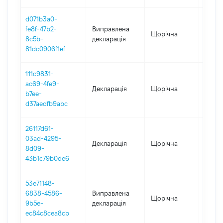
d071b3a0-
fe8f-47b2-
Виправлена
Щорічна
2022
8c5b-
декларація
81dc0906f1ef
111c9831-
ac69-4fe9-
Декларація
Щорічна
2022
b7ee-
d37aedfb9abc
26117d61-
03ad-4295-
Декларація
Щорічна
2021
8d09-
43b1c79b0de6
53e71148-
6838-4586-
Виправлена
Щорічна
2020
9b5e-
декларація
ec84c8cea8cb