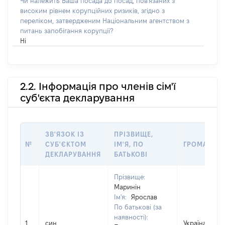
Чи належить Ваша посада до посад, пов'язаних з
високим рівнем корупційних ризиків, згідно з
переліком, затвердженим Національним агентством з
питань запобігання корупції?
Ні
2.2. Інформація про членів сім'ї
суб'єкта декларування
ЗВ'ЯЗОК ІЗ
ПРІЗВИЩЕ,
№
СУБ'ЄКТОМ
ІМ'Я, ПО
ГРОМАДЯН
ДЕКЛАРУВАННЯ
БАТЬКОВІ
Прізвище:
Маринін
Ім'я:
Ярослав
По батькові (за
наявності):
1
син
Україна