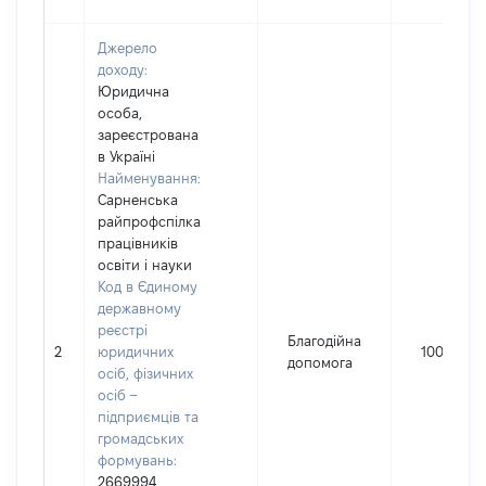
Джерело
доходу:
Юридична
особа,
зареєстрована
в Україні
Найменування:
Сарненська
райпрофспілка
працівників
освіти і науки
Код в Єдиному
державному
реєстрі
Благодійна
2
юридичних
1000
допомога
осіб, фізичних
осіб –
підприємців та
громадських
формувань:
2669994