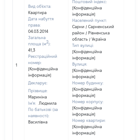
Поштовий індекс:
Вид об'єкта:
[Конфіденційна
Квартира
інформація]
Дата набуття
Населений пункт:
права:
Сарни / Сарненський
04.03.2014
район / Рівненська
Загальна
область / Україна
2
площа (м
):
Тип вулиці:
41,3
[Конфіденційна
Реєстраційний
інформація]
[Не
номер:
Вулиця:
1
відом
[Конфіденційна
[Конфіденційна
інформація]
інформація]
Декларує:
Номер будинку:
[Конфіденційна
Прізвище:
інформація]
Мариніна
Номер корпусу:
Ім'я:
Людмила
[Конфіденційна
По батькові (за
інформація]
наявності):
Номер квартири:
Василівна
[Конфіденційна
інформація]