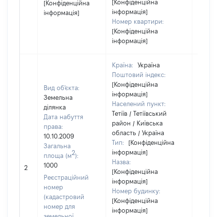
[Конфіденційна
[Конфіденційна
інформація]
інформація]
Номер квартири:
[Конфіденційна
інформація]
Країна:
Україна
Поштовий індекс:
[Конфіденційна
Вид об'єкта:
інформація]
Земельна
Населений пункт:
ділянка
Тетіїв / Тетіївський
Дата набуття
район / Київська
права:
область / Україна
10.10.2009
Тип:
[Конфіденційна
Загальна
інформація]
2
площа (м
):
Назва:
[Не
1000
2
[Конфіденційна
засто
Реєстраційний
інформація]
номер
Номер будинку:
(кадастровий
[Конфіденційна
номер для
інформація]
земельної