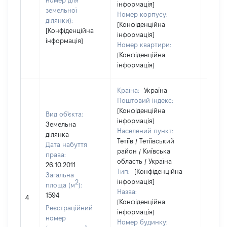
номер для
інформація]
земельної
Номер корпусу:
ділянки):
[Конфіденційна
[Конфіденційна
інформація]
інформація]
Номер квартири:
[Конфіденційна
інформація]
Країна:
Україна
Поштовий індекс:
[Конфіденційна
Вид об'єкта:
інформація]
Земельна
Населений пункт:
ділянка
Тетіїв / Тетіївський
Дата набуття
район / Київська
права:
область / Україна
26.10.2011
Тип:
[Конфіденційна
Загальна
інформація]
2
площа (м
):
Назва:
[Не
1594
4
[Конфіденційна
засто
Реєстраційний
інформація]
номер
Номер будинку: