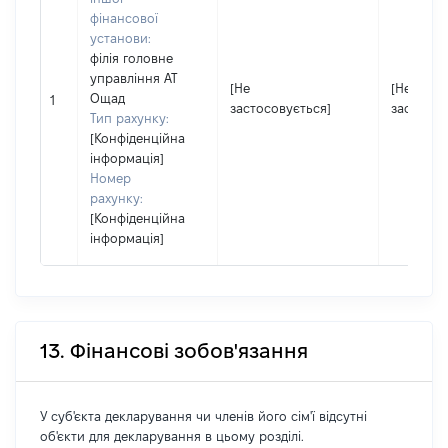
фінансової
установи:
філія головне
управління АТ
[Не
[Не
Ощад
1
застосовується]
застосов
Тип рахунку:
[Конфіденційна
інформація]
Номер
рахунку:
[Конфіденційна
інформація]
13. Фінансові зобов'язання
У суб'єкта декларування чи членів його сім'ї відсутні
об'єкти для декларування в цьому розділі.