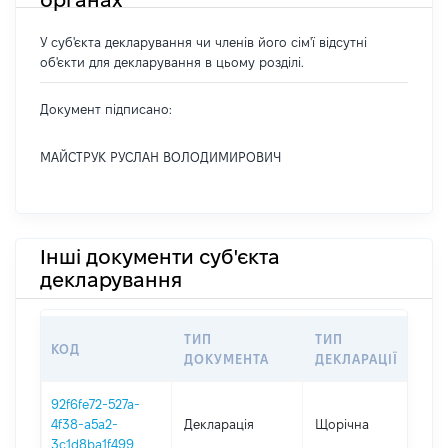
органах
У суб'єкта декларування чи членів його сім'ї відсутні
об'єкти для декларування в цьому розділі.
Документ підписано:
МАЙСТРУК РУСЛАН ВОЛОДИМИРОВИЧ
Інші документи суб'єкта
декларування
ТИП
ТИП
КОД
П
ДОКУМЕНТА
ДЕКЛАРАЦІЇ
92f6fe72-527a-
4f38-a5a2-
Декларація
Щорічна
2
3c1d8ba1f499