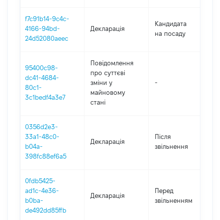
f7c91b14-9c4c-
Кандидата
4166-94bd-
Декларація
2
на посаду
24d52080aeec
Повідомлення
95400c98-
про суттєві
dc41-4684-
зміни y
-
2
80c1-
майновому
3c1bedf4a3e7
стані
0356d2e3-
33a1-48c0-
Після
Декларація
2
b04a-
звільнення
398fc88ef6a5
0fdb5425-
01
ad1c-4e36-
Перед
Декларація
-
b0ba-
звільненням
01
de492dd85ffb