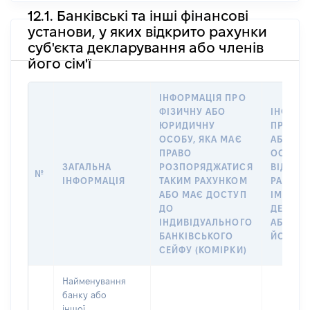
12.1. Банківські та інші фінансові
установи, у яких відкрито рахунки
суб'єкта декларування або членів
його сім'ї
ІНФОРМАЦІЯ ПРО
ФІЗИЧНУ АБО
ІНФОРМ
ЮРИДИЧНУ
ПРО ФІ
ОСОБУ, ЯКА МАЄ
АБО Ю
ПРАВО
ОСОБУ,
ЗАГАЛЬНА
РОЗПОРЯДЖАТИСЯ
ВІДКРИ
№
ІНФОРМАЦІЯ
ТАКИМ РАХУНКОМ
РАХУНО
АБО МАЄ ДОСТУП
ІМ’Я СУ
ДО
ДЕКЛАР
ІНДИВІДУАЛЬНОГО
АБО ЧЛ
БАНКІВСЬКОГО
ЙОГО СІ
СЕЙФУ (КОМІРКИ)
Найменування
банку або
іншої