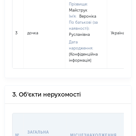
Прізвище:
Майструк
Ім'я:
Вероніка
По батькові (за
наявності):
3
дочка
Україна
Русланівна
Дата
народження:
[Конфіденційна
інформація]
3. Об'єкти нерухомості
ВАРТ
ДАТУ
ЗАГАЛЬНА
ПРАВ
№
МІСЦЕЗНАХОДЖЕННЯ