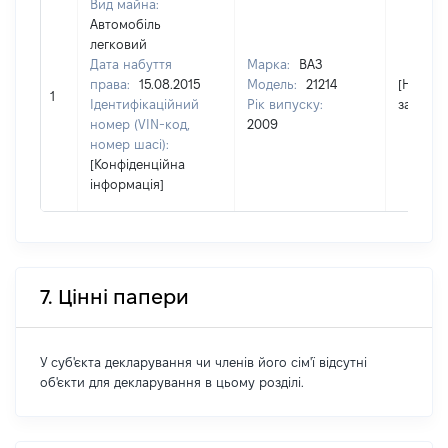
Вид майна:
Автомобіль
легковий
Дата набуття
Марка:
ВАЗ
права:
15.08.2015
Модель:
21214
[Не
1
Ідентифікаційний
Рік випуску:
застосо
номер (VIN-код,
2009
номер шасі):
[Конфіденційна
інформація]
7. Цінні папери
У суб'єкта декларування чи членів його сім'ї відсутні
об'єкти для декларування в цьому розділі.