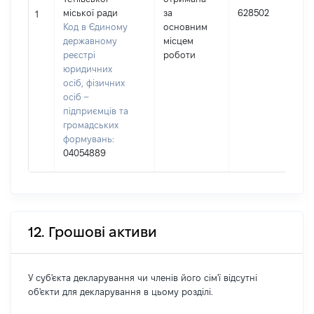
І
міської ради
за
628502
1
Код в Єдиному
основним
державному
місцем
реєстрі
роботи
юридичних
осіб, фізичних
осіб –
підприємців та
громадських
формувань:
04054889
12. Грошові активи
У суб'єкта декларування чи членів його сім'ї відсутні
об'єкти для декларування в цьому розділі.