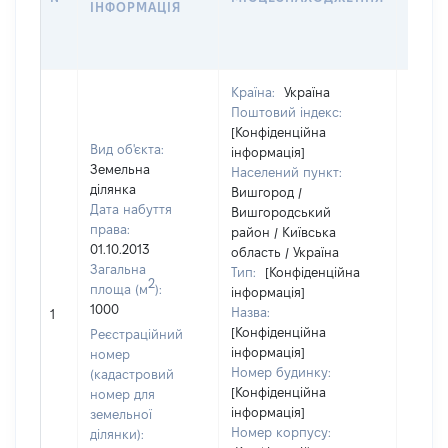
ІНФОРМАЦІЯ
ОСТ
ГРО
ОЦІ
Країна:
Україна
Поштовий індекс:
[Конфіденційна
Вид об'єкта:
інформація]
Земельна
Населений пункт:
ділянка
Вишгород /
Дата набуття
Вишгородський
права:
район / Київська
01.10.2013
область / Україна
Загальна
Тип:
[Конфіденційна
2
площа (м
):
інформація]
[Не
1000
Назва:
1
засто
[Конфіденційна
Реєстраційний
інформація]
номер
Номер будинку:
(кадастровий
[Конфіденційна
номер для
інформація]
земельної
Номер корпусу:
ділянки):