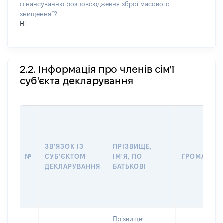
фінансуванню розповсюдження зброї масового
знищення”?
Ні
2.2. Інформація про членів сім'ї
суб'єкта декларування
ЗВ'ЯЗОК ІЗ
ПРІЗВИЩЕ,
№
СУБ'ЄКТОМ
ІМ'Я, ПО
ГРОМАДЯН
ДЕКЛАРУВАННЯ
БАТЬКОВІ
Прізвище: