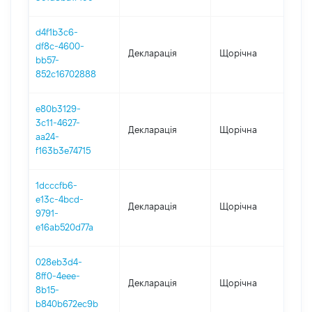
d4f1b3c6-
df8c-4600-
Декларація
Щорічна
2
bb57-
852c16702888
e80b3129-
3c11-4627-
Декларація
Щорічна
2
aa24-
f163b3e74715
1dcccfb6-
e13c-4bcd-
Декларація
Щорічна
2
9791-
e16ab520d77a
028eb3d4-
8ff0-4eee-
Декларація
Щорічна
2
8b15-
b840b672ec9b