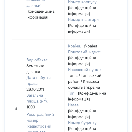
Номер корпусу:
ділянки):
[Конфіденційна
[Конфіденційна
інформація]
інформація]
Номер квартири:
[Конфіденційна
інформація]
Країна:
Україна
Поштовий індекс:
[Конфіденційна
Вид об'єкта:
інформація]
Земельна
Населений пункт:
ділянка
Тетіїв / Тетіївський
Дата набуття
район / Київська
права:
область / Україна
26.10.2011
Тип:
[Конфіденційна
Загальна
інформація]
2
площа (м
):
Назва:
[Не
1000
3
[Конфіденційна
засто
Реєстраційний
інформація]
номер
Номер будинку:
(кадастровий
[Конфіденційна