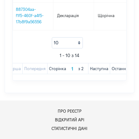
887304aa-
f1f5-460f-a4f5-
Декларація
Щорічна
2
17b8f9a56556
1 - 10 з 14
Перша
Попередня
Сторінка
з
2
Наступна
Остання
ПРО РЕЄСТР
ВІДКРИТИЙ АРІ
СТАТИСТИЧНІ ДАНІ