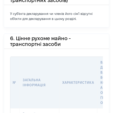
транспортних засобів)
У суб'єкта декларування чи членів його сім'ї відсутні
об'єкти для декларування в цьому розділі.
6. Цінне рухоме майно -
транспортні засоби
ВАРТІС
ДАТУ Н
ВЛАСН
ВОЛОД
ЗАГАЛЬНА
№
ХАРАКТЕРИСТИКА
КОРИС
ІНФОРМАЦІЯ
АБО З
ОСТА
ГРОШ
ОЦІНК