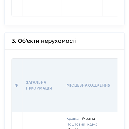
3. Об'єкти нерухомості
ВАРТ
ДАТУ
НАБУ
ЗАГАЛЬНА
ПРАВ
№
МІСЦЕЗНАХОДЖЕННЯ
ІНФОРМАЦІЯ
ЗА
ОСТ
ГРО
ОЦІ
Країна:
Україна
Поштовий індекс: