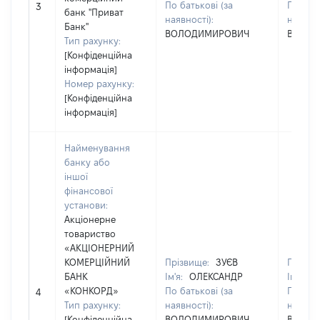
По батькові (за
По бать
3
банк "Приват
наявності):
наявнос
Банк"
ВОЛОДИМИРОВИЧ
ВОЛОД
Тип рахунку:
[Конфіденційна
інформація]
Номер рахунку:
[Конфіденційна
інформація]
Найменування
банку або
іншої
фінансової
установи:
Акціонерне
товариство
«АКЦІОНЕРНИЙ
КОМЕРЦІЙНИЙ
Прізвище:
ЗУЄВ
Прізви
БАНК
Ім'я:
ОЛЕКСАНДР
Ім'я:
О
«КОНКОРД»
По батькові (за
По бать
4
Тип рахунку:
наявності):
наявнос
[Конфіденційна
ВОЛОДИМИРОВИЧ
ВОЛОД