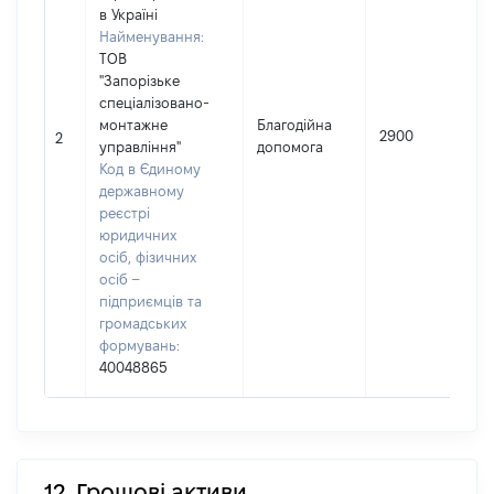
в Україні
Найменування:
ТОВ
"Запорізьке
спеціалізовано-
монтажне
Благодійна
2900
2
управління"
допомога
Код в Єдиному
державному
реєстрі
юридичних
осіб, фізичних
осіб –
підприємців та
громадських
формувань:
40048865
12. Грошові активи