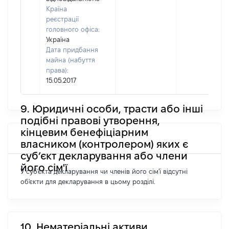
Країна
реєстрації
головного офіса:
Україна
Дата придбання
майна (набуття
права):
15.05.2017
9. Юридичні особи, трасти або інші
подібні правові утворення,
кінцевим бенефіціарним
власником (контролером) яких є
суб’єкт декларування або члени
його сім'ї
У суб'єкта декларування чи членів його сім'ї відсутні
об'єкти для декларування в цьому розділі.
10. Нематеріальні активи