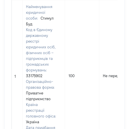
Найменування
юридичної
особи:
Стимул
Буд
Код в Єдиному
державному
реєстрі
юридичних осіб,
фізичних осіб –
підприємців та
громадських
формувань:
33175902
100
Не передано
1
Організаційно-
правова форма:
Приватне
підприємство
Країна
реєстрації
головного офіса:
Україна
Дата придбання