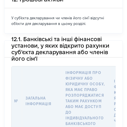
У суб'єкта декларування чи членів його сім'ї відсутні
об'єкти для декларування в цьому розділі.
12.1. Банківські та інші фінансові
установи, у яких відкрито рахунки
суб'єкта декларування або членів
його сім'ї
ІНФОРМАЦІЯ ПРО
ФІЗИЧНУ АБО
ІНФОР
ЮРИДИЧНУ ОСОБУ,
ФІЗИЧ
ЯКА МАЄ ПРАВО
ЮРИД
РОЗПОРЯДЖАТИСЯ
ЗАГАЛЬНА
ЯКА В
№
ТАКИМ РАХУНКОМ
ІНФОРМАЦІЯ
РАХУН
АБО МАЄ ДОСТУП
СУБ’Є
ДО
ДЕКЛА
ІНДИВІДУАЛЬНОГО
ЧЛЕНІ
БАНКІВСЬКОГО