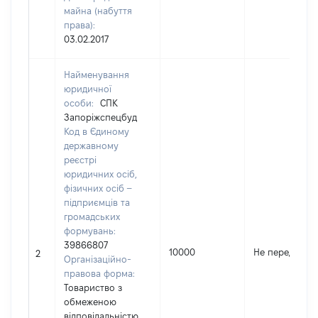
майна (набуття
права):
03.02.2017
Найменування
юридичної
особи:
СПК
Запоріжспецбуд
Код в Єдиному
державному
реєстрі
юридичних осіб,
фізичних осіб –
підприємців та
громадських
формувань:
39866807
10000
Не передано
2
Організаційно-
правова форма:
Товариство з
обмеженою
відповідальністю