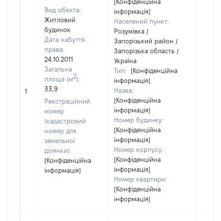
[Конфіденційна
Вид об'єкта:
інформація]
Житловий
Населений пункт:
будинок
Розумівка /
Дата набуття
Запорізький район /
права:
Запорізька область /
24.10.2011
Україна
Загальна
Тип:
[Конфіденційна
2
площа (м
):
інформація]
33,9
Назва:
55966
1
[Конфіденційна
Реєстраційний
інформація]
номер
Номер будинку:
(кадастровий
[Конфіденційна
номер для
інформація]
земельної
Номер корпусу:
ділянки):
[Конфіденційна
[Конфіденційна
інформація]
інформація]
Номер квартири:
[Конфіденційна
інформація]