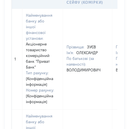
СЕЙФУ (КОМІРКИ)
Найменування
банку або
іншої
фінансової
установи:
Акціонерне
Прізвище:
ЗУЄВ
Прізви
товариство
Ім'я:
ОЛЕКСАНДР
Ім'я:
О
комерційний
По батькові (за
По бать
1
банк "Приват
наявності):
наявнос
Банк"
ВОЛОДИМИРОВИЧ
ВОЛОД
Тип рахунку:
[Конфіденційна
інформація]
Номер рахунку:
[Конфіденційна
інформація]
Найменування
банку або
іншої