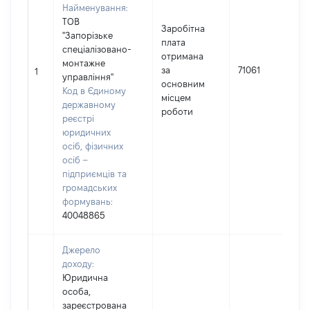
Найменування:
ТОВ
Заробітна
"Запорізьке
плата
спеціалізовано-
отримана
монтажне
за
71061
1
управління"
основним
Код в Єдиному
місцем
державному
роботи
реєстрі
юридичних
осіб, фізичних
осіб –
підприємців та
громадських
формувань:
40048865
Джерело
доходу:
Юридична
особа,
зареєстрована