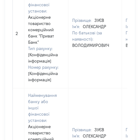
фінансової
установи:
Акціонерне
Прізвище:
ЗУЄВ
Прізви
товариство
Ім'я:
ОЛЕКСАНДР
Ім'я:
О
комерційний
По батькові (за
По бать
2
банк "Приват
наявності):
наявнос
Банк"
ВОЛОДИМИРОВИЧ
ВОЛОД
Тип рахунку:
[Конфіденційна
інформація]
Номер рахунку:
[Конфіденційна
інформація]
Найменування
банку або
іншої
фінансової
установи:
Акціонерне
Прізвище:
ЗУЄВ
Прізви
товариство
Ім'я:
ОЛЕКСАНДР
Ім'я:
О
комерційний