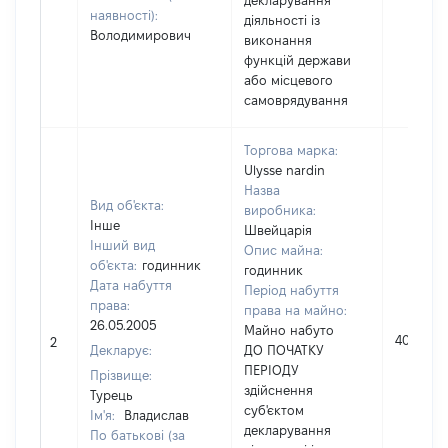
декларування
наявності):
діяльності із
Володимирович
виконання
функцій держави
або місцевого
самоврядування
Торгова марка:
Ulysse nardin
Назва
Вид об'єкта:
виробника:
Інше
Швейцарія
Інший вид
Опис майна:
об'єкта:
годинник
годинник
Дата набуття
Період набуття
права:
права на майно:
26.05.2005
Майно набуто
40000
2
Декларує:
ДО ПОЧАТКУ
ПЕРІОДУ
Прізвище:
здійснення
Турець
суб'єктом
Ім'я:
Владислав
декларування
По батькові (за