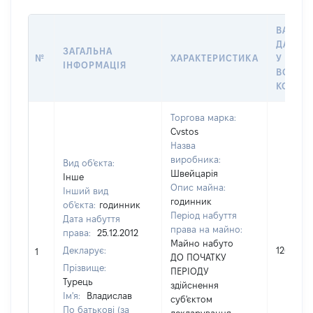
ВАРТІС
ДАТУ Н
ЗАГАЛЬНА
№
ХАРАКТЕРИСТИКА
У ВЛАС
ІНФОРМАЦІЯ
ВОЛОД
КОРИС
Торгова марка:
Cvstos
Назва
виробника:
Вид об'єкта:
Швейцарія
Інше
Опис майна:
Інший вид
годинник
об'єкта:
годинник
Період набуття
Дата набуття
права на майно:
права:
25.12.2012
Майно набуто
Декларує:
120000
1
ДО ПОЧАТКУ
Прізвище:
ПЕРІОДУ
Турець
здійснення
Ім'я:
Владислав
суб'єктом
По батькові (за