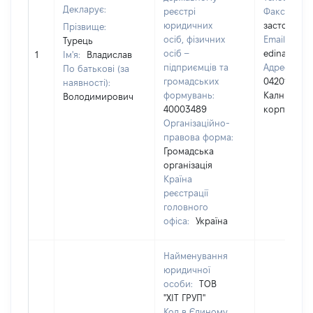
Декларує:
реєстрі
Факс:
[Не
юридичних
застосовує
Прізвище:
осіб, фізичних
Email:
Турець
осіб –
edinakoma
1
Ім'я:
Владислав
підприємців та
Адреса юри
По батькові (за
громадських
04201. м.Ки
наявності):
формувань:
Калнишевськ
Володимирович
40003489
корп. 6, оф
Організаційно-
правова форма:
Громадська
організація
Країна
реєстрації
головного
офіса:
Україна
Найменування
юридичної
особи:
ТОВ
"ХІТ ГРУП"
Код в Єдиному