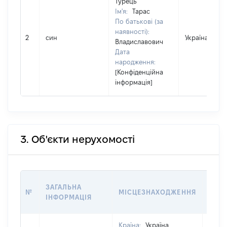
Турець
Ім'я:
Тарас
По батькові (за
наявності):
2
син
Україна
Владиславович
Дата
народження:
[Конфіденційна
інформація]
3. Об'єкти нерухомості
ВАРТ
ЗАГАЛЬНА
№
МІСЦЕЗНАХОДЖЕННЯ
НА Д
ІНФОРМАЦІЯ
НАБУ
Країна:
Україна