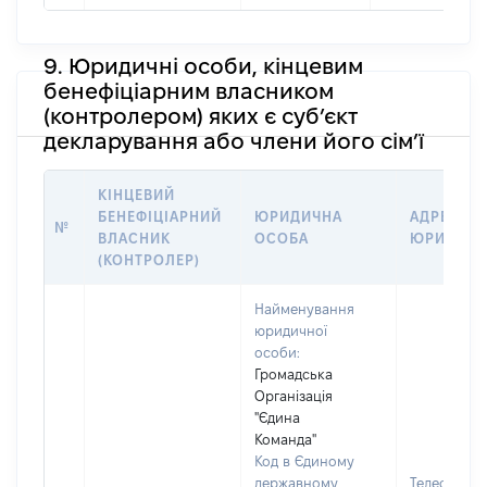
9. Юридичні особи, кінцевим
бенефіціарним власником
(контролером) яких є суб’єкт
декларування або члени його сім’ї
КІНЦЕВИЙ
БЕНЕФІЦІАРНИЙ
ЮРИДИЧНА
АДРЕСА Т
№
ВЛАСНИК
ОСОБА
ЮРИДИЧН
(КОНТРОЛЕР)
Найменування
юридичної
особи:
Громадська
Організація
"Єдина
Команда"
Код в Єдиному
державному
Телефон: