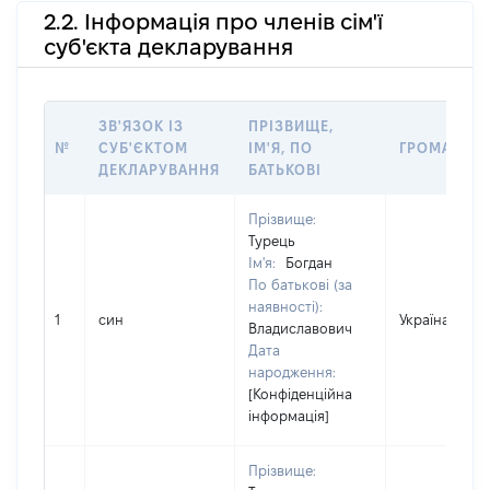
2.2. Інформація про членів сім'ї
суб'єкта декларування
ЗВ'ЯЗОК ІЗ
ПРІЗВИЩЕ,
№
СУБ'ЄКТОМ
ІМ'Я, ПО
ГРОМАДЯН
ДЕКЛАРУВАННЯ
БАТЬКОВІ
Прізвище:
Турець
Ім'я:
Богдан
По батькові (за
наявності):
1
син
Україна
Владиславович
Дата
народження:
[Конфіденційна
інформація]
Прізвище: