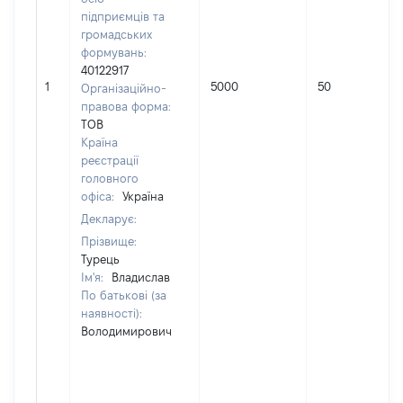
підприємців та
громадських
формувань:
40122917
1
5000
50
Організаційно-
правова форма:
ТОВ
Країна
реєстрації
головного
офіса:
Україна
Декларує:
Прізвище:
Турець
Ім'я:
Владислав
По батькові (за
наявності):
Володимирович