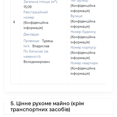
Тип вулиці:
Загальна площа (м
):
[Конфіденційна
15,09
інформація]
Реєстраційний
Вулиця:
номер:
[Конфіденційна
4
[Конфіденційна
інформація]
інформація]
Номер будинку:
Декларує:
[Конфіденційна
Прізвище:
Турець
інформація]
Ім'я:
Владислав
Номер корпусу:
По батькові (за
[Конфіденційна
наявності):
інформація]
Володимирович
Номер квартири:
[Конфіденційна
інформація]
5. Цінне рухоме майно (крім
транспортних засобів)