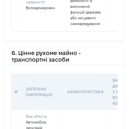
діяльності із
наявності):
виконання
Володимирович
функцій держави
або місцевого
самоврядування
6. Цінне рухоме майно -
транспортні засоби
ВАРТІС
ДАТУ Н
ЗАГАЛЬНА
№
ХАРАКТЕРИСТИКА
У ВЛАСН
ІНФОРМАЦІЯ
ВОЛОДІ
КОРИСТ
Вид об'єкта:
Автомобіль
легковий