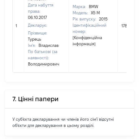
Дата набуття
Марка:
BMW
права:
Модель:
X5 M
06.10.2017
Рік випуску:
2015
Декларує:
Ідентифікаційний
1
1784427
номер:
Прізвище:
[Конфіденційна
Турець
інформація]
Ім'я:
Владислав
По батькові (за
наявності):
Володимирович
7. Цінні папери
У суб'єкта декларування чи членів його сім'ї відсутні
об'єкти для декларування в цьому розділі.