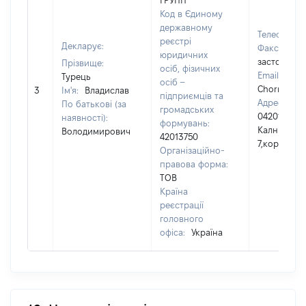
ГРУПП"
Код в Єдиному
державному
Телефон:
реєстрі
Декларує:
Факс:
[Не
юридичних
застосовує
Прізвище:
осіб, фізичних
Email:
Турець
осіб –
Chorniy89
3
Ім'я:
Владислав
підприємців та
Адреса юри
По батькові (за
громадських
04201. м.Ки
наявності):
формувань:
Калнишевсь
Володимирович
42013750
7,корп.6, о
Організаційно-
правова форма:
ТОВ
Країна
реєстрації
головного
офіса:
Україна