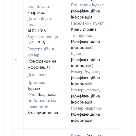
Поштовий індекс:
Вид об'єкта:
[Конфіденційна
Квартира
інформація]
Дата набуття
Населений пункт:
права:
Київ / Україна
14.02.2013
Тип вулиці:
Загальна площа
2
[Конфіденційна
(м
):
71,8
інформація]
Реєстраційний
Вулиця:
номер:
[Конфіденційна
1
15932
[Конфіденційна
інформація]
інформація]
Номер будинку:
Декларує:
[Конфіденційна
Прізвище:
інформація]
Турець
Номер корпусу:
Ім'я:
Владислав
[Конфіденційна
По батькові (за
інформація]
наявності):
Номер квартири:
Володимирович
[Конфіденційна
інформація]
Країна:
Україна