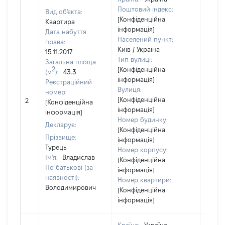
Поштовий індекс:
Вид об'єкта:
[Конфіденційна
Квартира
інформація]
Дата набуття
Населений пункт:
права:
Київ / Україна
15.11.2017
Тип вулиці:
Загальна площа
2
[Конфіденційна
(м
):
43.3
інформація]
Реєстраційний
Вулиця:
номер:
[Конфіденційна
2
1083
[Конфіденційна
інформація]
інформація]
Номер будинку:
Декларує:
[Конфіденційна
Прізвище:
інформація]
Турець
Номер корпусу:
Ім'я:
Владислав
[Конфіденційна
По батькові (за
інформація]
наявності):
Номер квартири:
Володимирович
[Конфіденційна
інформація]