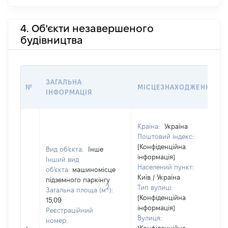
4. Об'єкти незавершеного
будівництва
ЗАГАЛЬНА
№
МІСЦЕЗНАХОДЖЕННЯ
ІНФОРМАЦІЯ
Країна:
Україна
Поштовий індекс:
[Конфіденційна
Вид об'єкта:
Інше
інформація]
Інший вид
Населений пункт:
об'єкта:
машиномісце
Київ / Україна
підземного паркінгу
2
Тип вулиці:
Загальна площа (м
):
[Конфіденційна
15,09
інформація]
Реєстраційний
Вулиця:
номер: