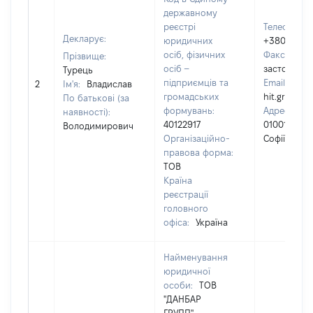
державному
реєстрі
Телефон:
Декларує:
юридичних
+38050102
осіб, фізичних
Факс:
[Не
Прізвище:
осіб –
застосовує
Турець
підприємців та
Email:
2
Ім'я:
Владислав
громадських
hit.group.
По батькові (за
формувань:
Адреса юри
наявності):
40122917
01001,м. Киї
Володимирович
Організаційно-
Софіївська,
правова форма:
ТОВ
Країна
реєстрації
головного
офіса:
Україна
Найменування
юридичної
особи:
ТОВ
"ДАНБАР