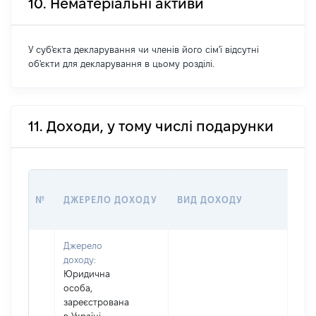
10. Нематеріальні активи
У суб'єкта декларування чи членів його сім'ї відсутні
об'єкти для декларування в цьому розділі.
11. Доходи, у тому числі подарунки
РОЗ
№
ДЖЕРЕЛО ДОХОДУ
ВИД ДОХОДУ
(ВА
Джерело
доходу:
Юридична
особа,
зареєстрована