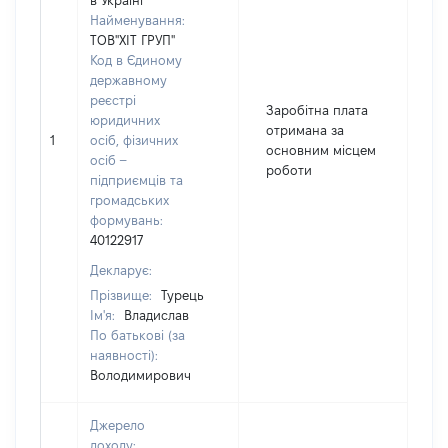
в Україні
Найменування:
ТОВ"ХІТ ГРУП"
Код в Єдиному
державному
реєстрі
Заробітна плата
юридичних
отримана за
1
осіб, фізичних
1
основним місцем
осіб –
роботи
підприємців та
громадських
формувань:
40122917
Декларує:
Прізвище:
Турець
Ім'я:
Владислав
По батькові (за
наявності):
Володимирович
Джерело
доходу: