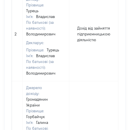
Прізвище:
Турець
Ім'я:
Владислав
По батькові (за
наявності):
Дохід від зайняття
2
Володимирович
підприємницькою
5
діяльністю
Декларує:
Прізвище:
Турець
Ім'я:
Владислав
По батькові (за
наявності):
Володимирович
Джерело
доходу:
Громадянин
України
Прізвище:
Горбайчук
Ім'я:
Галина
По батькові: