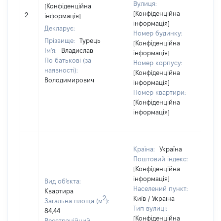
Вулиця:
[Конфіденційна
[Конфіденційна
2
інформація]
інформація]
Декларує:
Номер будинку:
Прізвище:
Турець
[Конфіденційна
Ім'я:
Владислав
інформація]
По батькові (за
Номер корпусу:
наявності):
[Конфіденційна
Володимирович
інформація]
Номер квартири:
[Конфіденційна
інформація]
Країна:
Україна
Поштовий індекс:
[Конфіденційна
інформація]
Вид об'єкта:
Населений пункт:
Квартира
2
Київ / Україна
Загальна площа (м
):
Тип вулиці:
84,44
[Конфіденційна
Реєстраційний