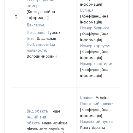
інформація]
номер:
Вулиця:
[Конфіденційна
[Конфіденційна
3
інформація]
інформація]
Декларує:
Номер будинку:
Прізвище:
Турець
[Конфіденційна
Ім'я:
Владислав
інформація]
По батькові (за
Номер корпусу:
наявності):
[Конфіденційна
Володимирович
інформація]
Номер квартири:
[Конфіденційна
інформація]
Країна:
Україна
Поштовий індекс:
[Конфіденційна
Вид об'єкта:
Інше
інформація]
Інший вид
Населений пункт:
об'єкта:
машиномісце
Київ / Україна
підземного паркінгу
2