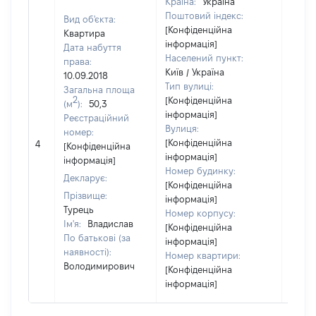
Країна:
Україна
Поштовий індекс:
Вид об'єкта:
[Конфіденційна
Квартира
інформація]
Дата набуття
Населений пункт:
права:
Київ / Україна
10.09.2018
Тип вулиці:
Загальна площа
2
[Конфіденційна
(м
):
50,3
інформація]
Реєстраційний
Вулиця:
номер:
[Конфіденційна
4
14543
[Конфіденційна
інформація]
інформація]
Номер будинку:
Декларує:
[Конфіденційна
Прізвище:
інформація]
Турець
Номер корпусу:
Ім'я:
Владислав
[Конфіденційна
По батькові (за
інформація]
наявності):
Номер квартири:
Володимирович
[Конфіденційна
інформація]