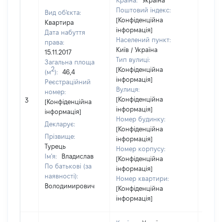
Країна:
Україна
Поштовий індекс:
Вид об'єкта:
[Конфіденційна
Квартира
інформація]
Дата набуття
Населений пункт:
права:
Київ / Україна
15.11.2017
Тип вулиці:
Загальна площа
2
[Конфіденційна
(м
):
46,4
інформація]
Реєстраційний
Вулиця:
номер:
[Конфіденційна
3
11609
[Конфіденційна
інформація]
інформація]
Номер будинку:
Декларує:
[Конфіденційна
Прізвище:
інформація]
Турець
Номер корпусу:
Ім'я:
Владислав
[Конфіденційна
По батькові (за
інформація]
наявності):
Номер квартири:
Володимирович
[Конфіденційна
інформація]