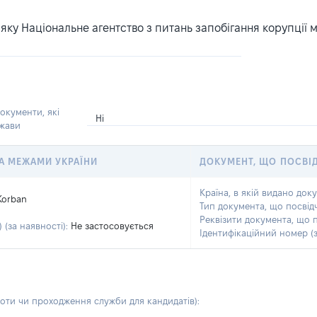
ку Національне агентство з питань запобігання корупції 
окументи, які
Ні
ржави
 ЗА МЕЖАМИ УКРАЇНИ
ДОКУМЕНТ, ЩО ПОСВІ
Країна, в якій видано док
Korban
Тип документа, що посвід
Реквізити документа, що 
 (за наявності):
Не застосовується
Ідентифікаційний номер (з
боти чи проходження служби для кандидатів)
: