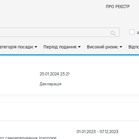
Й
ПРО РЕЄСТР
ш
атегорія посади:
Період подання:
Високий ризик:
Відп
25.01.2024 23:21
Декларація
01.01.2023 - 07.12.2023
ого самоврядування (охоплює