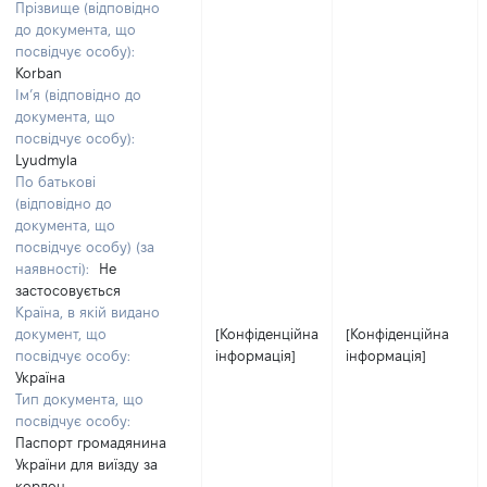
Прізвище (відповідно
до документа, що
посвідчує особу):
Korban
Ім’я (відповідно до
документа, що
посвідчує особу):
Lyudmyla
По батькові
(відповідно до
документа, що
посвідчує особу) (за
наявності):
Не
застосовується
Країна, в якій видано
документ, що
[Конфіденційна
[Конфіденційна
посвідчує особу:
інформація]
інформація]
Україна
Тип документа, що
посвідчує особу:
Паспорт громадянина
України для виїзду за
кордон