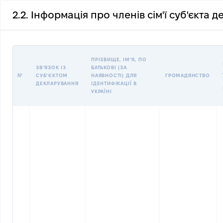
2.2. Інформація про членів сім'ї суб'єкта 
ПРІЗВИЩЕ, ІМʼЯ, ПО
ЗВʼЯЗОК ІЗ
БАТЬКОВІ (ЗА
№
СУБʼЄКТОМ
НАЯВНОСТІ) ДЛЯ
ГРОМАДЯНСТВО
ДЕКЛАРУВАННЯ
ІДЕНТИФІКАЦІЇ В
УКРАЇНІ