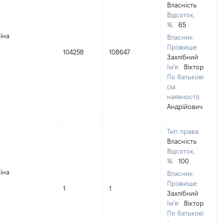
Власність
Відсоток,
%:
65
їна
Власник:
Прізвище:
104258
108647
Захлібний
Ім'я:
Віктор
По батькові
(за
наявності):
Андрійович
Тип права:
Власність
Відсоток,
%:
100
їна
Власник:
Прізвище:
1
1
Захлібний
Ім'я:
Віктор
По батькові