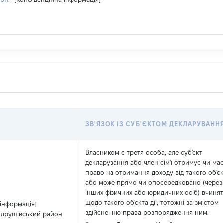
ЗВ'ЯЗОК ІЗ СУБ'ЄКТОМ ДЕКЛАРУВАНН
Власником є третя особа, але суб'єкт
декларування або член сім'ї отримує чи ма
право на отримання доходу від такого об'є
або може прямо чи опосередковано (через
інших фізичних або юридичних осіб) вчиня
щодо такого об'єкта дії, тотожні за змістом
 інформація]
здійсненню права розпорядження ним.
ндрушівський район