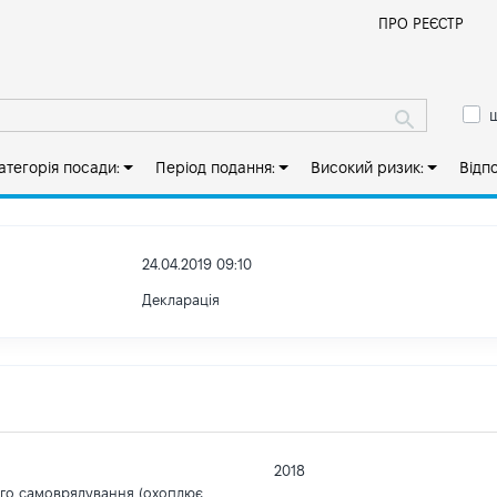
Й
ПРО РЕЄСТР
ш
атегорія посади:
Період подання:
Високий ризик:
Відп
24.04.2019 09:10
Декларація
2018
ого самоврядування (охоплює