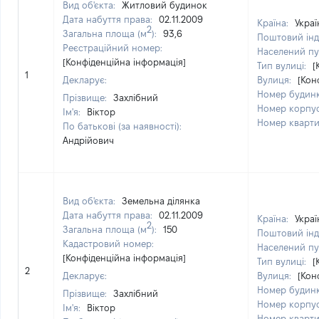
Вид об'єкта:
Житловий будинок
Дата набуття права:
02.11.2009
Країна:
Украї
2
Загальна площа (м
):
93,6
Поштовий інд
Реєстраційний номер:
Населений пу
[Конфіденційна інформація]
Тип вулиці:
[
1
Декларує:
Вулиця:
[Кон
Номер будин
Прізвище:
Захлібний
Номер корпу
Ім'я:
Віктор
Номер кварт
По батькові (за наявності):
Андрійович
Вид об'єкта:
Земельна ділянка
Дата набуття права:
02.11.2009
Країна:
Украї
2
Загальна площа (м
):
150
Поштовий інд
Кадастровий номер:
Населений пу
[Конфіденційна інформація]
Тип вулиці:
[
2
Декларує:
Вулиця:
[Кон
Номер будин
Прізвище:
Захлібний
Номер корпу
Ім'я:
Віктор
Номер кварт