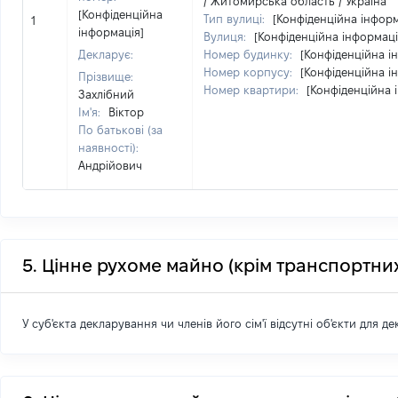
/ Житомирська область / Україна
[Конфіденційна
Тип вулиці:
[Конфіденційна інформ
1
інформація]
Вулиця:
[Конфіденційна інформаці
Декларує:
Номер будинку:
[Конфіденційна і
Номер корпусу:
[Конфіденційна і
Прізвище:
Номер квартири:
[Конфіденційна 
Захлібний
Ім'я:
Віктор
По батькові (за
наявності):
Андрійович
5. Цінне рухоме майно (крім транспортних
У суб'єкта декларування чи членів його сім'ї відсутні об'єкти для д