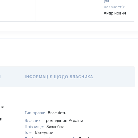
(за
наявності):
Андрійович
Я
ІНФОРМАЦІЯ ЩОДО ВЛАСНИКА
є
кта
Тип права:
Власність
ти
Власник:
Громадянин України
Прізвище:
Захлебна
Ім'я:
Катерина