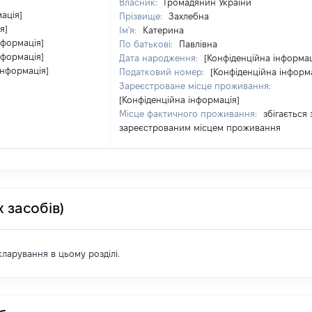
Власник:
Громадянин України
ація]
Прізвище:
Захлебна
я]
Ім'я:
Катерина
нформація]
По батькові:
Павлівна
нформація]
Дата народження:
[Конфіденційна інформац
інформація]
Податковий номер:
[Конфіденційна інформ
Зареєстроване місце проживання:
[Конфіденційна інформація]
Місце фактичного проживання:
збігається 
зареєстрованим місцем проживання
 засобів)
екларування в цьому розділі.