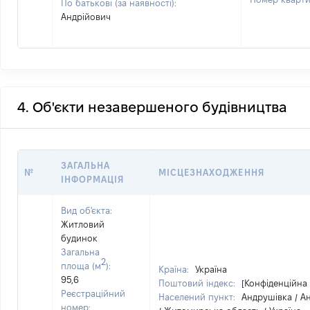
По батькові (за наявності):
Андрійович
4. Об'єкти незавершеного будівництва
ЗАГАЛЬНА
№
МІСЦЕЗНАХОДЖЕННЯ
ІНФОРМАЦІЯ
Вид об'єкта:
Житловий
будинок
Загальна
2
площа (м
):
Країна:
Україна
95,6
Поштовий індекс:
[Конфіденційна
Реєстраційний
Населений пункт:
Андрушівка / А
номер: