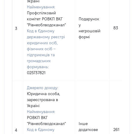
Україні
Найменування:
Профспілковий
комітет РОВКП ВКГ
Подарунок
"Рівнеоблводоканал"
у
83
3
Код в Єдиному
негрошовій
державному реєстрі
формі
юридичних осіб,
фізичних осіб –
підприємців та
громадських
формувань:
025737821
Джерело доходу:
Юридична особа,
зареєстрована в
Україні
Найменування:
РОВКП ВКГ
"Рівнеоблводоканал"
Інше
Код в Єдиному
додаткове
261
4