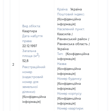
Країна:
Україна
Поштовий індекс:
[Конфіденційна
інформація]
Вид об'єкта:
Населений пункт:
Квартира
Квасилів /
Дата набуття
Рівненський район /
права:
Рівненська область /
22.12.1997
Україна
Загальна
Тип:
[Конфіденційна
2
площа (м
):
інформація]
52,8
Назва:
9
2
Реєстраційний
[Конфіденційна
номер
інформація]
(кадастровий
Номер будинку:
номер для
[Конфіденційна
земельної
інформація]
ділянки):
Номер корпусу:
[Конфіденційна
[Конфіденційна
інформація]
інформація]
Номер квартири: