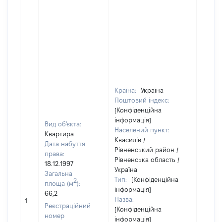
Країна:
Україна
Поштовий індекс:
[Конфіденційна
інформація]
Вид об'єкта:
Населений пункт:
Квартира
Квасилів /
Дата набуття
Рівненський район /
права:
Рівненська область /
18.12.1997
Україна
Загальна
Тип:
[Конфіденційна
2
площа (м
):
інформація]
66,2
Назва:
[Не ві
1
Реєстраційний
[Конфіденційна
номер
інформація]