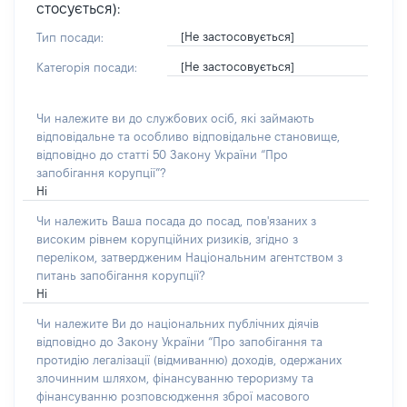
стосується):
[Не застосовується]
Тип посади:
[Не застосовується]
Категорія посади:
Чи належите ви до службових осіб, які займають
відповідальне та особливо відповідальне становище,
відповідно до статті 50 Закону України “Про
запобігання корупції”?
Ні
Чи належить Ваша посада до посад, пов'язаних з
високим рівнем корупційних ризиків, згідно з
переліком, затвердженим Національним агентством з
питань запобігання корупції?
Ні
Чи належите Ви до національних публічних діячів
відповідно до Закону України “Про запобігання та
протидію легалізації (відмиванню) доходів, одержаних
злочинним шляхом, фінансуванню тероризму та
фінансуванню розповсюдження зброї масового