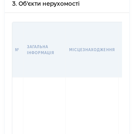
3. Об'єкти нерухомості
ВАРТ
ДАТУ
НАБУ
ЗАГАЛЬНА
ПРАВ
№
МІСЦЕЗНАХОДЖЕННЯ
ІНФОРМАЦІЯ
ЗА
ОСТ
ГРО
ОЦІ