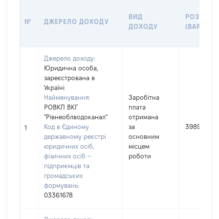
ВИД
РОЗМІР
№
ДЖЕРЕЛО ДОХОДУ
ДОХОДУ
(ВАРТІСТ
Джерело доходу:
Юридична особа,
зареєстрована в
Україні
Найменування:
Заробітна
РОВКП ВКГ
плата
"Рівнеоблводоканал"
отримана
Код в Єдиному
за
398946
1
державному реєстрі
основним
юридичних осіб,
місцем
фізичних осіб –
роботи
підприємців та
громадських
формувань:
03361678