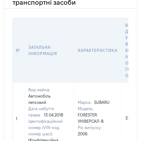
транспортні засоби
ВАРТІС
ДАТУ 
У ВЛАС
ВОЛОД
ЗАГАЛЬНА
№
ХАРАКТЕРИСТИКА
КОРИС
ІНФОРМАЦІЯ
АБО З
ОСТА
ГРОШ
ОЦІНК
Вид майна:
Автомобіль
легковий
Марка:
SUBARU
Дата набуття
Модель:
права:
13.04.2018
FORESTER
37000
1
Ідентифікаційний
УНІВЕРСАЛ-В
номер (VIN-код,
Рік випуску:
номер шасі):
2006
[Конфіденційна