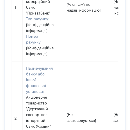
комерційний
[Член сім
[Член сім'ї не
банк
надав
1
надав інформацію]
"ПриватБанк"
інформац
Тип рахунку:
[Конфіденційна
інформація]
Номер
рахунку:
[Конфіденційна
інформація]
Найменування
банку або
іншої
фінансової
установи:
Акціонерне
товариство
"Державний
експортно-
[Не
[Не
2
імпортний
застосовується]
застосов
банк України"