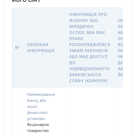
ІНФОРМАЦІЯ ПРО
ФІЗИЧНУ АБО
ІНФОРМ
ЮРИДИЧНУ
ПРО ФІ
ОСОБУ, ЯКА МАЄ
АБО Ю
ПРАВО
ОСОБУ,
ЗАГАЛЬНА
РОЗПОРЯДЖАТИСЯ
ВІДКРИ
№
ІНФОРМАЦІЯ
ТАКИМ РАХУНКОМ
РАХУНО
АБО МАЄ ДОСТУП
ІМ’Я СУ
ДО
ДЕКЛАР
ІНДИВІДУАЛЬНОГО
АБО ЧЛ
БАНКІВСЬКОГО
ЙОГО СІ
СЕЙФУ (КОМІРКИ)
Найменування
банку або
іншої
фінансової
установи:
Акціонерне
товариство