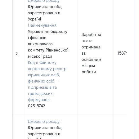
Джерело доходу:
Юридична особа,
зареєстрована в
Україні
Найменування:
Управління бюджету
Заробітна
і фінансів
плата
виконавчого
отримана
комітету Рівненської
за
158743
2
міської ради
основним
Код в Єдиному
місцем
державному реєстрі
роботи
юридичних осіб,
фізичних осіб –
підприємців та
громадських
формувань:
02315742
Джерело доходу:
Юридична особа,
зареєстрована в