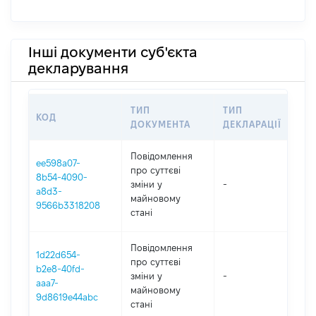
Інші документи суб'єкта
декларування
ТИП
ТИП
КОД
ПЕ
ДОКУМЕНТА
ДЕКЛАРАЦІЇ
Повідомлення
ee598a07-
про суттєві
8b54-4090-
зміни y
-
202
a8d3-
майновому
9566b3318208
стані
Повідомлення
1d22d654-
про суттєві
b2e8-40fd-
зміни y
-
202
aaa7-
майновому
9d8619e44abc
стані