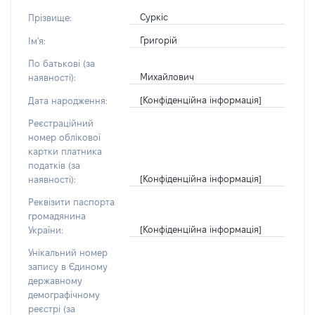
Суркіс
Прізвище:
Григорій
Ім'я:
По батькові (за
Михайлович
наявності):
[Конфіденційна інформація]
Дата народження:
Реєстраційний
номер облікової
картки платника
податків (за
[Конфіденційна інформація]
наявності):
Реквізити паспорта
громадянина
[Конфіденційна інформація]
України:
Унікальний номер
запису в Єдиному
державному
демографічному
реєстрі (за