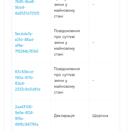
7645-4ba8-
зміни y
-
202
9bb4-
майновому
4a9531d72105
стані
Повідомлення
5ecbde7a-
про суттєві
e2fd-48ad-
зміни y
-
202
af9e-
майновому
7f9244b787e5
стані
Повідомлення
83c65bcd-
про суттєві
190a-417b-
зміни y
-
202
82b4-
майновому
2357c9d3d81d
стані
2aa43106-
9e5e-4f24-
Декларація
Щорічна
202
9f9a-
49f8c94776fa