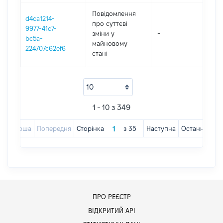
Повідомлення
d4ca1214-
про суттєві
9977-41c7-
зміни y
-
202
bc5a-
майновому
224707c62ef6
стані
1 - 10 з 349
Перша
Попередня
Сторінка
з
35
Наступна
Остання
ПРО РЕЄСТР
ВІДКРИТИЙ АРІ