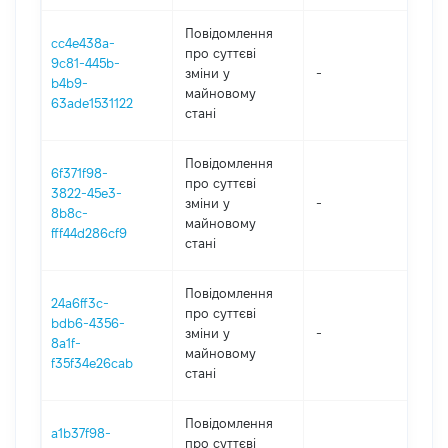
Повідомлення
cc4e438a-
про суттєві
9c81-445b-
зміни y
-
202
b4b9-
майновому
63ade1531122
стані
Повідомлення
6f371f98-
про суттєві
3822-45e3-
зміни y
-
202
8b8c-
майновому
fff44d286cf9
стані
Повідомлення
24a6ff3c-
про суттєві
bdb6-4356-
зміни y
-
202
8a1f-
майновому
f35f34e26cab
стані
Повідомлення
a1b37f98-
про суттєві