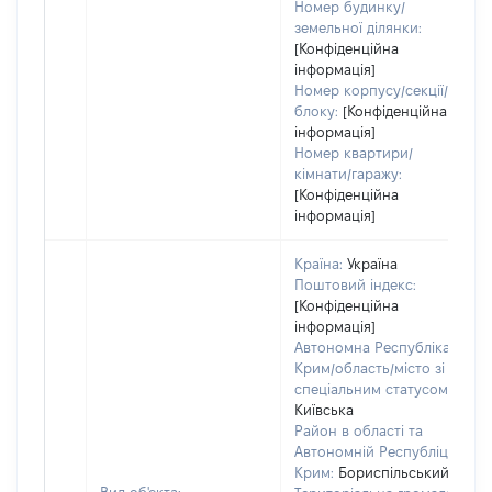
Номер будинку/
земельної ділянки:
[Конфіденційна
інформація]
Номер корпусу/секції/
блоку:
[Конфіденційна
інформація]
Номер квартири/
кімнати/гаражу:
[Конфіденційна
інформація]
Країна:
Україна
Поштовий індекс:
[Конфіденційна
інформація]
Автономна Республіка
Крим/область/місто зі
спеціальним статусом:
Київська
Район в області та
Автономній Республіці
Крим:
Бориспільський