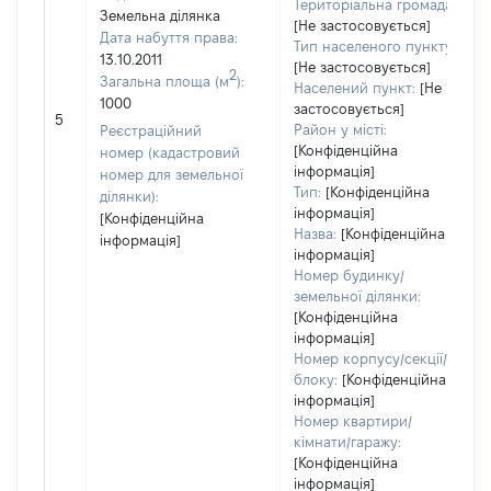
Територіальна громада:
Земельна ділянка
[Не застосовується]
Дата набуття права:
Тип населеного пункту:
13.10.2011
[Не застосовується]
2
Загальна площа (м
):
Населений пункт:
[Не
1000
застосовується]
5
Район у місті:
Реєстраційний
[Конфіденційна
номер (кадастровий
інформація]
номер для земельної
Тип:
[Конфіденційна
ділянки):
інформація]
[Конфіденційна
Назва:
[Конфіденційна
інформація]
інформація]
Номер будинку/
земельної ділянки:
[Конфіденційна
інформація]
Номер корпусу/секції/
блоку:
[Конфіденційна
інформація]
Номер квартири/
кімнати/гаражу:
[Конфіденційна
інформація]