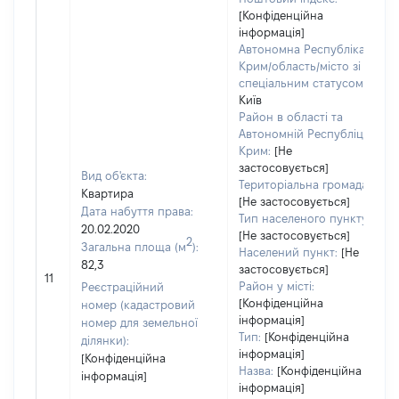
[Конфіденційна
інформація]
Автономна Республіка
Крим/область/місто зі
спеціальним статусом:
Київ
Район в області та
Автономній Республіці
Крим:
[Не
застосовується]
Вид об'єкта:
Територіальна громада:
Квартира
[Не застосовується]
Дата набуття права:
Тип населеного пункту:
20.02.2020
[Не застосовується]
2
Загальна площа (м
):
Населений пункт:
[Не
82,3
застосовується]
11
Район у місті:
Реєстраційний
[Конфіденційна
номер (кадастровий
інформація]
номер для земельної
Тип:
[Конфіденційна
ділянки):
інформація]
[Конфіденційна
Назва:
[Конфіденційна
інформація]
інформація]