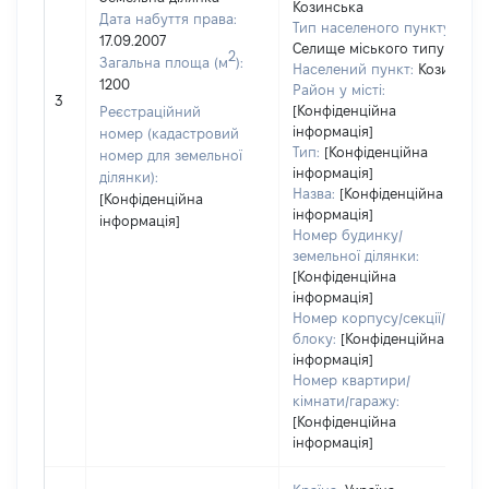
Козинська
Дата набуття права:
Тип населеного пункту:
17.09.2007
Селище міського типу
2
Загальна площа (м
):
Населений пункт:
Козин
1200
Район у місті:
3
[Конфіденційна
Реєстраційний
інформація]
номер (кадастровий
Тип:
[Конфіденційна
номер для земельної
інформація]
ділянки):
Назва:
[Конфіденційна
[Конфіденційна
інформація]
інформація]
Номер будинку/
земельної ділянки:
[Конфіденційна
інформація]
Номер корпусу/секції/
блоку:
[Конфіденційна
інформація]
Номер квартири/
кімнати/гаражу:
[Конфіденційна
інформація]