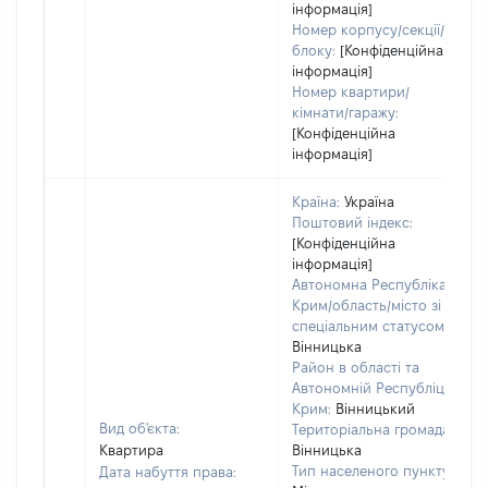
інформація]
Номер корпусу/секції/
блоку:
[Конфіденційна
інформація]
Номер квартири/
кімнати/гаражу:
[Конфіденційна
інформація]
Країна:
Україна
Поштовий індекс:
[Конфіденційна
інформація]
Автономна Республіка
Крим/область/місто зі
спеціальним статусом:
Вінницька
Район в області та
Автономній Республіці
Крим:
Вінницький
Вид об'єкта:
Територіальна громада:
Квартира
Вінницька
Тип населеного пункту:
Дата набуття права: