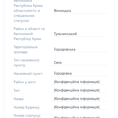
Автономна
Республіка Крим/
Вінницька
область/місто зі
спеціальним
статусом:
Район в області та
Тульчинський
Автономній
Республіці Крим:
Територіальна
Городківська
громада:
Тип населеного
Село
пункту:
Городківка
Населений пункт:
[Конфіденційна інформація]
Район у місті:
[Конфіденційна інформація]
Тип:
[Конфіденційна інформація]
Назва:
[Конфіденційна інформація]
Номер будинку:
Номер корпусу/
[Конфіденційна інформація]