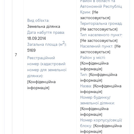
Район в області та
Автономній Республіці
Крим:
[Не
застосовується]
Вид об'єкта:
Територіальна громада:
Земельна ділянка
[Не застосовується]
Дата набуття права:
Тип населеного пункту:
18.09.2014
[Не застосовується]
2
Загальна площа (м
):
Населений пункт:
[Не
5169
застосовується]
7
Район у місті:
Реєстраційний
[Конфіденційна
номер (кадастровий
інформація]
номер для земельної
Тип:
[Конфіденційна
ділянки):
інформація]
[Конфіденційна
Назва:
[Конфіденційна
інформація]
інформація]
Номер будинку/
земельної ділянки:
[Конфіденційна
інформація]
Номер корпусу/секції/
блоку:
[Конфіденційна
інформація]