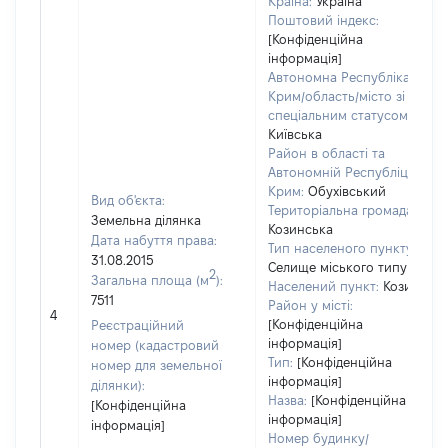
Країна:
Україна
Поштовий індекс:
[Конфіденційна
інформація]
Автономна Республіка
Крим/область/місто зі
спеціальним статусом:
Київська
Район в області та
Автономній Республіці
Крим:
Обухівський
Вид об'єкта:
Територіальна громада:
Земельна ділянка
Козинська
Дата набуття права:
Тип населеного пункту:
31.08.2015
Селище міського типу
2
Загальна площа (м
):
Населений пункт:
Козин
7511
Район у місті:
4
[Конфіденційна
Реєстраційний
інформація]
номер (кадастровий
Тип:
[Конфіденційна
номер для земельної
інформація]
ділянки):
Назва:
[Конфіденційна
[Конфіденційна
інформація]
інформація]
Номер будинку/