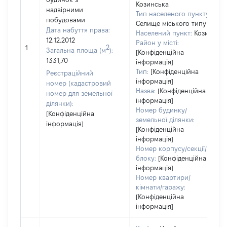
Козинська
надвірними
Тип населеного пункту:
побудовами
Селище міського типу
Дата набуття права:
Населений пункт:
Козин
12.12.2012
Район у місті:
2
1
Загальна площа (м
):
[Конфіденційна
1331,70
інформація]
Тип:
[Конфіденційна
Реєстраційний
інформація]
номер (кадастровий
Назва:
[Конфіденційна
номер для земельної
інформація]
ділянки):
Номер будинку/
[Конфіденційна
земельної ділянки:
інформація]
[Конфіденційна
інформація]
Номер корпусу/секції/
блоку:
[Конфіденційна
інформація]
Номер квартири/
кімнати/гаражу:
[Конфіденційна
інформація]