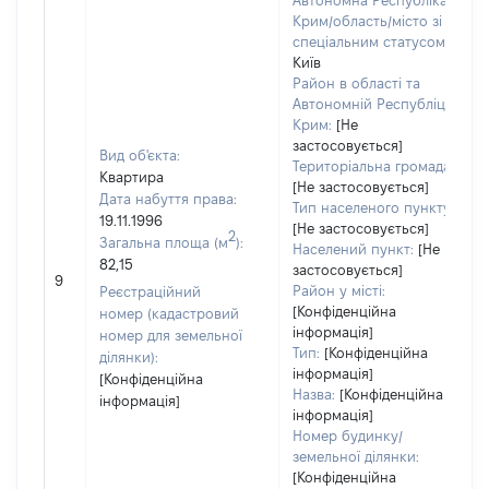
Автономна Республіка
Крим/область/місто зі
спеціальним статусом:
Київ
Район в області та
Автономній Республіці
Крим:
[Не
застосовується]
Вид об'єкта:
Територіальна громада:
Квартира
[Не застосовується]
Дата набуття права:
Тип населеного пункту:
19.11.1996
[Не застосовується]
2
Загальна площа (м
):
Населений пункт:
[Не
82,15
застосовується]
9
Район у місті:
Реєстраційний
[Конфіденційна
номер (кадастровий
інформація]
номер для земельної
Тип:
[Конфіденційна
ділянки):
інформація]
[Конфіденційна
Назва:
[Конфіденційна
інформація]
інформація]
Номер будинку/
земельної ділянки:
[Конфіденційна