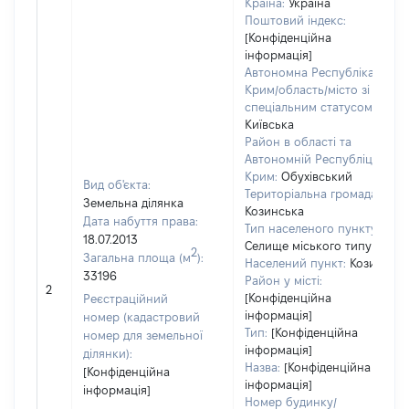
Країна:
Україна
Поштовий індекс:
[Конфіденційна
інформація]
Автономна Республіка
Крим/область/місто зі
спеціальним статусом:
Київська
Район в області та
Автономній Республіці
Крим:
Обухівський
Вид об'єкта:
Територіальна громада:
Земельна ділянка
Козинська
Дата набуття права:
Тип населеного пункту:
18.07.2013
Селище міського типу
2
Загальна площа (м
):
Населений пункт:
Козин
33196
Район у місті:
2
[Конфіденційна
Реєстраційний
інформація]
номер (кадастровий
Тип:
[Конфіденційна
номер для земельної
інформація]
ділянки):
Назва:
[Конфіденційна
[Конфіденційна
інформація]
інформація]
Номер будинку/