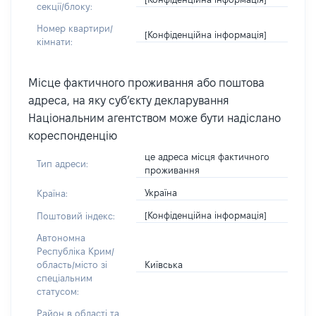
секції/блоку:
Номер квартири/
[Конфіденційна інформація]
кімнати:
Місце фактичного проживання або поштова
адреса, на яку суб’єкту декларування
Національним агентством може бути надіслано
кореспонденцію
це адреса місця фактичного
Тип адреси:
проживання
Україна
Країна:
[Конфіденційна інформація]
Поштовий індекс:
Автономна
Республіка Крим/
Київська
область/місто зі
спеціальним
статусом:
Район в області та