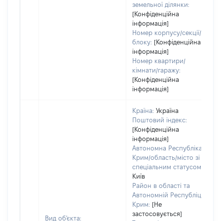
земельної ділянки:
[Конфіденційна
інформація]
Номер корпусу/секції/
блоку:
[Конфіденційна
інформація]
Номер квартири/
кімнати/гаражу:
[Конфіденційна
інформація]
Країна:
Україна
Поштовий індекс:
[Конфіденційна
інформація]
Автономна Республіка
Крим/область/місто зі
спеціальним статусом:
Київ
Район в області та
Автономній Республіці
Крим:
[Не
застосовується]
Вид об'єкта: