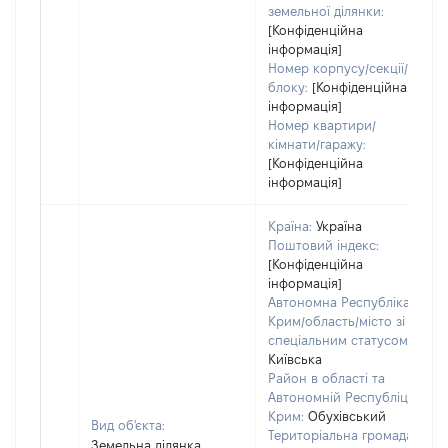
земельної ділянки:
[Конфіденційна
інформація]
Номер корпусу/секції/
блоку:
[Конфіденційна
інформація]
Номер квартири/
кімнати/гаражу:
[Конфіденційна
інформація]
Країна:
Україна
Поштовий індекс:
[Конфіденційна
інформація]
Автономна Республіка
Крим/область/місто зі
спеціальним статусом:
Київська
Район в області та
Автономній Республіці
Крим:
Обухівський
Вид об'єкта:
Територіальна громада:
Земельна ділянка