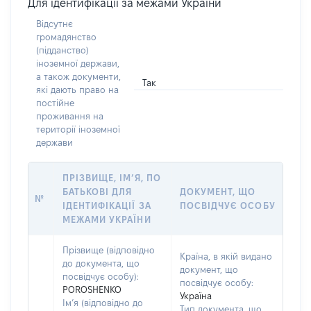
Для ідентифікації за межами України
Відсутнє
громадянство
(підданство)
іноземної держави,
а також документи,
Так
які дають право на
постійне
проживання на
території іноземної
держави
ПРІЗВИЩЕ, ІМ’Я, ПО
БАТЬКОВІ ДЛЯ
ДОКУМЕНТ, ЩО
№
ІДЕНТИФІКАЦІЇ ЗА
ПОСВІДЧУЄ ОСОБУ
МЕЖАМИ УКРАЇНИ
Прізвище (відповідно
Країна, в якій видано
до документа, що
документ, що
посвідчує особу):
посвідчує особу:
POROSHENKO
Україна
Ім’я (відповідно до
Тип документа, що