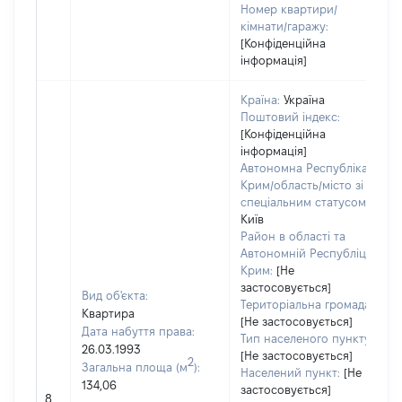
Номер квартири/
кімнати/гаражу:
[Конфіденційна
інформація]
Країна:
Україна
Поштовий індекс:
[Конфіденційна
інформація]
Автономна Республіка
Крим/область/місто зі
спеціальним статусом:
Київ
Район в області та
Автономній Республіці
Крим:
[Не
застосовується]
Вид об'єкта:
Територіальна громада:
Квартира
[Не застосовується]
Дата набуття права:
Тип населеного пункту:
26.03.1993
[Не застосовується]
2
Загальна площа (м
):
Населений пункт:
[Не
134,06
застосовується]
8