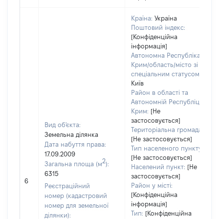
Країна:
Україна
Поштовий індекс:
[Конфіденційна
інформація]
Автономна Республіка
Крим/область/місто зі
спеціальним статусом:
Київ
Район в області та
Автономній Республіці
Крим:
[Не
застосовується]
Вид об'єкта:
Територіальна громада:
Земельна ділянка
[Не застосовується]
Дата набуття права:
Тип населеного пункту:
17.09.2009
[Не застосовується]
2
Загальна площа (м
):
Населений пункт:
[Не
6315
застосовується]
6
Район у місті:
Реєстраційний
[Конфіденційна
номер (кадастровий
інформація]
номер для земельної
Тип:
[Конфіденційна
ділянки):