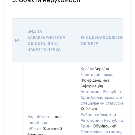
3. Об'єкти нерухомості
ВИД ТА
ХАРАКТЕРИСТИКА
МІСЦЕЗНАХОДЖЕННЯ
№
ОБʼЄКТА, ДАТА
ОБʼЄКТА
НАБУТТЯ ПРАВА
Країна:
Україна
Поштовий індекс:
[Конфіденційна
інформація]
Автономна Республіка
Крим/область/місто зі
спеціальним статусом:
Київська
Район в області та
Вид об'єкта:
Інше
Автономній Республіці
Інший вид
Крим:
Обухівський
об'єкта:
Житловий
Територіальна громада:
будинок з