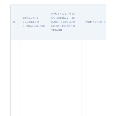
ПРІЗВИЩЕ, ІМʼЯ,
ЗВʼЯЗОК ІЗ
ПО БАТЬКОВІ (ЗА
№
СУБʼЄКТОМ
НАЯВНОСТІ) ДЛЯ
ГРОМАДЯНСТВО
ДЕКЛАРУВАННЯ
ІДЕНТИФІКАЦІЇ В
УКРАЇНІ