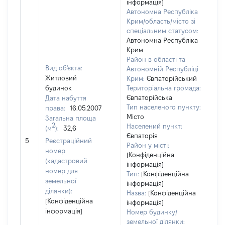
інформація]
Автономна Республіка
Крим/область/місто зі
спеціальним статусом:
Автономна Республіка
Крим
Район в області та
Вид об'єкта:
Автономній Республіці
Житловий
Крим:
Євпаторійський
будинок
Територіальна громада:
Євпаторійська
Дата набуття
50
Тип населеного пункту:
права:
16.05.2007
Ти
Місто
Загальна площа
ва
2
Населений пункт:
(м
):
32,6
обʼ
Євпаторія
5
Реєстраційний
ва
Район у місті:
номер
да
[Конфіденційна
(кадастровий
інформація]
на
номер для
Тип:
[Конфіденційна
пр
земельної
інформація]
ділянки):
Назва:
[Конфіденційна
[Конфіденційна
інформація]
інформація]
Номер будинку/
земельної ділянки: