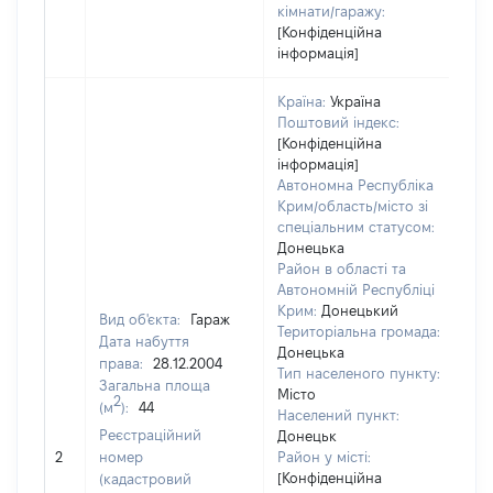
кімнати/гаражу:
[Конфіденційна
інформація]
Країна:
Україна
Поштовий індекс:
[Конфіденційна
інформація]
Автономна Республіка
Крим/область/місто зі
спеціальним статусом:
Донецька
Район в області та
Автономній Республіці
Крим:
Донецький
Вид об'єкта:
Гараж
Територіальна громада:
Дата набуття
Донецька
права:
28.12.2004
Тип населеного пункту:
Загальна площа
Місто
2
(м
):
44
Населений пункт:
Реєстраційний
Донецьк
[Н
2
номер
Район у місті:
[Конфіденційна
(кадастровий