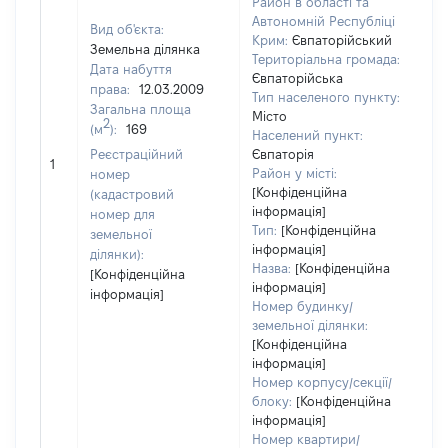
Район в області та
Автономній Республіці
Вид об'єкта:
Крим:
Євпаторійський
Земельна ділянка
Територіальна громада:
Дата набуття
Євпаторійська
права:
12.03.2009
Тип населеного пункту:
Загальна площа
Місто
2
(м
):
169
Населений пункт:
Реєстраційний
Євпаторія
[Н
1
Район у місті:
номер
[Конфіденційна
(кадастровий
інформація]
номер для
Тип:
[Конфіденційна
земельної
інформація]
ділянки):
Назва:
[Конфіденційна
[Конфіденційна
інформація]
інформація]
Номер будинку/
земельної ділянки:
[Конфіденційна
інформація]
Номер корпусу/секції/
блоку:
[Конфіденційна
інформація]
Номер квартири/