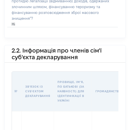
протидію легалізації (відмиванню) доходів, одержаних
злочинним шляхом, фінансуванню тероризму та
фінансуванню розповсюдження зброї масового
знищення"?
Ні
2.2. Інформація про членів сім'ї
суб'єкта декларування
ПРІЗВИЩЕ, ІМʼЯ,
ЗВʼЯЗОК ІЗ
ПО БАТЬКОВІ (ЗА
№
СУБʼЄКТОМ
НАЯВНОСТІ) ДЛЯ
ГРОМАДЯНСТВО
ДЕКЛАРУВАННЯ
ІДЕНТИФІКАЦІЇ В
УКРАЇНІ