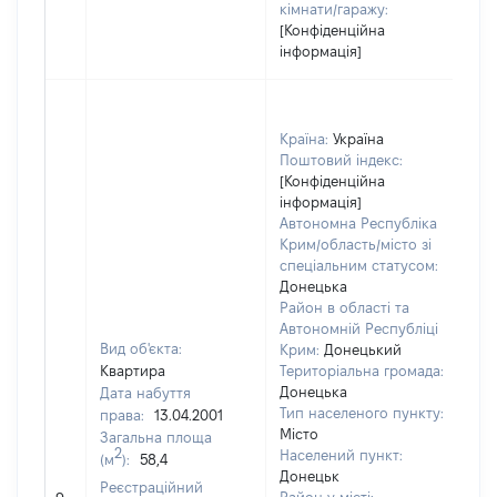
кімнати/гаражу:
[Конфіденційна
інформація]
Країна:
Україна
Поштовий індекс:
[Конфіденційна
інформація]
Автономна Республіка
Крим/область/місто зі
спеціальним статусом:
Донецька
Район в області та
Автономній Республіці
Вид об'єкта:
Крим:
Донецький
Квартира
Територіальна громада:
Донецька
Дата набуття
Тип населеного пункту:
права:
13.04.2001
Місто
Загальна площа
2
Населений пункт:
(м
):
58,4
Донецьк
Реєстраційний
[Н