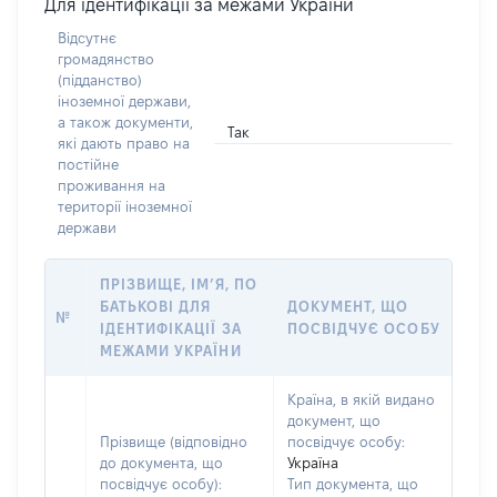
Для ідентифікації за межами України
Відсутнє
громадянство
(підданство)
іноземної держави,
а також документи,
Так
які дають право на
постійне
проживання на
території іноземної
держави
ПРІЗВИЩЕ, ІМ’Я, ПО
БАТЬКОВІ ДЛЯ
ДОКУМЕНТ, ЩО
№
ІДЕНТИФІКАЦІЇ ЗА
ПОСВІДЧУЄ ОСОБУ
МЕЖАМИ УКРАЇНИ
Країна, в якій видано
документ, що
Прізвище (відповідно
посвідчує особу:
до документа, що
Україна
посвідчує особу):
Тип документа, що