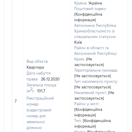
Країна:
Україна
Поштовий індекс:
[Конфіденційна
інформація]
Автономна Республіка
Крим/область/місто зі
спеціальним статусом:
Київ
Район в області та
Автономній Республіці
Крим:
[Не
Вид об'єкта:
застосовується]
Квартира
Територіальна громада:
Дата набуття
[Не застосовується]
права:
26.12.2020
35
Тип населеного пункту:
Загальна площа
Ти
[Не застосовується]
2
(м
):
101,7
ва
Населений пункт:
[Не
обʼ
Реєстраційний
застосовується]
7
ва
Район у місті:
номер
да
[Конфіденційна
(кадастровий
інформація]
на
номер для
Тип:
[Конфіденційна
пр
земельної
інформація]
ділянки):
Назва:
[Конфіденційна