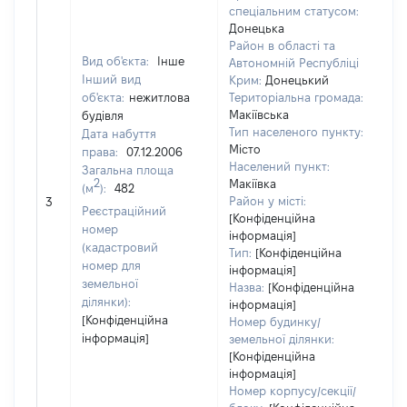
спеціальним статусом:
Донецька
Район в області та
Вид об'єкта:
Інше
Автономній Республіці
Інший вид
Крим:
Донецький
об'єкта:
нежитлова
Територіальна громада:
Макіївська
будівля
Тип населеного пункту:
Дата набуття
17
Місто
права:
07.12.2006
Ти
Населений пункт:
Загальна площа
ва
2
Макіївка
(м
):
482
обʼ
Район у місті:
3
ва
Реєстраційний
[Конфіденційна
да
номер
інформація]
на
(кадастровий
Тип:
[Конфіденційна
пр
номер для
інформація]
земельної
Назва:
[Конфіденційна
ділянки):
інформація]
[Конфіденційна
Номер будинку/
інформація]
земельної ділянки:
[Конфіденційна
інформація]
Номер корпусу/секції/