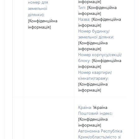
інформація]
номер для
Тип:
[Конфіденційна
земельної
інформація]
ділянки):
Назва:
[Конфіденційна
[Конфіденційна
інформація]
інформація]
Номер будинку/
земельної ділянки:
[Конфіденційна
інформація]
Номер корпусу/секції/
блоку:
[Конфіденційна
інформація]
Номер квартири/
кімнати/гаражу:
[Конфіденційна
інформація]
Країна:
Україна
Поштовий індекс:
[Конфіденційна
інформація]
Автономна Республіка
Крим/область/місто зі