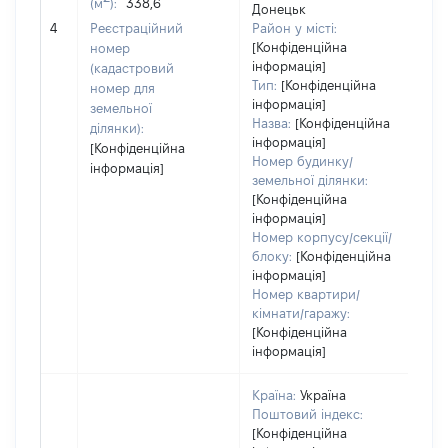
(м
):
338,6
Донецьк
обʼ
4
Реєстраційний
Район у місті:
ва
[Конфіденційна
номер
да
інформація]
(кадастровий
на
Тип:
[Конфіденційна
номер для
пр
інформація]
земельної
Назва:
[Конфіденційна
ділянки):
інформація]
[Конфіденційна
Номер будинку/
інформація]
земельної ділянки:
[Конфіденційна
інформація]
Номер корпусу/секції/
блоку:
[Конфіденційна
інформація]
Номер квартири/
кімнати/гаражу:
[Конфіденційна
інформація]
Країна:
Україна
Поштовий індекс:
[Конфіденційна