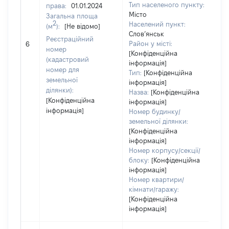
Тип населеного пункту:
права:
01.01.2024
Місто
Загальна площа
2
Населений пункт:
(м
):
[Не відомо]
Слов’янськ
Реєстраційний
[Н
Район у місті:
6
номер
[Конфіденційна
(кадастровий
інформація]
номер для
Тип:
[Конфіденційна
земельної
інформація]
ділянки):
Назва:
[Конфіденційна
[Конфіденційна
інформація]
інформація]
Номер будинку/
земельної ділянки:
[Конфіденційна
інформація]
Номер корпусу/секції/
блоку:
[Конфіденційна
інформація]
Номер квартири/
кімнати/гаражу:
[Конфіденційна
інформація]