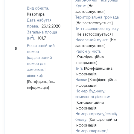
Автономній Республіці
Крим:
[Не
Вид об'єкта:
застосовується]
Квартира
Територіальна громада:
Дата набуття
[Не застосовується]
права:
26.12.2020
35
Тип населеного пункту:
Загальна площа
Ти
[Не застосовується]
2
(м
):
101,7
ва
Населений пункт:
[Не
обʼ
Реєстраційний
застосовується]
8
ва
Район у місті:
номер
да
[Конфіденційна
(кадастровий
інформація]
на
номер для
Тип:
[Конфіденційна
пр
земельної
інформація]
ділянки):
Назва:
[Конфіденційна
[Конфіденційна
інформація]
інформація]
Номер будинку/
земельної ділянки:
[Конфіденційна
інформація]
Номер корпусу/секції/
блоку:
[Конфіденційна
інформація]
Номер квартири/