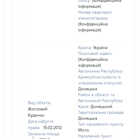
блоку:
[Конфіденційна
інформація]
Номер квартири/
кімнати/гаражу:
[Конфіденційна
інформація]
Країна:
Україна
Поштовий індекс:
[Конфіденційна
інформація]
Автономна Республіка
Крим/область/місто зі
спеціальним статусом:
Донецька
Район в області та
Автономній Республіці
Вид об'єкта:
Крим:
Донецький
Житловий
Територіальна громада:
будинок
Донецька
Дата набуття
Тип населеного пункту:
11
права:
15.02.2012
Місто
Ти
Загальна площа
Населений пункт:
ва
2