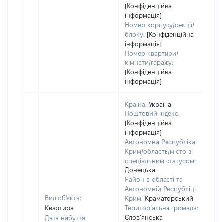
[Конфіденційна
інформація]
Номер корпусу/секції/
блоку:
[Конфіденційна
інформація]
Номер квартири/
кімнати/гаражу:
[Конфіденційна
інформація]
Країна:
Україна
Поштовий індекс:
[Конфіденційна
інформація]
Автономна Республіка
Крим/область/місто зі
спеціальним статусом:
Донецька
Район в області та
Автономній Республіці
Вид об'єкта:
Крим:
Краматорський
Квартира
Територіальна громада:
Слов’янська
Дата набуття