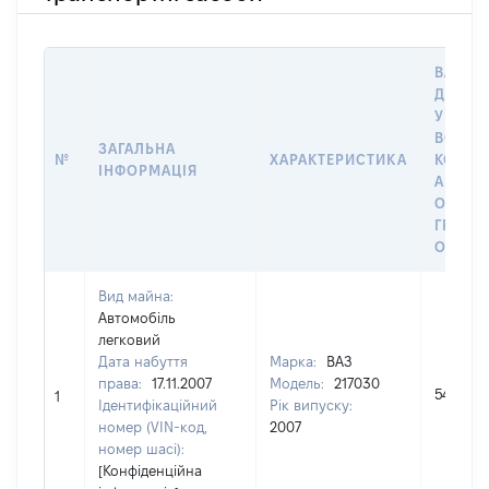
ВАРТІС
ДАТУ 
У ВЛАС
ВОЛОД
ЗАГАЛЬНА
№
ХАРАКТЕРИСТИКА
КОРИС
ІНФОРМАЦІЯ
АБО З
ОСТА
ГРОШ
ОЦІНК
Вид майна:
Автомобіль
легковий
Дата набуття
Марка:
ВАЗ
права:
17.11.2007
Модель:
217030
54000
1
Ідентифікаційний
Рік випуску:
номер (VIN-код,
2007
номер шасі):
[Конфіденційна