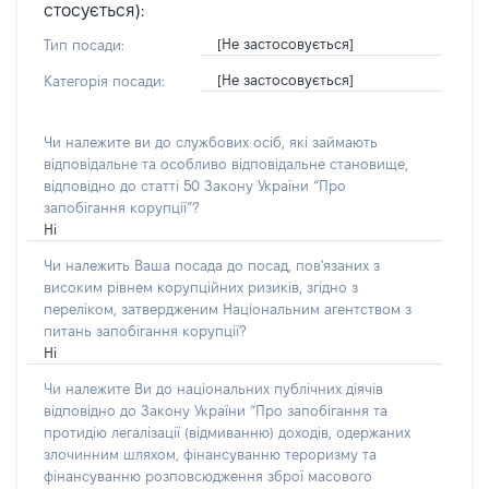
стосується):
[Не застосовується]
Тип посади:
[Не застосовується]
Категорія посади:
Чи належите ви до службових осіб, які займають
відповідальне та особливо відповідальне становище,
відповідно до статті 50 Закону України “Про
запобігання корупції”?
Ні
Чи належить Ваша посада до посад, пов'язаних з
високим рівнем корупційних ризиків, згідно з
переліком, затвердженим Національним агентством з
питань запобігання корупції?
Ні
Чи належите Ви до національних публічних діячів
відповідно до Закону України “Про запобігання та
протидію легалізації (відмиванню) доходів, одержаних
злочинним шляхом, фінансуванню тероризму та
фінансуванню розповсюдження зброї масового