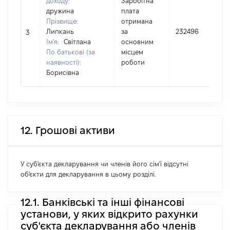
доходу:
Заробітна
дружина
плата
Прізвище:
отримана
Липкань
за
232496
3
Ім'я:
Світлана
основним
По батькові (за
місцем
наявності):
роботи
Борисівна
12. Грошові активи
У суб'єкта декларування чи членів його сім'ї відсутні
об'єкти для декларування в цьому розділі.
12.1. Банківські та інші фінансові
установи, у яких відкрито рахунки
суб'єкта декларування або членів