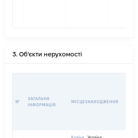
3. Об'єкти нерухомості
ВАРТ
ДАТУ
НАБУ
ЗАГАЛЬНА
ПРАВ
№
МІСЦЕЗНАХОДЖЕННЯ
ІНФОРМАЦІЯ
ЗА
ОСТ
ГРО
ОЦІ
Країна:
Україна