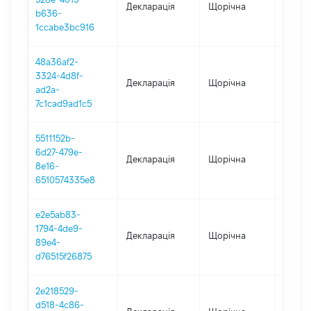
Декларація
Щорічна
2023
b636-
1ccabe3bc916
48a36af2-
3324-4d8f-
Декларація
Щорічна
2022
ad2a-
7c1cad9ad1c5
5511152b-
6d27-479e-
Декларація
Щорічна
2021
8e16-
6510574335e8
e2e5ab83-
1794-4de9-
Декларація
Щорічна
2020
89e4-
d76515f26875
2e218529-
d518-4c86-