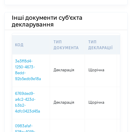
Інші документи суб'єкта
декларування
ТИП
ТИП
КОД
ПЕРІ
ДОКУМЕНТА
ДЕКЛАРАЦІЇ
3e3ff8d4-
1250-4673-
Декларація
Щорічна
2025
8edd-
92b5edb9e18a
6769ded9-
a4c2-423d-
Декларація
Щорічна
2024
b3b2-
4dfc0423d45a
0983afaf-
528e-4019-