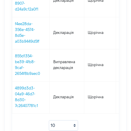
Декларація
Щорічна
2018
8907-
d24a9c12a0f1
f4ee28da-
356e-4574-
Декларація
Щорічна
2017
8d5e-
a03b9449d5ff
855d1354-
be39-4fb8-
Виправлена
Щорічна
2016
9caf-
декларація
2654f8b9aec0
4899d3d3-
04a9-46d7-
Декларація
Щорічна
2016
8d30-
7c26407781c1