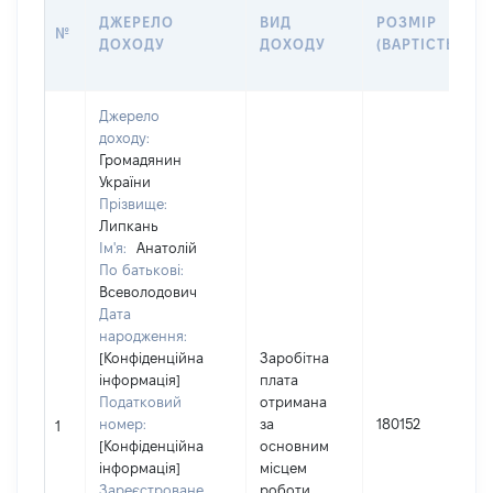
ДЖЕРЕЛО
ВИД
РОЗМІР
№
ДОХОДУ
ДОХОДУ
(ВАРТІСТЬ)
Джерело
доходу:
Громадянин
України
Прізвище:
Липкань
Ім'я:
Анатолій
По батькові:
Всеволодович
Дата
народження:
[Конфіденційна
Заробітна
інформація]
плата
Податковий
отримана
номер:
за
180152
1
[Конфіденційна
основним
інформація]
місцем
Зареєстроване
роботи