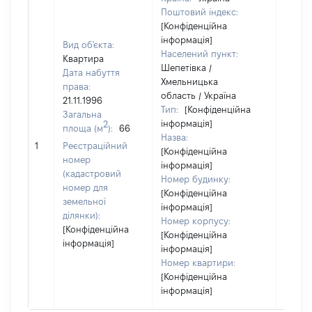
Поштовий індекс:
[Конфіденційна
інформація]
Вид об'єкта:
Населений пункт:
Квартира
Шепетівка /
Дата набуття
Хмельницька
права:
область / Україна
21.11.1996
Тип:
[Конфіденційна
Загальна
інформація]
2
площа (м
):
66
Назва:
[Не ві
1
Реєстраційний
[Конфіденційна
номер
інформація]
(кадастровий
Номер будинку:
номер для
[Конфіденційна
земельної
інформація]
ділянки):
Номер корпусу:
[Конфіденційна
[Конфіденційна
інформація]
інформація]
Номер квартири:
[Конфіденційна
інформація]